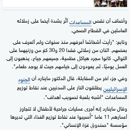
وأضاف أن نقص
أثّر بشدة أيضا على زملائه
المساعدات
العاملين في القطاع الصحي.
وتابع: "رأيت أشخاصًا أعرفهم منذ سنوات ولم أتعرف على
بعضهم. اثنان من زملائي فقدا 20 و30 كغ من وزنيهما على
التوالي. كانوا مجرد هياكل عظمية، جميعهم جياع، يذهبون إلى
العمل يوميًا، ثم يعودون إلى خيامهم حيث لا يوجد طعام".
وفي جزء آخر من المقابلة، قال الدكتور ماينارد أن
الجنود
يطلقون النار على المدنيين عند نقاط توزيع
الإسرائيليين
المساعدات "أشبه بلعبة تصويب أهداف".
وقال ماينارد إنه أجرى عمليات جراحية لأطفال لا تتجاوز
أعمارهم 11 عاما "أُصيبوا عند نقاط توزيع الغذاء التي تديرها
مؤسسة "صندوق غزة الإنساني".