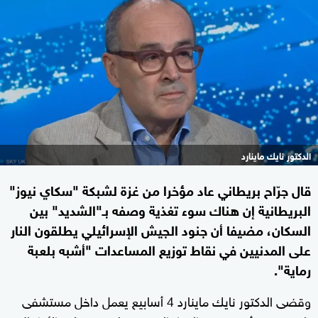
الدكتور نايك ماينارد
قال جرّاح بريطاني عاد مؤخرا من غزة لشبكة "سكاي نيوز"
البريطانية إن هناك سوء تغذية وصفه بـ"الشديد" بين
السكان، مضيفا أن جنود الجيش الإسرائيلي يطلقون النار
على المدنيين في نقاط توزيع المساعدات "أشبه بلعبة
رماية".
وقضى الدكتور نايك ماينارد 4 أسابيع يعمل داخل مستشفى