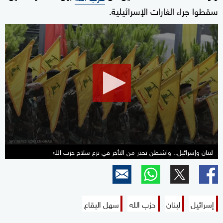
سقطوا جراء الغارات الإسرائيلية.
0
seconds
of
12
minutes,
30
seconds
لبنان وإسرائيل.. واشنطن تحذر من التأخر في نزع سلاح حزب الله
إسرائيل
لبنان
حزب الله
سهل البقاع