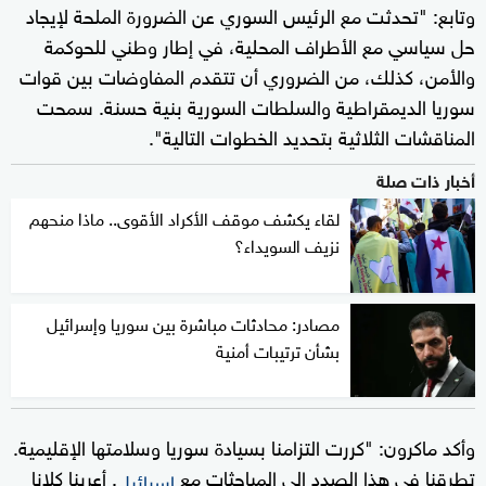
وتابع: "تحدثت مع الرئيس السوري عن الضرورة الملحة لإيجاد
حل سياسي مع الأطراف المحلية، في إطار وطني للحوكمة
والأمن، كذلك، من الضروري أن تتقدم المفاوضات بين قوات
سوريا الديمقراطية والسلطات السورية بنية حسنة. سمحت
المناقشات الثلاثية بتحديد الخطوات التالية".
أخبار ذات صلة
لقاء يكشف موقف الأكراد الأقوى.. ماذا منحهم
نزيف السويداء؟
مصادر: محادثات مباشرة بين سوريا وإسرائيل
بشأن ترتيبات أمنية
وأكد ماكرون: "كررت التزامنا بسيادة سوريا وسلامتها الإقليمية.
تطرقنا في هذا الصدد إلى المباحثات مع
. أعربنا كلانا
إسرائيل