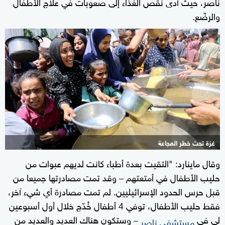
ناصر، حيث أدى نقص الغذاء إلى صعوبات في علاج الأطفال
والرضّع.
غزة تحت خطر المجاعة
وقال ماينارد: "التقيت بعدة أطباء كانت لديهم عبوات من
حليب الأطفال في أمتعتهم – وقد تمت مصادرتها جميعا من
قبل حرس الحدود الإسرائيليين. لم تمت مصادرة أي شيء آخر،
فقط حليب الأطفال، توفي 4 أطفال خُدّج خلال أول أسبوعين
لي في
– وستكون هناك العديد والعديد من
مستشفى ناصر