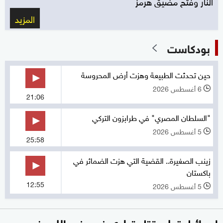
النار وفتح مضيق هرمز
المزيد
بودكاست
حين تحدثت الطبيعة وهزت أرض المحروسة
6 أغسطس 2026
l
21:06
"السلطان المصري" في طرابزون التركي
5 أغسطس 2026
l
25:58
زينب الصغيرة.. القضية التي هزت الضمائر في
باكستان
12:55
5 أغسطس 2026
l
إسرائيل تعلن قتل قيادي في حزب الله جنوبي