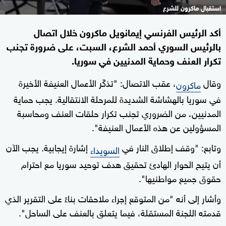
استقبال ماكرون للشرع
أكد الرئيس الفرنسي إيمانويل ماكرون خلال اتصال
بالرئيس السوري أحمد الشرع، السبت، على ضرورة تجنب
تكرار العنف وحماية المدنيين في سوريا.
وقال
، عقب الاتصال: "تذكّر الأعمال العنيفة الأخيرة
ماكرون
في سوريا بالهشاشة الشديدة للمرحلة الانتقالية. يجب حماية
المدنيين، من الضروري تجنب تكرار حلقات العنف ومحاسبة
المسؤولين عن هذه الأعمال العنيفة".
وتابع: "وقف إطلاق النار في
إشارة إيجابية. يجب الآن
السويداء
أن يتيح الحوار الهادئ تحقيق هدف توحيد سوريا مع احترام
حقوق جميع مواطنيها".
وأشار إلى أنه "من المتوقع إجراء ملاحقات بناءً على التقرير الذي
قدمته اللجنة المستقلة، فيما يتعلق بالعنف على الساحل".