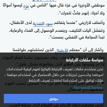
موظفي الأونروا في غزة قال فيها "الناس في
ليسوا أمواتًا
غزة
ولا أحياءً، إنهم جثثٌ تتحرك".
وأضاف لازاريني "عندما يتفاقم
لدى الأطفال،
سوء التغذية
وتفشل آليات التكيف، وينعدم الوصول إلى الغذاء والرعاية،
تبدأ المجاعة في التفشي بصمت".
وأشار إلى أن "معظم
الذين تستقبلهم طواقمنا
الأطفال
يعانون من الهزال والضعف، وهم معرضون بشدة لخطر الموت
سياسة ملفات الارتباط
إذا لم يحصلوا على العلاج الذي يحتاجونه بشكل عاجل".
نحن نستخدم ملفات تعريف الارتباط (كوكيز) لفهم كيفية استخدامك
وقال لازاريني:
لموقعنا ولتحسين تجربتك. من خلال الاستمرار في استخدام موقعنا ،
فإنك توافق على استخدامنا لملفات تعريف الارتباط.
التقارير تشير إلى وفاة أكثر من 100 شخص بسبب الجوع،
سياسية الخصوصية
معظمهم من الأطفال.
هذه الأزمة المتفاقمة تطال الجميع، بمن فيهم أولئك
موافق
الذين يحاولون إنقاذ الأرواح في القطاع الذي مزقته الحرب.