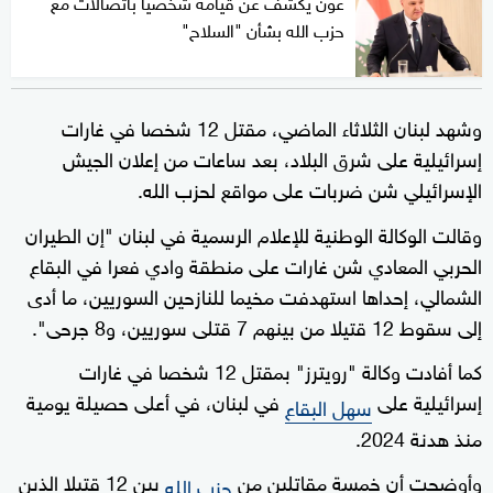
عون يكشف عن قيامه شخصياً باتصالات مع
حزب الله بشأن "السلاح"
وشهد لبنان الثلاثاء الماضي، مقتل 12 شخصا في غارات
إسرائيلية على شرق البلاد، بعد ساعات من إعلان الجيش
الإسرائيلي شن ضربات على مواقع لحزب الله.
وقالت الوكالة الوطنية للإعلام الرسمية في لبنان "إن الطيران
الحربي المعادي شن غارات على منطقة وادي فعرا في البقاع
الشمالي، إحداها استهدفت مخيما للنازحين السوريين، ما أدى
إلى سقوط 12 قتيلا من بينهم 7 قتلى سوريين، و8 جرحى".
كما أفادت وكالة "رويترز" بمقتل 12 شخصا في غارات
إسرائيلية على
في لبنان، في أعلى حصيلة يومية
سهل البقاع
منذ هدنة 2024.
وأوضحت أن خمسة مقاتلين من
بين 12 قتيلا الذين
حزب الله