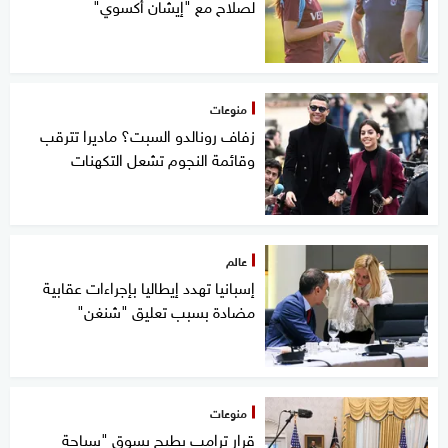
لصلاح مع "إيشان أكسوي"
منوعات
زفاف رونالدو السبت؟ ماديرا تترقب
وقائمة النجوم تشعل التكهنات
عالم
إسبانيا تهدد إيطاليا بإجراءات عقابية
مضادة بسبب تعليق "شنغن"
منوعات
قرار ترامب يطيح بسوق "سياحة