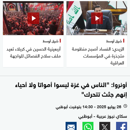
شرق أوسط
شرق أوسط
الزيدي: الفساد أصبح منظومة
أربعينية الحسين في كربلاء تعيد
متجذرة في المؤسسات
ملف سلاح الفصائل للواجهة
العراقية
أونروا: "الناس في غزة ليسوا أمواتا ولا أحياء
إنهم جثث تتحرك"
26 يوليو 2025 - 14:30 بتوقيت أبوظبي
l
سكاي نيوز عربية - أبوظبي