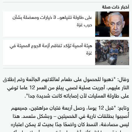
أخبار ذات صلة
على طاولة نتنياهو.. 3 خيارات ومعضلة بشأن
حرب غزة
هيئة أممية تؤكد تفاقم أزمة الجوع المميتة في
غزة
وقال: "ذهبوا للحصول على طعام لعائلاتهم الجائعة وتم إطلاق
النار عليهم، أجريت عملية لصبي يبلغ من العمر 12 عاما توفي
على طاولة العمليات لأن إصاباته كانت شديدة جدا".
وتابع: "قبل 12 يوما، وصل أربعة فتيان مراهقين، جميعهم
أُصيبوا بطلقات نارية في الخصيتين – وبشكل متعمد. هذا
ليس مصادفة، النمط كان واضحًا جدًا بحيث لا يمكن اعتباره
مصادفة، وبدا لنا وكأنه أشبه بلعبة تصويب أهداف، لم أكن