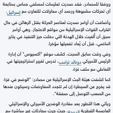
ووفقا للمصادر، فقد صدرت تعليمات لمسلحي حماس بمتابعة
أي تحركات مشبوهة ورصد أي محاولات للتعاون مع
.
إسرائيل
وأضافت أن أوامر صدرت لعناصر الحركة بقتل الرهائن في حال
اقتراب القوات الإسرائيلية من مواقع الاحتجاز، وهي أوامر
سبق أن أُلغيت خلال الهدنة التي دخلت حيز التنفيذ في يناير
الماضي، قبل أن يُعاد تفعيلها مؤخرا.
وفي وقت سابق السبت، كشف موقع "أكسيوس" أن إدارة
الرئيس الأميركي
، تدرس تغيير استراتيجيتها في
دونالد ترامب
التعاطي مع ملف غزة.
كما كشفت هيئة البث الإسرائيلية عن مصادر: "الوضع في غزة
قد يخرج عن السيطرة إن لم تتجدد المفاوضات وسيكون عندها
من الصعب التوصل إلى صفقة".
ويأتي هذا التطور بعد مغادرة الوفدين الأميركي والإسرائيلي
العاصمة القطرية
، حيث جرت محادثات غير مباشرة مع
الدوحة