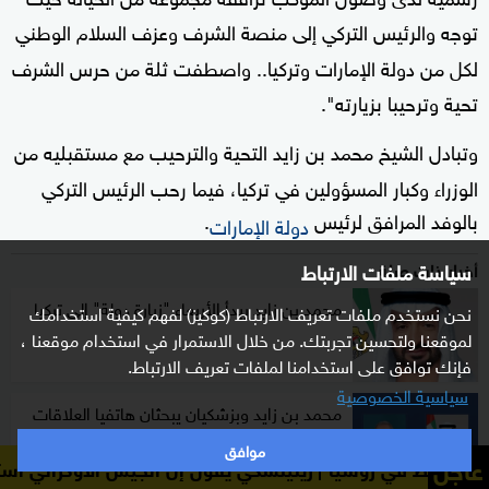
توجه والرئيس التركي إلى منصة الشرف وعزف السلام الوطني
لكل من دولة الإمارات وتركيا.. واصطفت ثلة من حرس الشرف
تحية وترحيبا بزيارته".
وتبادل الشيخ محمد بن زايد التحية والترحيب مع مستقبليه من
الوزراء وكبار المسؤولين في تركيا، فيما رحب الرئيس التركي
بالوفد المرافق لرئيس
.
دولة الإمارات
سياسة ملفات الارتباط
أخبار ذات صلة
محمد بن زايد يبدأ الأربعاء "زيارة دولة" إلى تركيا
نحن نستخدم ملفات تعريف الارتباط (كوكيز) لفهم كيفية استخدامك
لموقعنا ولتحسين تجربتك. من خلال الاستمرار في استخدام موقعنا ،
فإنك توافق على استخدامنا لملفات تعريف الارتباط.
سياسية الخصوصية
محمد بن زايد وبزشكيان يبحثان هاتفيا العلاقات
الثنائية
موافق
عاجل
زيلينسكي يقول إن الجيش الأوكراني استهدف مصفاتين