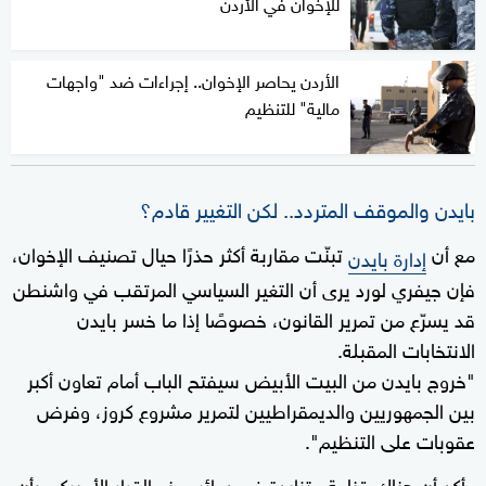
للإخوان في الأردن
الأردن يحاصر الإخوان.. إجراءات ضد "واجهات
مالية" للتنظيم
بايدن والموقف المتردد.. لكن التغيير قادم؟
مع أن
تبنّت مقاربة أكثر حذرًا حيال تصنيف الإخوان،
إدارة بايدن
فإن جيفري لورد يرى أن التغير السياسي المرتقب في واشنطن
قد يسرّع من تمرير القانون، خصوصًا إذا ما خسر بايدن
الانتخابات المقبلة.
"خروج بايدن من البيت الأبيض سيفتح الباب أمام تعاون أكبر
بين الجمهوريين والديمقراطيين لتمرير مشروع كروز، وفرض
عقوبات على التنظيم".
وأكد أن هناك قناعة متزايدة في دوائر صنع القرار الأميركي بأن