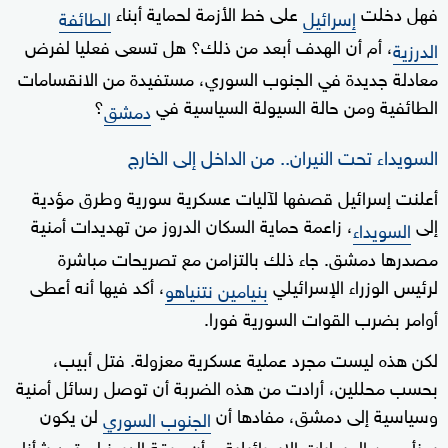
فهل دخلت
على خط الأزمة لحماية أبناء
إسرائيل
الطائفة
، أم أن الهدف أبعد من ذلك؟ هل تسعى فعليا لفرض
الدرزية
معادلة جديدة في الجنوب السوري، مستفيدة من الانقسامات
الطائفية ومن حالة السيولة السياسية في
؟
دمشق
السويداء تحت النيران.. من الداخل إلى الخارج
أعلنت إسرائيل قصفها لآليات عسكرية سورية وطرق مؤدية
إلى
، زاعمة حماية السكان الدروز من تهديدات أمنية
السويداء
مصدرها دمشق. جاء ذلك بالتزامن مع تصريحات مباشرة
لرئيس الوزراء الإسرائيلي
، أكد فيها أنه أعطى
بنيامين نتنياهو
أوامر بضرب القوات السورية فورا.
لكن هذه ليست مجرد عملية عسكرية معزولة. فتل أبيب،
بحسب محللين، أرادت من هذه الضربة أن توصل رسائل أمنية
وسياسية إلى دمشق، مفادها أن
لن يكون
الجنوب السوري
بمنأى عن الحسابات الإسرائيلية، وأن ورقة الدروز لم تعد شأنا