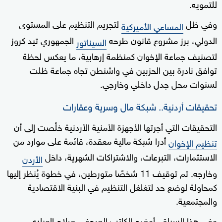
للتمويه.
وفي ظل
لتجريم التنظيم على المستوى
المساعي الأميركية
الدولي، برز مشروع قانون طرحه
الجمهوري تيد كروز
السيناتور
لتصنيف جماعة الإخوان كمنظمة إرهابية، ما يعكس لحظة
توافق نادرة بين الحزبين في واشنطن تجاه جماعة ظلت
لسنوات محل جدل داخلي وخارجي.
تحقيقات أردنية.. شبكة مال وسرية وعقارات
التحقيقات التي أجرتها الأجهزة الأمنية الأردنية خلُصت إلى أن
أدرا شبكة مالية معقدة، قائمة على موارد من
تنظيم الإخوان
الاستثمارات، التبرعات، والاشتراكات الشهرية، داخل
الأردن
وخارجه. تم توقيف 11 شخصًا متورطين، في خطوة يُنظر إليها
كمحاولة لوضع حد لتغلغل التنظيم في البنية الاقتصادية
والمجتمعية.
وفي هذا السياق، أوضح الكاتب الصحفي صلاح العبادي