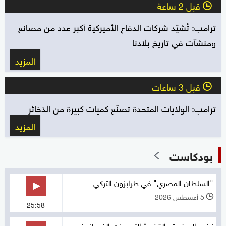
قبل 2 ساعة
l
ترامب: تُشيّد شركات الدفاع الأميركية أكبر عدد من مصانع
ومنشآت في تاريخ بلادنا
المزيد
قبل 3 ساعات
l
ترامب: الولايات المتحدة تصنّع كميات كبيرة من الذخائر
المزيد
بودكاست
"السلطان المصري" في طرابزون التركي
5 أغسطس 2026
l
25:58
زينب الصغيرة.. القضية التي هزت الضمائر في