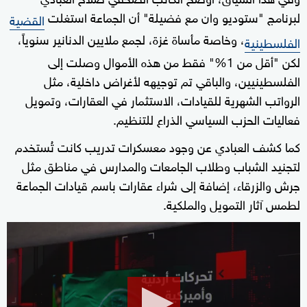
لبرنامج "ستوديو وان مع فضيلة" أن الجماعة استغلت
القضية
، وخاصة مأساة غزة، لجمع ملايين الدنانير سنوياً،
الفلسطينية
لكن "أقل من 1%" فقط من هذه الأموال وصلت إلى
الفلسطينيين، والباقي تم توجيهه لأغراض داخلية، مثل
الرواتب الشهرية للقيادات، الاستثمار في العقارات، وتمويل
فعاليات الحزب السياسي الذراع للتنظيم.
كما كشف العبادي عن وجود معسكرات تدريب كانت تُستخدم
لتجنيد الشباب وطلاب الجامعات والمدارس في مناطق مثل
جرش والزرقاء، إضافة إلى شراء عقارات باسم قيادات الجماعة
لطمس آثار التمويل والملكية.
0
seconds
of
9
minutes,