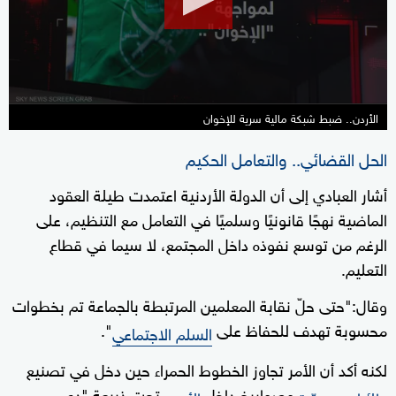
46
seconds
الأردن.. ضبط شبكة مالية سرية للإخوان
الحل القضائي.. والتعامل الحكيم
أشار العبادي إلى أن الدولة الأردنية اعتمدت طيلة العقود
الماضية نهجًا قانونيًا وسلميًا في التعامل مع التنظيم، على
الرغم من توسع نفوذه داخل المجتمع، لا سيما في قطاع
التعليم.
وقال:"حتى حلّ نقابة المعلمين المرتبطة بالجماعة تم بخطوات
محسوبة تهدف للحفاظ على
".
السلم الاجتماعي
لكنه أكد أن الأمر تجاوز الخطوط الحمراء حين دخل في تصنيع
وصواريخ داخل
تحت ذريعة "دعم