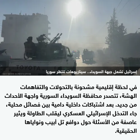
إسرائيل تشعل جبهة السويداء.. سيناريوهات تنتظر سوريا
في لحظة إقليمية مشحونة بالتحولات والتفاهمات
الهشة، تتصدر محافظة السويداء السورية واجهة الأحداث
من جديد. بعد اشتباكات داخلية دامية بين فصائل محلية،
جاء التدخل الإسرائيلي العسكري ليقلب الطاولة ويثير
عاصفة من الأسئلة حول دوافع تل أبيب ونواياها
الحقيقية.