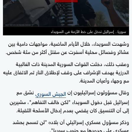
seconds
سوريا.. إسرائيل تدخل على خط الأزمة في السويداء
وشهدت السويداء، خلال الأيام الماضية، مواجهات دامية بين
عشائر وفصائل محلية أسفرت عن مقتل أكثر من مئة شخص.
وعقب ذلك، دخلت القوات السورية المدينة ذات الغالبية
الدرزية بهدف الإشراف على وقف لإطلاق النار تم الاتفاق عليه
مع وجهاء وأعيان المدينة.
وقال مسؤولون إسرائيليون إن
نسّق مع
الجيش السوري
إسرائيل قبل دخول السويداء "لكن خالف التفاهم"، مشيرين
إلى أن التنسيق كان يقضي بعدم إدخال الأسلحة الثقيلة.
وذكر مسؤول عسكري إسرائيلي أن بلاده "لن تسمح بحشد
عسكري على حدودها مع جنوب سوريا".