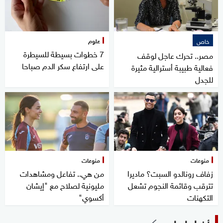
علوم
خاص
7 خطوات بسيطة للسيطرة
مصر.. تحرك عاجل لوقف
على ارتفاع سكر الدم صباحا
فعالية طبيبة أسترالية مثيرة
للجدل
منوعات
منوعات
زفاف رونالدو السبت؟ ماديرا
من هي.. تفاعل ومشاهدات
تترقب وقائمة النجوم تشعل
مليونية لصلاح مع "إيشان
التكهنات
أكسوي"
أخبار إيران