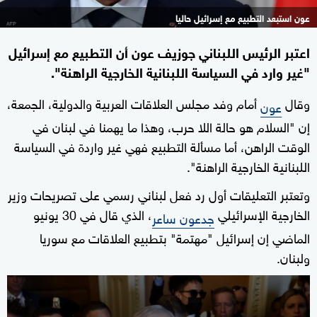
عون استبعد التطبيع مع إسرائيل حاليا
اعتبر الرئيس اللبناني جوزيف عون أن التطبيع مع إسرائيل
"غير وارد في السياسة اللبنانية الخارجية الراهنة".
وقال
أمام وفد مجلس العلاقات العربية والدولية، الجمعة،
عون
إن "‏السلام هو حالة اللا حرب، وهذا ما يهمنا في لبنان في
الوقت الراهن، أما مسألة التطبيع فهي غير واردة في السياسة
اللبنانية الخارجية الراهنة".
وتعتبر التعليقات أول رد فعل لبناني رسمي على تصريحات وزير
الخارجية الإسرائيلي
، الذي قال في 30 يونيو
جدعون ساعر
الماضي إن إسرائيل "مهتمة" بتطبيع العلاقات مع سوريا
ولبنان.
0
seconds