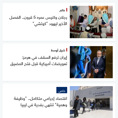
عالم
رجلان وكنيس عمره 5 قرون.. الفصل
الأخير ليهود "كوتشي"
شرق أوسط
إيران ترفع السقف في هرمز:
تعويضات أميركية قبل فتح المضيق
خاص
اقتصاد إجرامي متكامل.. "وظيفة
وهمية" تنتهي بفدية في ليبيا