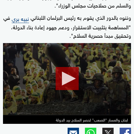
والسلم من صلاحيات مجلس الوزراء".
وننوه بالدور الذي يقوم به رئيس البرلمان اللبناني
في
نبيه بري
"المساهمة بتثبيت الاستقرار، ودعم جهود إعادة بناء الدولة،
وتحقيق مبدأ حصرية السلاح".
0
seconds
of
24
minutes,
6
seconds
لبنان والمسار "الصعب" لحصر السلاح بيد الدولة