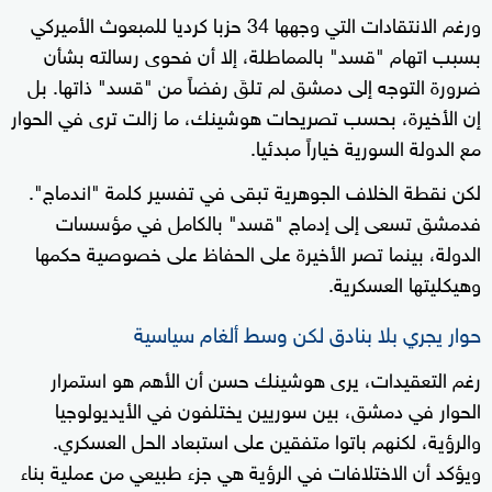
ورغم الانتقادات التي وجهها 34 حزبا كرديا للمبعوث الأميركي
بسبب اتهام "قسد" بالمماطلة، إلا أن فحوى رسالته بشأن
ضرورة التوجه إلى دمشق لم تلقَ رفضاً من "قسد" ذاتها. بل
إن الأخيرة، بحسب تصريحات هوشينك، ما زالت ترى في الحوار
مع الدولة السورية خياراً مبدئيا.
لكن نقطة الخلاف الجوهرية تبقى في تفسير كلمة "اندماج".
فدمشق تسعى إلى إدماج "قسد" بالكامل في مؤسسات
الدولة، بينما تصر الأخيرة على الحفاظ على خصوصية حكمها
وهيكليتها العسكرية.
حوار يجري بلا بنادق لكن وسط ألغام سياسية
رغم التعقيدات، يرى هوشينك حسن أن الأهم هو استمرار
الحوار في دمشق، بين سوريين يختلفون في الأيديولوجيا
والرؤية، لكنهم باتوا متفقين على استبعاد الحل العسكري.
ويؤكد أن الاختلافات في الرؤية هي جزء طبيعي من عملية بناء