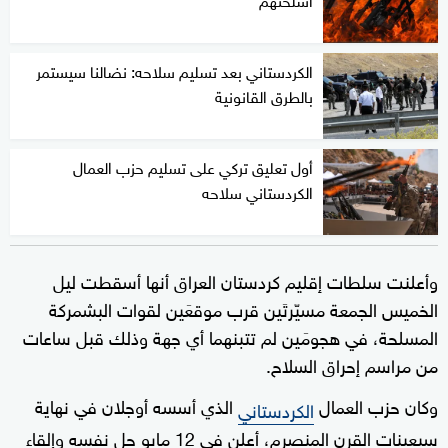
الكردستاني بعد تسليم سلاحه: نضالنا سيستمر
بالطرق القانونية
أول تعليق تركي على تسليم حزب العمال
الكردستاني سلاحه
وأعلنت سلطات إقليم كردستان العراق أنها أسقطت ليل
الخميس الجمعة مسيّرتَين قرب موقعَين لقوات البشمركة
المسلحة، في هجومَين لم تتبنهما أي جهة وذلك قبل ساعات
من مراسم إحراق السلاح.
وكان حزب العمال
الذي أسسه أوجلان في نهاية
الكردستاني
سبعينات القرن المنصرم، أعلن في 12 مايو حل نفسه وإلقاء