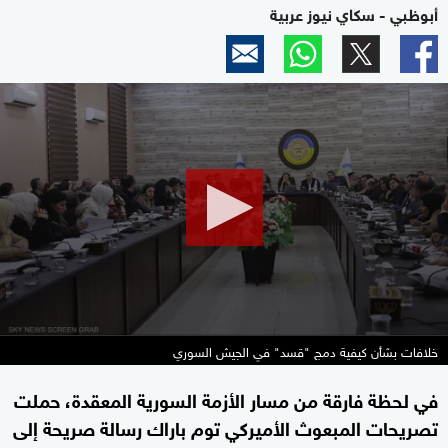
أبوظبي - سكاي نيوز عربية
0
seconds
of
2
minutes,
10
seconds
خلافات بشأن كيفية دمج "قسد" في الجيش السوري
في لحظة فارقة من مسار الأزمة السورية المعقدة، حملت
تصريحات المبعوث الأميركي توم باراك رسالة صريحة إلى