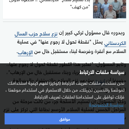
"من كهف"
وبدوره قال مسؤول تركي كبير إن
نزع سلاح حزب العمال
يمثل "نقطة تحول لا رجوع عنها" في عملية
الكردستاني
السلام مع أنقرة وفرصة لبناء مستقبل خال من
.
الإرهاب
وتابع المسؤول: "نعتبر هذا التطور نقطة تحول لا رجوع عنها..
وفرصة لحماية أرواح الأبرياء وبناء مستقبل خال من الإرهاب"،
سياسة ملفات الارتباط
مضيفا أن
ستدعم نزع السلاح والاستقرار والمصالحة
أنقرة
نحن نستخدم ملفات تعريف الارتباط (كوكيز) لفهم كيفية استخدامك
الدائمة في المنطقة.
لموقعنا ولتحسين تجربتك. من خلال الاستمرار في استخدام موقعنا ،
فإنك توافق على استخدامنا لملفات تعريف الارتباط.
وذكر المسؤول أن تسليم الأسلحة جزء من ثالث مرحلة من
سياسية الخصوصية
المراحل الخمس لعملية السلام الأوسع نطاقا التي تركز على نزع
سلاح
وحل الجماعة.
حزب العمال الكردستاني
موافق