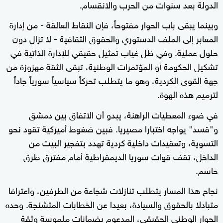
الدولة بعد سنوات من الحرب والانقسام.
وبينما يبقى باب الحوار مفتوحاً، فإن النقاط العالقة - من إدارة
المعابر إلى الملف الدستوري والحقوق الثقافية - لا تزال دون
حلول عملية. وفي ظل غياب تمثيل حقيقي للإدارة الذاتية في
تشكيل الحكومة أو المؤتمرات الوطنية، تبقى الثقة مهزوزة من
جهة القوى الكردية، وهو ما يتطلب تحركاً سياسياً سورياً جاداً
لترميم هذه الهوة.
في ضوء المعطيات الراهنة، يبدو أن الاتفاق بين دمشق
و"قسد" يواجه اختبارا مصيريا. فبين ضغوط أميركية تقود نحو
التسوية، وتعقيدات داخلية كردية تهدد بتفجير البيت من
الداخل، تقف قوات سوريا الديمقراطية أمام مفترق طرق
حاسم.
نجاح هذا المسار يتطلب تنازلات شجاعة من الطرفين، واعترافا
متبادلا بالحقوق والسيادة، بعيدا عن الخطابات المتشنجة. وحده
الحوار الوطني الحقيقي، المدعوم بضمانات ملموسة وثقة