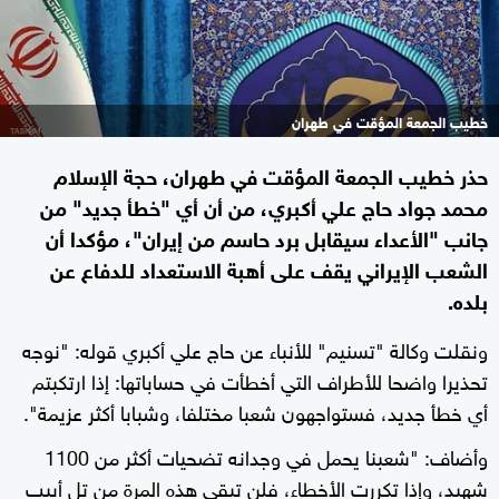
خطيب الجمعة المؤقت في طهران
حذر خطيب الجمعة المؤقت في طهران، حجة الإسلام
محمد جواد حاج علي أكبري، من أن أي "خطأ جديد" من
جانب "الأعداء سيقابل برد حاسم من إيران"، مؤكدا أن
الشعب الإيراني يقف على أهبة الاستعداد للدفاع عن
بلده.
ونقلت وكالة "تسنيم" للأنباء عن حاج علي أكبري قوله: "نوجه
تحذيرا واضحا للأطراف التي أخطأت في حساباتها: إذا ارتكبتم
أي خطأ جديد، فستواجهون شعبا مختلفا، وشبابا أكثر عزيمة".
وأضاف: "شعبنا يحمل في وجدانه تضحيات أكثر من 1100
شهيد، وإذا تكررت الأخطاء، فلن تبقى هذه المرة من تل أبيب