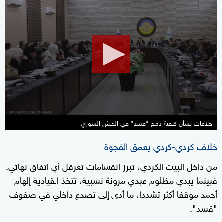
0
seconds
of
0
seconds
خلافات بشأن كيفية دمج "قسد" في الجيش السوري
خلاف كردي-كردي يعمق الفجوة
من داخل البيت الكردي، تبرز انقسامات تعرقل أي اتفاق نهائي.
فبينما يبدي مظلوم عبدي مرونة نسبية، تتخذ القيادية إلهام
أحمد موقفا أكثر تشددا، ما أدى إلى تصدع داخلي في صفوف
"قسد".