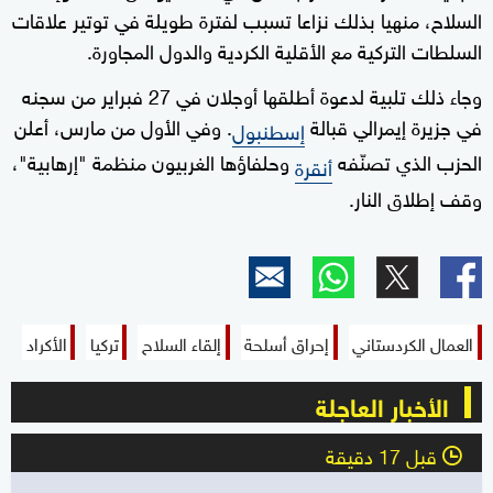
السلاح، منهيا بذلك نزاعا تسبب لفترة طويلة في توتير علاقات
السلطات التركية مع الأقلية الكردية والدول المجاورة.
وجاء ذلك تلبية لدعوة أطلقها أوجلان في 27 فبراير من سجنه
في جزيرة إيمرالي قبالة
. وفي الأول من مارس، أعلن
إسطنبول
الحزب الذي تصنّفه
وحلفاؤها الغربيون منظمة "إرهابية"،
أنقرة
وقف إطلاق النار.
العمال الكردستاني
إحراق أسلحة
إلقاء السلاح
تركيا
الأكراد
الأخبار العاجلة
قبل 17 دقيقة
l