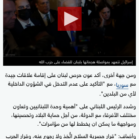
of
13
minutes,
14
seconds
إسرائيل تتعهد بمواصلة هجماتها بلبنان للقضاء على حزب الله
ومن جهة أخرى، أكد عون حرص لبنان على إقامة علاقات جيدة
مع
، مع "التأكيد على عدم التدخل في الشؤون الداخلية
سوريا
لأي من البلدين".
وشدد الرئيس اللبناني على "أهمية وحدة اللبنانيين وتعاون
مختلف الأفرقاء مع الدولة، من أجل حماية البلاد وتحصينها،
ومواجهة ما يمكن ان يخطط لها من مؤامرات".
وأضاف: "قرار حصرية السلاح اتُّخذ ولا رجوع عنه، وقرار الحرب