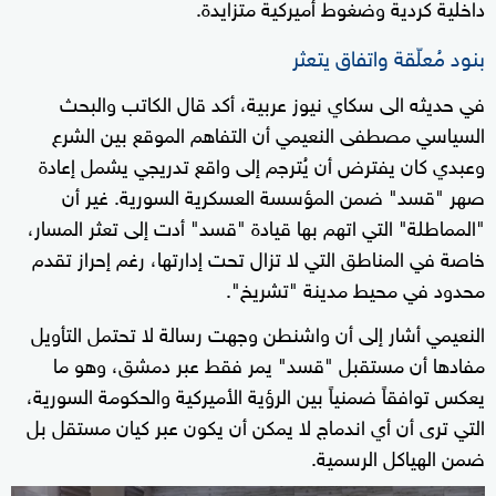
داخلية كردية وضغوط أميركية متزايدة.
بنود مُعلّقة واتفاق يتعثر
في حديثه الى سكاي نيوز عربية، أكد قال الكاتب والبحث
السياسي مصطفى النعيمي أن التفاهم الموقع بين الشرع
وعبدي كان يفترض أن يُترجم إلى واقع تدريجي يشمل إعادة
صهر "قسد" ضمن المؤسسة العسكرية السورية. غير أن
"المماطلة" التي اتهم بها قيادة "قسد" أدت إلى تعثر المسار،
خاصة في المناطق التي لا تزال تحت إدارتها، رغم إحراز تقدم
محدود في محيط مدينة "تشريخ".
النعيمي أشار إلى أن واشنطن وجهت رسالة لا تحتمل التأويل
مفادها أن مستقبل "قسد" يمر فقط عبر دمشق، وهو ما
يعكس توافقاً ضمنياً بين الرؤية الأميركية والحكومة السورية،
التي ترى أن أي اندماج لا يمكن أن يكون عبر كيان مستقل بل
ضمن الهياكل الرسمية.