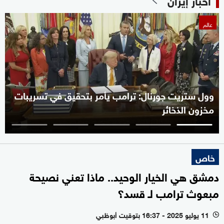
عالم
وول ستريت جورنال: ترامب يأمر بتحقيق في تسريبات
مخزون الذخائر
خاص
دمشق هي الخيار الوحيد.. ماذا تعني نصيحة
مبعوث ترامب لـ قسد؟
11 يوليو 2025 - 16:37 بتوقيت أبوظبي
l