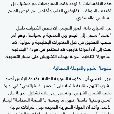
هذه الانقسامات لا تهدد فقط المفاوضات مع دمشق، بل
تضعف الموقف التفاوضي العام، وتُقلص من فرص الدمج
السياسي والعسكري.
في السياق ذاته، اعتبر النعيمي أن بعض الأطراف داخل
"قسد" تسعى إلى الجمع بين البندقية والسياسة، وهو أمر
صعب التحقيق في ظل المتغيرات الإقليمية والدولية. كما
لفت إلى أن أطرافا خارجية قد تستثمر في عودة "البندقية
المأجورة" لتنظيم الدولة بهدف التشويش على مسار التسوية.
حكومة الشرع والمرحلة الانتقالية
يرى النعيمي أن الحكومة السورية الحالية، بقيادة الرئيس أحمد
الشرع، تنتهج مقاربة قائمة على "الصبر الاستراتيجي" في إدارة
ملف الشمال الشرقي، وتسعى إلى إعادة تشكيل الدولة على
أسس وطنية جامعة، تنهي ما وصفه بـ"الحقبة المظلمة" لبشار
الأسد. وأكد أن الدولة السورية الجديدة تبني شراكات دولية
فاعلة، وأن دمشق تمارس المرونة تجاه ملفات شائكة كإدارة