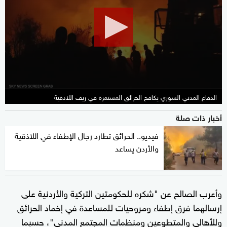
2
minutes,
2
seconds
الدفاع المدني السوري يكافح الحرائق المستمرة في ريف اللاذقية
أخبار ذات صلة
فيديو.. الحرائق تطارد رجال الإطفاء في اللاذقية
والأردن يساعد
وأعرب الصالح عن "شكره للحكومتين التركية والأردنية على
إرسالهما فرق إطفاء ومروحيات للمساعدة في إخماد الحرائق
وللأهالي والمتطوعين ومنظمات المجتمع المدني"، حسبما