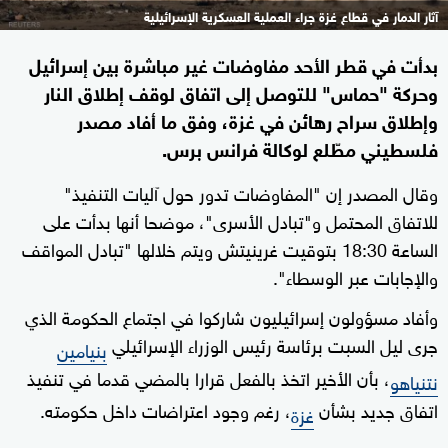
آثار الدمار في قطاع غزة جراء العملية العسكرية الإسرائيلية
بدأت في قطر الأحد مفاوضات غير مباشرة بين إسرائيل
وحركة "حماس" للتوصل إلى اتفاق لوقف إطلاق النار
وإطلاق سراح رهائن في غزة، وفق ما أفاد مصدر
فلسطيني مطّلع لوكالة فرانس برس.
وقال المصدر إن "المفاوضات تدور حول آليات التنفيذ"
للاتفاق المحتمل و"تبادل الأسرى"، موضحا أنها بدأت على
الساعة 18:30 بتوقيت غرينيتش ويتم خلالها "تبادل المواقف
والإجابات عبر الوسطاء".
وأفاد مسؤولون إسرائيليون شاركوا في اجتماع الحكومة الذي
جرى ليل السبت برئاسة رئيس الوزراء الإسرائيلي
بنيامين
، بأن الأخير اتخذ بالفعل قرارا بالمضي قدما في تنفيذ
نتنياهو
اتفاق جديد بشأن
، رغم وجود اعتراضات داخل حكومته.
غزة