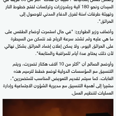
الميدان ونحو 180 آلية وبلدوزرات وتركسات لفتح خطوط النار
وتهيئة طرقات آمنة لفرق الدفاع المدني للوصول إلى
الحرائق".
وأضاف وزير الطوارئ: "في حال استمرت أوضاع الطقس على
ما هي عليه ولم تشتد سرعة الرياح قد نتمكن من السيطرة
على الحرائق اليوم، ولا يمكن إعلان إخماد الحرائق بشكل نهائي
لأن ذلك يحتاج عدة أيام للمراقبة والمتابعة".
وأوضح الصالح أن "أكثر من 10 آلاف هكتار تضررت، ويتم
التنسيق مع المؤسسات الدولية لوضع خطط لترميم هذه
الغابات، كما سيتم تقديم التعويض المناسب للمتضررين"،
مشيرا إلى أهمية التنسيق مع مديرية الشؤون الاجتماعية وإدارة
العمليات لتنظيم العمل.
0
seconds
of