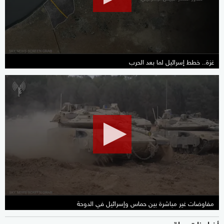
53
seconds
غزة.. خطط إسرائيل لما بعد الحرب
0
seconds
of
2
minutes,
10
seconds
مفاوضات غير مباشرة بين حماس وإسرائيل في الدوحة
أخبار ذات صلة