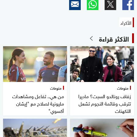
الأكراد
الأكثر قراءة
منوعات
منوعات
زفاف رونالدو السبت؟ ماديرا
من هي.. تفاعل ومشاهدات
تترقب وقائمة النجوم تشعل
مليونية لصلاح مع "إيشان
التكهنات
أكسوي"