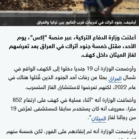
أرشيف. جنود أتراك في تدريبات قرب الخابور بين تركيا والعراق
أعلنت وزارة الدفاع التركية، عبر منصة "إكس"، يوم
الأحد، مقتل خمسة جنود أتراك في العراق بعد تعرضهم
لغاز الميثان داخل كهف.
وأوضحت الوزارة أن 19 جنديا دخلوا إلى الكهف الواقع في
شمال
بحثا عن رفات أحد الجنود الذين قُتلوا هناك في
العراق
عام 2022، لكنهم تعرضوا لاستنشاق الغاز المتسرب.
وأضافت الوزارة أنه "أثناء عملية في كهف على ارتفاع 852
مترا، معروف أنه كان يستخدم سابقا كمستشفى تعرّض 19
من رجالنا لغاز
".
الميثان
وأوضحت الوزارة أنه تم إنقاذهم على الفور، لكن خمسة منهم
لقوا حتفهم.