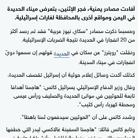
أفادت مصادر يمنية، فجر الإثنين، بتعرض ميناء الحديدة
في اليمن ومواقع أخرى بالمحافظة لغارات إسرائيلية.
وحسبما ذكرت مصادر "سكاي نيوز عربية" فقد تم رصد أكثر
من 20 انفجارا في الحديدة نتيجة الضربات الإسرائيلية.
ونقلت "رويترز" عن سكان في
قولهم إن سمعوا دويّ
الحديدة
انفجارات في ميناء المدينة.
كذلك أكدت وسائل إعلام حوثية أن إسرائيل تقصف الحديدة.
وقال وزير الدفاع الإسرائيلي يسرائيل كاتس: "هاجمنا أهدافا
تابعة للحوثيين في موانئ الحديدة والصليف ورأس عيسى
ومحطة كهرباء رأس كثيب".
وشدد كاتس على أن "الحوثيين سيدفعون ثمنا باهظا".
وتابع كاتس قائلا: "هاجمنا السفينة غالاكسي ليدر التي خطفها
الحوثيون والتي يستخدمونها حاليا للقيام بأنشطة إرهابية في