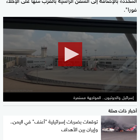
فورا".
0
seconds
of
2
minutes,
9
seconds
إسرائيل والحوثيون.. المواجهة مستمرة
أخبار ذات صلة
توقعات بضربات إسرائيلية "أعنف" في اليمن..
وإيران بين الأهداف