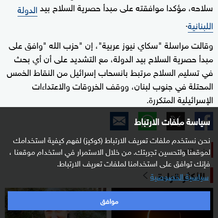
سلاحه، مؤكدا موافقته على مبدأ حصرية السلاح بيد
الدولة
.
اللبنانية
وقالت مراسلة "سكاي نيوز عربية"، إن "حزب الله "وافق على
مبدأ حصرية السلاح بيد الدولة، مع التشديد على أن أي بحث
في تسليم السلاح مرتبط بانسحاب إسرائيل من النقاط الخمس
المحتلة في جنوب لبنان، ووقف الخروقات والاعتداءات
الإسرائيلية المتكررة.
سياسة ملفات الارتباط
نحن نستخدم ملفات تعريف الارتباط (كوكيز) لفهم كيفية استخدامك
حزب الله
لموقعنا ولتحسين تجربتك. من خلال الاستمرار في استخدام موقعنا ،
فإنك توافق على استخدامنا لملفات تعريف الارتباط.
الأكثر قراءة
سياسية الخصوصية
موافق