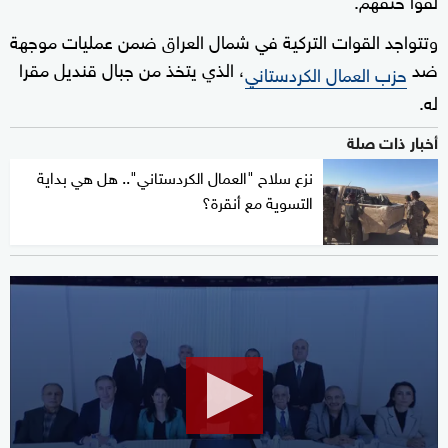
وتتواجد القوات التركية في شمال العراق ضمن عمليات موجهة
ضد
، الذي يتخذ من جبال قنديل مقرا
حزب العمال الكردستاني
له.
أخبار ذات صلة
نزع سلاح "العمال الكردستاني".. هل هي بداية
التسوية مع أنقرة؟
0
seconds
of
2
minutes,
7
seconds