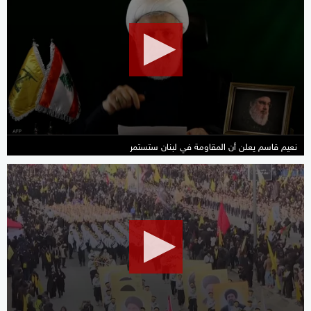
of
28
minutes,
12
seconds
نعيم قاسم يعلن أن المقاومة في لبنان ستستمر
0
seconds
of
2
minutes,
29
seconds