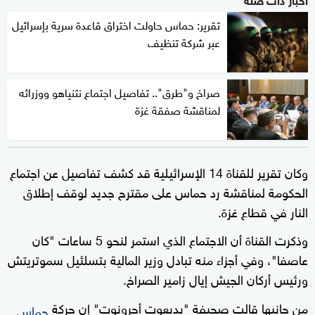
تقرير: حماس حاولت اختراق قاعدة سرية بإسرائيل
عبر شركة تنظيف
صراخ و"طرق".. تفاصيل اجتماع نتنياهو ووزرائه
لمناقشة صفقة غزة
وكان تقرير للقناة 14 الإسرائيلية قد كشف تفاصيل عن اجتماع
الحكومة لمناقشة رد حماس على مقترح جديد لوقف إطلاق
النار في قطاع غزة.
وذكرت القناة أن الاجتماع الذي استمر لنحو 5 ساعات "كان
عاصفا"، وفي أجزاء منه تبادل وزير المالية بتسلئيل سموتريتش
ورئيس أركان الجيش إيال زامير الصراخ.
من جانبها قالت صحيفة "يديعوت أحرونوت" إن حركة
حماس