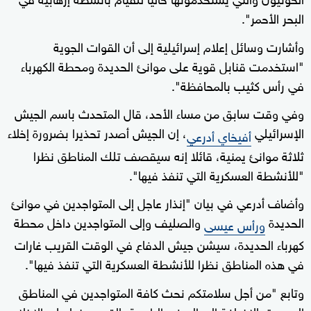
البحر الأحمر".
وأشارت وسائل إعلام إسرائيلية إلى أن القوات الجوية
"استخدمت قنابل قوية على موانئ الحديدة ومحطة الكهرباء
في رأس كثيب بالمحافظة".
وفي وقت سابق من مساء الأحد، قال المتحدث باسم الجيش
الإسرائيلي
، إن الجيش أصدر تحذيرا بضرورة إخلاء
أفيخاي أدرعي
ثلاثة موانئ يمنية، قائلا إنه سيقصف تلك المناطق نظرا
"للأنشطة العسكرية التي تنفذ فيها".
وأضاف أدرعي في بيان "إنذار عاجل إلى المتواجدين في موانئ
الحديدة
والصليف وإلى المتواجدين داخل محطة
ورأس عيسى
كهرباء الحديدة، سيشن جيش الدفاع في الوقت القريب غارات
في هذه المناطق نظرا للأنشطة العسكرية التي تنفذ فيها".
وتابع "من أجل سلامتكم نحث كافة المتواجدين في المناطق
المحددة بالإضافة إلى السفن الراسية بالقرب منها على الإخلاء