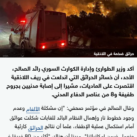
حرائق ضخمة في اللاذقية
أكد وزير الطوارئ وإدارة الكوارث السوري رائد الصالح،
الأحد، أن خسائر الحرائق التي اندلعت في ريف اللاذقية
اقتصرت على الماديات، مشيرا إلى إصابة مدنيين بجروح
طفيفة و8 من عناصر الدفاع المدني.
وقال الصالح في مؤتمر صحفي: "إن مشكلة
وعدم
الألغام
وجود خطوط نار وإهمال النظام البائد للغابات شكلت عوائق
أمام استكمال عملية الإطفاء، علما أن نتائج
كارثية
الحرائق
ونعمل ضمن إمكانياتنا"، مبينا أن هناك "أكثر من 80 فريقا في