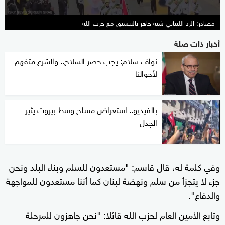
مصادر: الرد اللبناني شبه جاهز بالتنسيق مع حزب الله
أخبار ذات صلة
نواف سلام: يجب حصر السلاح.. والشرع متفهم
لأحوالنا
بالفيديو.. استعراض مسلح وسط بيروت يثير
الجدل
وفي كلمة له، قال قاسم: "مستعدون للسلم وبناء البلد ونحن
جزء لا يتجزأ من سلم ونهضة لبنان كما أننا مستعدون للمواجهة
والدفاع".
وتابع الأمين العام لحزب الله قائلا: "نحن جاهزون للمرحلة