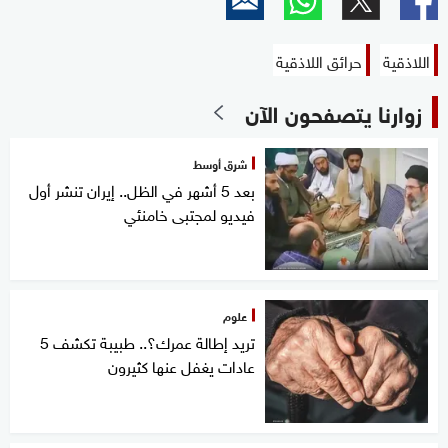
اللاذقية
حرائق اللاذقية
زوارنا يتصفحون الآن
شرق أوسط
بعد 5 أشهر في الظل.. إيران تنشر أول
فيديو لمجتبى خامنئي
علوم
تريد إطالة عمرك؟.. طبيبة تكشف 5
عادات يغفل عنها كثيرون