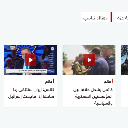
ة غزة
دونالد ترامب
عالم
عالم
كاتس يشعل خلافا بين
كاتس: إيران ستتلقى ردا
المؤسستين العسكرية
ساحقا إذا هاجمت إسرائيل
والسياسية