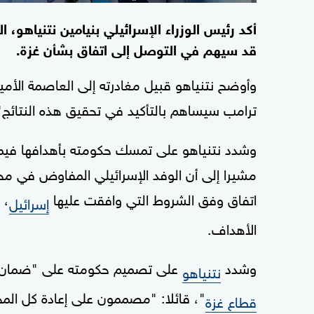
أكد رئيس الوزراء الإسرائيلي بنيامين نتنياهو، ا
قد سيهم في التوصل إلى اتفاق بشأن غزة.
وأوضح نتنياهو قبيل مغادرته إلى العاصمة الأمي
ترامب سيساهم بالتأكيد في تحقيق هذه النتائج"
وشدد نتنياهو على تمسك حكومته بأهدافها فيما
مشيرا إلى أن الوفد الإسرائيلي المفاوض في مح
اتفاق وفق الشروط التي وافقت عليها
، 
إسرائيل
الأهداف.
وشدد
على تصميم حكومته على "ضمان عود
نتنياهو
"، قائلا: "مصممون على إعادة كل الم
قطاع غزة