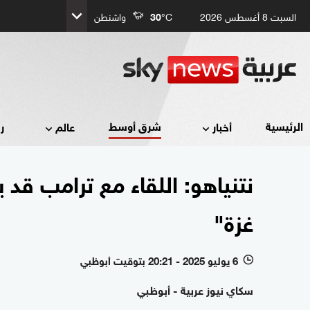
السبت 8 أغسطس 2026
°C
30
واشنطن
شرق أوسط
الرئيسية
أخبار
عالم
ر
نتنياهو: اللقاء مع ترامب قد
غزة"
6 يوليو 2025 - 20:21 بتوقيت أبوظبي
l
سكاي نيوز عربية - أبوظبي