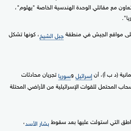
وات كتيبة الاحتياط التابعة للواء 810 بالتعاون مع مقاتلي الوحدة الهندسية الخاصة "يهلوم"،
ا".
 على مواقع الجيش في منطقة
، كونها تشكل
جبل الشيخ
انية (د ب أ)، أن
و
تجريان محادثات
إسرائيل
سوريا
حاب المحتمل للقوات الإسرائيلية من الأراضي المحتلة
ناطق التي استولت عليها بعد سقوط
،
بشار الأسد