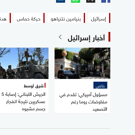
إسرائيل
بنيامين نتنياهو
حركة حماس
هدن
أخبار إسرائيل
خاص
شرق أوسط
الجيش اللبناني: إصابة 5
مسؤول أميركي: تقدم في
عسكريين نتيجة انفجار
مفاوضات روما رغم
جسم مشبوه
التصعيد