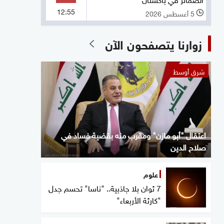
12:55
5 أغسطس 2026
l
زوارنا يتصفحون الآن
شرق أوسط
اعتقال "أبو مازن" ومقرب منه بقضية فساد في
صلاح الدين
علوم
7 ثوان بلا جاذبية.. "ناسا" تحسم جدل
"كارثة الأربعاء"