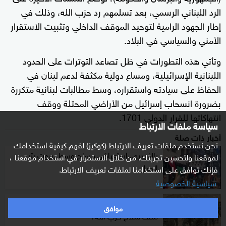
الرد اللبناني الرسمي، بعد تسلمهم رد حزب الله، وذلك في
إطار الجهود الرامية لتوحيد الموقف الداخلي وتثبيت الاستقرار
الأمني والسياسي في البلاد.
وتأتي هذه التطورات في ظل تصاعد التوترات على الحدود
اللبنانية الإسرائيلية، ومساع دولية مكثفة لدعم لبنان في
الحفاظ على سيادته واستقراره، وسط مطالبات لبنانية متكررة
بضرورة انسحاب إسرائيل من الأراضي المحتلة ووقف
انتهاكاتها للقرار الدولي 1701.
سياسة ملفات الارتباط
أخبار ذات صلة
نحن نستخدم ملفات تعريف الارتباط (كوكيز) لفهم كيفية استخدامك
بالفيديو.. استعراض مسلح وسط بيروت يثير
لموقعنا ولتحسين تجربتك. من خلال الاستمرار في استخدام موقعنا ،
الجدل
فإنك توافق على استخدامنا لملفات تعريف الارتباط.
سياسية الخصوصية
لبنان أمام لحظة الحقيقة.. هل آن أوان حسم
موافق
ملف سلاح حزب الله؟