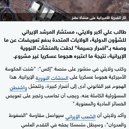
آثار الضربة الأميركية على منشأة نطنز
طالب علي أكبر ولايتي، مستشار المرشد الإيراني
للشؤون الدولية، الولايات المتحدة بدفع تعويضات عن ما
وصفه بـ"أضرار جسيمة" لحقت بالمنشآت النووية
الإيرانية، نتيجة ما اعتبره هجوما عسكريا غير مشروع.
وكتب ولايتي في منشور على منصة "إكس": "شنت الحكومة
الأميركية هجوما عسكريا على
الإيرانية. هذا
المنشآت النووية
الهجوم غير القانوني أدى إلى أضرار كبيرة، وتتحمّل
واشنطن
المسؤولية الكاملة عنه، ويجب أن تحاسب وتجبر على تعويض
الخسائر المادية والمعنوية."
وأكد ولايتي أن
سيواصل مقاومة "الضغوط
الشعب الإيراني
والعدوان"، وسيظل متمسكا بحقه في التقدم العلمي