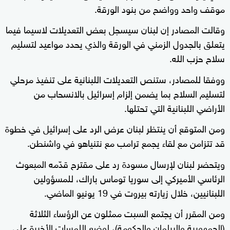
موقف واحد وواضح من بنود الورقة.
وقالت المصادر إن لبنان سيسجل بعض التعديلات لاسيما فيما
يتعلق بالجدول الزمني في الورقة والذي يحدد مواعيد لتسليم
سلاح حزب الله.
ووفقا للمصادر، ستنص التعديلات اللبنانية على تنفيذ مرحلي
لتسليم السلاح بما يضمن إلزام إسرائيل بالانسحاب من
الأراضي اللبنانية التي تحتلها.
ومن المتوقع أن ينتظر لبنان عرض الرد على إسرائيل في خطوة
قد تتزامن مع لقاء يجمع ترامب مع نتنياهو في واشنطن.
ويتحضر لبنان لإرسال مسودة رد على مقترح قدّمه المبعوث
الرئاسي الأميركي إلى سوريا توماس باراك، للمسؤولين
اللبنانيين، خلال زيارته بيروت في 19 يونيو الماضي.
ومن المقرر أن يجتمع السبت ممثلون عن الرؤساء الثلاثة
(الجمهورية والبرلمان والحكومة)، لوضع اللمسات الأخيرة على