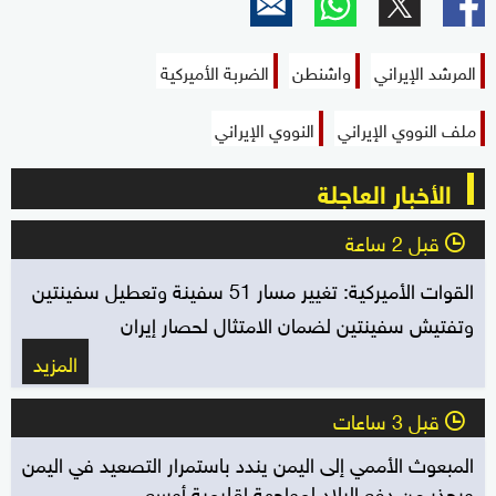
المرشد الإيراني
واشنطن
الضربة الأميركية
ملف النووي الإيراني
النووي الإيراني
الأخبار العاجلة
قبل 2 ساعة
l
القوات الأميركية: تغيير مسار 51 سفينة وتعطيل سفينتين
وتفتيش سفينتين لضمان الامتثال لحصار إيران
المزيد
قبل 3 ساعات
l
المبعوث الأممي إلى اليمن يندد باستمرار التصعيد في اليمن
ويحذر من دفع البلاد لمواجهة إقليمية أوسع