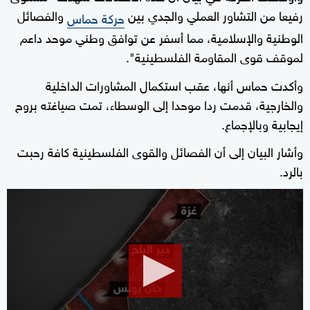
رفيعا من التشاور العملي والجدي بين
والفصائل
حركة حماس
الوطنية والإسلامية، مما أسفر عن توافق وطني موحد داعم
لموقف قوى المقاومة الفلسطينية".
وأكدت حماس أنها، عقب استكمال المشاورات الداخلية
والخارجية، قدمت ردا موحدا إلى الوسطاء، تمت صياغته بروح
إيجابية وبالإجماع.
وأشار البيان إلى أن الفصائل والقوى الفلسطينية كافة رحبت
بالرد.
0
seconds
of
1
minute,
37
seconds