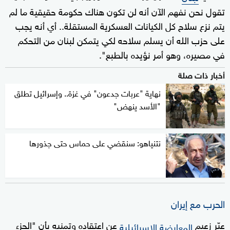
تقول نحن نفهم الآن أنه لن تكون هناك حكومة حقيقية ما لم
يتم نزع سلاح كل الكيانات العسكرية المستقلة.. أي أنه يجب
على حزب الله أن يسلم سلاحه لكي يتمكن لبنان من التحكم
في مصيره، وهو أمر نؤيده بالطبع".
أخبار ذات صلة
نهاية "عربات جدعون" في غزة.. وإسرائيل تطلق
"الأسد ينهض"
نتنياهو: سنقضي على حماس حتى جذورها
الحرب مع إيران
عبّر زعيم
عن اعتقاده وتمنيه بأن "الجزء
المعارضة الإسرائيلية