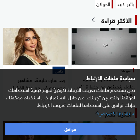
يائير لابيد
الجولان
الأكثر قراءة
منوعات
خاص
سياسة ملفات الارتباط
أجسام غامضة قرب القمر..
بعد سارة خليفة.. مشاهير
علماء يتحدثون عن حضارة "غير
مصريون في مواجهة القضاء
نحن نستخدم ملفات تعريف الارتباط (كوكيز) لفهم كيفية استخدامك
بشرية"
لموقعنا ولتحسين تجربتك. من خلال الاستمرار في استخدام موقعنا ،
فإنك توافق على استخدامنا لملفات تعريف الارتباط.
اخترنا لكم
سياسية الخصوصية
موافق