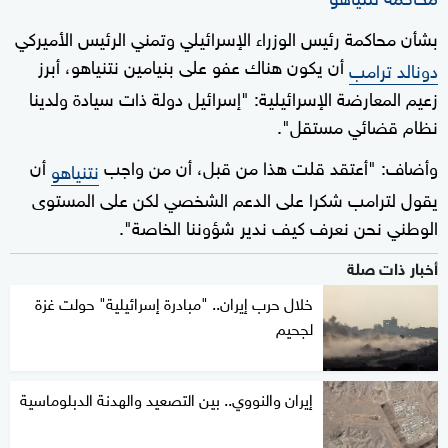
بشأن محاكمة رئيس الوزراء الإسرائيلي وتمني الرئيس الأميركي
أن يكون هناك عفو على بنيامين نتنياهو، أبرز
دونالد ترامب
زعيم المعارضة الإسرائيلية: "إسرائيل دولة ذات سيادة ولدينا
نظام قضائي مستقل".
وأضاف: "أعتقد قلت هذا من قبل، أن من واجب
أن
نتنياهو
يقول لترامب شكرا على الدعم الشخصي لكن على المستوى
الوطني نحن نعرف كيف ندير شؤوننا الخاصة".
أخبار ذات صلة
خلال حرب إيران.. "مبادرة إسرائيلية" حولت غزة
لجحيم
إيران والنووي.. بين التصعيد والهدنة الدبلوماسية