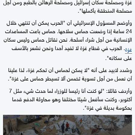
غزة ومصلحة سكان إسرائيل ومصلحة الرهائن بالطبع ومن أجل
مصلحة المنطقة بأكملها".
وأوضح المسؤول الإسرائيلي أن "الحرب يمكن أن تنتهي خلال
24 ساعة إذا وضعت حماس سلاحها. حماس باعت المساعدات
الإنسانية من أجل شراء أسلحة. نحن نقاتل حماس وليس سكان
. الحرب في قطاع غزة لا تفيد أحدا ونحن نشعر بالأسف
غزة
على سكانه".
وشدد لابيد على أنه "لا يمكن لحماس أن تحكم غزة، لذا علينا
أن نعمل من أجل تسوية تضمن ألا تسيطر حماس على غزة".
وأردف قائلا: "لو كنت أنا رئيسا للوزراء لما حدث شيء مثل 7
أكتوبر، وكنت سأفعل شيئا مختلفا وهو محاولة الدفع قدما
بحكومة بديلة في غزة".
0
seconds
of