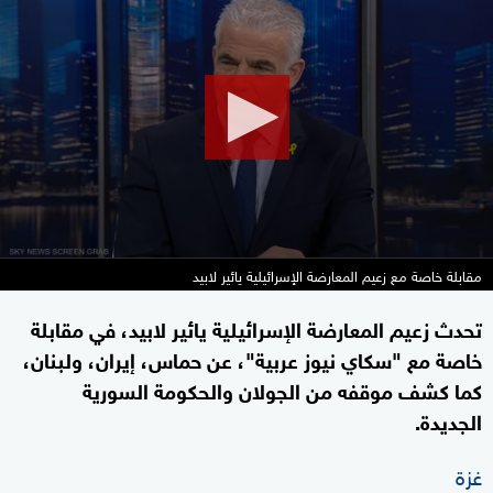
seconds
of
24
minutes,
39
seconds
مقابلة خاصة مع زعيم المعارضة الإسرائيلية يائير لابيد
تحدث زعيم المعارضة الإسرائيلية يائير لابيد، في مقابلة
خاصة مع "سكاي نيوز عربية"، عن حماس، إيران، ولبنان،
كما كشف موقفه من الجولان والحكومة السورية
الجديدة.
غزة