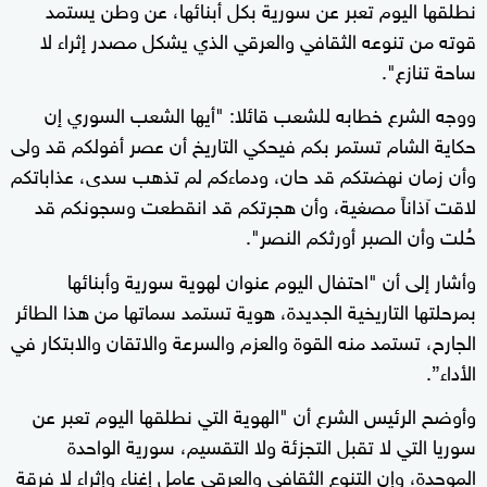
نطلقها اليوم تعبر عن سورية بكل أبنائها، عن وطن يستمد
قوته من تنوعه الثقافي والعرقي الذي يشكل مصدر إثراء لا
ساحة تنازع".
ووجه الشرع خطابه للشعب قائلا: "أيها الشعب السوري إن
حكاية الشام تستمر بكم فيحكي التاريخ أن عصر أفولكم قد ولى
وأن زمان نهضتكم قد حان، ودماءكم لم تذهب سدى، عذاباتكم
لاقت آذاناً مصغية، وأن هجرتكم قد انقطعت وسجونكم قد
حُلت وأن الصبر أورثكم النصر".
وأشار إلى أن "احتفال اليوم عنوان لهوية سورية وأبنائها
بمرحلتها التاريخية الجديدة، هوية تستمد سماتها من هذا الطائر
الجارح، تستمد منه القوة والعزم والسرعة والاتقان والابتكار في
الأداء”.
وأوضح الرئيس الشرع أن "الهوية التي نطلقها اليوم تعبر عن
سوريا التي لا تقبل التجزئة ولا التقسيم، سورية الواحدة
الموحدة، وإن التنوع الثقافي والعرقي عامل إغناء وإثراء لا فرقة