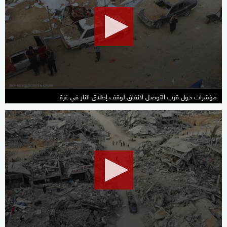
1
minute,
57
seconds
مؤشرات حول قرب التوصل لاتفاق لوقف إطلاق النار في غزة
0
seconds
of
2
minutes,
23
seconds