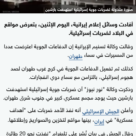
صورة متداولة لضربات جوية إسرائيلية استهدفت بارشين
أفادت وسائل إعلام إيرانية، اليوم الإثنين، بتعرض مواقع
في البلاد لضربات إسرائيلية.
وقالت وكالة تسنيم الإيرانية إن الدفاعات الجوية اعترضت عددا
من المسيرات في سماء
.
طهران
كذلك تم تفعيل الدفاعات الجوية في كرج غرب طهران لصد
هجوم إسرائيلي، بالتزامن مع سماع دوي انفجارات.
وذكرت وكالة "نور نيوز" أن ضربات جوية إسرائيلية استهدفت
بارشين حيث يوجد مجمع عسكري كبير في جنوب شرق طهران.
وأعلن
أنه نفذ الأحد ضربات على "أهداف
الجيش الإسرائيلي
عسكرية" في
، بينها مواقع لتخزين والصواريخ وإطلاقها.
إيران
وقال الجيش في بيان نُشر على تليغرام "نفذت نحو 20 طائرة