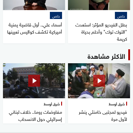
خاص
خاص
بطل الفيديو المؤثر: استعدت
أسماء علي.. أول قاضية يمنية
"التوك توك" وأحلم بحياة
أميركية تكشف كواليس تعيينها
كريمة
الأكثر مشاهدة
شرق أوسط
شرق أوسط
فيديو لمجتبى خامنئي ينشر
مفاوضات روما.. خلاف لبناني
لأول مرة
إسرائيلي حول الانسحاب