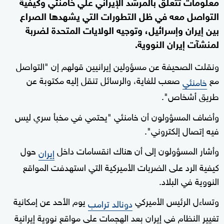
معلومات تتعلق بالمرشد الإيراني علي خامنئي وكيفية
التواصل معه في ظل التطورات التي يشهدها الصراع
بين إيران وإسرائيل، وتوجيه الولايات المتحدة لضربة
لمنشآت إيران النووية.
ونقلت الصحيفة عن مسؤولين إيرانيين قولهم إن "التواصل
مع
صعب للغاية، والرسائل تنقل إليه مكتوبة عن
خامنئي
طريق أشخاص".
وأضاف المسؤولون أن خامنئي "يحتمي في مخبأ سري ليس
فيه إتصال إلكتروني".
وأشار المسؤولون إلى أن هناك انقسامات داخل
حول
إيران
كيفية الرد على الضربات الأميركية التي استهدفت المواقع
النووية في البلاد.
وتساءل الرئيس الأميركي
يوم الأحد عن إمكانية
دونالد ترامب
تغيير النظام في إيران بعد الهجمات على مواقع نووية إيرانية