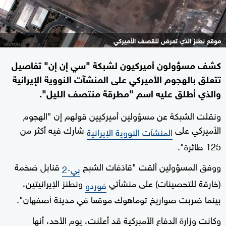
موقع نطنز الذي تعرض للقصف الأميركي
كشف مسؤولون أميركيون لشبكة "سي إن إن" تفاصيل
تتعلق بالهجوم الأميركي على المنشآت النووية الإيرانية
والذي أطلق عليه اسم "مطرقة منتصف الليل".
ونقلت الشبكة عن مسؤولين أميركيين قولهم إن "الهجوم
الأميركي على
شارك فيه أكثر من
المنشآت النووية الإيرانية
125 طائرة".
ووفق المسؤولين ألقت "قاذفات الشبح
قنابل ضخمة
بي-2
(خارقة للتحصينات) على منشأتي
ونطنز الإيرانيتين،
فوردو
بينما ضربت صواريخ توماهوك موقعا في مدينة أصفهان".
وكانت وزارة الدفاع الأمبركية قد أعلنت، يوم الأحد، أنها