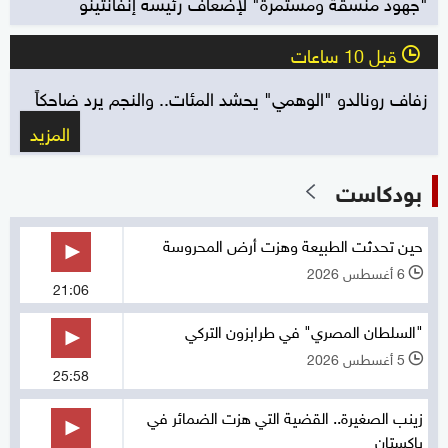
"جهود منسقة ومستمرة" لإضعاف رئيسه إنفانتينو
قبل 10 ساعات
l
زفاف رونالدو "الوهمي" يحشد المئات.. والنجم يرد ضاحكاً
المزيد
بودكاست
حين تحدثت الطبيعة وهزت أرض المحروسة
6 أغسطس 2026
l
21:06
"السلطان المصري" في طرابزون التركي
5 أغسطس 2026
l
25:58
زينب الصغيرة.. القضية التي هزت الضمائر في
باكستان