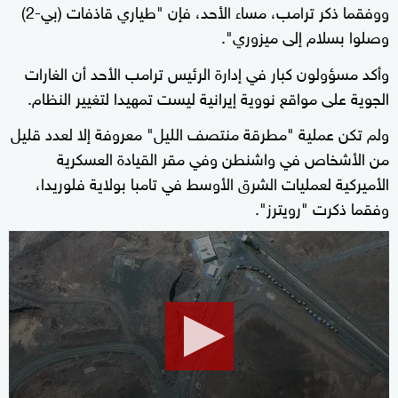
ووفقما ذكر ترامب، مساء الأحد، فإن "طياري قاذفات (بي-2)
وصلوا بسلام إلى ميزوري".
وأكد مسؤولون كبار في إدارة الرئيس ترامب الأحد أن الغارات
الجوية على مواقع نووية إيرانية ليست تمهيدا لتغيير النظام.
ولم تكن عملية "مطرقة منتصف الليل" معروفة إلا لعدد قليل
من الأشخاص في واشنطن وفي مقر القيادة العسكرية
الأميركية لعمليات الشرق الأوسط في تامبا بولاية فلوريدا،
وفقما ذكرت "رويترز".
0
seconds
of
1
minute,
39
seconds