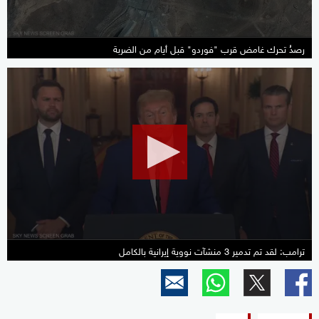
رصدُ تحرك غامض قرب "فوردو" قبل أيام من الضربة
0
seconds
of
30
seconds
ترامب: لقد تم تدمير 3 منشآت نووية إيرانية بالكامل