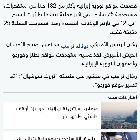
قصفت مواقع نووية إيرانية بأكثر من 182 طنا من المتفجرات،
مستخدمة 75 سلاحا، في أكبر عملية تنفذها طائرات الشبح
"بي-2" في تاريخ الولايات المتحدة، وقد استغرقت العملية 25
دقيقة فقط.
وكان الرئيس الأميركي
قد أعلن، صباح الأحد، أن
دونالد ترامب
الجيش الأميركي نفذ عملية استهدفت مواقع نطنز وفوردو
وأصفهان النووية الإيرانية.
وقال ترامب في منشور على منصته "تروث سوشيال": "تم
تدمير موقع فوردو".
أخبار ذات صلة
مصادر: إسرائيل تقبل إنهاء الحرب إذا أوقف
خامنئي إطلاق النار
إيران: قواتنا ستحدد طبيعة وتوقيت الرد على