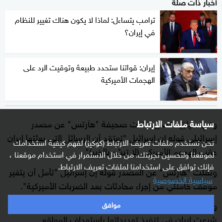
أخبار ذات صلة
ترامب يتساءل: لماذا لا يكون هناك تغيير للنظام
في إيران؟
إيران: قواتنا ستحدد طبيعة وتوقيت الرد على
الهجمات الأميركية
سياسة ملفات الارتباط
وفي سياق متصل، نقلت صحيفة "هآرتس" عن مصدر
إسرائيلي قوله إن إسرائيل "تعتقد أن الرسائل التي بعثتها إيران
نحن نستخدم ملفات تعريف الارتباط (كوكيز) لفهم كيفية استخدامك
عقب الهجوم الأميركي (لا تبشر بالخير)".
لموقعنا ولتحسين تجربتك. من خلال الاستمرار في استخدام موقعنا ،
فإنك توافق على استخدامنا لملفات تعريف الارتباط.
ونقلت "هآرتس" عن المصدر قوله إن إسرائيل "تأمل أن يتغير
سياسية الخصوصية
موقف خامنئي من إجراء محادثات بعد الضربات الأميركية".
ولم يستبعد المصدر "احتمال التصعيد في الأيام المقبلة إذا
موافق
شرعت إيران في تنفيذ تهديداتها باستهداف المواقع