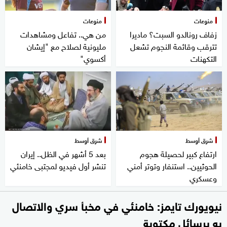
منوعات
منوعات
زفاف رونالدو السبت؟ ماديرا
من هي.. تفاعل ومشاهدات
تترقب وقائمة النجوم تشعل
مليونية لصلاح مع "إيشان
التكهنات
أكسوي"
شرق أوسط
شرق أوسط
ارتفاع كبير لحصيلة هجوم
بعد 5 أشهر في الظل.. إيران
الحوثيين.. استنفار وتوتر أمني
تنشر أول فيديو لمجتبى خامنئي
وعسكري
نيويورك تايمز: خامنئي في مخبأ سري والاتصال
به برسائل مكتوبة