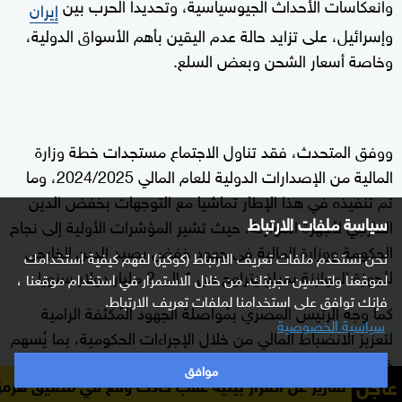
وانعكاسات الأحداث الجيوسياسية، وتحديدا الحرب بين
إيران
وإسرائيل، على تزايد حالة عدم اليقين بأهم الأسواق الدولية،
وخاصة أسعار الشحن وبعض السلع.
ووفق المتحدث، فقد تناول الاجتماع مستجدات خطة وزارة
المالية من الإصدارات الدولية للعام المالي 2024/2025، وما
تم تنفيذه في هذا الإطار تماشيا مع التوجهات بخفض الدين
سياسة ملفات الارتباط
الخارجي لأجهزة الموازنة، حيث تشير المؤشرات الأولية إلى نجاح
الحكومة ووزارة المالية في جهود خفض رصيد الدين الخارجي
نحن نستخدم ملفات تعريف الارتباط (كوكيز) لفهم كيفية استخدامك
لأجهزة الموازنة بمبلغ يتراوح من 1 الى 2 مليار دولار سنويا.
لموقعنا ولتحسين تجربتك. من خلال الاستمرار في استخدام موقعنا ،
فإنك توافق على استخدامنا لملفات تعريف الارتباط.
كما وجه الرئيس المصري بمُواصلة الجهود المُكثفة الرامية
سياسية الخصوصية
لتعزيز الانضباط المالي من خلال الإجراءات الحكومية، بما يُسهم
في تطوير أداء الاقتصاد المصري ويدعم جهود التنمية الوطنية،
موافق
عاجل
ير عن أضرار بيئية عقب حادث وقع في مضيق هرمز
هيئة بحرية ب
مع استمرار تعزيز المُخصصات المُوجهة لصالح الحماية