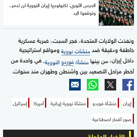
الحرس الثوري: تكنولوجيا إيران النووية لن تدمر..
وتوقعوا الرد
ونفذت الولايات المتحدة، فجر السبت، ضربة عسكرية
خاطفة ودقيقة ضد
ومواقع استراتيجية
منشآت نووية
داخل
إيران،
في واحدة من
من بينها
،
فوردو
منشأة
النووية
أخطر مراحل التصعيد بين واشنطن وطهران منذ سنوات.
إيران
منشأة فوردو
منشأة نووية إيرانية
أميركا
إسرائيل
صور أقمار اصطناعية
الأخبار العاجلة