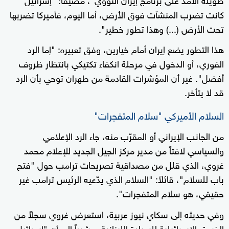
كانت تضرب المنشآت فوق الأرض، أما اليوم، فأميركا تضربها
تحت الأرض (...) وهذا تطور خطير".
هذا التطور يضع إيران أمام خيارين، وفق تعبيره: "إما الرد
الفوري، أو الدخول في مرحلة انكفاء تكتيكي بانتظار ظروف
أفضل". غير أن المؤشرات القادمة من طهران توحي بأن الرد
قد لا يتأخر.
السلام الأميركي "سلام المتفجرات"
من الجانب الإيراني أو المقرّب منه، جاء الرد الإعلامي
والسياسي لافتاً من مدير مركز الجيل الجديد للإعلام محمد
غروي، الذي قلل من مصداقية تصريحات ترامب حول "فتح
باب للسلام"، قائلاً: "السلام الذي يدّعيه الرئيس ترامب غير
حقيقي، هو سلام المتفجرات".
وفي حديثه إلى سكاي نيوز عربية، استعرض غروي سجلاً من
الخروق الإسرائيلية للسيادة اللبنانية، مشيراً إلى أن "إسرائيل