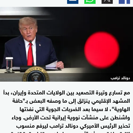
دونالد ترامب
مع تسارع وتيرة التصعيد بين الولايات المتحدة وإيران، بدأ
المشهد الإقليمي ينزلق إلى ما وصفه البعض بـ"حافة
الهاوية"، لا سيما بعد الضربات الجوية التي نفذتها
واشنطن على منشآت نووية إيرانية تحت الأرض. وجاء
تحذير الرئيس الأميركي دونالد ترامب ليرفع منسوب