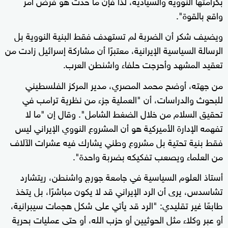
بكرامتها النووية والسيادية، لذا فإن ما حدث هو فرض أمر
واقع بالقوة".
ويضيف شكر أن الضربة لم تستهدف فقط البنية النووية بل
الرسالة السياسية الإيرانية، معتبرًا أن مشاركة إسرائيل زادت من
تعقيد المشهد وأحرجت حلفاء واشنطن العرب.
من جهته، أوضح محمد المصري، مدير المركز الفلسطيني
للبحوث والدراسات، أن "العملية جزء من نظرية ترامب في
تحقيق السلام من خلال الضغط الشامل". وقال إن "ما لا
تفهمه الإدارة الأميركية هو أن المشروع النووي الإيراني ليس
فقط بنية تحتية بل مشروع وطني يشارك فيه عشرات الآلاف
من العلماء ويصعب تفكيكه بضربة واحدة".
أستاذ العلوم السياسية في جامعة جورج واشنطن، ريتشارد
تشاسدس، يرى أن الرد الإيراني قد لا يكون مباشرًا، بل يتخذ
طابعًا غير تقليدي: "الرد قد يأتي على شكل هجمات سيبرانية،
أو عبر وكلاء مثل الحوثيين أو حزب الله، أو حتى عمليات بحرية