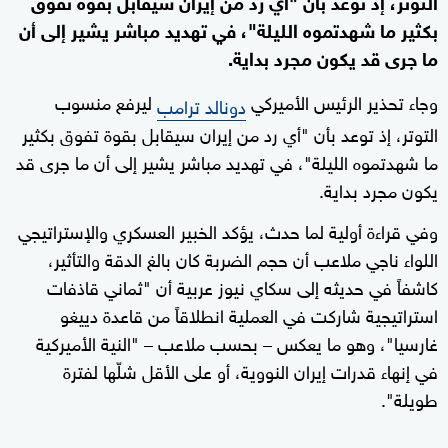
التوتر، إذ توعد بأن "أي رد من إيران سيقابل بقوة تفوق
بكثير ما شهدتموه الليلة"، في تهديد مباشر يشير إلى أن
ما جرى قد يكون مجرد بداية.
وجاء تحذير الرئيس الأميركي
ليرفع منسوب
دونالد ترامب
التوتر، إذ توعد بأن "أي رد من إيران سيقابل بقوة تفوق بكثير
ما شهدتموه الليلة"، في تهديد مباشر يشير إلى أن ما جرى قد
يكون مجرد بداية.
وفي قراءة أولية لما حدث، يؤكد الخبير العسكري والإستراتيجي
اللواء ناجي ملاعب أن حجم الضربة كان بالغ الدقة والتأثير،
كاشفاً في حديثه إلى سكاي نيوز عربية أن "ثماني قاذفات
استراتيجية شاركت في العملية انطلاقاً من قاعدة دييغو
غارسيا"، وهو ما يعكس – بحسب ملاعب – "النية الأميركية
في إنهاء قدرات إيران النووية، أو على الأقل شلّها لفترة
طويلة".