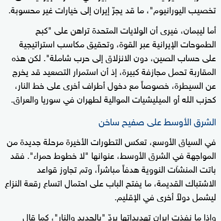
تخصيب اليورانيوم"، ما قد يجرّ إيران إلى خيارات غير محسوبة.
أما ليبمان، فيرى أن الولايات المتحدة تراهن على "كبح
الطموحات الإيرانية عبر القوة، وتحقيق مكاسب استراتيجية
على حساب الصين، دون الانزلاق إلى حرب شاملة". لكن هذه
المقاربة تحمل مجازفة كبيرة، إذ أن استمرار التصعيد قد يخرج
عن السيطرة، خصوصاً مع دخول أطراف أخرى على خط النار،
كحزب الله أو الميليشيات الموالية لطهران في سوريا والعراق.
الشرق الأوسط على صفيح ساخن
في السياق الأوسع، تعكس التطورات الأخيرة مرحلة جديدة من
المواجهة في الشرق الأوسط، عنوانها "لا خطوط حمراء". فقد
باتت المنشآت النووية هدفاً مباشراً، وتم تجاوز قواعد
الاشتباك القديمة، ما يفتح الباب على احتمال اتساع رقعة النزاع
ليشمل دولاً أخرى في الإقليم.
وإذا ما نفذت إيران تهديداتها بردّ "بالحديد والنار"، كما قال