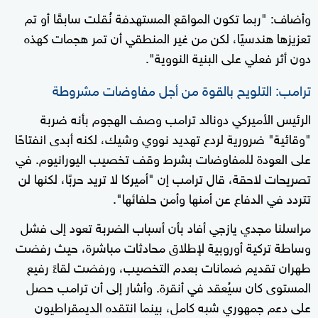
وأضاف: "ربما تكون المواقع المستهدفة نُقلت سابقًا أو تم
تعزيزها هندسيًا، لكن من غير المنطقي أن تمر هجمات كهذه
دون أثر فعلي على البنية النووية".
ترامب: التلويح بالقوة من أجل مفاوضات مشروطة
الرئيس الأميركي دونالد ترامب وصف الهجوم بأنه ضربة
"وقائية" ضرورية لردع تهديد نووي وشيك، لكنه أبدى انفتاحًا
على العودة للمفاوضات بشرط وقف تخصيب اليورانيوم. في
تصريحات لاحقة، قال ترامب إن "أميركا لا تريد حربًا، لكنها لن
تتردد في الدفاع عن أمنها وأمن حلفائها".
مراسلنا مجدي يازجي أفاد بأن أسباب الضربة تعود إلى فشل
وساطة تركية أوروبية لإطلاق محادثات مباشرة، حيث رفضت
طهران تقديم ضمانات بعدم التخصيب، ورفضت لقاءً رفيع
المستوى كان سيُعقد في أنقرة. وأشار إلى أن ترامب حصل
على دعم جمهوري شبه كامل، بينما انتقده الديمقراطيون