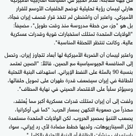
هارلي ليبمان رؤية تحليلية توضح الخلفيات الأوسع للقرار
الأميركي. واعتبر أن واشنطن لم تتخذ قرار قصف إيران فجأة،
بل هو "جزء من خطة مدروسة منذ وقت طويل"، مضيفاً:
"الولايات المتحدة تمتلك استخبارات قوية وقدرات عسكرية
عالية، وكانت تنتظر اللحظة المناسبة".
واعتبر ليبمان أن الضربة الأميركية لها أبعاد تتجاوز إيران، وتصل
إلى المنافسة الجيوسياسية مع الصين، قائلاً: "الصين تعتمد
بنسبة 90 بالمئة على النفط الإيراني. استهداف البنية التحتية
للطاقة في إيران سيضعف قدرة طهران على تمويل حلفائها،
وسيؤثر سلباً على الاقتصاد الصيني في نهاية المطاف".
ولفت إلى أن إيران تمتلك قدرات عسكرية أكبر مما يُعتقد،
محذراً من صعوبة التكهن بمسار الحرب: "كما في أوكرانيا،
يصعب التنبؤ بمصير الحروب. لكن الولايات المتحدة مستعدة
لكل السيناريوهات، ولديها خطط مضادة لأي رد إيراني، سواء
باستهداف منشآت الطاقة أو البنية التحتية بالكامل".