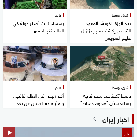
شرق أوسط
عالم
بعد الهزة القوية.. المعهد
رسميا.. ثالث أصغر دولة في
القومي يكشف سبب زلزال
العالم تغير اسمها
خليج السويس
شرق أوسط
عالم
وسط تكهنات.. مصر توجه
أكبر رئيس في العالم غائب..
رسالة بشأن "هجوم دمياط"
ويغيّر قادة الجيش عن بعد
أخبار إيران
عالم