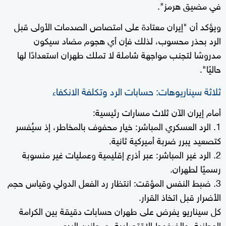
في مضيق هرمز".
ويؤكد أن "إيران معتادة على امتصاص الصدمات الأولى قبل
الرد بحذر محسوب، لذلك فإن أي هجوم مضاد سيكون
مدروسًا لتجنب مواجهة شاملة لا تملك طهران استعدادًا لها
حاليًا".
ثلاثة سيناريوهات: حسابات الرد وتكلفة الانكفاء
أمام إيران الآن ثلاث مسارات رئيسية:
1. الرد العسكري المباشر: خيار محفوف بالمخاطر، إذ سيُفسر
كتصعيد يبرر ضربة أميركية ثانية.
2. الرد غير المباشر: عبر أذرع إقليمية وعمليات غير منسوبة
رسميًا لطهران.
3. ضبط النفس المؤقت: انتظار رد الفعل الدولي وقياس حجم
الأضرار قبل اتخاذ القرار.
كل سيناريو يفرض على طهران حسابات دقيقة بين الكرامة
الوطنية، والضغوط الاقتصادية، وموازين الردع.