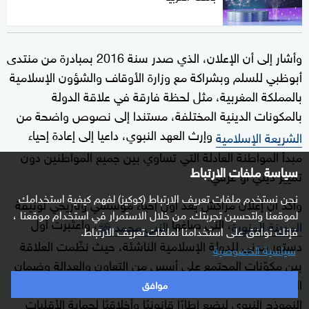
وأشار إلى أن الإعلان، الذي صدر سنة 2016 بمبادرة من منتدى
أبوظبي للسلم وبشراكة مع وزارة الأوقاف والشؤون الإسلامية
بالمملكة المغربية، مثل لحظة فارقة في علاقة الدولة
بالمكونات الدينية المختلفة، مستندا إلى نصوص واضحة من
وإرث العهد النبوي، داعيا إلى إعادة إحياء
الشريعة الإسلامية
مبدأ المواطنة العادلة التي تساوي بين جميع المواطنين دون
سياسة ملفات الارتباط
تمييز ديني أو عرقي.
نحن نستخدم ملفات تعريف الارتباط (كوكيز) لفهم كيفية استخدامك
وأكد أن إعلان مراكش يُعد أول إحياء مؤسسي وتاريخي لوثيقة
لموقعنا ولتحسين تجربتك. من خلال الاستمرار في استخدام موقعنا ،
، التي صاغها
، واعتُبرت أول
المدينة المنورة
النبي محمد ﷺ
فإنك توافق على استخدامنا لملفات تعريف الارتباط.
دستور مدني للدولة الإسلامية الناشئة، حيث نظّمت العلاقة
سياسية الخصوصية
بين مكوّنات المجتمع على أسس من التعاون والعدالة وضمان
الحقوق والسلم الأهلي. وقد استلهم إعلان مراكش هذا
موافق
النموذج النبوي ليضع إطارًا قانونيًا وأخلاقيًا لحماية الأقليات