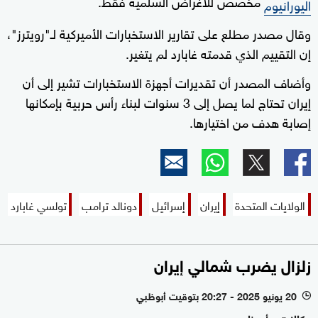
مخصص للأغراض السلمية فقط.
اليورانيوم
وقال مصدر مطلع على تقارير الاستخبارات الأميركية لـ"رويترز"،
إن التقييم الذي قدمته غابارد لم يتغير.
وأضاف المصدر أن تقديرات أجهزة الاستخبارات تشير إلى أن
إيران تحتاج لما يصل إلى 3 سنوات لبناء رأس حربية بإمكانها
إصابة هدف من اختيارها.
الولايات المتحدة
إيران
إسرائيل
دونالد ترامب
تولسي غابارد
زلزال يضرب شمالي إيران
20 يونيو 2025 - 20:27 بتوقيت أبوظبي
l
وكالات - أبوظبي