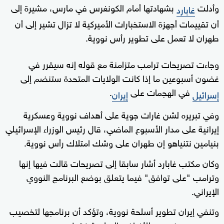
وأدلت
بشهادتها أمام الكونغرس في مارس، مشيرة إلى
غابارد
أن تقييمات أجهزة الاستخبارات الأميركية لا تزال تشير إلى أن
طهران لا تعمل على تطوير رأس نووية.
وجاءت تصريحات ترامب متزامنة مع قوله إنه سيقرر في
غضون أسبوعين ما إذا كانت الولايات المتحدة ستنضم إلى
في الهجمات على
.
إسرائيل
إيران
وفي تبريره لشن غارات جوية على أهداف نووية وعسكرية
إيرانية على مدار الأسبوع الماضي، قال رئيس الوزراء الإسرائيلي
بنيامين نتنياهو إن طهران على وشك امتلاك رأس نووية.
وكان مكتب غابارد أشار سابقا إلى تصريحات قالت فيها إنها
وترامب "على توافق" فيما يتعلق بوضع البرنامج النووي
الإيراني.
وتنفي إيران تطوير أسلحة نووية، وتؤكد أن برنامجها لتخصيب