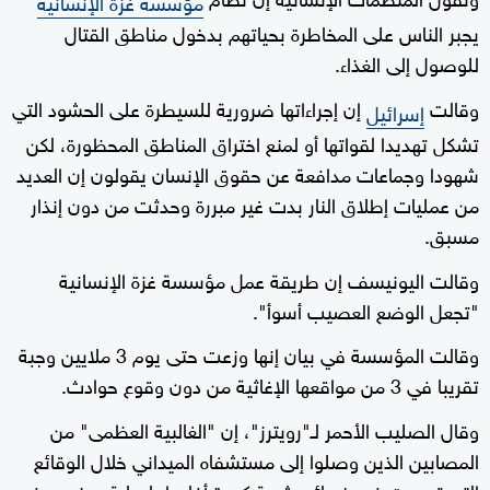
مؤسسة غزة الإنسانية
يجبر الناس على المخاطرة بحياتهم بدخول مناطق القتال
للوصول إلى الغذاء.
وقالت
إن إجراءاتها ضرورية للسيطرة على الحشود التي
إسرائيل
تشكل تهديدا لقواتها أو لمنع اختراق المناطق المحظورة، لكن
شهودا وجماعات مدافعة عن حقوق الإنسان يقولون إن العديد
من عمليات إطلاق النار بدت غير مبررة وحدثت من دون إنذار
مسبق.
وقالت اليونيسف إن طريقة عمل مؤسسة غزة الإنسانية
"تجعل الوضع العصيب أسوأ".
وقالت المؤسسة في بيان إنها وزعت حتى يوم 3 ملايين وجبة
تقريبا في 3 من مواقعها الإغاثية من دون وقوع حوادث.
وقال الصليب الأحمر لـ"رويترز"، إن "الغالبية العظمى" من
المصابين الذين وصلوا إلى مستشفاه الميداني خلال الوقائع
التي تسببت في خسائر بشرية كبيرة أفادوا بإصابة بعضهم في