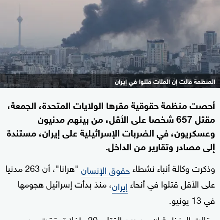
المنظمة قالت إن المئات قتلوا في إيران
أحصت منظمة حقوقية مقرها الولايات المتحدة، الجمعة،
مقتل 657 شخصا على الأقل، من بينهم مدنيون
وعسكريون، في الضربات الإسرائيلية على إيران، مستندة
إلى مصادر وتقارير من الداخل.
وذكرت وكالة أنباء نشطاء
"هرانا"، أن 263 مدنيا
حقوق الإنسان
على الأقل قتلوا في أنحاء
، منذ بدأت إسرائيل هجومها
إيران
في 13 يونيو.
وقالت المنظمة إن من بين القتلى 20 طفلا تحققت من