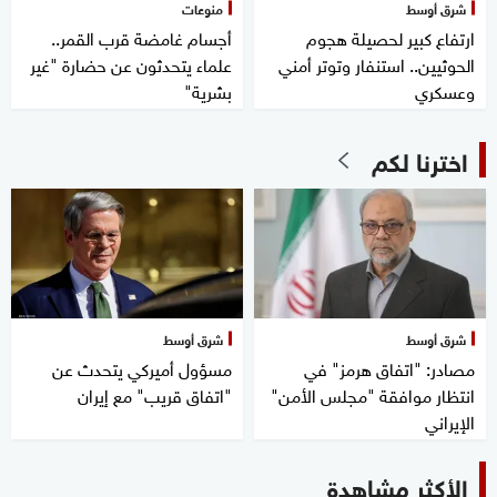
شرق أوسط
منوعات
ارتفاع كبير لحصيلة هجوم
أجسام غامضة قرب القمر..
الحوثيين.. استنفار وتوتر أمني
علماء يتحدثون عن حضارة "غير
وعسكري
بشرية"
اخترنا لكم
شرق أوسط
شرق أوسط
مصادر: "اتفاق هرمز" في
مسؤول أميركي يتحدث عن
انتظار موافقة "مجلس الأمن"
"اتفاق قريب" مع إيران
الإيراني
الأكثر مشاهدة