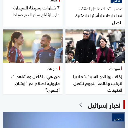
7 خطوات بسيطة للسيطرة
مصر.. تحرك عاجل لوقف
على ارتفاع سكر الدم صباحا
فعالية طبيبة أسترالية مثيرة
للجدل
منوعات
منوعات
زفاف رونالدو السبت؟ ماديرا
من هي.. تفاعل ومشاهدات
تترقب وقائمة النجوم تشعل
مليونية لصلاح مع "إيشان
التكهنات
أكسوي"
أخبار إسرائيل
خاص