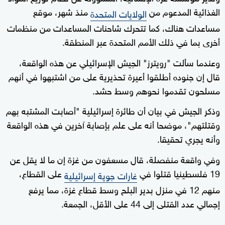
الغذائية المدعوم من
منذ شهر، موقع
الولايات المتحدة
مساعدات هناك، كما تتحرك شاحنات المساعدات من منظمات
أخرى بما في ذلك الأمم المتحدة عبر المنطقة.
وعندما سألت "رويترز" الجيش الإسرائيلي عن هذه الواقعة،
قال إن جنوده أطلقوا أعيرة تحذيرية على من اشتبهوا في أنهم
مسلحون تقدموا نحوهم وسط حشد.
وذكر الجيش في بيان أن طائرة إسرائيلية "أصابت المشتبه بهم
وقتلتهم"، موضحا أنه على علم بإصابة آخرين في هذه الواقعة
وأنه يجري تحقيقا.
وفي واقعة منفصلة، قال مسعفون من غزة إن ما لا يقل عن
19 فلسطينيا قتلوا في
على القطاع،
غارات جوية إسرائيلية
منهم 12 في منزل بدير البلح وسط قطاع غزة، مما يرفع
إجمالي عدد القتلى إلى 44 على الأقل، الجمعة.