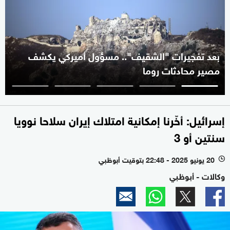
بعد تفجيرات "الشقيف".. مسؤول أميركي يكشف
مصير محادثات روما
إسرائيل: أخّرنا إمكانية امتلاك إيران سلاحا نوويا
سنتين أو 3
20 يونيو 2025 - 22:48 بتوقيت أبوظبي
l
وكالات - أبوظبي