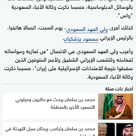
بالوسائل الدبلوماسية، حسبما ذكرت وكالة الأنباء السعودية
"واس".
كذلك أجرى
، يوم السبت، اتصالا هاتفيا،
ولي العهد السعودي
بالرئيس الإيراني
.
مسعود بزشكيان
وأعرب ولي العهد السعودي في الاتصال "عن تعازيه ومواساته
لفخامته وللشعب الإيراني الشقيق ولأسر المتوفين الذين
سقطوا نتيجة للاعتداءات الإسرائيلية على إيران"، حسبما ذكرت
وكالة الأنباء السعودية.
أخبار ذات صلة
محمد بن سلمان يبحث مع ماكرون وميلوني
التصعيد الأخير بالمنطقة
محمد بن سلمان وترامب يبحثان سبل التهدئة في
المنطقة