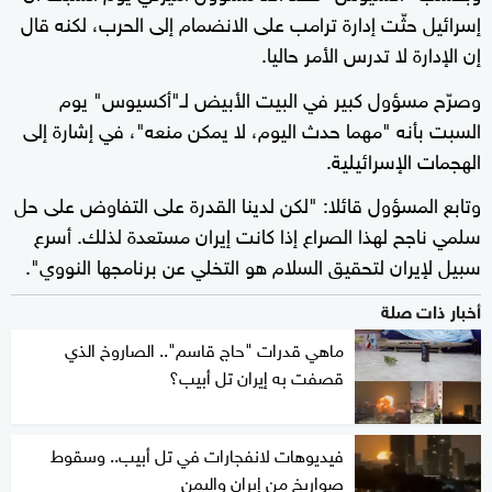
إسرائيل حثّت إدارة ترامب على الانضمام إلى الحرب، لكنه قال
إن الإدارة لا تدرس الأمر حاليا.
وصرّح مسؤول كبير في البيت الأبيض لـ"أكسيوس" يوم
السبت بأنه "مهما حدث اليوم، لا يمكن منعه"، في إشارة إلى
الهجمات الإسرائيلية.
وتابع المسؤول قائلا: "لكن لدينا القدرة على التفاوض على حل
سلمي ناجح لهذا الصراع إذا كانت إيران مستعدة لذلك. أسرع
سبيل لإيران لتحقيق السلام هو التخلي عن برنامجها النووي".
أخبار ذات صلة
ماهي قدرات "حاج قاسم".. الصاروخ الذي
قصفت به إيران تل أبيب؟
فيديوهات لانفجارات في تل أبيب.. وسقوط
صواريخ من إيران واليمن