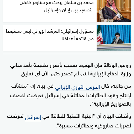
محمد بن سلمان يبحث مع ستارمر خفض
التصعيد بين إيران وإسرائيل
مسؤول إسرائيلي: المرشد الإيراني ليس مستبعدا
من قائمة أهدافنا
ووفق الوكالة فإن الهجوم تسبب بأضرار طفيفة بأحد مباني
وزارة الدفاع الإيرانية التي لم تصدر حتى الآن أي تعليق.
من جانبه، قال
في بيان إن "منشآت
الحرس الثوري الإيراني
لإنتاج وقود الطائرات المقاتلة في إسرائيل تعرضت لقصف
بالصواريخ الإيرانية".
وأضاف البيان أن "البنية التحتية للطاقة في
تعرضت
إسرائيل
لضربات صاروخية وبطائرات مسيرة".