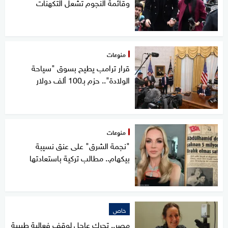
وقائمة النجوم تشعل التكهنات
منوعات
قرار ترامب يطيح بسوق "سياحة
الولادة".. حزم بـ100 ألف دولار
منوعات
"نجمة الشرق" على عنق نسيبة
بيكهام.. مطالب تركية باستعادتها
خاص
مصر.. تحرك عاجل لوقف فعالية طبيبة