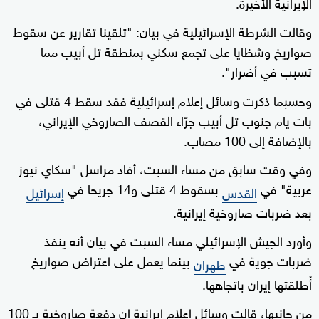
الإيرانية الأخيرة.
وقالت الشرطة الإسرائيلية في بيان: "تلقينا تقارير عن سقوط
صواريخ وشظايا على تجمع سكني بمنطقة تل أبيب مما
تسبب في أضرار".
وحسبما ذكرت وسائل إعلام إسرائيلية فقد سقط 4 قتلى في
بات يام جنوب تل أبيب جرّاء القصف الصاروخي الإيراني،
بالإضافة إلى 100 مصاب.
وفي وقت سابق من مساء السبت، أفاد مراسل "سكاي نيوز
عربية" في
بسقوط 4 قتلى و14 جريحا في
القدس
إسرائيل
بعد ضربات صاروخية إيرانية.
وأورد الجيش الإسرائيلي مساء السبت في بيان أنه ينفذ
ضربات جوية في
بينما يعمل على اعتراض صواريخ
طهران
أُطلقتها إيران باتجاهها.
من جانبها، قالت وسائل إعلام إيرانية إن دفعة صاروخية بـ 100