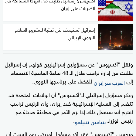
الضربات على إيران
إسرائيل تستهدف بنى تحتية لمشروع السلاح
النووي الإيراني
ونقل "أكسيوس" عن مسؤولين إسرائيليين قولهم إن إسرائيل
طلبت من إدارة ترامب خلال الـ 48 ساعة الماضية الانضمام
إلى
للقضاء على برنامجها النووي.
الحرب مع إيران
وذكر مسؤول إسرائيلي لـ"أكسيوس" أن الولايات المتحدة قد
تنضم إلى العملية الإسرائيلية ضد إيران، وأن الرئيس ترامب
اقترح أنه سيفعل ذلك إذا لزم الأمر في محادثة حديثة مع
رئيس الوزراء
.
بنيامين نتنياهو
وبحسب "أكسيوس" فقد أكد مسؤول أميركي يوم السبت أن