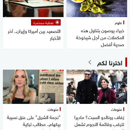
علوم
تغطية مستمرة
خبراء يوصون بتناول هذه
التصعيد بين أميركا وإيران.. آخر
المكملات من أجل شيخوخة
الأخبار
صحية أفضل
اخترنا لكم
منوعات
منوعات
زفاف رونالدو السبت؟ ماديرا
"نجمة الشرق" على عنق نسيبة
تترقب وقائمة النجوم تشعل
بيكهام.. مطالب تركية