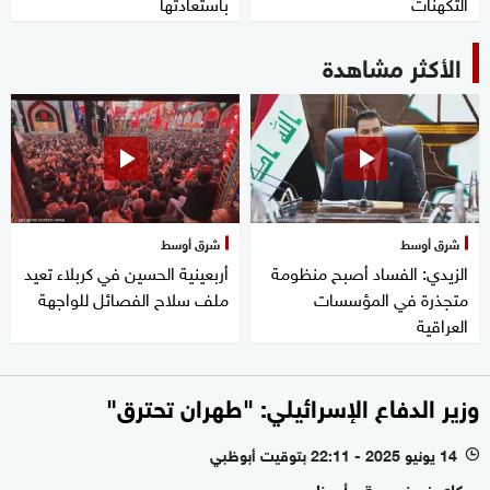
التكهنات
باستعادتها
الأكثر مشاهدة
شرق أوسط
شرق أوسط
الزيدي: الفساد أصبح منظومة
أربعينية الحسين في كربلاء تعيد
متجذرة في المؤسسات
ملف سلاح الفصائل للواجهة
العراقية
وزير الدفاع الإسرائيلي: "طهران تحترق"
14 يونيو 2025 - 22:11 بتوقيت أبوظبي
l
سكاي نيوز عربية - أبوظبي