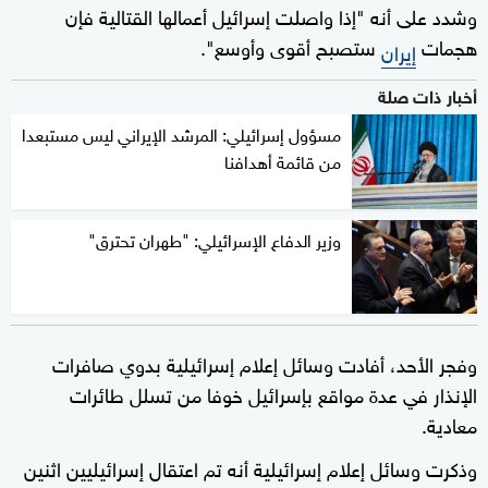
وشدد على أنه "إذا واصلت إسرائيل أعمالها القتالية فإن
هجمات
ستصبح أقوى وأوسع".
إيران
أخبار ذات صلة
مسؤول إسرائيلي: المرشد الإيراني ليس مستبعدا
من قائمة أهدافنا
وزير الدفاع الإسرائيلي: "طهران تحترق"
وفجر الأحد، أفادت وسائل إعلام إسرائيلية بدوي صافرات
الإنذار في عدة مواقع بإسرائيل خوفا من تسلل طائرات
معادية.
وذكرت وسائل إعلام إسرائيلية أنه تم اعتقال إسرائيليين اثنين