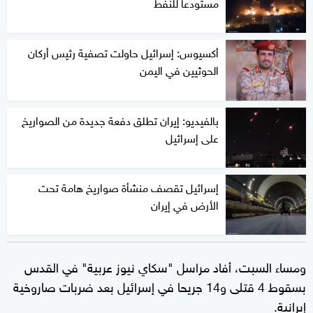
مستودعا للنفط
أكسيوس: إسرائيل حاولت تصفية رئيس أركان
الحوثيين في اليمن
بالفيديو: إيران تطلق دفعة جديدة من الصواريخ
على إسرائيل
إسرائيل تقصف منشأة صواريخ هامة تحت
الأرض في إيران
ومساء السبت، أفاد مراسل "سكاي نيوز عربية" في القدس
بسقوط 4 قتلى و14 جريحا في إسرائيل بعد ضربات صاروخية
إيرانية.