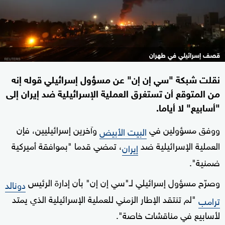
قصف إسرائيلي في طهران
نقلت شبكة "سي إن إن" عن مسؤول إسرائيلي قوله إنه
من المتوقع أن تستغرق العملية الإسرائيلية ضد إيران إلى
"أسابيع" لا أياما.
ووفق مسؤولين في
وآخرين إسرائيليين، فإن
البيت الأبيض
العملية الإسرائيلية ضد
، تمضي قدما "بموافقة أميركية
إيران
ضمنية".
وصرّح مسؤول إسرائيلي لـ"سي إن إن" بأن إدارة الرئيس
دونالد
"لم تنتقد الإطار الزمني للعملية الإسرائيلية الذي يمتد
ترامب
لأسابيع في مناقشات خاصة".