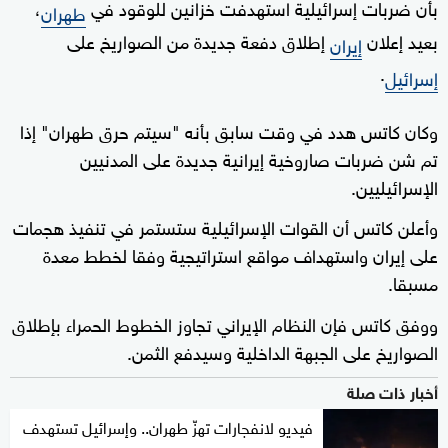
بأن ضربات إسرائيلية استهدفت خزانين للوقود في
،
طهران
بعيد إعلان
إطلاق دفعة جديدة من الصواريخ على
إيران
.
إسرائيل
وكان كاتس هدد في وقت سابق بأنه "سيتم حرق طهران" إذا
تم شن ضربات صاروخية إيرانية جديدة على المدنيين
الإسرائيليين.
وأعلن كاتس أن القوات الإسرائيلية ستستمر في تنفيذ هجمات
على إيران واستهداف مواقع استراتيجية وفقا لخطط معدة
مسبقا.
ووفق كاتس فإن النظام الإيراني تجاوز الخطوط الحمراء بإطلاق
الصواريخ على الجبهة الداخلية وسيدفع الثمن.
أخبار ذات صلة
فيديو لانفجارات تهزّ طهران.. وإسرائيل تستهدف