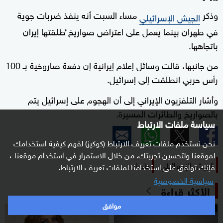
وذكر
مساء السبت أنه ينفذ ضربات جوية
الجيش الإسرائيلي
في طهران بينما يعمل على اعتراض صواريخ ُطلقتها إيران
باتجاهها.
من جانبها، قالت وسائل إعلام إيرانية إن دفعة صاروخية بـ 100
رأس حربي انطلقت إلى إسرائيل.
وأشار التلفزيون الإيراني إلى أن الهجوم على إسرائيل يتم
بالصواريخ والطائرات المسيرة.
سياسة ملفات الارتباط
نحن نستخدم ملفات تعريف الارتباط (كوكيز) لفهم كيفية استخدامك
لموقعنا ولتحسين تجربتك. من خلال الاستمرار في استخدام موقعنا ،
الجيش الإسرائيلي
طهران
فإنك توافق على استخدامنا لملفات تعريف الارتباط.
سياسية الخصوصية
الأكثر قراءة
موافق