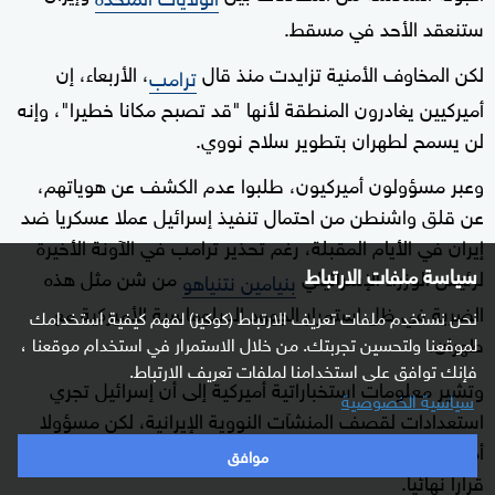
ستنعقد الأحد في مسقط.
لكن المخاوف الأمنية تزايدت منذ قال
، الأربعاء، إن
ترامب
أميركيين يغادرون المنطقة لأنها "قد تصبح مكانا خطيرا"، وإنه
لن يسمح لطهران بتطوير سلاح نووي.
وعبر مسؤولون أميركيون، طلبوا عدم الكشف عن هوياتهم،
عن قلق واشنطن من احتمال تنفيذ إسرائيل عملا عسكريا ضد
إيران في الأيام المقبلة، رغم تحذير ترامب في الآونة الأخيرة
سياسة ملفات الارتباط
لرئيس الوزراء الإسرائيلي
من شن مثل هذه
بنيامين نتنياهو
الضربة في ظل استمرار الجهود الدبلوماسية الأميركية مع
نحن نستخدم ملفات تعريف الارتباط (كوكيز) لفهم كيفية استخدامك
طهران.
لموقعنا ولتحسين تجربتك. من خلال الاستمرار في استخدام موقعنا ،
فإنك توافق على استخدامنا لملفات تعريف الارتباط.
وتشير معلومات استخباراتية أميركية إلى أن إسرائيل تجري
سياسية الخصوصية
استعدادات لقصف المنشآت النووية الإيرانية، لكن مسؤولا
أميركيا قال إنه لا توجد أي مؤشرات على أن إسرائيل اتخذت
موافق
قرارا نهائيا.