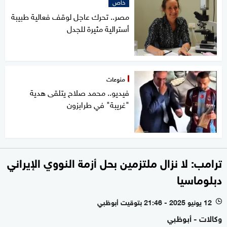
خاص
مصر.. تحرك عاجل لوقف فعالية طبيبة
أسترالية مثيرة للجدل
منوعات
فيديو.. محمد صلاح يتلقى هدية
"غريبة" في طرابزون
ترامب: لا نزال ملتزمين بحل أزمة النووي الإيراني
دبلوماسيا
12 يونيو 2025 - 21:46 بتوقيت أبوظبي
l
وكالات - أبوظبي