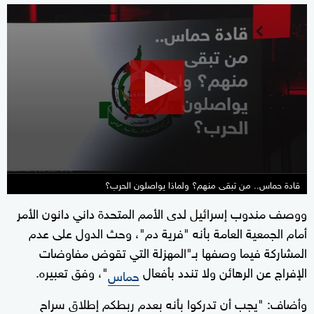
0
seconds
of
13
minutes,
32
seconds
قادة حماس.. من تبقى منهم؟ ولماذا يواصلون الحرب؟
ووصف مندوب إسرائيل لدى الأمم المتحدة داني دانون الأمر
أمام الجمعية العامة بأنه "فرية دم"، وحث الدول على عدم
المشاركة فيما وصفها بـ"المهزلة التي تقوض مفاوضات
الإفراج عن الرهائن ولا تندد بأفعال
"، وفق تعبيره.
حماس
وأضاف: "يجب أن تدركوا بأنه بعدم ربطكم إطلاق سراح