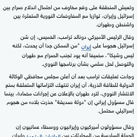
وتعيش المنطقة على وقع مخاوف من احتمال اندلاع صراع بين
إسرائيل وإيران، توازيا مع المفاوضات النووية المتعثرة بين
واشنطن وطهران.
وقال الرئيس الأميركي دونالد ترامب، الخميس، إن شن
إسرائيل هجوما على
"من الممكن جدا أن يحدث، لكنه
إيران
ليس وشيكا"، مضيفا أنه يود تجنب الصراع مع طهران
والتوصل لحل سلمي بشأن برنامجها النووي.
وجاءت تعليقات ترامب بعد أن أعلن مجلس محافظي الوكالة
الدولية للطاقة الذرية، أن إيران تنتهك التزاماتها المتعلقة بمنع
الانتشار النووي، لترد طهران بالإعلان عن إجراءات مضادة، بينما
قال مسؤول إيراني إن "دولة صديقة" حذرت بلاده من هجوم
إسرائيلي محتمل.
وقال مسؤولون أميركيون وإيرانيون ووسطاء عمانيون إن
الجولة السادسة من المحادثات بين
وإيران
الولايات المتحدة