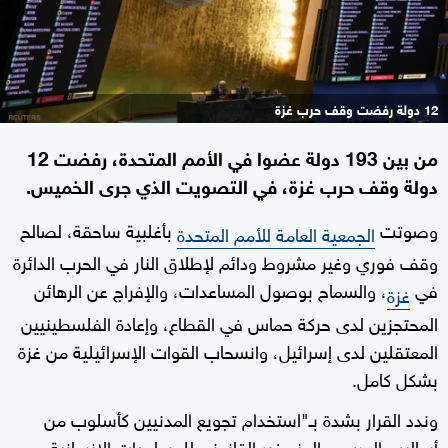
12 دولة رفضت وقف حرب غزة
من بين 193 دولة عضوا في الأمم المتحدة، رفضت 12
دولة وقف حرب غزة، في التصويت الذي جرى الخميس.
وصوتت
بأغلبية ساحقة، لصالح
الجمعية العامة للأمم المتحدة
وقف فوري وغير مشروط ودائم لإطلاق النار في الحرب الدائرة
في
، والسماح بوصول المساعدات، والإفراج عن الرهائن
غزة
المحتجزين لدى حركة حماس في القطاع، وإعادة الفلسطينيين
المعتقلين لدى إسرائيل، وانسحاب القوات الإسرائيلية من غزة
بشكل كامل.
وندد القرار بشدة بـ"استخدام تجويع المدنيين كأسلوب من
أساليب الحرب، والمنع غير القانوني للمساعدات الإنسانية،