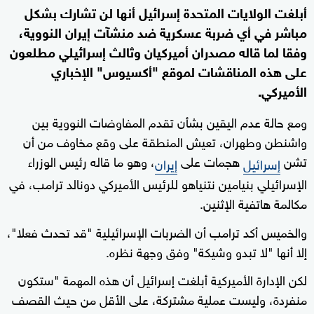
أبلغت الولايات المتحدة إسرائيل أنها لن تشارك بشكل
مباشر في أي ضربة عسكرية ضد منشآت إيران النووية،
وفقا لما قاله مصدران أميركيان وثالث إسرائيلي مطلعون
على هذه المناقشات لموقع "أكسيوس" الإخباري
الأميركي.
ومع حالة عدم اليقين بشأن تقدم المفاوضات النووية بين
واشنطن وطهران، تعيش المنطقة على وقع مخاوف من أن
تشن
هجمات على
، وهو ما قاله رئيس الوزراء
إسرائيل
إيران
الإسرائيلي بنيامين نتنياهو للرئيس الأميركي دونالد ترامب، في
مكالمة هاتفية الإثنين.
والخميس أكد ترامب أن الضربات الإسرائيلية "قد تحدث فعلا"،
إلا أنها "لا تبدو وشيكة" وفق وجهة نظره.
لكن الإدارة الأميركية أبلغت إسرائيل أن هذه المهمة "ستكون
منفردة، وليست عملية مشتركة، على الأقل من حيث القصف