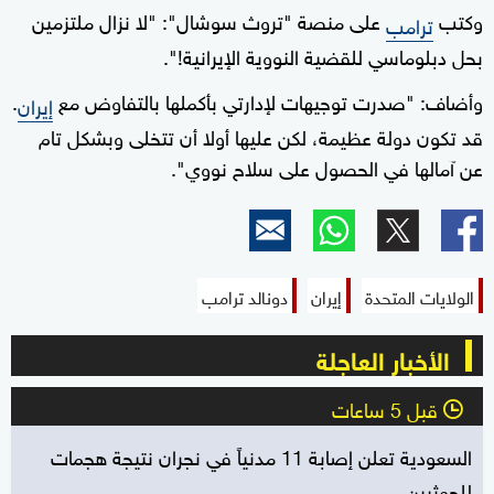
وكتب
على منصة "تروث سوشال": "لا نزال ملتزمين
ترامب
بحل دبلوماسي للقضية النووية الإيرانية!".
وأضاف: "صدرت توجيهات لإدارتي بأكملها بالتفاوض مع
.
إيران
قد تكون دولة عظيمة، لكن عليها أولا أن تتخلى وبشكل تام
عن آمالها في الحصول على سلاح نووي".
الولايات المتحدة
إيران
دونالد ترامب
الأخبار العاجلة
قبل 5 ساعات
l
السعودية تعلن إصابة 11 مدنياً في نجران نتيجة هجمات
للحوثيين