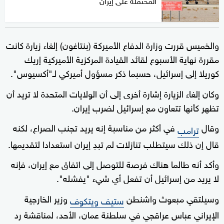
المحتملة على إيران
والخميس قررت وزارة الدفاع الأميركة (بنتاغون) إلغاء زيارة كانت
مقررة نهاية الأسبوع لقائد القيادة المركزية الأميركية إريك
كوريلا إلى إسرائيل، حسبما ذكر مسؤول أميركي لـ"أكسيوس".
وكان إلغاء الزيارة إشارة أخرى إلى أن الولايات المتحدة لا تريد أن
تظهر كأنها تتعاون مع إسرائيل لضرب إيران.
وقال
في أكثر من مناسبة إنه يريد تجنب الصراع، لكنه
ترامب
قال إن ذلك سيتطلب تنازلات لم تبدِ إيران استعدادا لتقديمها.
وأكد أنه طالما هناك فرصة للتوصل إلى اتفاق مع إيران، فإنه
لا يريد من إسرائيل أن تفعل أي شيء "يفشله".
وسيلتقي مبعوث واشنطن
وزير الخارجية
ستيف ويتكوف
الإيراني عباس عراقجي في سلطنة عمان، الأحد، لمناقشة رد