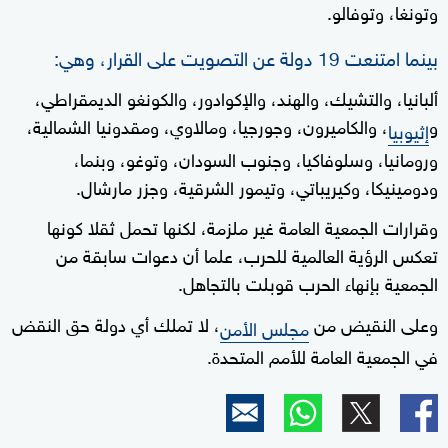
وتونغا، وتوفالو.
بينما امتنعت 19 دولة عن التصويت على القرار، وهي:
ألبانيا، والتشيك، والهند، والإكوادور، والكونغو الديمقراطي،
و
، والكاميرون، وجورجيا، ومالاوي، ومقدونيا الشمالية،
إثيوبيا
ورومانيا، وسلوفاكيا، وجنوب السودان، وتوغو، وبنما،
ودومينيكا، وكيريباتي، وتيمور الشرقية، وجزر مارشال.
وقرارات الجمعية العامة غير ملزمة، لكنها تحمل ثقلا كونها
تعكس الرؤية العالمية للحرب، علما أن دعوات سابقة من
الجمعية بإنهاء الحرب قوبلت بالتجاهل.
وعلى النقيض من
، لا تملك أي دولة حق النقض
مجلس الأمن
في الجمعية العامة للأمم المتحدة.