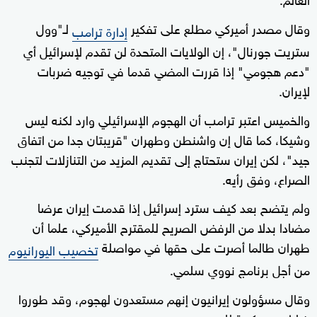
وقال مصدر أميركي مطلع على تفكير
لـ"وول
إدارة ترامب
ستريت جورنال"، إن الولايات المتحدة لن تقدم لإسرائيل أي
"دعم هجومي" إذا قررت المضي قدما في توجيه ضربات
لإيران.
والخميس اعتبر ترامب أن الهجوم الإسرائيلي وارد لكنه ليس
وشيكا، كما قال إن واشنطن وطهران "قريبتان جدا من اتفاق
جيد"، لكن إيران ستحتاج إلى تقديم المزيد من التنازلات لتجنب
الصراع، وفق رأيه.
ولم يتضح بعد كيف سترد إسرائيل إذا قدمت إيران عرضا
مضادا بدلا من الرفض الصريح للمقترح الأميركي، علما أن
طهران طالما أصرت على حقها في مواصلة
تخصيب اليورانيوم
من أجل برنامج نووي سلمي.
وقال مسؤولون إيرانيون إنهم مستعدون لهجوم، وقد طوروا