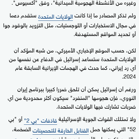
وغيره من الأنشطة الهجومية الميدانية"، وفق "أكسيوس".
ولم تذكر المصادر ما إذا كانت
ستقدم دعما
الولايات المتحدة
في مجال الاستخبارات أو اللوجستيات، مثل التزويد بالوقود جوا
أو تحديد المواقع المستهدفة.
لكن، حسب الموقع الإخباري الأميركي، من شبه المؤكد أن
الولايات المتحدة ستساعد إسرائيل في الدفاع عن نفسها من
أي رد إيراني، كما حدث في الهجمات الإيرانية السابقة عام
2024.
ورغم أن إسرائيل يمكن أن تلحق ضررا كبيرا ببرنامج إيران
النووي، فإن هجومها "المنفرد" سيكون أكثر محدودية من أي
ضربات تشارك فيها الولايات المتحدة.
ولا تمتلك القوات الجوية الإسرائيلية
أو "بي
قاذفات "بي 2"
52" التي يمكنها حمل
الضخمة،
القنابل الخارقة للتحصينات
والتي ستكون على الأرجح ضرورية لضرب