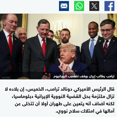
ترامب يطالب إيران بوقف تخصيب اليورانيوم
قال الرئيس الأميركي دونالد ترامب، الخميس، إن بلاده لا
تزال ملتزمة بحل القضية النووية الإيرانية دبلوماسيا،
لكنه أضاف أنه يتعين على طهران أولا أن تتخلى عن
آمالها في امتلاك سلاح نووي.