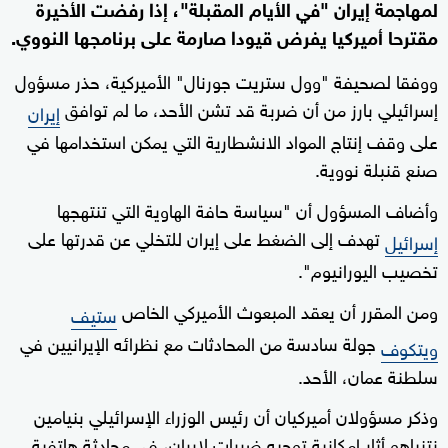
لمهاجمة إيران "في الأيام المقبلة"، إذا رفضت الأخيرة
مقترحا أميركيا يفرض قيودا صارمة على برنامجها النووي.
ووفقا لصحيفة "وول ستريت جورنال" الأميركية، حذر مسؤول
إسرائيلي بارز من أن ضربة قد تشن الأحد، ما لم توافق
إيران
على وقف إنتاج المواد الانشطارية التي يمكن استخدامها في
صنع قنبلة نووية.
وأضاف المسؤول أن "سياسة حافة الهاوية التي تنتهجها
تهدف إلى الضغط على إيران للتخلي عن قدرتها على
إسرائيل
تخصيب اليورانيوم".
ومن المقرر أن يعقد المبعوث الأميركي الخاص
ستيف
جولة سادسة من المحادثات مع نظرائه الإيرانيين في
ويتكوف
سلطنة عمان، الأحد.
وذكر مسؤولان أميركيان أن رئيس الوزراء الإسرائيلي بنيامين
نتنياهو أثار إمكانية توجيه ضربات لإيران، في محادثة هاتفية