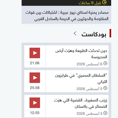
قبل 9 ساعات
l
مصادر يمنية لسكاي نيوز عربية : اشتباكات بين قوات
المقاومة والحوثيين في الحيمة بالساحل الغربي
بودكاست
حين تحدثت الطبيعة وهزت أرض
المحروسة
21:06
6 أغسطس 2026
l
"السلطان المصري" في طرابزون
التركي
25:58
5 أغسطس 2026
l
زينب الصغيرة.. القضية التي هزت
الضمائر في باكستان
12:55
5 أغسطس 2026
l