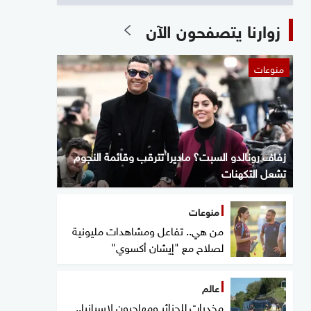
زوارنا يتصفحون الآن
منوعات
زفاف رونالدو السبت؟ ماديرا تترقب وقائمة النجوم
تشعل التكهنات
منوعات
من هي.. تفاعل ومشاهدات مليونية
لصلاح مع "إيشان أكسوي"
عالم
مخدرات للجزائر ومهاجرون لإسبانيا..