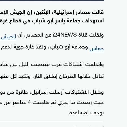
قالت مصادر إسرائيلية، الإثنين، إن الجيش ال
استهداف جماعة ياسر أبو شباب في قطاع غزة.
ونقلت قناة i24NEWS عن المصادر، أن
الجيش ا
وجماعة أبو شباب، ونفذ غارة جوية لدعم ال
حماس
واندلعت اشتباكات قرب منتصف الليل بين عنا
تبادل خلالها الطرفان إطلاق النار، وتكبد كل منهم
وخلال الاشتباكات أرسلت إسرائيل، طائرة من دون 
حيث رصدت ما يجري 
يهدف لمساعدة