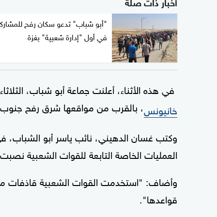
أخبار ذات صلة
"أبو شباب" تدعو سكان رفح للمشارك
في أول "إدارة شعبية" بغزة
في هذه الأثناء، أعلنت جماعة أبو شباب، الثلا
، بالقرب من مواقعها شرق رفح جنوب 
خانيونس
وكتب غسان الدهيني، نائب ياسر أبو الشباب،
العمليات الخاصة التابعة للقوات الشعبية نصبت
وأضاف: "استخدمت القوات الشعبية قاذفات مضا
قواعدها".