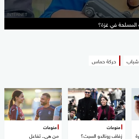
المسلحة في غزة؟
 شباب
حركة حماس
منوعات
منوعات
ة
زفاف رونالدو السبت؟
من هي.. تفاعل