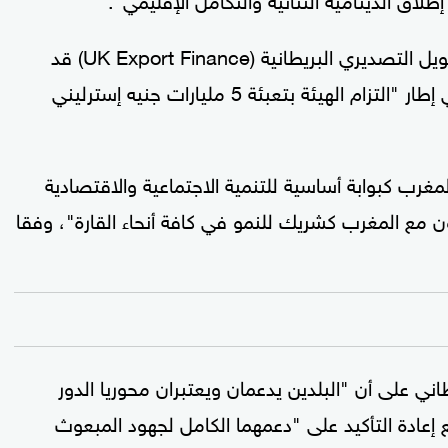
وأكدت المملكة المتحدة في البيان أن "هيئة التمويل التصديري البريطانية (UK Export Finance) قد
تنظر في دعم مشاريع في الصحراء"، لا سيما في إطار "التزام الهيئة بتعبئة 5 مليارات جنيه إسترليني
لمغرب كبوابة أساسية للتنمية الاجتماعية والاقتصادية
اون مع المغرب كشريك للنمو في كافة أنحاء القارة"، وفقا
اني على أن "البلدين يدعمان ويعتبران محوريا الدور
ع إعادة التأكيد على "دعمهما الكامل لجهود المبعوث