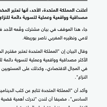
أعلنت المملكة المتحدة، الأحد، أنها تعتبر المخ
مصداقية وواقعية وعملية لتسوية دائمة للنزاع"
جاء هذا الموقف في بيان مشترك وقّعه الأحد في ا
لامي ونظيره المغربي ناصر بوريطة.
الأكثر مصداقية وواقعية وعملية لتسوية دائمة ل
في المجال الاقتصادي، وكذلك على المستويين ا
النزاع".
وأكد أن "المملكة المتحدة تتابع عن كثب الدينامي
السادس"، مضيفا أن لندن "تدرك أهمية قضية الص
الإقليمي "سيعزز استقرار شمال إفريقيا وسيعيد إط