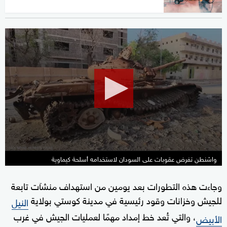
0
seconds
of
1
minute,
52
seconds
واشنطن تفرض عقوبات على السودان لاستخدامه أسلحة كيماوية
وجاءت هذه التطورات بعد يومين من استهداف منشآت تابعة
للجيش وخزانات وقود رئيسية في مدينة كوستي بولاية
النيل
، والتي تُعد خط إمداد مهمًا لعمليات الجيش في غرب
الأبيض