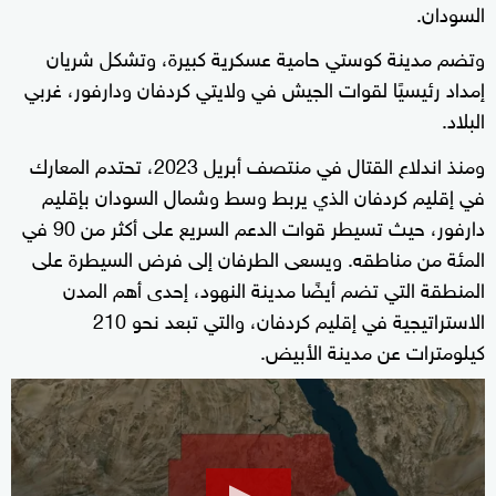
السودان.
وتضم مدينة كوستي حامية عسكرية كبيرة، وتشكل شريان
إمداد رئيسيًا لقوات الجيش في ولايتي كردفان ودارفور، غربي
البلاد.
ومنذ اندلاع القتال في منتصف أبريل 2023، تحتدم المعارك
في إقليم كردفان الذي يربط وسط وشمال السودان بإقليم
دارفور، حيث تسيطر قوات الدعم السريع على أكثر من 90 في
المئة من مناطقه. ويسعى الطرفان إلى فرض السيطرة على
المنطقة التي تضم أيضًا مدينة النهود، إحدى أهم المدن
الاستراتيجية في إقليم كردفان، والتي تبعد نحو 210
كيلومترات عن مدينة الأبيض.
0
seconds
of
1