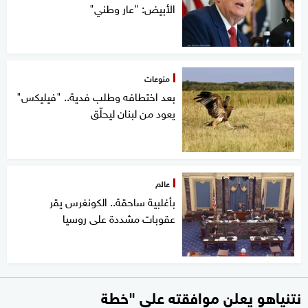
الأبيض: "عار وطني"
منوعات
بعد اختطافه وطلب فدية.. "فيليكس"
يعود من لبنان ليحلّق
عالم
بأغلبية ساحقة.. الكونغرس يقر
عقوبات مشددة على روسيا
نتنياهو يعلن موافقته على "خطة