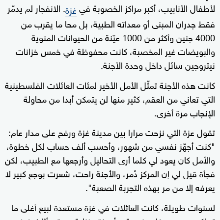
لأطفال الأنابيب، أكبر مراكز الخصوبة في
. الانفجار لم يدمّر
غزة
فقط جدران المبنى أو معداته الطبية، بل محا ما يقرب من
4000 جنين وأكثر من 1000 عيّنة من الحيوانات المنوية
والبويضات غير المخصبة، كانت محفوظة في خمس خزانات
نيتروجين سائل داخل وحدة الأجنة.
كانت هذه الأجنة تمثّل الأمل الأخير لمئات العائلات الفلسطينية
التي تعاني من العقم، كثير منها لن يتمكن أبدا من محاولة
الإنجاب مرة أخرى.
تقول عزة التي نزحت مرارا بين مدينة غزة ورفح على مدار عام:
"كنت أجهّز نفسي من شهور، وأحسب ألف حساب لكل خطوة،
والأمل كان يعود لي كلما أرى التحاليل وأرجعها مع الطبيب، لكن
فجأة قيل لي إن المركز دُمر، والأجنة راحت، شعرت بوجع كبير لا
يعرفه إلا من مر بهذه التجربة الصعبة".
لسنوات طويلة، كانت العائلات في غزة مستعدة لبيع أغلى ما