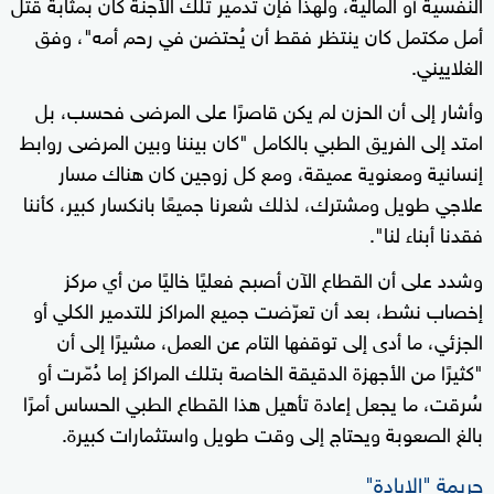
النفسية أو المالية، ولهذا فإن تدمير تلك الأجنة كان بمثابة قتل
أمل مكتمل كان ينتظر فقط أن يُحتضن في رحم أمه"، وفق
الغلاييني.
وأشار إلى أن الحزن لم يكن قاصرًا على المرضى فحسب، بل
امتد إلى الفريق الطبي بالكامل "كان بيننا وبين المرضى روابط
إنسانية ومعنوية عميقة، ومع كل زوجين كان هناك مسار
علاجي طويل ومشترك، لذلك شعرنا جميعًا بانكسار كبير، كأننا
فقدنا أبناء لنا".
وشدد على أن القطاع الآن أصبح فعليًا خاليًا من أي مركز
إخصاب نشط، بعد أن تعرّضت جميع المراكز للتدمير الكلي أو
الجزئي، ما أدى إلى توقفها التام عن العمل، مشيرًا إلى أن
"كثيرًا من الأجهزة الدقيقة الخاصة بتلك المراكز إما دُمّرت أو
سُرقت، ما يجعل إعادة تأهيل هذا القطاع الطبي الحساس أمرًا
بالغ الصعوبة ويحتاج إلى وقت طويل واستثمارات كبيرة.
جريمة "الإبادة"