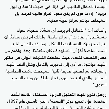
البسمة لأطفال الأنابيب في غزة، في حديث لـ"سكاي نيوز
عربية"، إن ما جرى لم يكن مجرد أضرار جانبية لحرب، بل
استهداف مباشر لمراكز طبية مدنية.
وأضاف أن: "الاحتلال لم يرحم أي منشأة صحية، سواء
مستشفى أو عيادات أو مراكز خاصة، ولذلك لم يكن مفاجئًا أن
يتم تدمير مركز البسمة بهذا الشكل، وما أكد ذلك أن تقرير
الأمم المتحدة أقرّ أن الاستهداف كان متعمّدًا، وهذا واضح من
مسار القصف نفسه، حيث سقطت القذيفة الأولى في مختبر
الأجنة مباشرة، ما أدى إلى تدميرها بالكامل وقتل آلاف الأجنة
والعينات، ثم أعقبتها قذيفة ثانية استهدفت مكتب المحاسبة
المجاور، والذي لا يبعد سوى أمتار قليلة عن وحدة التجميد
الحيوي".
ووفق تقرير للجنة التحقيق الدولية المستقلة التابعة للأمم
المتحدة، فإن تدمير مركز "البسمة"، الذي تأسس عام 1997،
ومعه منشآت الأمومة والرعاية الإنجابية، يرقى إلى "أعمال