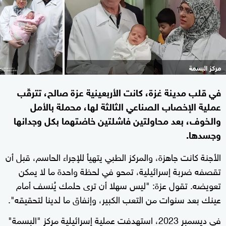
مركز البسمة
في قلب مدينة غزة، كانت الأربعينية عزة صالح، تترقّب
عملية الإخصاب الصناعي الثالثة لها، محملة بالأمل
والخوف، بعد محاولتين فاشلتين خاضتهما بكل وجدانها
وجسدها.
الأجنة كانت جاهزة، والمركز الطبي يتهيأ للإجراء الحاسم، قبل أن
تقصفه ضربة إسرائيلية، تمحو في لحظة واحدة ما لا يمكن
تعويضه. تقول عزة: "ليس سهلا أن ترى حلمك يُنسف أمام
عينك بعد سنوات من التعب الكبير، وإنفاق ما لدينا لتحقيقه".
في ديسمبر 2023، استهدفت عملية إسرائيلية مركز "البسمة"