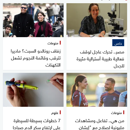
منوعات
خاص
زفاف رونالدو السبت؟ ماديرا
مصر.. تحرك عاجل لوقف
تترقب وقائمة النجوم تشعل
فعالية طبيبة أسترالية مثيرة
التكهنات
للجدل
منوعات
علوم
من هي.. تفاعل ومشاهدات
7 خطوات بسيطة للسيطرة
مليونية لصلاح مع "إيشان
على ارتفاع سكر الدم صباحا