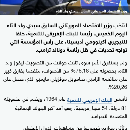
وزير الاقتصاد الموريتاني السابق سيدي ولد التاه
انتخب وزير الاقتصاد الموريتاني السابق سيدي ولد التاه
اليوم الخميس، رئيسا للبنك الإفريقي للتنمية، خلفا
للنيجيري أكينوومي أديسينا، على رأس المؤسسة التي
تواجه تحديات في ظل رئاسة دونالد ترامب.
ولم يستغرق الأمر سوى ثلاث جولات من التصويت ليفوز ولد
التاه، بحصوله على 76,18% من الأصوات، متقدما بفارق كبير
على منافسه الزامبي صامويل مونزيلي مايمبو الذي حصل على
20,26%.
تأسس
عام 1964، ويضم في عضويته
البنك الإفريقي للتنمية
81 دولة، 54 منها إفريقية، وهو أحد أكبر البنوك الإنمائية
المتعددة الأطراف.
وتأتي موارده خصوصا من مساهمات الدول الأعضاء،