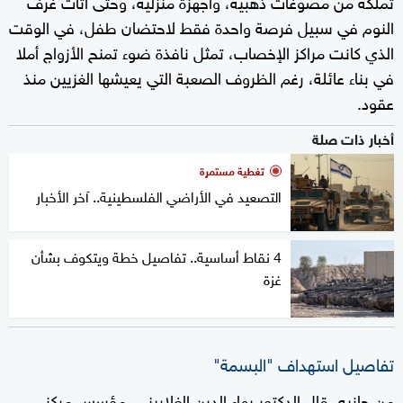
تملكه من مصوغات ذهبية، وأجهزة منزلية، وحتى أثاث غرف
النوم في سبيل فرصة واحدة فقط لاحتضان طفل، في الوقت
الذي كانت مراكز الإخصاب، تمثل نافذة ضوء تمنح الأزواج أملا
في بناء عائلة، رغم الظروف الصعبة التي يعيشها الغزيين منذ
عقود.
أخبار ذات صلة
تغطية مستمرة
التصعيد في الأراضي الفلسطينية.. آخر الأخبار
4 نقاط أساسية.. تفاصيل خطة ويتكوف بشأن
غزة
تفاصيل استهداف "البسمة"
من جانبه، قال الدكتور بهاء الدين الغلاييني، مؤسس مركز