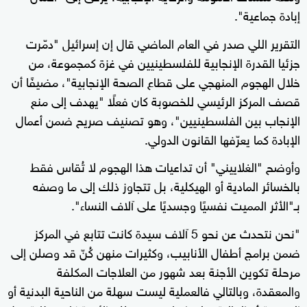
إبادة جماعية".
التقرير اللي صدر في العام الماضي قال إن إسرائيل "دمّرت
جزئيا القدرة الإنجابية للفلسطينيين في غزة كمجموعة، من
خلال الهجوم المنهجي على قطاع الصحة الإنجابية"، مضيفًا أن
قصف المركز الرئيسي للخصوبة كان فعلًا "يهدف إلى منع
الإنجاب بين الفلسطينيين"، وهو تصنيف صريح ضمن أعمال
الإبادة كما يعرّفها القانون الدولي.
وأوضح "الغلاييني" أن تداعيات هذا الهجوم لا تُقاس فقط
بالخسائر المادية أو الهيكلية، بل تتجاوز ذلك إلى ما وصفه
بـ"الأثر المميت نفسيًا وجسديًا على آلاف النساء".
"نحن نتحدث عن نحو 5 آلاف سيدة كانت تتابع في المركز
ضمن برامج أطفال الأنابيب، وكثيرات منهن كُنّ قد وصلن إلى
مرحلة تكوين الأجنة بعد شهور من العلاجات المكلفة
والمعقدة، وبالتالي فالعملية ليست سهلة من الناحية البدنية أو