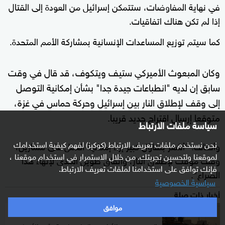
في نهاية المفاوضات، ستتمكن إسرائيل من العودة إلى القتال
إذا لم تكن هناك اتفاقيات.
كما سيتم توزيع المساعدات الإنسانية بمشاركة الأمم المتحدة.
وكان المبعوث الأميركي ستيف ويتكوف، قد قال في وقت
سابق إن لديه "انطباعات جيدة جدا" بشأن إمكانية التوصل
إلى وقف لإطلاق النار بين إسرائيل وحركة حماس في غزة،
متوقعا إرسال اقتراح جديد قريبا.
سياسة ملفات الارتباط
نحن نستخدم ملفات تعريف الارتباط (كوكيز) لفهم كيفية استخدامك
وأضاف: "أشعر بتفاؤل كبير إزاء إمكانية العمل على مسارين،
لموقعنا ولتحسين تجربتك. من خلال الاستمرار في استخدام موقعنا ،
وقف مؤقت لإطلاق النار، واتفاق طويل المدى لإنهاء هذا
فإنك توافق على استخدامنا لملفات تعريف الارتباط.
الصراع".
سياسية الخصوصية
أخبار ذات صلة
موافق
تغطية مستمرة