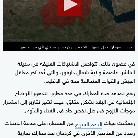
minute,
55
seconds
حرب السودان تدخل عامها الثالث من دون حسم عسكري لأي من طرفيها
في غضون ذلك، تتواصل الاشتباكات العنيفة في مدينة
الفاشر، عاصمة ولاية شمال دارفور، والتي تُعد آخر معاقل
الجيش والقوات المتحالفة معه في الإقليم.
ومع تصاعد حدة المعارك في عدة محاور، تتدهور الأوضاع
الإنسانية في البلاد بشكل مقلق، حيث تشير تقارير إلى استمرار
موجات النزوح في ظل نقص حاد في الغذاء والمأوى.
وتمكّنت قوات
من السيطرة على مدينة الدبيبات
الدعم السريع
وعدد من المناطق الأخرى في كردفان بعد معارك ضارية