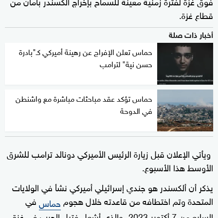
فوق غزة لفترة زمنية معينة للسماح بإخراج ألكسندر بأمان من
قطاع غزة.
أخبار ذات صلة
حماس تعلن الإفراج عن رهينة أميركي كـ"بادرة
حسن نية" لترامب
حماس تؤكد عقد مباحثات مباشرة مع واشنطن
في الدوحة
ويأتي الإعلان قبل زيارة الرئيس الأميركي دونالد ترامب للشرق
الأوسط هذا الأسبوع.
يذكر أن ألكسندر هو جندي إسرائيلي أميركي نشأ في الولايات
المتحدة وتم اختطافه من قاعدته خلال هجوم
في
حماس
السابع من 7 أكتوبر 2023، والذي أشعل فتيل الحرب في غزة.