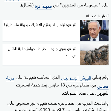
على "مجموعة من المدنيين" في
(شمال).
مدينة غزة
أخبار ذات صلة
نتنياهو: ترامب لا يعتزم الاعتراف بدولة فلسطينية
نتنياهو يغري جنود الاحتياط بحوافز مالية للقتال
في غزة
ولم يعلق
الذي استأنف هجومه على
الجيش الإسرائيلي
حركة
في قطاع غزة في 18 مارس بعد هدنة استمرت
حماس
شهرين، على هذه الضربات.
واندلعت الحرب في قطاع غزة عقب هجوم غير مسبوق على
إسرائيل شنّته حماس في 7 أكتوبر 2023، أسفر عن مقتل