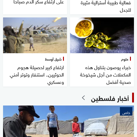
على ارتفاع سكر الدم صباحا
فعالية طبيبة أسترالية مثيرة
للجدل
علوم
شرق أوسط
خبراء يوصون بتناول هذه
ارتفاع كبير لحصيلة هجوم
المكملات من أجل شيخوخة
الحوثيين.. استنفار وتوتر أمني
صحية أفضل
وعسكري
أخبار فلسطين
خاص