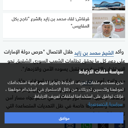
قرقاش: لقاء محمد بن زايد بالشرع "ناجح بكل
المقاييس"
وأكد
خلال الاتصال "حرص دولة الإمارات
الشيخ محمد بن زايد
على دعم كل ما يحقق تطلعات الشعب السوري الشقيق نحو
الاستقرار والتنمية ومستقبل يسوده الأمن والازدهار".
سياسة ملفات الارتباط
من جانبه، أعرب
عن شكره وتقديره لموقف دولة
الشرع
نحن نستخدم ملفات تعريف الارتباط (كوكيز) لفهم كيفية استخدامك
الإمارات الداعم للشعب السوري واستقرار سوريا وسيادتها
لموقعنا ولتحسين تجربتك. من خلال الاستمرار في استخدام موقعنا ،
فإنك توافق على استخدامنا لملفات تعريف الارتباط.
وسلامة أراضيها، مثمناً دور الإمارات في الدفع تجاه مسار أمن
سياسية الخصوصية
المنطقة واستقرارها خاصة في ظل التحديات المتصاعدة التي
تواجهها المنطقة.
موافق