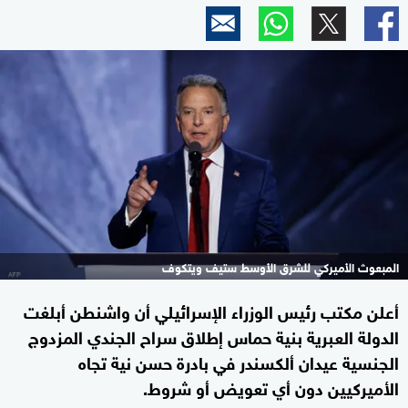
المبعوث الأميركي للشرق الأوسط ستيف ويتكوف
أعلن مكتب رئيس الوزراء الإسرائيلي أن واشنطن أبلغت
الدولة العبرية بنية حماس إطلاق سراح الجندي المزدوج
الجنسية عيدان ألكسندر في بادرة حسن نية تجاه
الأميركيين دون أي تعويض أو شروط.