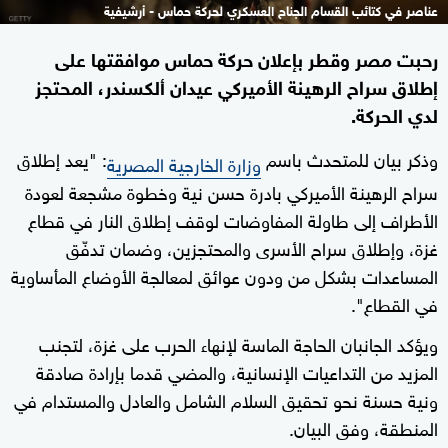
عناصر في كتائب القسام الجناح العسكري لحركة حماس - أرشيفية
رحبت مصر وقطر بإعلان حركة حماس موافقتها على
إطلاق سراح الرهينة الأميركي عيدان ألكسندر، المحتجز
لدي الحركة.
وذكر بيان للمتحدث باسم
: "يعد إطلاق
وزارة الخارجية المصرية
سراح الرهينة الأميركي بادرة حسن نية وخطوة مشجعة لعودة
الأطراف إلى طاولة المفاوضات لوقف إطلاق النار في قطاع
غزة، وإطلاق سراح الأسرى والمحتجزين، وضمان تدفّق
المساعدات بشكل من ودون عوائق لمعالجة الأوضاع المأساوية
في القطاع".
ويؤكد الجانبان الحاجة الماسة لإنهاء الحرب على غزة، لتجنب
المزيد من التداعيات الإنسانية، والمضي قدما بإرادة صادقة
ونية حسنة نحو تحقيق السلام الشامل والعادل والمستدام في
المنطقة، وفق البيان.