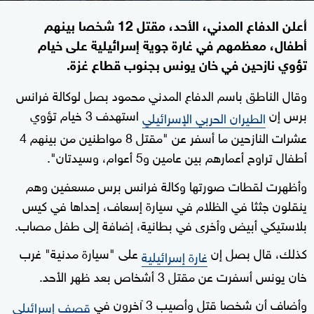
أعلن الدفاع المدني، الأحد، مقتل 12 شخصا بينهم
أطفال، معظمهم في غارة جوية إسرائيلية على خيام
تؤوي نازحين في خان يونس بجنوب قطاع غزة.
وقال الناطق باسم الدفاع المدني محمود بصل لوكالة فرانس
برس إن
استهدف 3 خيام تؤوي
الطيران الحربي الإسرائيلي
عشرات النازحين ما أسفر عن "مقتل 8 مواطنين من بينهم 4
أطفال تراوح أعمارهم بين عامين و5 أعوام، وسيدتان".
وأظهرت لقطات صورتها وكالة فرانس برس مسعفين وهم
ينقلون جثثا في الظلام في سيارة إسعاف، إحداها في كيس
بلاستيكي أبيض وأخرى في بطانية، إضافة إلى طفل مصاب.
كذلك، قال بصل إن
على "سيارة مدنية" غرب
غارة إسرائيلية
خان يونس أسفرت عن مقتل 3 أشخاص بعد ظهر الأحد.
وأضاف أن شخصا قتل وأصيب 3 آخرون في
قصف إسرائيلي