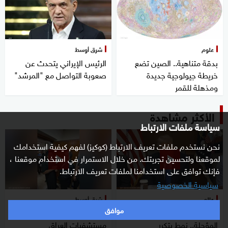
علوم
شرق أوسط
بدقة متناهية.. الصين تضع
الرئيس الإيراني يتحدث عن
خريطة جيولوجية جديدة
صعوبة التواصل مع "المرشد"
ومذهلة للقمر
الأكثر مشاهدة
سياسة ملفات الارتباط
نحن نستخدم ملفات تعريف الارتباط (كوكيز) لفهم كيفية استخدامك
لموقعنا ولتحسين تجربتك. من خلال الاستمرار في استخدام موقعنا ،
فإنك توافق على استخدامنا لملفات تعريف الارتباط.
سياسية الخصوصية
عالم
شرق أوسط
موافق
الرئيس الأميركي والضربة
مشاهد صادمة تثير الجدل حول
المؤجلة.. نمط يتكرر
مستشفيات العراق