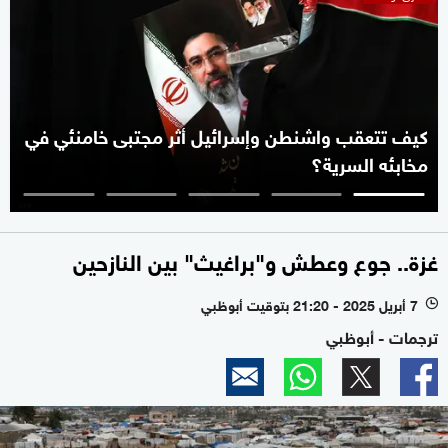
كيف تتعقب واشنطن وإسرائيل أثر مجتبى خامنئي في
مخابئه السرية؟
غزة.. جوع وعطش و"براغيث" بين النازحين
7 أبريل 2025 - 21:20 بتوقيت أبوظبي
l
ترجمات - أبوظبي