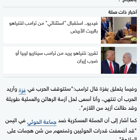
أخبار ذات صلة
فيديو.. استقبال "استثنائي" من ترامب لنتنياهو
بالبيت الأبيض
تقرير: نتنياهو يريد من ترامب سيناريو ليبيا أو
ضرب إيران
وفيما يتعلق بغزة قال ترامب:"ستتوقف الحرب في
وأريد
غزة
الحرب أن تنتهي، وأنا أسعى لحل أزمة الرهائن والعملية طويلة
وقد طالت أزيد من اللازم".
كما أشار إلى أن الحملة العسكرية ضد
في اليمن
جماعة الحوثي
"قد أضعفت قدرات الحوثيين وتمنعهم من شن هجمات على
الملاحة".