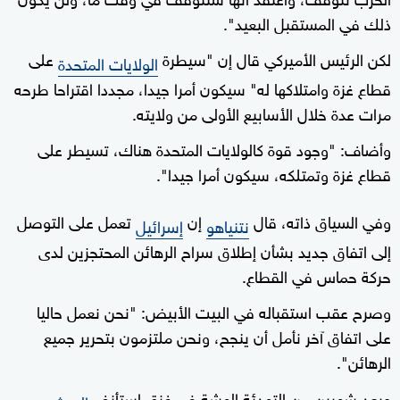
ذلك في المستقبل البعيد".
لكن الرئيس الأميركي قال إن "سيطرة
على
الولايات المتحدة
قطاع غزة وامتلاكها له" سيكون أمرا جيدا، مجددا اقتراحا طرحه
مرات عدة خلال الأسابيع الأولى من ولايته.
وأضاف: "وجود قوة كالولايات المتحدة هناك، تسيطر على
قطاع غزة وتمتلكه، سيكون أمرا جيدا".
وفي السياق ذاته، قال
إن
تعمل على التوصل
نتنياهو
إسرائيل
إلى اتفاق جديد بشأن إطلاق سراح الرهائن المحتجزين لدى
حركة حماس في القطاع.
وصرح عقب استقباله في البيت الأبيض: "نحن نعمل حاليا
على اتفاق آخر نأمل أن ينجح، ونحن ملتزمون بتحرير جميع
الرهائن".
وبعد شهرين من التهدئة الهشة في غزة، استأنف