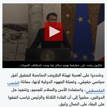
0
seconds
of
1
minute,
8
seconds
ماكرون يشدد على معارضة تهجير سكان غزة ويندد باستئناف الضربات
وشددوا على أهمية تهيئة الظروف المناسبة لتحقيق أفق
سياسي حقيقي، وتعبئة الجهود الدولية لإنهاء معاناة
الشعب
، واستعادة الأمن والسلام للجميع، وتنفيذ حل
الفلسطيني
الدولتين، مشيراً إلى أن القادة الثلاثة والرئيس ترامب اتفقوا
على البقاء على اتصال وثيق.