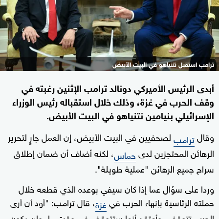
ترامب استقبل نتنياهو في البيت الأبيض
أبدى الرئيس الأميركي دونالد ترامب الإثنين رغبته في
وقف الحرب في غزة، وذلك خلال استقباله رئيس الوزراء
الإسرائيلي بنيامين نتنياهو في البيت الأبيض.
وقال
لصحفيين في البيت الأبيض، إن العمل جارٍ لتحرير
ترامب
الرهائن المحتجزين لدى
، لكنه أضاف أن ضمان إطلاق
حماس
سراح جميع الرهائن "عملية طويلة".
وردا على سؤال عما إذا كان سيفي بوعده الذي قطعه خلال
حملته الرئاسية بإنهاء الحرب في
، قال ترامب: "أود أن أرى
غزة
الحرب تتوقف، وأعتقد أنها ستتوقف في وقت ما، ولن يكون