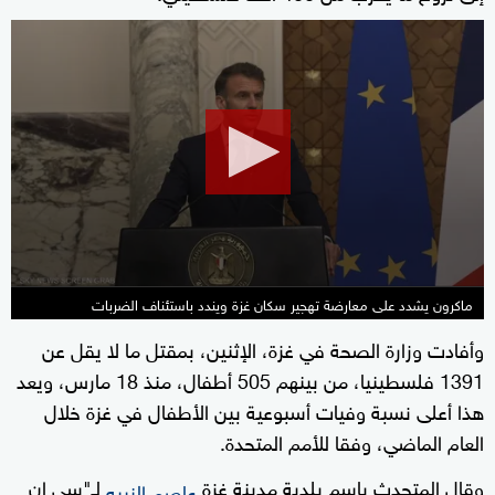
0
seconds
of
1
minute,
8
seconds
ماكرون يشدد على معارضة تهجير سكان غزة ويندد باستئناف الضربات
وأفادت وزارة الصحة في غزة، الإثنين، بمقتل ما لا يقل عن
1391 فلسطينيا، من بينهم 505 أطفال، منذ 18 مارس، ويعد
هذا أعلى نسبة وفيات أسبوعية بين الأطفال في غزة خلال
العام الماضي، وفقا للأمم المتحدة.
وقال المتحدث باسم بلدية مدينة غزة
لـ"سي إن
عاصم النبيه