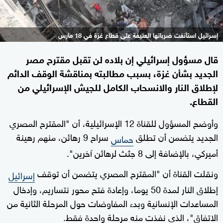
إسرائيل استأنفت ضرباتها العنيفة على قطاع غزة في 18 مارس
قال مسؤول إسرائيلي إن بلاده لن تقبل مقترح مصر
الجديد بشأن غزة، بسبب مطالبته بمناقشة الوقف الدائم
لإطلاق النار والانسحاب الكامل للجيش الإسرائيلي من
القطاع.
وأوضح المسؤول للقناة 12 الإسرائيلية، أن "المقترح المصري
الجديد يتضمن أن تطلق
سراح 9 رهائن، منهم رهينة
حماس
أميركي، بالإضافة إلى 8 جثث لرهائن آخرين".
ونقلت القناة أن "المقترح المصري يتضمن أن توقف
إسرائيل
إطلاق النار لمدة 50 يوما، وإعادة فتح محور نتساريم، وإدخال
المساعدات الإنسانية وبدء المفاوضات حول المرحلة الثانية من
الاتفاق"، الذي نفذت منه مرحلة واحدة فقط.