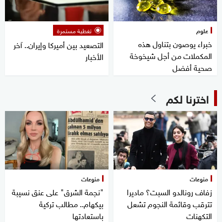
علوم
تغطية مستمرة
خبراء يوصون بتناول هذه
التصعيد بين أميركا وإيران.. آخر
المكملات من أجل شيخوخة
الأخبار
صحية أفضل
اخترنا لكم
منوعات
منوعات
زفاف رونالدو السبت؟ ماديرا
"نجمة الشرق" على عنق نسيبة
تترقب وقائمة النجوم تشعل
بيكهام.. مطالب تركية
التكهنات
باستعادتها