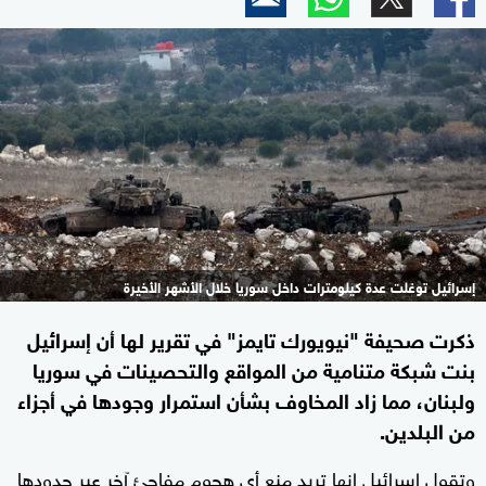
إسرائيل توغلت عدة كيلومترات داخل سوريا خلال الأشهر الأخيرة
ذكرت صحيفة "نيويورك تايمز" في تقرير لها أن إسرائيل
بنت شبكة متنامية من المواقع والتحصينات في سوريا
ولبنان، مما زاد المخاوف بشأن استمرار وجودها في أجزاء
من البلدين.
وتقول إسرائيل إنها تريد منع أي هجوم مفاجئ آخر عبر حدودها