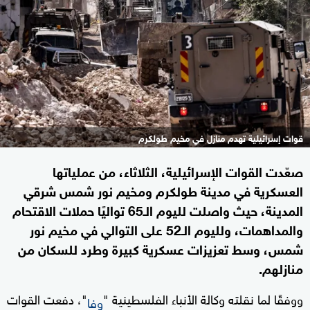
قوات إسرائيلية تهدم منازل في مخيم طولكرم
صعّدت القوات الإسرائيلية، الثلاثاء، من عملياتها
العسكرية في مدينة طولكرم ومخيم نور شمس شرقي
المدينة، حيث واصلت لليوم الـ65 تواليًا حملات الاقتحام
والمداهمات، ولليوم الـ52 على التوالي في مخيم نور
شمس، وسط تعزيزات عسكرية كبيرة وطرد للسكان من
منازلهم.
ووفقًا لما نقلته وكالة الأنباء الفلسطينية "
"، دفعت القوات
وفا