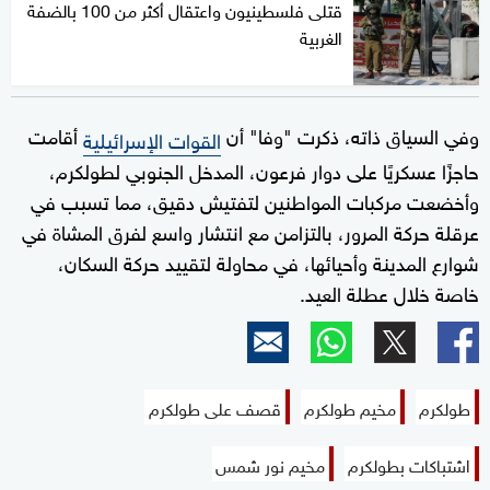
قتلى فلسطينيون واعتقال أكثر من 100 بالضفة
الغربية
وفي السياق ذاته، ذكرت "وفا" أن
أقامت
القوات الإسرائيلية
حاجزًا عسكريًا على دوار فرعون، المدخل الجنوبي لطولكرم،
وأخضعت مركبات المواطنين لتفتيش دقيق، مما تسبب في
عرقلة حركة المرور، بالتزامن مع انتشار واسع لفرق المشاة في
شوارع المدينة وأحيائها، في محاولة لتقييد حركة السكان،
خاصة خلال عطلة العيد.
طولكرم
مخيم طولكرم
قصف على طولكرم
اشتباكات بطولكرم
مخيم نور شمس