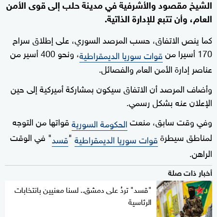
الشيخ مقصود والأشرفية في مدينة حلب إلى قوى الأمن
العام، وأن تتبع للإدارة الذاتية.
كما ينص الاتفاق، حسب المرصد السوري، على إطلاق سراح
170 أسيرا من
، ونحو 400 أسير من
قوات سوريا الديمقراطية
عناصر إدارة الأمن العام والفصائل.
وأضاف المرصد أن الاتفاق سيكون بمشاركة أميركية إلى حين
الإعلان عنه بشكل رسمي.
وفي وقت سابق، منعت
قواتها من التوجه
الحكومة السورية
لمناطق سيطرة
"
" في الوقت
قوات سوريا الديمقراطية
قسد
الراهن.
أخبار ذات صلة
"قسد" تردُ على دمشق.. لسنا معنيين بانتخابات
الرئاسية