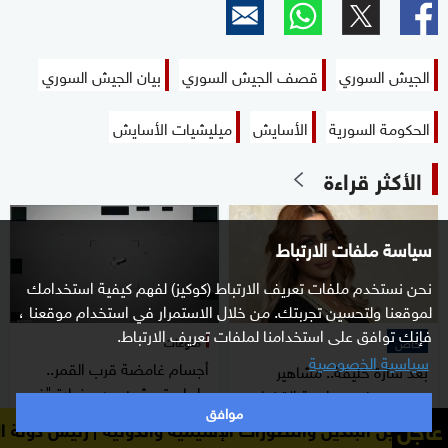
الجيش السوري
قصف الجيش السوري
بيان الجيش السوري
الحكومة السورية
الأسايش
ميليشيات الأسايش
الأكثر قراءة
سياسة ملفات الارتباط
نحن نستخدم ملفات تعريف الارتباط (كوكيز) لفهم كيفية استخدامك
لموقعنا ولتحسين تجربتك. من خلال الاستمرار في استخدام موقعنا ،
فإنك توافق على استخدامنا لملفات تعريف الارتباط.
منوعات
خاص
سياسية الخصوصية
أجسام غامضة قرب القمر..
بعد سارة خليفة.. مشاهير
علماء يتحدثون عن حضارة "غير
مصريون في مواجهة القضاء
موافق
بشرية"
عاجل
 والتطورات الإقليمية والدولية
رئيس دولة الإمارات والرئيس 