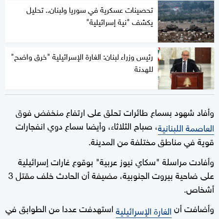
تحصينات عسكرية في سوريا ولبنان.. تحليل
يكشف "نية إسرائيلية"
رئيس وزراء لبنان: الغارة الإسرائيلية "خرق واضح"
للهدنة
وأفاد شهود بسماع طائرات تحلق على ارتفاع منخفض فوق
، صباح الثلاثاء، وأيضا سماع دوي انفجارات
العاصمة اللبنانية
قوية في مناطق مختلفة من المدينة.
وأفادت مراسلة "سكاي نيوز عربية" بوقوع غارات إسرائيلية
على ضاحية بيروت الجنوبية، مضيفة أن الحادث خلف مقتل 3
أشخاص.
وأضافت أن
استهدفت عددا من الطوابق في
الغارة الإسرائيلية