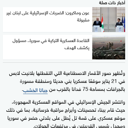
أخبار ذات صلة
عون وماكرون: الضربات الإسرائيلية على لبنان غير
مقبولة
القاعدة العسكرية التركية في سوريا.. مسؤول
يكشف الهدف
وتُظهر صور الأقمار الاصطناعية التي التقطتها بلانيت لابس
في 21 يناير موقعًا عسكريا بني حديثا ومنطقة مسورة
بالجرافات بمساحة 75 فدانا بالقرب من
.
جباتا الخشب
وانتشر الجيش الإسرائيلي في المواقع العسكرية المهجورة،
حيث قام ببناء تحصينات وأبراج مراقبة خرسانية، بما في ذلك
موقع عسكري على قمة تل يُطل على بلدتي حضر في سوريا
ومجدل شمس القريبتين في مرتفعات الجولان.