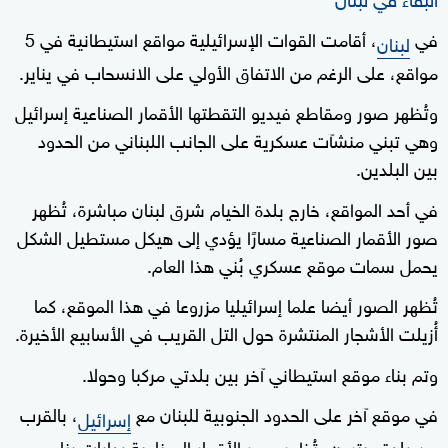
في
، أقامت القوات الإسرائيلية مواقع استيطانية في 5
لبنان
مواقع، على الرغم من الاتفاق الأولي على الانسحاب في يناير.
وتُظهر صور ومقاطع فيديو التقطتها الأقمار الصناعية إسرائيل
وهي تبني منشآت عسكرية على الجانب اللبناني من الحدود
بين البلدين.
في أحد المواقع، خارج بلدة الخيام شرق لبنان مباشرة، تُظهر
صور الأقمار الصناعية مسارًا يؤدي إلى هيكل مستطيل الشكل
يحمل سمات موقع عسكري بُني هذا العام.
تُظهر الصور أيضا علما إسرائيليا مزروعا في هذا الموقع، كما
أُزيلت الأشجار المنتشرة حول التل القريب في الأسابيع الأخيرة.
وتم بناء موقع استيطاني آخر بين بلدتي مركبا وحولا.
في موقع آخر على الحدود الجنوبية للبنان مع
، بالقرب
إسرائيل
من بلدة عيترون، تُظهر صور الأقمار الصناعية بدايات بناء