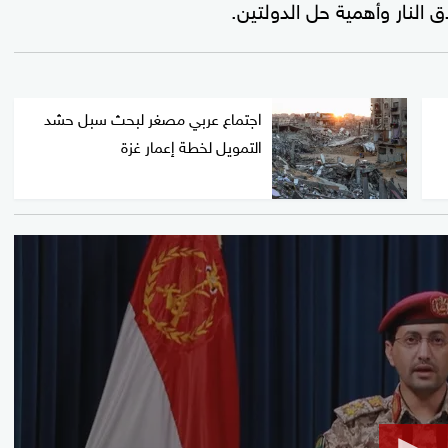
النار وأهمية حل الدولتين.
اجتماع عربي مصغر لبحث سبل حشد
التمويل لخطة إعمار غزة
0
seconds
of
23
seconds
Volume
90%