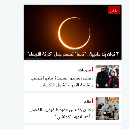
علوم
7 ثوان بلا جاذبية.. "ناسا" تحسم جدل "كارثة الأربعاء"
منوعات
زفاف رونالدو السبت؟ ماديرا تترقب
وقائمة النجوم تشعل التكهنات
عالم
رجلان وكنيس عمره 5 قرون.. الفصل
الأخير ليهود "كوتشي"