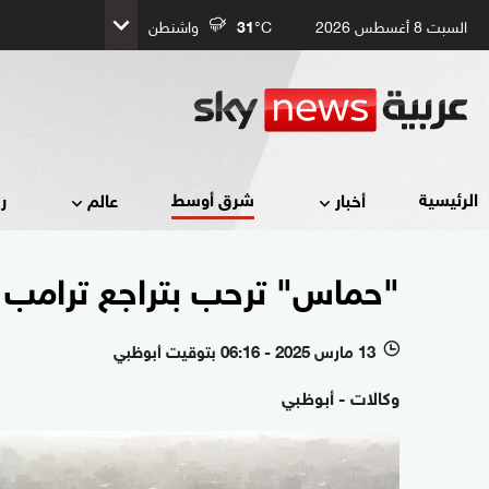
السبت 8 أغسطس 2026
°C
31
واشنطن
شرق أوسط
الرئيسية
أخبار
عالم
ر
"حماس" ترحب بتراجع ترامب 
13 مارس 2025 - 06:16 بتوقيت أبوظبي
l
وكالات - أبوظبي