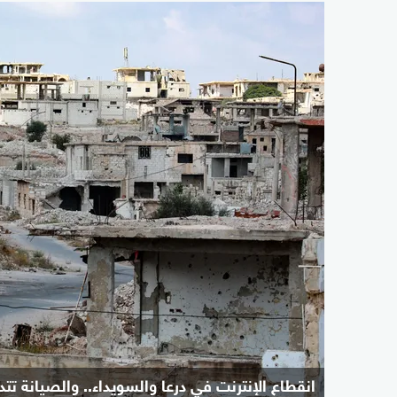
انقطاع الإنترنت في درعا والسويداء.. والصيانة تت