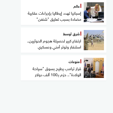
عالم
إسبانيا تهدد إيطاليا بإجراءات عقابية
مضادة بسبب تعليق "شنغن"
شرق أوسط
ارتفاع كبير لحصيلة هجوم الحوثيين..
استنفار وتوتر أمني وعسكري
منوعات
قرار ترامب يطيح بسوق "سياحة
الولادة".. حزم بـ100 ألف دولار