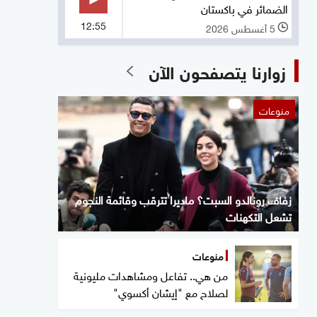
الضمائر في باكستان
12:55
5 أغسطس 2026
l
زوارنا يتصفحون الآن
منوعات
زفاف رونالدو السبت؟ ماديرا تترقب وقائمة النجوم
تشعل التكهنات
منوعات
من هي.. تفاعل ومشاهدات مليونية
لصلاح مع "إيشان أكسوي"