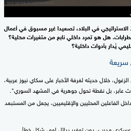
الاستراتيجي في البلاد، تصعيدا غير مسبوق في أعمال
طرابات. هل هو تمرد داخلي نابع من متغيرات محلية؟
يمي يُدار بأدوات داخلية؟
 سريعة
لزغول، خلال حديثه لغرفة الأخبار على سكاي نيوز عربية،
عابر، بل نقطة تحول جوهرية في المشهد السوري".
اخل الفاعلين المحليين والإقليميين، يجعل من المستبعد
غول أن "قرار تسريح أكثر من 170 ألف عسكري مدرب، دون توفير بدائل لهم، شكل خطأ