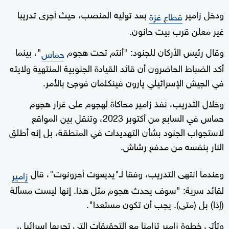
ودخل زامير
بعد توليه المنصب، حيث أجرى تدريبا
قطاع غزة
غير معلن قرب بيت حانون.
وقال رئيس الأركان للجنود: "أنتم تحت هجوم
"، بينما
حماس
أكد الضباط الحاضرون أن قائد القيادة الجنوبية المنتهية ولايته
في الجيش الإسرائيلي يارون فينكلمان فوجئ بالأمر.
وخلال التدريب، نفذ زامير محاكاة لهجوم على غرار هجوم
حماس في السابع من أكتوبر 2023، وتنقل بين المواقع
لاستجواب الجنود بشأن التهديدات في المنطقة، بل إنه أطلق
النار بنفسه من مدفع رشاش.
وعندما انتهى التدريب، وفقا لـ"يديعوت أحرونوت"، قال
زامير
لقائد سرية: "سوف يحدث هجوم مثل هذا. إنها ليست مسألة
(إذا) بل (متى). يجب أن تكون مستعدا".
وتأتي خطوة زامير تزامنا مع التحقيقات التي تجريها إسرائيل،