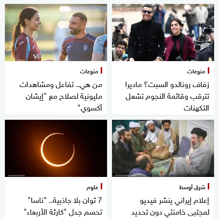
منوعات
منوعات
زفاف رونالدو السبت؟ ماديرا
من هي.. تفاعل ومشاهدات
تترقب وقائمة النجوم تشعل
مليونية لصلاح مع "إيشان
التكهنات
أكسوي"
شرق أوسط
علوم
إعلام إيراني ينشر فيديو
7 ثوان بلا جاذبية.. "ناسا"
لمجتبى خامنئي دون تحديد
تحسم جدل "كارثة الأربعاء"