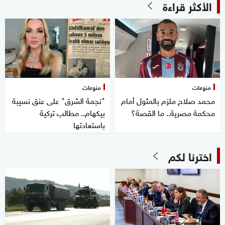
الأكثر قراءة
منوعات
منوعات
محمد صلاح ملزم بالمثول أمام
"نجمة الشرق" على عنق نسيبة
محكمة مصرية.. ما القصة؟
بيكهام.. مطالب تركية
باستعادتها
اخترنا لكم