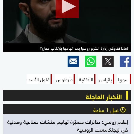
minutes,
57
seconds
لماذا تفاوض إدارة الشرع روسيا بعد اتهامها بارتكاب مجازر؟
سوريا
بانياس
اللاذقية
طرطوس
فلول الأسد
الأخبار العاجلة
قبل 1 ساعة
l
إعلام روسي: طائرات مسيّرة تهاجم منشآت صناعية ومدنية
في نيجنكامسك الروسية