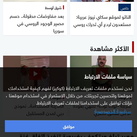
شرق أوسط
خاص
بعد مفاوضات مطولة.. حسم
الناتو لموقع سكاي نيوز عربية:
مصير الوجود الروسي في
مستعدون لردع أي تحرك روسي
سوريا
الأكثر مشاهدة
سياسة ملفات الارتباط
نحن نستخدم ملفات تعريف الارتباط (كوكيز) لفهم كيفية استخدامك
لموقعنا ولتحسين تجربتك. من خلال الاستمرار في استخدام موقعنا ،
منوعات
منوعات
فإنك توافق على استخدامنا لملفات تعريف الارتباط.
سرقة «توك توك» تنتهي بعودة
المدينة المستدامة.. نموذج
سياسية الخصوصية
الأمل لسائق مصري
دبي لمدن المستقبل
موافق
مصر تبلغ ويتكوف بضرورة تنفيذ اتفاق غزة