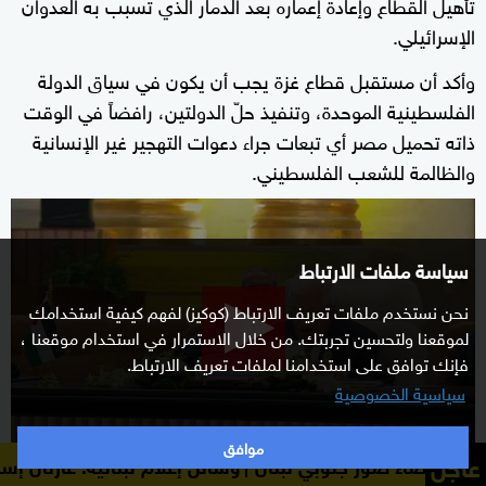
تأهيل القطاع وإعادة إعماره بعد الدمار الذي تسبب به العدوان
الإسرائيلي.
وأكد أن مستقبل قطاع غزة يجب أن يكون في سياق الدولة
الفلسطينية الموحدة، وتنفيذ حلّ الدولتين، رافضاً في الوقت
ذاته تحميل مصر أي تبعات جراء دعوات التهجير غير الإنسانية
والظالمة للشعب الفلسطيني.
0
seconds
سياسة ملفات الارتباط
of
2
نحن نستخدم ملفات تعريف الارتباط (كوكيز) لفهم كيفية استخدامك
minutes,
لموقعنا ولتحسين تجربتك. من خلال الاستمرار في استخدام موقعنا ،
23
فإنك توافق على استخدامنا لملفات تعريف الارتباط.
seconds
سياسية الخصوصية
موافق
عاجل
 جنوبي لبنان
وسائل إعلام لبنانية: غارتان إسرائيليتان استه
ارتياح فلسطيني بعد قرارات عباس الإصلاحية في القمة العربية