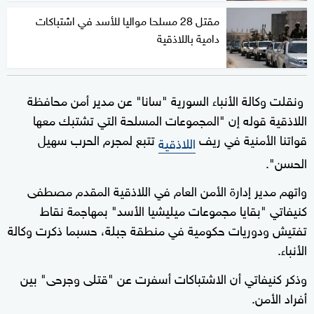
مقتل 28 مسلحا مواليا للأسد في اشتباكات
دامية باللاذقية
ونقلت وكالة الأنباء السورية "سانا" عن مدير أمن محافظة
اللاذقية قوله إن "المجموعات المسلحة التي تشتبك معها
قواتنا الأمنية في ريف
تتبع لمجرم الحرب سهيل
اللاذقية
الحسن".
واتهم مدير إدارة الأمن العام في اللاذقية المقدم مصطفى
كنيفاتي "بقايا مجموعات ميليشيا الأسد" بمهاجمة نقاط
تفتيش ودوريات حكومية في منطقة جبلة، حسبما ذكرت وكالة
الأنباء.
وذكر كنيفاتي أن الاشتباكات أسفرت عن "قتلى وجرحى" بين
أفراد الأمن.