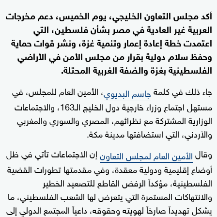
أكد مجلس التعاون الخليجي، يوم الخميس، دعم مخرجات
العربية غير العادية في مصر بشأن فلسطين، التي
اعتمدت خطة إعادة إعمار وتنمية غزة، ونشر قوات حماية
وحفظ سلام دولية بقرار من مجلس الأمن في الأراضي
الفلسطينية بغزة والضفة الغربية المحتلة.
جاء ذلك في كلمة
، الأمين العام للمجلس، في
جاسم البديوي
مستهل اجتماع وزراء خارجية دول الخليج الـ163، والاجتماعات
الوزارية المشتركة مع نظرائهم، المصري والسوري والمغربي
والأردني، التي استضافتها مدينة مكة.
وقال
إن الاجتماعات تأتي في ظل
الأمين العام لمجلس التعاون
أوضاع إقليمية ودولية معقدة، وفي مقدمتها تطورات القضية
الفلسطينية، مؤكداً الرفض القاطع للتصعيد الخطير
والانتهاكات المستمرة التي يتعرض لها الشعب الفلسطيني، ما
يشكل تهديداً صارخاً لهويته وحقوقه، داعياً المجتمع الدولي إلى