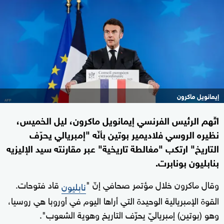
إيمانويل ماكرون
اتّهم الرئيس الفرنسي إيمانويل ماكرون، ليل الخميس،
نظيره الروسي فلاديمير بوتين بأنّه "إمبريالي يحرّف
التاريخ" ارتكب "مغالطة تاريخية" عبر مقارنته سيد الإليزيه
بنابليون بونابرت.
وقال ماكرون خلال مؤتمر صحافي إنّ "
قاد فتوحات.
نابليون
القوة الإمبريالية الوحيدة التي أراها اليوم في أوروبا هي روسيا،
وهو (بوتين) إمبرياليّ يحرّف التاريخ وهوية الشعوب".