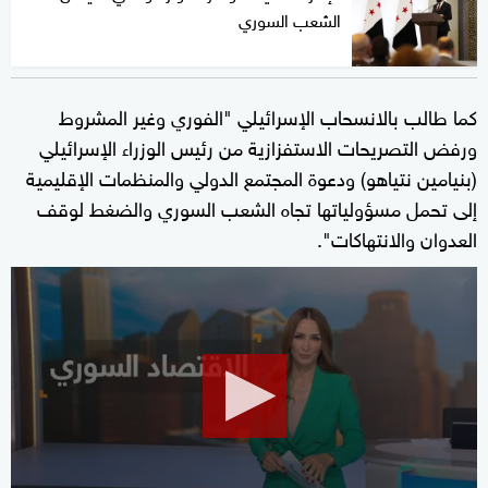
الشعب السوري
كما طالب بالانسحاب الإسرائيلي "الفوري وغير المشروط
ورفض التصريحات الاستفزازية من رئيس الوزراء الإسرائيلي
(بنيامين نتياهو) ودعوة المجتمع الدولي والمنظمات الإقليمية
إلى تحمل مسؤولياتها تجاه الشعب السوري والضغط لوقف
العدوان والانتهاكات".
0
seconds
of
19
minutes,
27
seconds