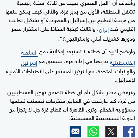
وأضاف أن "الحل المصري يجيب عن ثلاثة أسئلة رئيسية
تشغل المنطقة، الأول من يدير غزة، والثاني كيف يمكن منعها
من عرقلة التطبيع بين إسرائيل والسعودية أو تشكيل تحالف
إقليمي ضد
، والثالث كيفية الحفاظ على استقرار مصر
إيران
ودورها كشريك أمني وإستراتيجي؟".
وأوضح لابيد أن خطته لا تستبعد إمكانية دمج
السلطة
تدريجيا في إدارة غزة، بتنسيق مع
الفلسطينية
إسرائيل
والولايات المتحدة، مع التركيز المستمر على الاحتياجات الأمنية
لإسرائيل.
وترفض مصر بشكل تام أي خطة تتضمن تهجير الفسطينيين
من غزة، كما عارضت في السابق مقترحات تضمنت تسلمها
مسؤولية القطاع. وترى القاهرة أن قطاع غزة جزء لا يتجزأ من
الدولة الفلسطينية المستقبلية.