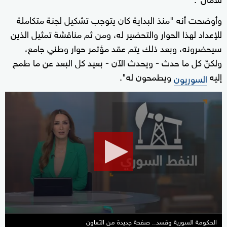
وأوضحت أنه "منذ البداية كان يتوجب تشكيل لجنة متكاملة
للإعداد لهذا الحوار والتحضير له، ومن ثم مناقشة تمثيل الذين
سيحضرونه، وبعد ذلك يتم عقد مؤتمر حوار وطني جامع،
ولكنّ كل ما حدث - ويحدث الآن - بعيد كل البعد عن ما طمح
إليه
ويطمحون له".
السوريون
0
seconds
of
1
minute,
17
seconds
الحكومة السورية وقسد.. صفحة جديدة من التعاون