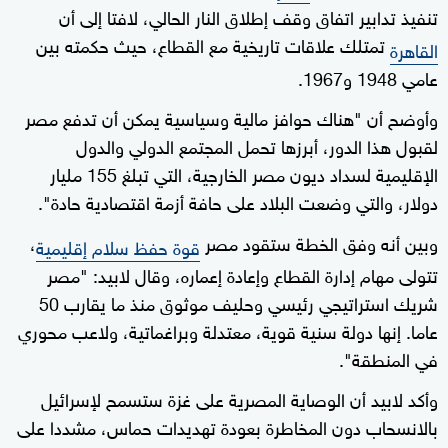
تنفيذ تدابير اتفاق وقف إطلاق النار الحالي، لافتا إلى أن
تمتلك علاقات تاريخية مع القطاع، حيث حكمته بين
القاهرة
عامي 1948 و1967.
وأوضح أن "هناك حوافز مالية وسياسية يمكن أن تدفع مصر
لقبول هذا الدور، أبرزها تحمل المجتمع الدولي والدول
الإقليمية لسداد ديون مصر الخارجية، التي تبلغ 155 مليار
دولار، والتي وضعت البلاد على حافة أزمة اقتصادية حادة".
وبين أنه وفق الخطة ستقود مصر
،
قوة حفظ سلام إقليمية
تتولى مهام إدارة القطاع وإعادة إعماره، وقال لابيد: "مصر
شريك استراتيجي رئيسي وحليف موثوق منذ ما يقارب 50
عاما. إنها دولة سنية قوية، معتدلة وبراغماتية، ولاعب محوري
في المنطقة".
وأكد لابيد أن الوصاية المصرية على غزة ستسمح لإسرائيل
بالانسحاب دون المخاطرة بعودة تهديدات حماس، مشددا على