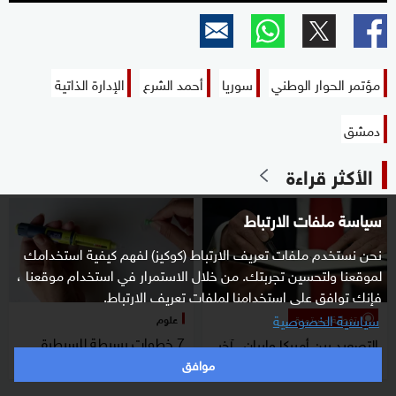
مؤتمر الحوار الوطني
سوريا
أحمد الشرع
الإدارة الذاتية
دمشق
الأكثر قراءة
سياسة ملفات الارتباط
نحن نستخدم ملفات تعريف الارتباط (كوكيز) لفهم كيفية استخدامك
لموقعنا ولتحسين تجربتك. من خلال الاستمرار في استخدام موقعنا ،
فإنك توافق على استخدامنا لملفات تعريف الارتباط.
سياسية الخصوصية
تغطية مستمرة
علوم
7 خطوات بسيطة للسيطرة
التصعيد بين أميركا وإيران.. آخر
على ارتفاع سكر الدم صباحا
الأخبار
موافق