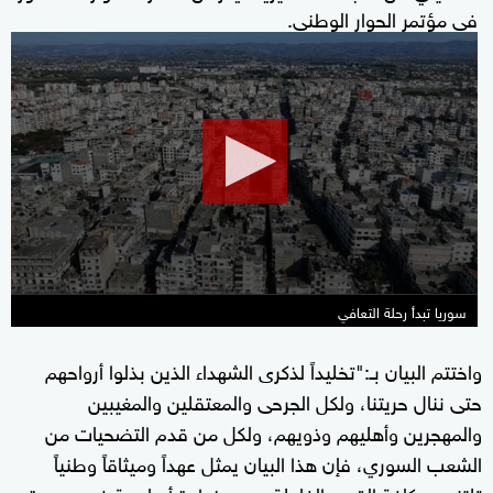
في مؤتمر الحوار الوطني.
0
seconds
of
59
seconds
سوريا تبدأ رحلة التعافي
واختتم البيان بـ:"تخليداً لذكرى الشهداء الذين بذلوا أرواحهم
حتى ننال حريتنا، ولكل الجرحى والمعتقلين والمغيبين
والمهجرين وأهليهم وذويهم، ولكل من قدم التضحيات من
الشعب السوري، فإن هذا البيان يمثل عهداً وميثاقاً وطنياً
تلتزم به كافة القوى الفاعلة، وهو خطوة أساسية في مسيرة