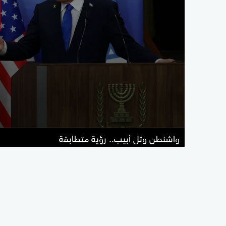
واشنطن وتل أبيب.. رؤية متطابقة