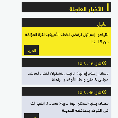
الأخبار العاجلة
عاجل
نتنياهو: إسرائيل ترفض الخطة الأميركية لغزة المؤلفة
من 15 بندا
المزيد
قبل 16 دقيقة
l
وسائل إعلام إيرانية: الرئيس بزشكيان التقى المرشد
مجتبى خامنئ وبحثا الأوضاع الراهنة
قبل 46 دقيقة
l
مصادر يمنية لسكاي نيوز عربية: سماع 3 انفجارات
في الخوخة بمحافظة الحديدة