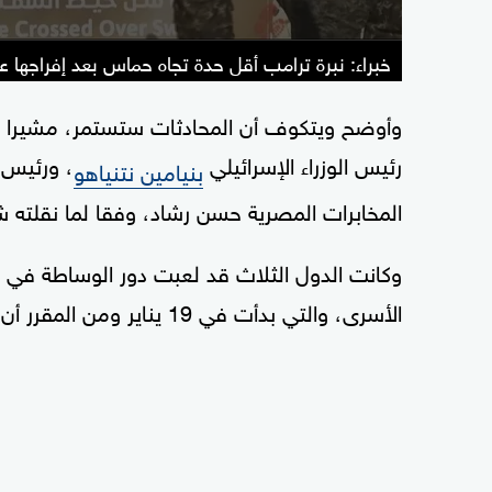
خبراء: نبرة ترامب أقل حدة تجاه حماس بعد إفراجها عن 3 رها
وأوضح ويتكوف أن المحادثات ستستمر، مشيرا إلى أ
رئيس الوزراء الإسرائيلي
، ورئيس 
بنيامين نتنياهو
المخابرات المصرية حسن رشاد، وفقا لما نقلته ش
وكانت الدول الثلاث قد لعبت دور الوساطة في إنج
الأسرى، والتي بدأت في 19 يناير ومن المقرر أن تكتمل بحلول أول مارس المقبل.