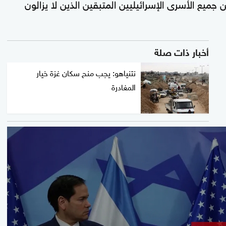
جميع الأسرى الإسرائيليين المتبقين الذين لا يزالون
أخبار ذات صلة
نتنياهو: يجب منح سكان غزة خيار
المغادرة
0
seconds
of
9
minutes,
27
seconds
Volume