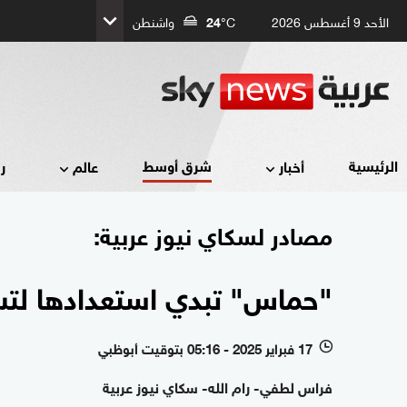
الأحد 9 أغسطس 2026
°C
24
واشنطن
شرق أوسط
الرئيسية
أخبار
عالم
ر
مصادر لسكاي نيوز عربية:
"حماس" تبدي استعدادها لتس
17 فبراير 2025 - 05:16 بتوقيت أبوظبي
l
فراس لطفي- رام الله- سكاي نيوز عربية