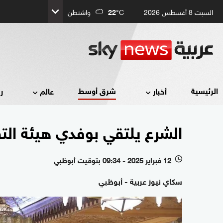
السبت 8 أغسطس 2026
°C
22
واشنطن
شرق أوسط
الرئيسية
أخبار
عالم
ر
الشرع يلتقي بوفدي هيئة ال
12 فبراير 2025 - 09:34 بتوقيت أبوظبي
l
سكاي نيوز عربية - أبوظبي