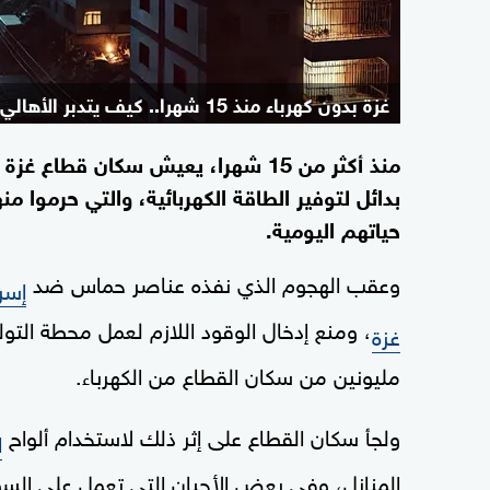
غزة بدون كهرباء منذ 15 شهرا.. كيف يتدبر الأهالي أمورهم؟
منذ أكثر من 15 شهرا، يعيش سكان ق
بدائل لتوفير الطاقة الكهربائية، والتي حرموا
حياتهم اليومية.
وعقب الهجوم الذي نفذه عناصر حماس ضد
إسر
، ومنع إدخال الوقود اللازم لعمل محطة التو
غزة
مليونين من سكان القطاع من الكهرباء.
ولجأ سكان القطاع على إثر ذلك لاستخدام ألواح
ا
المنازل، وفي بعض الأحيان التي تعمل على السول