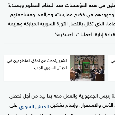
املين في هذه المؤسسات ضد النظام المخلوع وبصلابة
ية وجهودهم في فضح ممارساته وجرائمه، ومساهمتهم
ى مدى 14 عاما، الذي تكلل بانتصار الثورة السورية المباركة وهزيمة
يادة إدارة العمليات العسكرية".
في
الشرع يتحدث عن تدفق المتطوعين في
الجيش السوري الجديد
 رئيس الجمهورية والعمل معه يدا بيد من أجل تخطي
 الأمن والاستقرار، وإتمام تشكيل
على
الجيش السوري
سكرية فيه، وحصر السلاح بيد الدولة، والمضي قدما