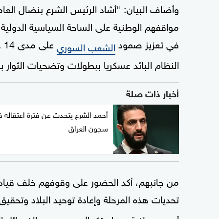
وأضاف البيان: "أشاد الرئيس الشرع بنضال الع
مواقفهم الوطنية على الساحة السياسية الدول
في تعزيز صمود
عل
الشعب السوري
النظام البائد عسكريا ببطولات وتضحيات الثوار بق
أخبار ذات صلة
أحمد الشرع يتحدث عن فترة اعتقاله 
سجون العراق
من جانبهم، أكد الحضور على وقوفهم خلف قيادة
تحديات هذه المرحلة وإعادة توحيد البلاد وتحقيق
أسس وطنية عبر استكمال دمج جميع الفصائل الع