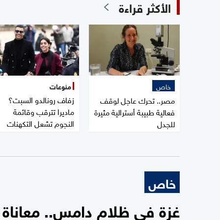
الأكثر قراءة
خاص
منوعات
زفاف رونالدو السبت؟
مصر.. تحرك عاجل لوقف
ماديرا تترقب وقائمة
فعالية طبيبة أسترالية مثيرة
النجوم تشعل التكهنات
للجدل
خاص
غزة في ظلام دامس.. معاناة بلا كهر