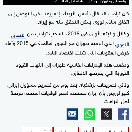
واشنطن وطهران.. رسائل متبادلة لحل الخلافات
كان ترامب قد قال، أمس الأربعاء، إنه يرغب في التوصل إلى
اتفاق سلام نووي يمكن التحقق منه مع إيران.
وخلال ولايته الأولى في 2018، انسحب ترامب من
الاتفاق
الذي أبرمته طهران مع القوى العالمية في 2015 وأعاد
النووي
فرض العقوبات التي شلت اقتصاد البلاد.
ودفعت هذه الإجراءات القاسية طهران إلى انتهاك القيود
النووية التي يفرضها الاتفاق.
وتأتي تصريحات بزشكيان بعد يوم من تصريح مسؤول إيراني
كبير لرويترز بأن إيران مستعدة لمنح الولايات المتحدة فرصة
لحل النزاعات.
الولايات المتحدة
إيران
نووي إيران
أزمة نووي إيران