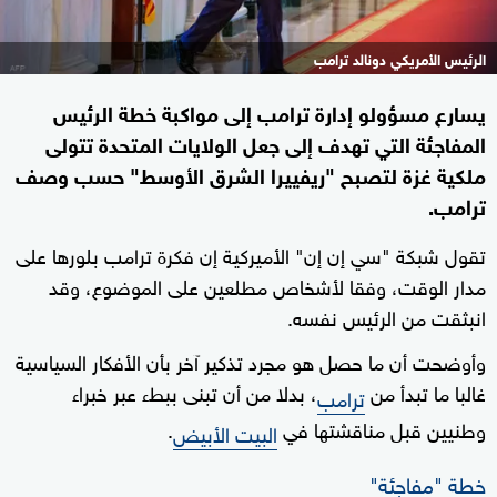
الرئيس الأمريكي دونالد ترامب
يسارع مسؤولو إدارة ترامب إلى مواكبة خطة الرئيس
المفاجئة التي تهدف إلى جعل الولايات المتحدة تتولى
ملكية غزة لتصبح "ريفييرا الشرق الأوسط" حسب وصف
ترامب.
تقول شبكة "سي إن إن" الأميركية إن فكرة ترامب بلورها على
مدار الوقت، وفقا لأشخاص مطلعين على الموضوع، وقد
انبثقت من الرئيس نفسه.
وأوضحت أن ما حصل هو مجرد تذكير آخر بأن الأفكار السياسية
غالبا ما تبدأ من
، بدلا من أن تبنى ببطء عبر خبراء
ترامب
وطنيين قبل مناقشتها في
.
البيت الأبيض
خطة "مفاجئة"