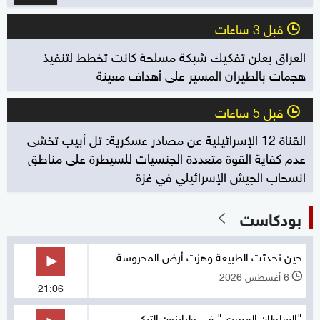
قبل 3 ساعات
l
العراق يعلن تفكيك شبكة مسلحة كانت تخطط لتنفيذ
هجمات بالطيران المسير على أهداف معينة
قبل 5 ساعات
l
القناة 12 الإسرائيلية عن مصادر عسكرية: تل أبيب تخشى
عدم كفاية القوة متعددة الجنسيات للسيطرة على مناطق
انسحاب الجيش الإسرائيلي في غزة
بودكاست
حين تحدثت الطبيعة وهزت أرض المحروسة
6 أغسطس 2026
l
21:06
"السلطان المصري" في طرابزون التركي