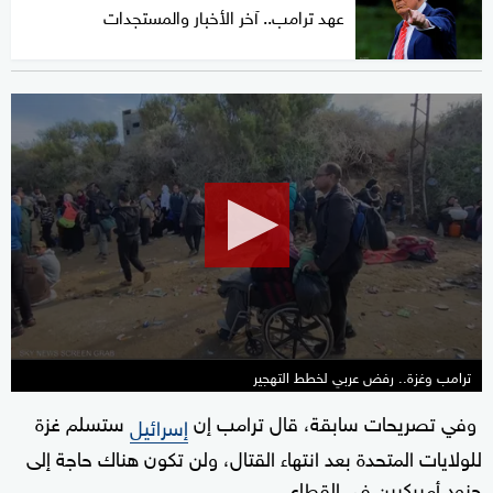
عهد ترامب.. آخر الأخبار والمستجدات
0
seconds
of
9
minutes,
38
seconds
ترامب وغزة.. رفض عربي لخطط التهجير
وفي تصريحات سابقة، قال ترامب إن
ستسلم غزة
إسرائيل
للولايات المتحدة بعد انتهاء القتال، ولن تكون هناك حاجة إلى
جنود أميركيين في القطاع.