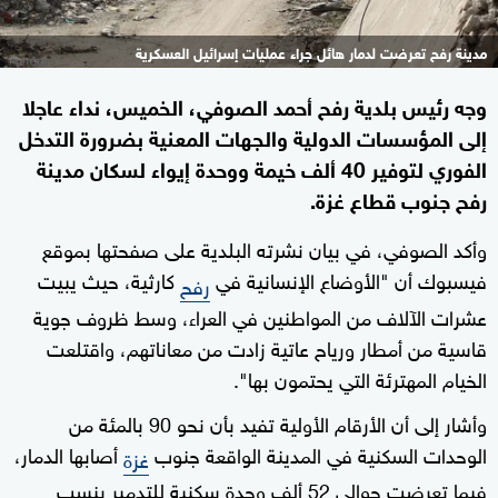
مدينة رفح تعرضت لدمار هائل جراء عمليات إسرائيل العسكرية
وجه رئيس بلدية رفح أحمد الصوفي، الخميس، نداء عاجلا
إلى المؤسسات الدولية والجهات المعنية بضرورة التدخل
الفوري لتوفير 40 ألف خيمة ووحدة إيواء لسكان مدينة
رفح جنوب قطاع غزة.
وأكد الصوفي، في بيان نشرته البلدية على صفحتها بموقع
فيسبوك أن "الأوضاع الإنسانية في
كارثية، حيث يبيت
رفح
عشرات الآلاف من المواطنين في العراء، وسط ظروف جوية
قاسية من أمطار ورياح عاتية زادت من معاناتهم، واقتلعت
الخيام المهترئة التي يحتمون بها".
وأشار إلى أن الأرقام الأولية تفيد بأن نحو 90 بالمئة من
الوحدات السكنية في المدينة الواقعة جنوب
أصابها الدمار،
غزة
فيما تعرضت حوالي 52 ألف وحدة سكنية للتدمير بنسب