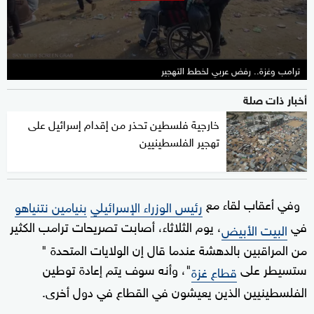
seconds
ترامب وغزة.. رفض عربي لخطط التهجير
أخبار ذات صلة
خارجية فلسطين تحذر من إقدام إسرائيل على
تهجير الفلسطينيين
وفي أعقاب لقاء مع
رئيس الوزراء الإسرائيلي
بنيامين نتنياهو
في
، يوم الثلاثاء، أصابت تصريحات ترامب الكثير
البيت الأبيض
من المراقبين بالدهشة عندما قال إن الولايات المتحدة "
ستسيطر على
"، وأنه سوف يتم إعادة توطين
قطاع غزة
الفلسطينيين الذين يعيشون في القطاع في دول أخرى.