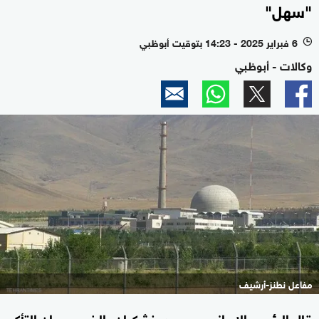
"سهل"
6 فبراير 2025 - 14:23 بتوقيت أبوظبي
l
وكالات - أبوظبي
مفاعل نطنز-أرشيف
قال الرئيس الإيراني مسعود بزشكيان، الخميس، إن التأكد