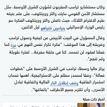
وكان مستشارو ترامب المقربون لشؤون الشرق الأوسط، مثل
مستشار الأمن القومي مايك والتز وويتكوف، على علم بنيته
طرح الاقتراح الثلاثاء، حيث ناقش والتز وويتكوف الفكرة مع
رئيس الوزراء الإسرائيلي
ليل الاثنين.
بنيامين نتنياهو
وقال المسؤول في البيت الأبيض عن كيفية وصول ترامب
وفريقه إلى هذا الموقف: "فكرة تكرار نفس النهج في
كما
غزة
فعلنا لعقود لن تصمد. كنا في حلقة مفرغة... لفترة طويلة
ولم تنجح".
يركز حاليا وسطاء ترامب في الشرق الأوسط على "خطوات
فعالة"، وفقا لمصدر مطلع على الاستراتيجية، أهمها ضمان
استمرار اتفاقية
الحالية واتفاقية تبادل
وقف إطلاق النار
الأسرى، وأن تلتزم جميع الأطراف "باتفاقها".
أخبار ذات صلة
ترامب: إسرائيل ستسلم غزة لأميركا في نهاية