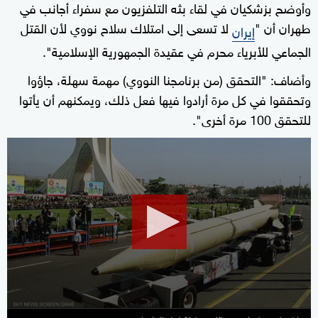
وأوضح بزشكيان في لقاء بثه التلفزيون مع سفراء أجانب في
طهران أن "
لا تسعى إلى امتلاك سلاح نووي لأن القتل
إيران
الجماعي للأبرياء محرم في عقيدة الجمهورية الإسلامية".
وأضاف: "التحقق (من برنامجنا النووي) مهمة سهلة، جاؤوا
وتحققوا في كل مرة أرادوا فيها فعل ذلك، ويمكنهم أن يأتوا
للتحقق 100 مرة أخرى".
0
seconds
of
10
minutes,
13
seconds