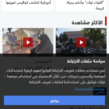
"التوك توك" وأحلم بحياة
أميركية تكشف كواليس تعيينها
كريمة
الأكثر مشاهدة
سياسة ملفات الارتباط
شرق أوسط
شرق أوسط
مفاوضات روما.. خلاف لبناني
الأسر الأكثر حاجة في غزة
نحن نستخدم ملفات تعريف الارتباط (كوكيز) لفهم كيفية استخدامك
إسرائيلي حول الانسحاب
تكتفي بوجبة واحدة في اليوم
لموقعنا ولتحسين تجربتك. من خلال الاستمرار في استخدام موقعنا ،
فإنك توافق على استخدامنا لملفات تعريف الارتباط.
سياسية الخصوصية
خاص
عاصفة رفض عربية لخطط ترامب لتهجير أهل
موافق
غزة.. هل يتراجع؟