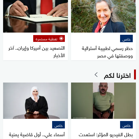
تغطية مستمرة
خاص
التصعيد بين أميركا وإيران.. آخر
حظر رسمي لطبيبة أسترالية
الأخبار
ووصفتها في مصر
اخترنا لكم
خاص
خاص
بطل الفيديو المؤثر: استعدت
أسماء علي.. أول قاضية يمنية