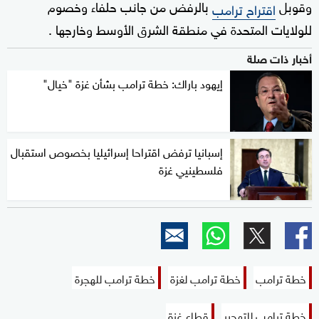
وقوبل
بالرفض من جانب حلفاء وخصوم
اقتراح ترامب
للولايات المتحدة في منطقة الشرق الأوسط وخارجها .
أخبار ذات صلة
إيهود باراك: خطة ترامب بشأن غزة "خيال"
إسبانيا ترفض اقتراحا إسرائيليا بخصوص استقبال
فلسطينيي غزة
خطة ترامب
خطة ترامب لغزة
خطة ترامب للهجرة
خطة ترامب للتهجير
قطاع غزة