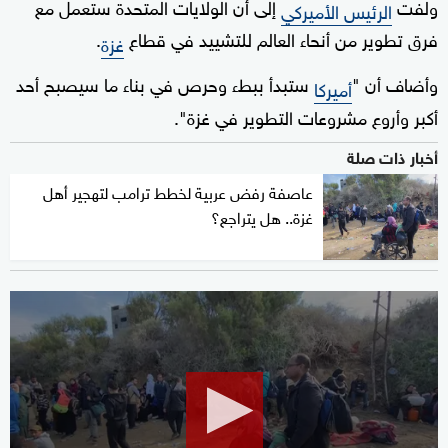
ولفت
إلى أن الولايات المتحدة ستعمل مع
الرئيس الأميركي
فرق تطوير من أنحاء العالم للتشييد في قطاع
.
غزة
وأضاف أن "
ستبدأ ببطء وحرص في بناء ما سيصبح أحد
أميركا
أكبر وأروع مشروعات التطوير في غزة".
أخبار ذات صلة
عاصفة رفض عربية لخطط ترامب لتهجير أهل
غزة.. هل يتراجع؟
0
seconds
of
9
minutes,
38