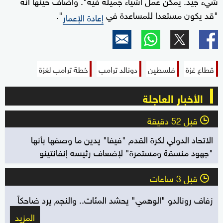
شيء جيد. يمكن عمل أشياء جميلة فيه". وأضاف حينها أنه
"قد يكون مستعدا للمساعدة في
".
إعادة الإعمار
قطاع غزة
فلسطين
دونالد ترامب
خطة ترامب لغزة
الأخبار العاجلة
قبل 52 دقيقة
l
الاتحاد الدولي لكرة القدم "فيفا" يدين ما وصفها بأنها
"جهود منسقة ومستمرة" لإضعاف رئيسه إنفانتينو
قبل 3 ساعات
l
زفاف رونالدو "الوهمي" يحشد المئات.. والنجم يرد ضاحكاً
المزيد