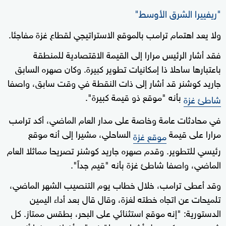
"ريفييرا الشرق الأوسط"
ولا يعد اهتمام ترامب بالموقع الاستراتيجي لقطاع غزة مفاجئا.
فقد أشار الرئيس مرارا إلى القيمة الاقتصادية للمنطقة
باعتبارها ساحلا ذا إمكانيات تطوير كبيرة. وكان صهره السابق
جاريد كوشنر قد أشار إلى ذات النقطة في وقت سابق، واصفا
بأنه "موقع ذو قيمة كبيرة".
شاطئ غزة
في محادثات عامة وخاصة على مدار العام الماضي، أكد ترامب
مرارا على قيمة
الساحلي، مشيرا إلى أنه موقع
موقع غزة
رئيسي للتطوير. وقدم صهره جاريد كوشنر تصريحا مماثلا العام
الماضي، واصفا شاطئ غزة بأنه "قيم جداً".
وقد أعطى ترامب، خلال خطاب يوم التنصيب الشهر الماضي،
تلميحات عن اتجاه خطته لغزة، وقال قال بعد أداء اليمين
الدستورية: "إنه موقع استثنائي على البحر، بطقس ممتاز. كل