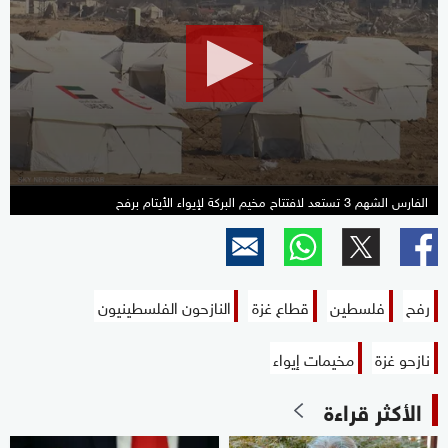
of
2
minutes,
1
second
الفارس الشهم 3 تستعد لافتتاح مخيم البركة لإيواء الأيتام برفح
رفح
فلسطين
قطاع غزة
النازحون الفلسطينيون
نازحو غزة
مخيمات إيواء
الأكثر قراءة