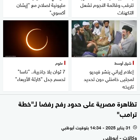
تترقب وقائمة النجوم تشعل
مليونية لصلاح مع "إيشان
التكهنات
أكسوي"
شرق أوسط
علوم
إعلام إيراني ينشر فيديو
7 ثوان بلا جاذبية.. "ناسا"
لمجتبى خامنئي دون تحديد
تحسم جدل "كارثة الأربعاء"
تاريخه
تظاهرة مصرية على حدود رفح رفضا لـ"خطة
ترامب"
31 يناير 2025 - 14:34 بتوقيت أبوظبي
l
وكالات - أبوظبي