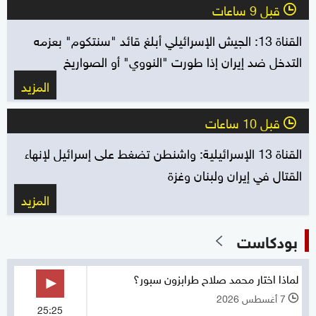
قبل 9 ساعات
l
القناة 13: الجيش الإسرائيلي أبلغ قائد "سنتكوم" بعزمه
التدخل ضد إيران إذا طورت "النووي" أو الصواريخ
المزيد
قبل 10 ساعات
l
القناة 13 الإسرائيلية: واشنطن تضغط على إسرائيل لإنهاء
القتال في إيران ولبنان وغزة
المزيد
بودكاست
لماذا اختار محمد صلاح طرابزون سبور؟
7 أغسطس 2026
l
25:25