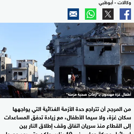
وكالات - أبوظبي
أطفال غزة مهددون بـ"أزمات صحية مزمنة"
من المرجح أن تتراجع حدة الأزمة الغذائية التي يواجهها
سكان غزة، ولا سيما الأطفال، مع زيادة تدفق المساعدات
إلى القطاع منذ سريان اتفاق وقف إطلاق النار بين
إسرائيل وحركة حماس في 19 يناير. ولكن حتى بعد وصول