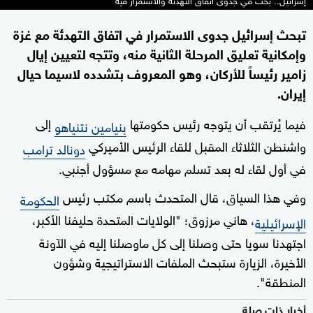
تبحث إسرائيل جدوى الاستمرار في اتفاق التهدئة مع غزة
وإمكانية تعليق المرحلة الثانية منه، وتتجه لتعيين إيال
زامير رئيساً للأركان، وهو المعروف بتشدده لاسيما حيال
إيران.
فيما يُرتقب أن يتوجه رئيس حكومتها
إلى
بنيامين نتنياهو
واشنطن الثلاثاء المقبل للقاء الرئيس الأميركي
دونالد ترامب
في أول لقاء له بعد تسلم مهامه مع مسؤول أجنبي.
وفي هذا السياق، قال المتحدث باسم مكتب رئيس
الحكومة
، هاني مرزوق؛ "الولايات المتحدة حليفنا الأكبر،
الإسرائيلية
اجتهدنا سويا حتى وصلنا إلى كل ماوصلنا إليه في الآونة
الأخيرة، الزيارة ستبحث الملفات الاستراتيجية وشؤون
المنطقة".
أخبار ذات صلة