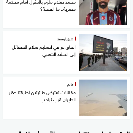
محمد صلاح ملزم بالمثول أمام محكمة
مصرية.. ما القصة؟
شرق أوسط
اتفاق عراقي لتسليم سلاح الفصائل
إلى الحشد الشعبي
عالم
مقاتلات تعترض طائرتين اخترقتا حظر
الطيران قرب ترامب
المتحدث باسم نتنياهو يحدد "أهم أهداف"