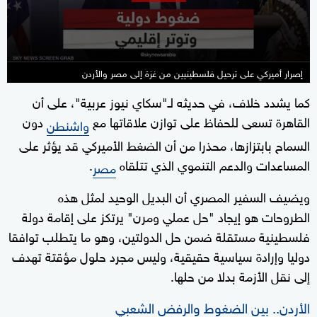
إصرار أميركي على ترحيل فلسطينيين من غزة إلى مصر والأردن
كما يشدد خلاف، في حديثه لـ"سكاي نيوز عربية"، على أن
القاهرة تسعى للحفاظ على توازن علاقاتها مع
دون
واشنطن
السماح بابتزازها، محذرا من أن الضغط الأميركي قد يؤثر على
المساعدات والدعم التنموي الذي تتلقاه
.
مصر
ويضيف السفير المصري أن البديل الوحيد لمثل هذه
الطروحات هو إيجاد "حل عملي ومرن" يرتكز على إقامة دولة
فلسطينية مستقلة ضمن حل الدولتين، وهو ما يتطلب توافقا
دوليا وإرادة سياسية حقيقية، وليس مجرد حلول مؤقتة تهدف
إلى نقل الأزمة بدلا من حلها.
الأردن.. بين الضغوط والرفض الشعبي