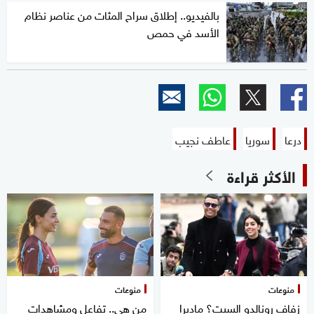
بالفيديو.. إطلاق سراح المئات من عناصر نظام
الأسد في حمص
درعا
سوريا
عاطف نجيب
الأكثر قراءة
منوعات
منوعات
زفاف رونالدو السبت؟ ماديرا
من هي.. تفاعل ومشاهدات