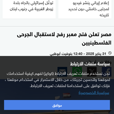
إعلام إيراني ينشر فيديو
توغّل إسرائيلي باتجاه بلدة
لمجتبى خامنئي دون تحديد
زوطر الغربية في جنوب لبنان
تاريخه
مصر تعلن فتح معبر رفح لاستقبال الجرحى
الفلسطينيين
31 يناير 2025 - 12:40 بتوقيت أبوظبي
l
وكالات - أبوظبي
سياسة ملفات الارتباط
نحن نستخدم ملفات تعريف الارتباط (كوكيز) لفهم كيفية استخدامك
لموقعنا ولتحسين تجربتك. من خلال الاستمرار في استخدام موقعنا ،
فإنك توافق على استخدامنا لملفات تعريف الارتباط.
سياسية الخصوصية
موافق