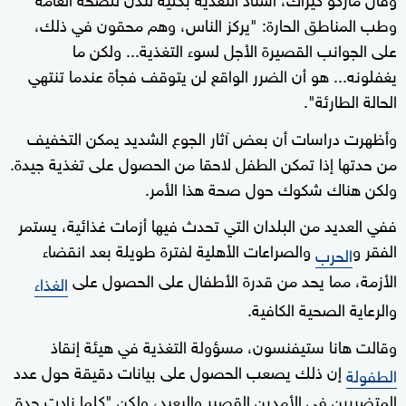
وطب المناطق الحارة: "يركز الناس، وهم محقون في ذلك،
على الجوانب القصيرة الأجل لسوء التغذية... ولكن ما
يغفلونه... هو أن الضرر الواقع لن يتوقف فجأة عندما تنتهي
الحالة الطارئة".
وأظهرت دراسات أن بعض آثار الجوع الشديد يمكن التخفيف
من حدتها إذا تمكن الطفل لاحقا من الحصول على تغذية جيدة.
ولكن هناك شكوك حول صحة هذا الأمر.
ففي العديد من البلدان التي تحدث فيها أزمات غذائية، يستمر
الفقر و
والصراعات الأهلية لفترة طويلة بعد انقضاء
الحرب
الأزمة، مما يحد من قدرة الأطفال على الحصول على
الغذاء
والرعاية الصحية الكافية.
وقالت هانا ستيفنسون، مسؤولة التغذية في هيئة إنقاذ
إن ذلك يصعب الحصول على بيانات دقيقة حول عدد
الطفولة
المتضررين في الأمدين القصير والبعيد، ولكن "كلما زادت حدة