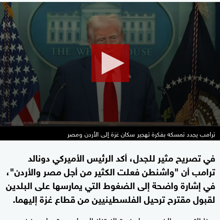
0
seconds
of
2
minutes,
21
seconds
ترامب يجدد تمسكه بفكرة تهجير سكان غزة إلى الأردن ومصر
في تصريح مثير للجدل، أكد الرئيس الأميركي دونالد
ترامب أن "واشنطن فعلت الكثير من أجل مصر والأردن"،
في إشارة واضحة إلى الضغوط التي يمارسها على البلدين
لقبول مقترح ترحيل الفلسطينيين من قطاع غزة إليهما.
هذا التصريح الذي يحمل نبرة الابتزاز السياسي قوبل برفض