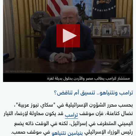
0
seconds
of
0
seconds
مستشار لترامب يطالب مصر والأردن بحلول بديلة لغزة
ترامب ونتنياهو.. تنسيق أم تناقض؟
بحسب محرر الشؤون الإسرائيلية في "سكاي نيوز عربية"،
نضال كناعنة، فإن موقف
قد يكون محاولة لإرضاء التيار
ترامب
اليميني المتطرف في إسرائيل، لكنه في الوقت ذاته يضع
رئيس الوزراء الإسرائيلي
في موقف صعب.
بنيامين نتنياهو