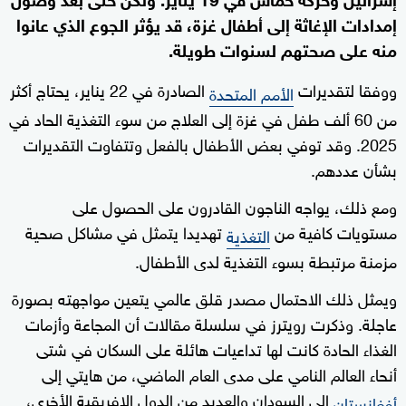
إمدادات الإغاثة إلى أطفال غزة، قد يؤثر الجوع الذي عانوا
منه على صحتهم لسنوات طويلة.
ووفقا لتقديرات
الصادرة في 22 يناير، يحتاج أكثر
الأمم المتحدة
من 60 ألف طفل في غزة إلى العلاج من سوء التغذية الحاد في
2025. وقد توفي بعض الأطفال بالفعل وتتفاوت التقديرات
بشأن عددهم.
ومع ذلك، يواجه الناجون القادرون على الحصول على
مستويات كافية من
تهديدا يتمثل في مشاكل صحية
التغذية
مزمنة مرتبطة بسوء التغذية لدى الأطفال.
ويمثل ذلك الاحتمال مصدر قلق عالمي يتعين مواجهته بصورة
عاجلة. وذكرت رويترز في سلسلة مقالات أن المجاعة وأزمات
الغذاء الحادة كانت لها تداعيات هائلة على السكان في شتى
أنحاء العالم النامي على مدى العام الماضي، من هايتي إلى
إلى السودان والعديد من الدول الإفريقية الأخرى،
أفغانستان