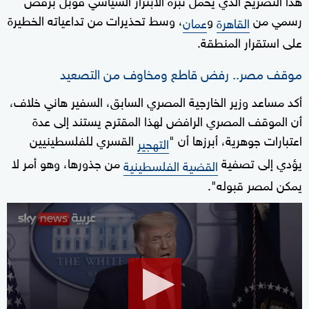
رسمي من
و
، وسط تحذيرات من تداعياته الخطيرة
القاهرة
عمان
على استقرار المنطقة.
موقف مصر.. رفض قاطع ومخاوف من التصعيد
أكد مساعد وزير الخارجية المصري السابق، السفير هاني خلاف،
أن الموقف المصري الرافض لهذا المقترح يستند إلى عدة
اعتبارات جوهرية، أبرزها أن "
القسري للفلسطينيين
التهجير
يؤدي إلى تصفية
من جذورها، وهو أمر لا
القضية الفلسطينية
يمكن لمصر قبوله".
0
seconds
of
0
seconds