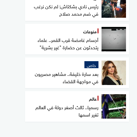
رئيس نادي بشكتاش: لم نكن نرغب
في ضم محمد صلاح
منوعات
أجسام غامضة قرب القمر.. علماء
يتحدثون عن حضارة "غير بشرية"
خاص
بعد سارة خليفة.. مشاهير مصريون
في مواجهة القضاء
عالم
رسميا.. ثالث أصغر دولة في العالم
تغير اسمها