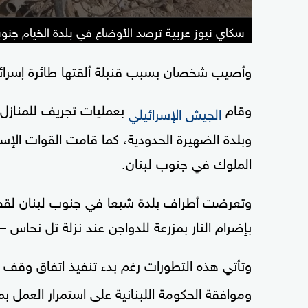
سكاي نيوز عربية ترصد الأوضاع في بلدة الخيام جنوب
وأصيب شخصان بسبب قنبلة ألقتها طائرة إسرائ
وقام
بعمليات تجريف للمنازل 
الجيش الإسرائيلي
وبلدة الضهيرة الحدودية، كما قامت القوات الإسر
الملوك في جنوب لبنان.
وتعرضت أطراف بلدة شبعا في جنوب لبنان لقصف
بإضرام النار بمزرعة للدواجن عند نزلة تل نحاس
وتأتي هذه التطورات رغم بدء تنفيذ اتفاق وقف إ
وموافقة الحكومة اللبنانية على استمرار العمل بموجبه حتى 18 ف