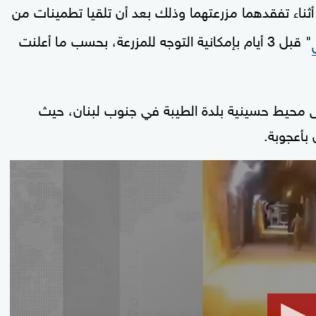
ثناء تفقدهما مزرعتهما وذلك بعد أن تلقيا تطمينات من
" قبل 3 أيام بإمكانية التوجه للمزرعة، بحسب ما أعلنت
 محيط حسينية بلدة الطيبة في جنوب لبنان، حيث
بأعجوبة.
0
seconds
of
49
seconds
Volume
90%