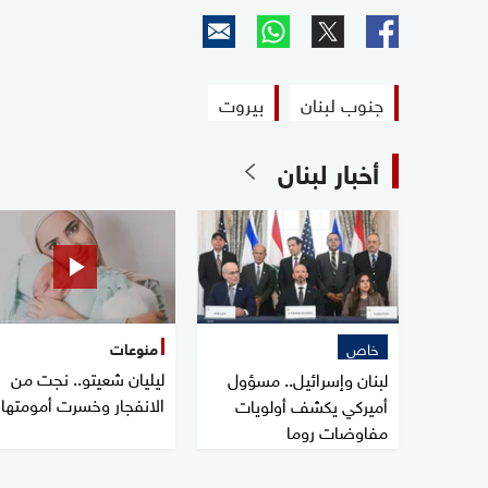
جنوب لبنان
بيروت
أخبار لبنان
خاص
منوعات
ليليان شعيتو.. نجت من
لبنان وإسرائيل.. مسؤول
الانفجار وخسرت أمومتها
أميركي يكشف أولويات
مفاوضات روما