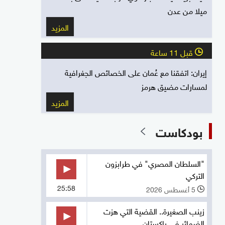
ميلا من عدن
المزيد
قبل 11 ساعة
l
إيران: اتفقنا مع عُمان على الخصائص الجغرافية
لمسارات مضيق هرمز
المزيد
بودكاست
"السلطان المصري" في طرابزون
التركي
25:58
5 أغسطس 2026
l
زينب الصغيرة.. القضية التي هزت
الضمائر في باكستان