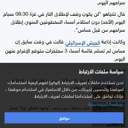
سراحهم اليوم.
قال نتنياهو "لن يكون وقف لإطلاق النار في غزة 08:30 صباح
اليوم (الأحد) دون استلام أسماء المخطوفين المنوي إطلاق
سراحهم من قبل حماس".
وكانت إذاعة
قالت في وقت سابق إن
الجيش الإسرائيلي
حماس لم تسلم قائمة أسماء 3 محتجزات متوقع الإفراج عنهن
اليوم.
أخبار ذات صلة
سياسة ملفات الارتباط
الجيش الإسرائيلي يحذر سكان غزة من الاقتراب
نحن نستخدم ملفات تعريف الارتباط (كوكيز) لفهم كيفية استخدامك
من قواته
لموقعنا ولتحسين تجربتك. من خلال الاستمرار في استخدام موقعنا ،
فإنك توافق على استخدامنا لملفات تعريف الارتباط.
سياسية الخصوصية
قبل ساعات من بدءه.. "وفود اتفاق غزة" تصل
القاهرة
موافق