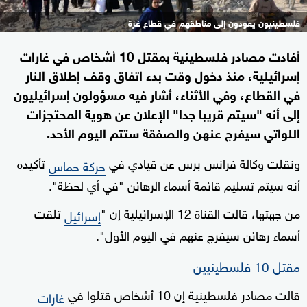
فلسطينيون يعودون إلى مناطقهم في قطاع غزة
أفادت مصادر فلسطينية بمقتل 10 أشخاص في غارات
إسرائيلية، منذ دخول وقت بدء اتفاق وقف إطلاق النار
في القطاع، وفي الأثناء، أشار فيه مسؤولون إسرائيليون
إلى أنه "سيتم قريبا جدا" الإعلان عن هوية المحتجزات
اللواتي سيفرج عنهن والصفقة ستتم اليوم الأحد.
ونقلت وكالة فرانس برس عن قيادي في
تأكيده
حركة حماس
أنه سيتم تسليم قائمة أسماء الرهائن "في أي لحظة".
من جهتها، قالت القناة 12 الإسرائيلية إن "
تلقت
إسرائيل
أسماء رهائن سيفرج عنهم في اليوم الأول".
مقتل 10 فلسطينيين
قالت مصادر فلسطينية إن 10 أشخاص قتلوا في
غارات