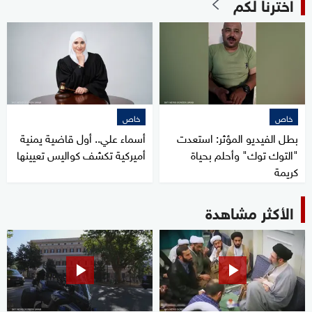
اخترنا لكم
خاص
خاص
بطل الفيديو المؤثر: استعدت
أسماء علي.. أول قاضية يمنية
"التوك توك" وأحلم بحياة
أميركية تكشف كواليس تعيينها
كريمة
الأكثر مشاهدة