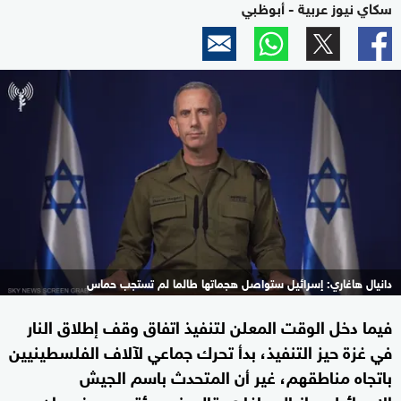
سكاي نيوز عربية - أبوظبي
دانيال هاغاري: إسرائيل ستواصل هجماتها طالما لم تستجب حماس
فيما دخل الوقت المعلن لتنفيذ اتفاق وقف إطلاق النار
في غزة حيز التنفيذ، بدأ تحرك جماعي لآلاف الفلسطينيين
باتجاه مناطقهم، غير أن المتحدث باسم الجيش
الإسرائيلي دانيال هاغاري قال، في مؤتمر صحفي، إن