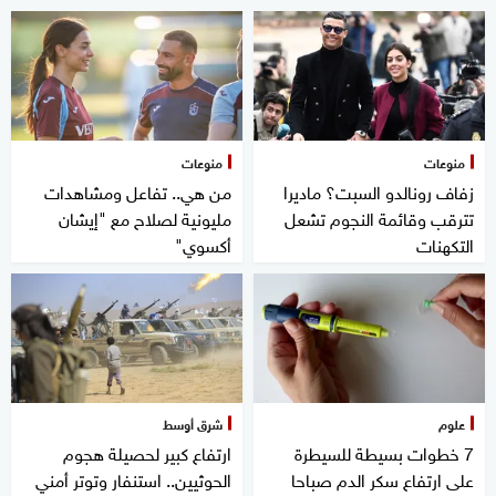
منوعات
منوعات
زفاف رونالدو السبت؟ ماديرا
من هي.. تفاعل ومشاهدات
تترقب وقائمة النجوم تشعل
مليونية لصلاح مع "إيشان
التكهنات
أكسوي"
علوم
شرق أوسط
7 خطوات بسيطة للسيطرة
ارتفاع كبير لحصيلة هجوم
على ارتفاع سكر الدم صباحا
الحوثيين.. استنفار وتوتر أمني