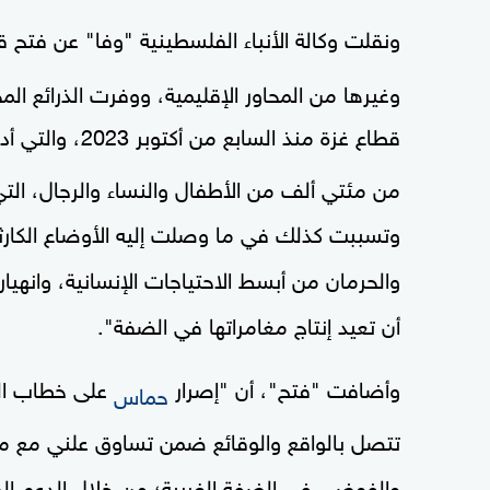
ونقلت وكالة الأنباء الفلسطينية "وفا" عن فتح قو
وغيرها من المحاور الإقليمية، ووفرت الذرائع الم
قطاع غزة منذ السابع من أكتوبر 2023، والتي أدت إلى دمار
من مئتي ألف من الأطفال والنساء والرجال، ال
وتسببت كذلك في ما وصلت إليه الأوضاع الكارثي
والحرمان من أبسط الاحتياجات الإنسانية، وانه
أن تعيد إنتاج مغامراتها في الضفة".
وأضافت "فتح"، أن "إصرار
على خطاب المز
حماس
تتصل بالواقع والوقائع ضمن تساوق علني مع مخط
والفوضى في الضفة الغربية؛ من خلال الدعم ال