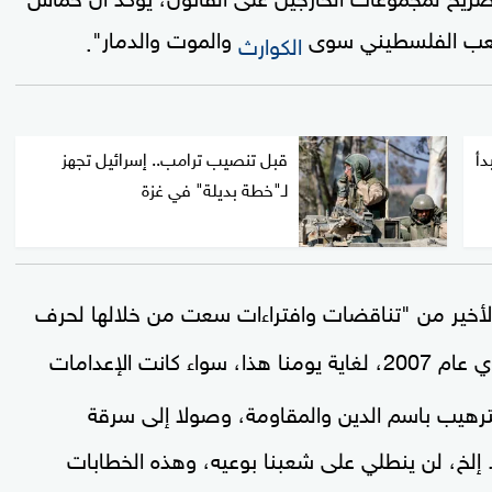
لشعب الفلسطيني سوى
والموت والدمار"
.
الكوارث
دأ
قبل تنصيب ترامب.. إسرائيل تجهز
لـ"خطة بديلة" في غزة
لأخير من "تناقضات وافتراءات سعت من خلالها لحرف
منذ انقلابها الدموي عام 2007، لغاية يومنا هذا، سواء كانت الإعدامات
لترهيب باسم الدين والمقاومة، وصولا إلى سرقة
. إلخ، لن ينطلي على شعبنا بوعيه، وهذه الخطابات