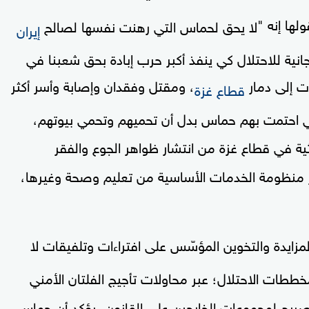
لها إنه "
لا يحق لحماس التي رهنت نفسها لصالح
إيران
جانية للاحتلال كي ينفذ أكبر حرب إبادة بحق شعبنا في
، ومقتل وفقدان وإصابة وأسر أكثر
قطاع غزة
تي احتمت بهم حماس بدل أن تحميهم وتحمي بيوتهم،
ة في قطاع غزة من انتشار ظواهر الجوع والفقر
يار منظومة الخدمات الأساسية من تعليم وصحة وغيرها،
ايدة والتخوين المؤسّس على افتراءات وتلفيقات لا
طات الاحتلال؛ عبر محاولات تأجيج الفلتان الأمني
صريح لمجموعات الخارجين على القانون، يؤكد أن حماس