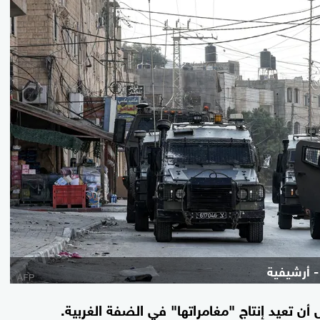
- أرشيفية
 تعيد إنتاج "مغامراتها" في الضفة الغربية.