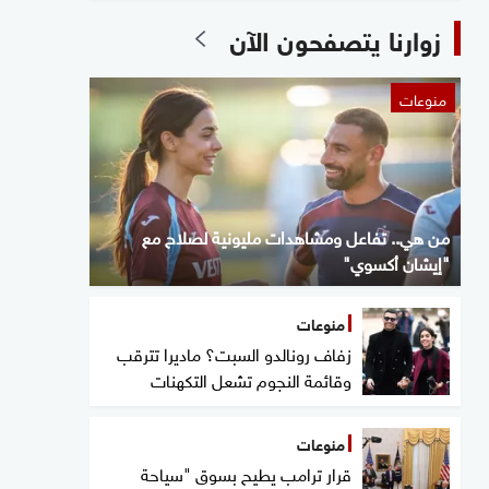
زوارنا يتصفحون الآن
منوعات
من هي.. تفاعل ومشاهدات مليونية لصلاح مع
"إيشان أكسوي"
منوعات
زفاف رونالدو السبت؟ ماديرا تترقب
وقائمة النجوم تشعل التكهنات
منوعات
قرار ترامب يطيح بسوق "سياحة