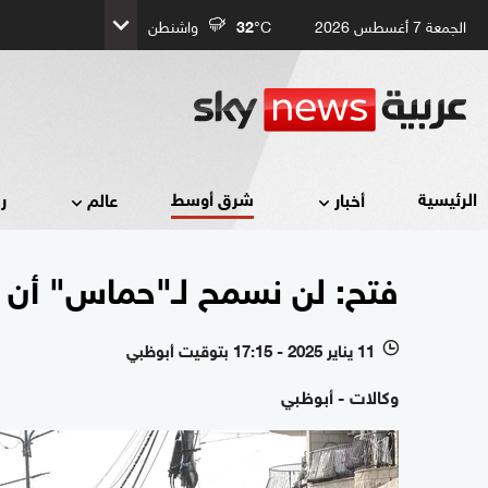
الجمعة 7 أغسطس 2026
°C
32
واشنطن
شرق أوسط
الرئيسية
أخبار
عالم
ر
فتح: لن نسمح لـ"حماس" أن تع
11 يناير 2025 - 17:15 بتوقيت أبوظبي
l
وكالات - أبوظبي