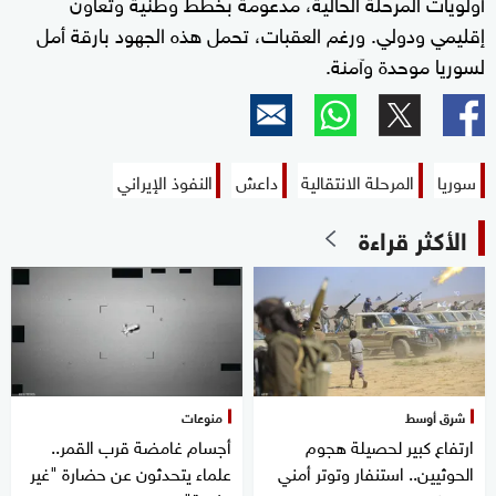
أولويات المرحلة الحالية، مدعومة بخطط وطنية وتعاون
إقليمي ودولي. ورغم العقبات، تحمل هذه الجهود بارقة أمل
لسوريا موحدة وآمنة.
سوريا
المرحلة الانتقالية
داعش
النفوذ الإيراني
الأكثر قراءة
شرق أوسط
منوعات
ارتفاع كبير لحصيلة هجوم
أجسام غامضة قرب القمر..
الحوثيين.. استنفار وتوتر أمني
علماء يتحدثون عن حضارة "غير