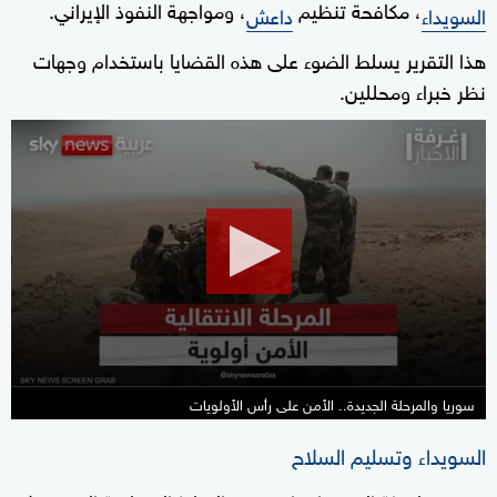
، مكافحة تنظيم
، ومواجهة النفوذ الإيراني.
السويداء
داعش
هذا التقرير يسلط الضوء على هذه القضايا باستخدام وجهات
نظر خبراء ومحللين.
0
seconds
of
23
minutes,
51
seconds
سوريا والمرحلة الجديدة.. الأمن على رأس الأولويات
السويداء وتسليم السلاح