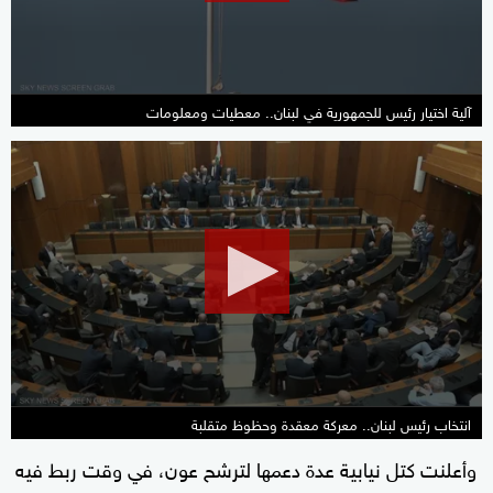
seconds
آلية اختيار رئيس للجمهورية في لبنان.. معطيات ومعلومات
0
seconds
of
2
minutes,
25
seconds
انتخاب رئيس لبنان.. معركة معقدة وحظوظ متقلبة
وأعلنت كتل نيابية عدة دعمها لترشح عون، في وقت ربط فيه