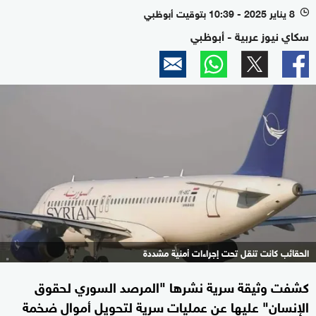
8 يناير 2025 - 10:39 بتوقيت أبوظبي
l
سكاي نيوز عربية - أبوظبي
الحقائب كانت تنقل تحت إجراءات أمنية مشددة
كشفت وثيقة سرية نشرها "المرصد السوري لحقوق
الإنسان" عليها عن عمليات سرية لتحويل أموال ضخمة