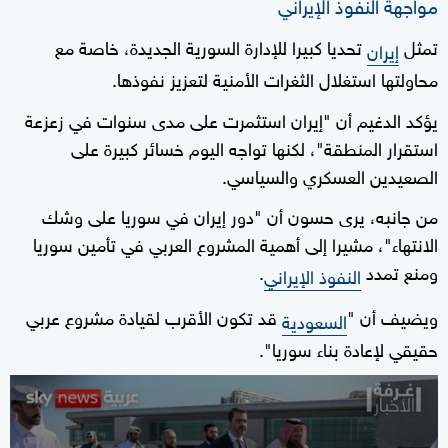
مواجهة النفوذ الإيراني
تمثل
تحديا كبيرا للإدارة السورية الجديدة، خاصة مع
إيران
محاولتها استغلال الثغرات الأمنية لتعزيز نفوذها.
يؤكد الدغيم أن "إيران استثمرت على مدى سنوات في زعزعة
استقرار المنطقة"، لكنها تواجه اليوم خسائر كبيرة على
الصعيدين العسكري والسياسي.
من جانبه، يرى حسون أن "دور إيران في سوريا على وشك
الانتهاء"، مشيرا إلى أهمية المشروع العربي في تأمين سوريا
ومنع تمدد
.
النفوذ الإيراني
ويضيف أن "
قد تكون الأقرب لقيادة مشروع عربي
السعودية
حقيقي لإعادة بناء سوريا".
0
seconds
of