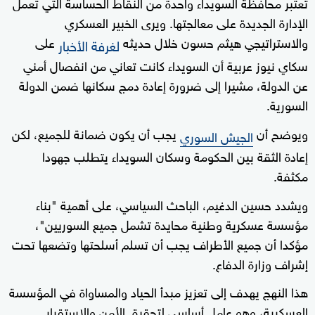
تعتبر محافظة السويداء واحدة من النقاط الحساسة التي تعمل
الإدارة الجديدة على معالجتها. ويرى الخبير العسكري
والاستراتيجي هيثم حسون خلال حديثه
على
لغرفة الأخبار
سكاي نيوز عربية أن السويداء كانت تعاني من انفصال أمني
عن الدولة، مشيرا إلى ضرورة إعادة دمج سكانها ضمن الدولة
السورية.
ويوضح أن
يجب أن يكون ضمانة للجميع، لكن
الجيش السوري
إعادة الثقة بين الحكومة وسكان السويداء يتطلب جهودا
مكثفة.
ويشدد حسين الدغيم، الباحث السياسي، على أهمية "بناء
مؤسسة عسكرية وطنية محايدة تشمل جميع السوريين"،
مؤكدا أن جميع الأطراف يجب أن تسلم أسلحتها وتضعها تحت
إشراف وزارة الدفاع.
هذا النهج يهدف إلى تعزيز مبدأ الحياد والمساواة في المؤسسة
العسكرية، وهو عامل أساسي لتحقيق الأمن والاستقرار.