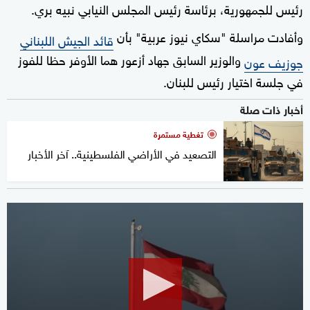
رئيس للجمهورية، برئاسة رئيس المجلس النيابي نبيه بري.
وأفادت مراسلة "سكاي نيوز عربية" بأن
قائد الجيش اللبناني
والوزير السابق جهاد أزعور هما الأوفر حظا للفوز
جوزيف عون
في جلسة اختيار رئيس للبنان.
أخبار ذات صلة
تغطية مستمرة
التصعيد في الأراضي الفلسطينية.. آخر الأخبار
0
seconds
of
1
minute,
54