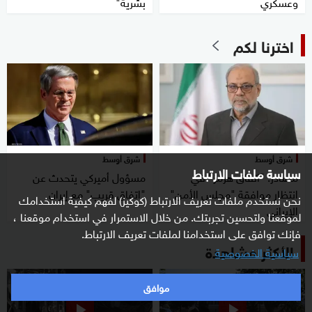
وعسكري
بشرية"
اخترنا لكم
شرق أوسط
شرق أوسط
سياسة ملفات الارتباط
مصادر: "اتفاق هرمز" في
مسؤول أميركي يتحدث عن
انتظار موافقة "مجلس الأمن"
"اتفاق قريب" مع إيران
نحن نستخدم ملفات تعريف الارتباط (كوكيز) لفهم كيفية استخدامك
الإيراني
لموقعنا ولتحسين تجربتك. من خلال الاستمرار في استخدام موقعنا ،
فإنك توافق على استخدامنا لملفات تعريف الارتباط.
الأكثر مشاهدة
سياسية الخصوصية
موافق