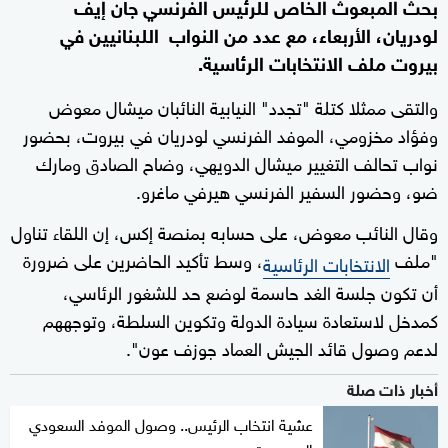
بحث المبعوث الخاص للرئيس الفرنسي جان إيف
لودريان، الأربعاء، مع عدد من النواب اللبنانيين في
بيروت ملف الانتخابات الرئاسية.
والتقى ممثلا كتلة "تجدد" النيابية النائبان ميشال معوض
وفؤاد مخزومي، الموفد الفرنسي لودريان في بيروت، بحضور
نواب تحالف التغيير ميشال الدويهي، وضاح الصادق ومارك
ضو، وحضور السفير الفرنسي هيرفي ماغرو.
وقال النائب معوض، على حسابه بمنصة إكس، إن اللقاء تناول
"ملف
، وسط تأكيد الحاضرين على ضرورة
الانتخابات الرئاسية
أن تكون جلسة الغد حاسمة لوضع حد للشغور الرئاسي،
كمدخل لاستعادة سيادة الدولة وتكوين السلطة، وتوجههم
لدعم وصول قائد الجيش العماد جوزف عون".
أخبار ذات صلة
عشية انتخاب الرئيس.. وصول الموفد السعودي
إلى بيروت