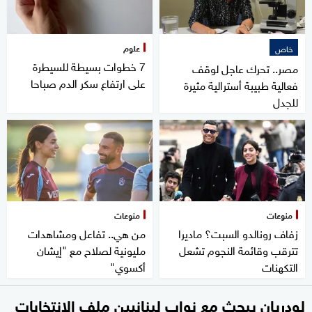
علوم
خاص
7 خطوات بسيطة للسيطرة
مصر.. تحرك عاجل لوقف
على ارتفاع سكر الدم صباحا
فعالية طبيبة أسترالية مثيرة
للجدل
منوعات
منوعات
زفاف رونالدو السبت؟ ماديرا
من هي.. تفاعل ومشاهدات
تترقب وقائمة النجوم تشعل
مليونية لصلاح مع "إيشان
التكهنات
أكسوي"
لودريان يبحث مع نواب لبنانيين ملف الانتخابات