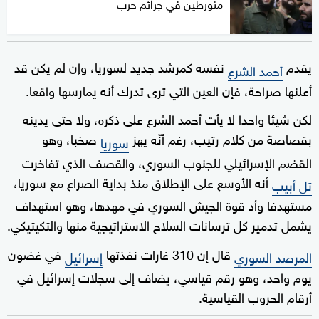
متورطين في جرائم حرب
يقدم
نفسه كمرشد جديد لسوريا، وإن لم يكن قد
أحمد الشرع
أعلنها صراحة، فإن العين التي ترى تدرك أنه يمارسها واقعا.
لكن شيئا واحدا لا يأت أحمد الشرع على ذكره، ولا حتى يدينه
بقصاصة من كلام رتيب، رغم أنّه يهز
صخبا، وهو
سوريا
القضم الإسرائيلي للجنوب السوري، والقصف الذي تفاخرت
أنه الأوسع على الإطلاق منذ بداية الصراع مع سوريا،
تل أبيب
مستهدفا وأد قوة الجيش السوري في مهدها، وهو استهداف
يشمل تدمير كل ترسانات السلاح الاستراتيجية منها والتكيتيكي.
قال إن 310 غارات نفذتها
في غضون
المرصد السوري
إسرائيل
يوم واحد، وهو رقم قياسي، يضاف إلى سجلات إسرائيل في
أرقام الحروب القياسية.