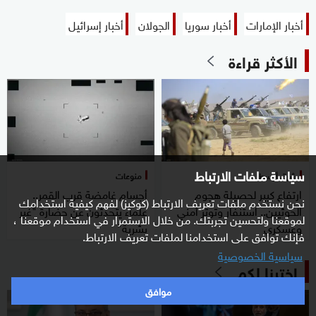
أخبار الإمارات
أخبار سوريا
الجولان
أخبار إسرائيل
الأكثر قراءة
سياسة ملفات الارتباط
شرق أوسط
منوعات
ارتفاع كبير لحصيلة هجوم
أجسام غامضة قرب القمر..
نحن نستخدم ملفات تعريف الارتباط (كوكيز) لفهم كيفية استخدامك
الحوثيين.. استنفار وتوتر أمني
علماء يتحدثون عن حضارة "غير
لموقعنا ولتحسين تجربتك. من خلال الاستمرار في استخدام موقعنا ،
وعسكري
بشرية"
فإنك توافق على استخدامنا لملفات تعريف الارتباط.
سياسية الخصوصية
اخترنا لكم
موافق