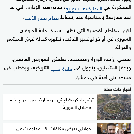
العسكرية في
، قيادة هذه الإدارة، التي لم
المعارضة السورية
تعد معارضة بالمناسبة منذ إسقاط
.
نظام بشار الأسد
لكن المقاطع القصيرة التي تظهر له منذ بداية الطوفان
السوري في أواخر نوفمبر الفائت، تظهره كحالة فوق المجتمع
والدولة.
يقصي رؤساء الوزراء وينصبهم، يطمئن السوريين الخائفين،
ويحفز المتأملين، يتجول في
التاريخية، ويخطب في
قلعة حلب
مسجد بني أمية في دمشق.
أخبار ذات صلة
ترقب لحكومة البشير.. ومخاوف من صراع نفوذ
الفصائل السورية
الجولاني يعرض مكافآت لقاء معلومات عن