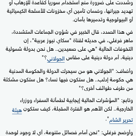
وشددت على ضرورة منع استخدام سوريا كقاعدة للإرهاب أو
تهديد جيرانها، وضمان تأمين أي مخزونات للأسلحة الكيميائية
أو البيولوجية وتدميرها بأمان.
في هذا الصدد، قال الخبير في شؤون الجماعات المتشددة،
ماهر فرغلي، في حديثه لقناة "سكاي نيوز عربية"، إن
التخوفات الحالية "هي على صعيدين.. هل نحن بدولة شمولية
دينية، أم دولة دينية على مقاس
؟"
الجولاني
وأضاف: "الجولاني هو من سيحرك الدولة والحكومة المدنية
هي حكومة إدلب.. هل ستكون فيها نساء؟ هل ستكون مشكلة
من طرف طوائف أخرى؟"
وتابع: "المؤشرات الحالية إيجابية لطمأنة السفراء ووزراء
الخارجية.. لكن الأهم هو الفترة المقبلة، كيف ستكون
هيئة
".
تحرير الشام
وأوضح فرغلي: "نحن أمام فصائل متنوعة، أي لا وجود لوحدة