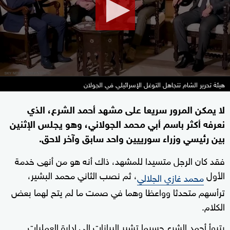
seconds
هيئة تحرير الشام تتجاهل التوغل الإسرائيلي في الجولان
لا يمكن المرور سريعا على مشهد أحمد الشرع، الذي
نعرفه أكثر باسم أبي محمد الجولاني، وهو يجلس الإثنين
بين رئيسي وزراء سورييين واحد سابق وآخر لاحق.
فقد كان الرجل متسيدا للمشهد، ذاك أنه هو من أنهى خدمة
الأول
، ثم نصب الثاني محمد البشير،
محمد غازي الجلالي
ترأسهم متحدثا وواعظا وهما في صمت ما لم يتح لهما بعض
الكلام.
يتبوأ أحمد الشرع حسبما تشير البيانات إلى إدارة العمليات