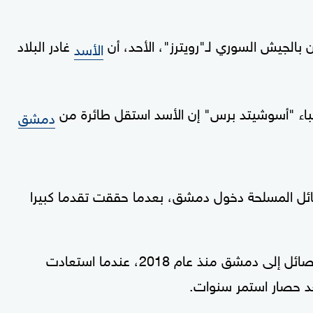
 بالجيش السوري لـ"رويترز"، الأحد، أن
غادر البلاد
الأسد
نباء "أسوشيتد برس" إن الأسد استقل طائرة من
دمشق
ائل المسلحة دخول دمشق، بعدما حققت تقدما كبيرا
وكانت هذه هي المرة الأولى التي تصل فيها الفصائل إلى دمشق منذ عام 2018، عندما استعادت
د حصار استمر سنوات.