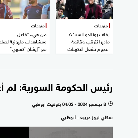
منوعات
منوعات
زفاف رونالدو السبت؟
من هي.. تفاعل
ماديرا تترقب وقائمة
ومشاهدات مليونية لصلا
النجوم تشعل التكهنات
مع "إيشان أكسوي"
رئيس الحكومة السورية: لم أغا
8 ديسمبر 2024 - 04:02 بتوقيت أبوظبي
l
سكاي نيوز عربية - أبوظبي