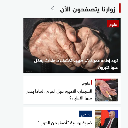
زوارنا يتصفحون الآن
علوم
تريد إطالة عمرك؟.. طبيبة تكشف 5 عادات يغفل
عنها كثيرون
علوم
السيجارة الأخيرة قبل النوم.. لماذا يحذر
منها الأطباء؟
خاص
ضربة روسية "أصغر من الحرب"..