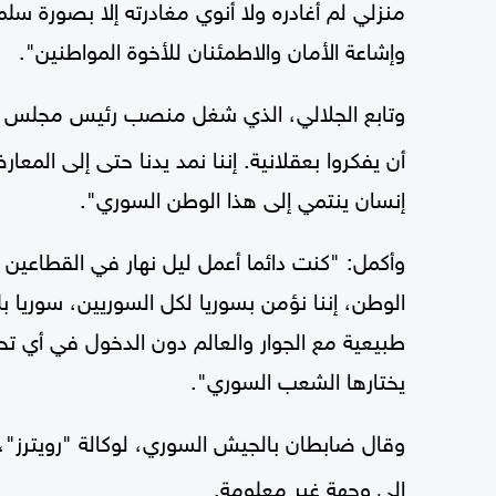
منزلي لم أغادره ولا أنوي مغادرته إلا بصورة 
وإشاعة الأمان والاطمئنان للأخوة المواطنين".
وتابع الجلالي، الذي شغل منصب رئيس مجلس ا
أن يفكروا بعقلانية. إننا نمد يدنا حتى إلى المع
إنسان ينتمي إلى هذا الوطن السوري".
وأكمل: "كنت دائما أعمل ليل نهار في القطاعين
الوطن، إننا نؤمن بسوريا لكل السوريين، سوريا ب
طبيعية مع الجوار والعالم دون الدخول في أي تح
يختارها الشعب السوري".
وقال ضابطان بالجيش السوري، لوكالة "رويترز"، 
إلى وجهة غير معلومة.