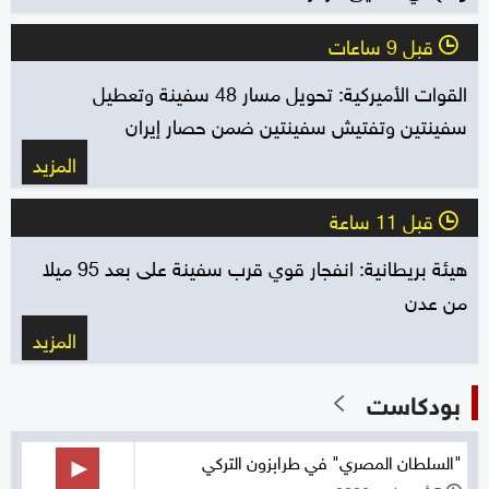
قبل 9 ساعات
l
القوات الأميركية: تحويل مسار 48 سفينة وتعطيل
سفينتين وتفتيش سفينتين ضمن حصار إيران
المزيد
قبل 11 ساعة
l
هيئة بريطانية: انفجار قوي قرب سفينة على بعد 95 ميلا
من عدن
المزيد
بودكاست
"السلطان المصري" في طرابزون التركي