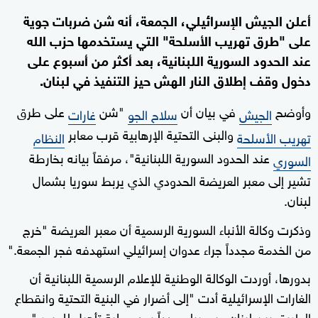
أعلن الجيش الإسرائيلي، الجمعة، أنه شن ضربات جوية
على "طرق تهريب الأسلحة" التي يستخدمها حزب الله
عند الحدود السورية اللبنانية، بعد أكثر من أسبوع على
دخول وقف إطلاق النار الهش حيز التنفيذ في لبنان.
وأوضح
في بيان أن
"شن
على طرق
الجيش
سلاح الجو
غارات
والبنى التحتية الإرهابية قرب معابر
تهريب الأسلحة
النظام
عند الحدود السورية اللبنانية"، مرفقاً بيانه بخارطة
السوري
تشير إلى معبر العريضة الحدودي الذي يربط سوريا بشمال
لبنان.
وذكرت وكالة الأنباء السورية الرسمية أن معبر العريضة "خرج
من الخدمة مجدداً جراء عدوان إسرائيلي استهدفه فجر الجمعة."
بدورها، أوردت الوكالة الوطنية للإعلام الرسمية اللبنانية أن
الغارات الإسرائيلية أدت "إلى أضرار في البنية التحتية وانقطاع
الطريق بين لبنان وسوريا مجدداً بعد عملية تأهيل للجسر."