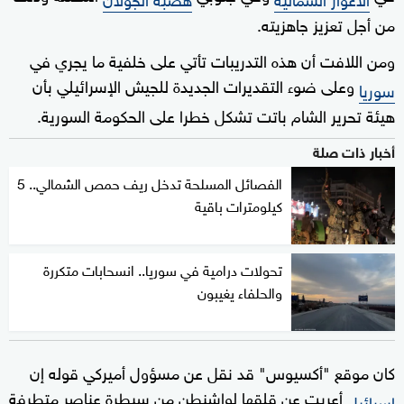
من أجل تعزيز جاهزيته.
ومن اللافت أن هذه التدريبات تأتي على خلفية ما يجري في
وعلى ضوء التقديرات الجديدة للجيش الإسرائيلي بأن
سوريا
هيئة تحرير الشام باتت تشكل خطرا على الحكومة السورية.
أخبار ذات صلة
الفصائل المسلحة تدخل ريف حمص الشمالي.. 5
كيلومترات باقية
تحولات درامية في سوريا.. انسحابات متكررة
والحلفاء يغيبون
كان موقع "أكسيوس" قد نقل عن مسؤول أميركي قوله إن
أعربت عن قلقها لواشنطن من سيطرة عناصر متطرفة
إسرائيل