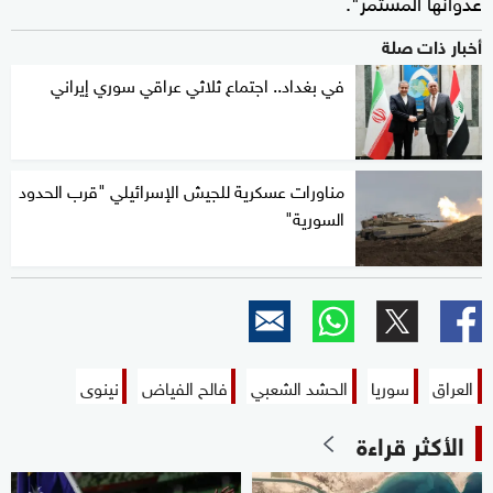
عدوانها المستمر".
أخبار ذات صلة
في بغداد.. اجتماع ثلاثي عراقي سوري إيراني
مناورات عسكرية للجيش الإسرائيلي "قرب الحدود
السورية"
العراق
سوريا
الحشد الشعبي
فالح الفياض
نينوى
الأكثر قراءة