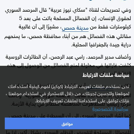
وفي تصريحات لقناة "سكاي نيوز عربية" قال المرصد السوري
لحقوق الإنسان، إن الفصائل المسلحة باتت على بعد 5
كيلومترات فقط من
، مشيرًا إلى أن غالبية
مدينة حمص
مقاتلي هذه الفصائل هم من أبناء محافظة حمص، ما يمنحهم
دراية جيدة بالجغرافيا المحلية.
وأضاف مدير المرصد، رامي عبد الرحمن، أن الطائرات الروسية
كثفت غاراتها في محاولة لمنع الفصائل من الوصول إلى هذه
النقاط المهمة.
سياسة ملفات الارتباط
تكتسب
أهمية استراتيجية كبيرة في الصراع
مدينة حمص
نحن نستخدم ملفات تعريف الارتباط (كوكيز) لفهم كيفية استخدامك
لموقعنا ولتحسين تجربتك. من خلال الاستمرار في استخدام موقعنا ،
السوري، إذ كانت تعد سابقًا "عاصمة الثورة السورية" وكانت
فإنك توافق على استخدامنا لملفات تعريف الارتباط.
مركزًا رئيسيًا للمظاهرات المناهضة للنظام في بداية الأزمة.
سياسية الخصوصية
كما أشار المرصد السوري إلى أن السيطرة على مدينة حمص
ستكون بمثابة "المعركة الأخيرة"، حيث ستمهد الطريق
موافق
للفصائل المسلحة لتقويض النظام السوري بشكل أكبر، إذا ما