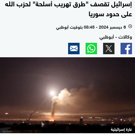
إسرائيل تقصف "طرق تهريب أسلحة" لحزب الله
على حدود سوريا
6 ديسمبر 2024 - 08:45 بتوقيت أبوظبي
l
وكالات - أبوظبي
غارة إسرائيلية