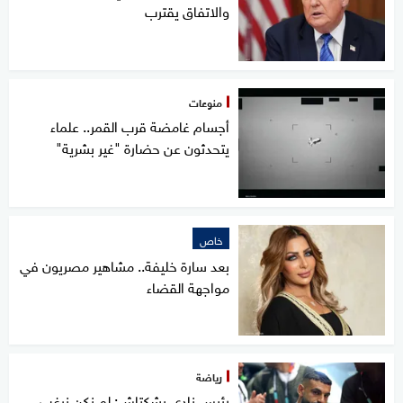
والاتفاق يقترب
منوعات
أجسام غامضة قرب القمر.. علماء
يتحدثون عن حضارة "غير بشرية"
خاص
بعد سارة خليفة.. مشاهير مصريون في
مواجهة القضاء
رياضة
رئيس نادي بشكتاش: لم نكن نرغب