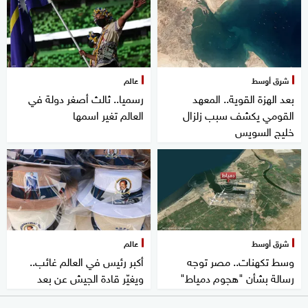
شرق أوسط
عالم
بعد الهزة القوية.. المعهد
رسميا.. ثالث أصغر دولة في
القومي يكشف سبب زلزال
العالم تغير اسمها
خليج السويس
شرق أوسط
عالم
وسط تكهنات.. مصر توجه
أكبر رئيس في العالم غائب..
رسالة بشأن "هجوم دمياط"
ويغيّر قادة الجيش عن بعد