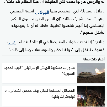
له والروس حاولوا دعمه لكن الحقيقة أن هذا النظام قد مات".
وخلال المقابلة التي استخدم فيها
اسمه الحقيقي
الجولاني
وهو "أحمد الشرع"، قائلا: "إن الناس الذين يخشون الحكم
الإسلامي إما أنهم شاهدوا تطبيقا خاطئا له أو لا يفهمونه
بشكل صحيح".
وتابع: "إذا نجحت قوات المعارضة في الإطاحة بنظام
،
الأسد
فسوف ننتقل إلى "دولة الحكم والمؤسسات وما إلى ذلك".
أخبار ذات صلة
مناورات عسكرية للجيش الإسرائيلي "قرب الحدود
السورية"
الفصائل المسلحة تدخل ريف حمص الشمالي.. 5
كيلومترات باقية