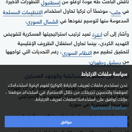
ناقش الباحث طه عودة أوغلو من
التطورات الأخيرة
إسطنبول
في
، موضحًا أن تركيا تحاول استخدام
حلب
التنظيمات المسلحة
المدعومة منها لتوسيع نفوذها في
.
الشمال السوري
وأشار إلى أن
تعيد ترتيب استراتيجيتها العسكرية لتقويض
أنقرة
التهديد الكردي، بينما تحاول استغلال الظروف الإقليمية
لتحقيق تطبيع مع
، رغم التحديات التي تواجهها
النظام السوري
من
.
دمشق وطهران
سياسة ملفات الارتباط
إيران .. بين الضغوط الإسرائيلية والوجود العسكري
نحن نستخدم ملفات تعريف الارتباط (كوكيز) لفهم كيفية استخدامك
تحدث عماد أبشيناس عن موقف إيران، مشيرًا إلى أن طهران
لموقعنا ولتحسين تجربتك. من خلال الاستمرار في استخدام موقعنا ،
تواجه تحديات عديدة مع استمرار الاستهداف الإسرائيلي
فإنك توافق على استخدامنا لملفات تعريف الارتباط.
لقواعدها العسكرية في سوريا.
سياسية الخصوصية
وأوضح أن إيران تعتمد على استراتيجية النفس الطويل في
موافق
التعامل مع هذه التحديات، مع دعم مستمر لحلفائها على
الأرض مثل حزب الله والفصائل العراقية لتعزيز وجودها