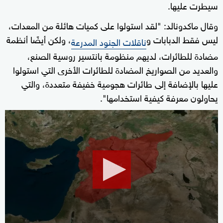
سيطرت عليها.
وقال ماكدونالد: "لقد استولوا على كميات هائلة من المعدات،
ليس فقط الدبابات و
، ولكن أيضًا أنظمة
ناقلات الجنود المدرعة
مضادة للطائرات، لديهم منظومة بانتسير روسية الصنع،
والعديد من الصواريخ المضادة للطائرات الأخرى التي استولوا
عليها بالإضافة إلى طائرات هجومية خفيفة متعددة، والتي
يحاولون معرفة كيفية استخدامها".
0
seconds
of
0
seconds