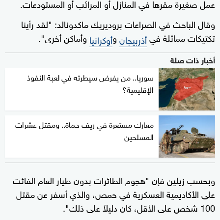
عمل صغيرة مقرها في المنازل أو المرائب أو المستودعات.
وقال الباحث في الصراعات بروديريك ماكدونالد: "لقد رأينا
تكتيكات مماثلة في
و
وأماكن أخرى".
أذربيجان
أوكرانيا
أخبار ذات صلة
سوريا.. من يفرض سيطرته في لعبة النفوذ
الإقليمية؟
معارك مستعرة في ريف حماة.. ومقتل عشرات
المسلحين
وبحسب زيلين فإن "هجوم الطائرات بدون طيار العام الفائت
على الأكاديمية العسكرية في حمص، والذي أسفر عن مقتل
100 شخص على الأقل، كان دليلاً على ذلك".