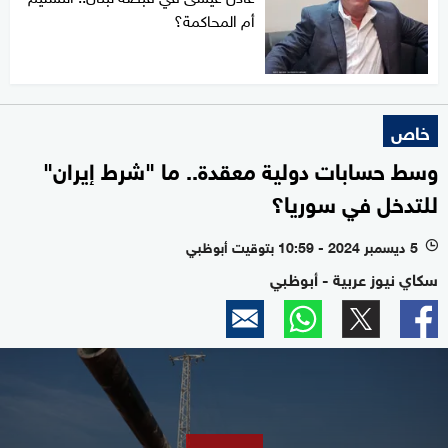
أم المحاكمة؟
خاص
وسط حسابات دولية معقدة.. ما "شرط إيران"
للتدخل في سوريا؟
5 ديسمبر 2024 - 10:59 بتوقيت أبوظبي
l
سكاي نيوز عربية - أبوظبي
0
seconds
of
9
minutes,
40