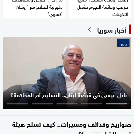
تترقب وقائمة النجوم تشعل
مليونية لصلاح مع "إيشان
التكهنات
أكسوي"
أخبار سوريا
خاص
عادل عيسى في قبضة لبنان.. التسليم أم المحاكمة؟
صواريخ وقذائف ومسيرات.. كيف تسلح هيئة
تحرير الشام نفسها؟