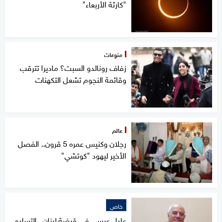
"كارثة الأربعاء"
منوعات
زفاف رونالدو السبت؟ ماديرا تترقب
وقائمة النجوم تشعل التكهنات
عالم
رجلان وكنيس عمره 5 قرون.. الفصل
الأخير ليهود "كوتشي"
خاص
عادل عيسى في قبضة لبنان.. التسليم