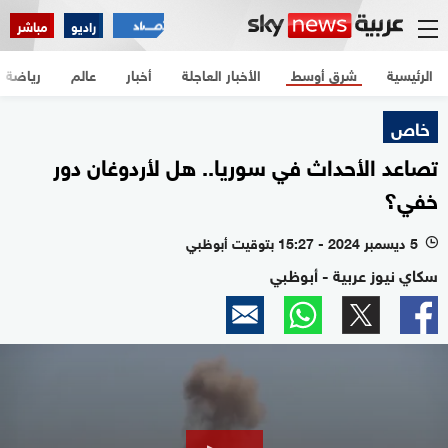
راديو
مباشر
الرئيسية
شرق أوسط
الأخبار العاجلة
أخبار
عالم
رياضة
خاص
تصاعد الأحداث في سوريا.. هل لأردوغان دور
خفي؟
5 ديسمبر 2024 - 15:27 بتوقيت أبوظبي
l
سكاي نيوز عربية - أبوظبي
0
seconds
of
11
minutes,
0