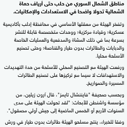
مناطق الشمال السوري من حلب حتى أرياف حماة
الشمالية تحولا واضحا في الاستعدادات والإمكانيات.
وتفخر الهيئة من معقلها الأساسي في محافظة إدلب بأكاديمية
عسكرية؛ وقيادة مركزية؛ ووحدات متخصصة قابلة للنشر
بسرعة بما في ذلك المشاة والمدفعية والعمليات الخاصة
والدبابات والطائرات بدون طيار والقناصة؛ وحتى تصنيع
الأسلحة محليا.
ورفعت الهيئة مع التصنيع المحلي للأسلحة من حدة التهديدات
والاستهدافات لا سيما مع تركيزها على تصنيع الطائرات
المسيرة والصواريخ.
وبحسب صحيفة "فايننشال تايمز"، قال آرون زيلين، من
مؤسسة واشنطن للأبحاث: "لقد تحولت الهيئة على مدى
السنوات الأربع أو الخمس الماضية إلى جيش أولي مصقول".
وفقا للخبراء، ينتج مسلحو الهيئة طائرات بدون طيار في ورش