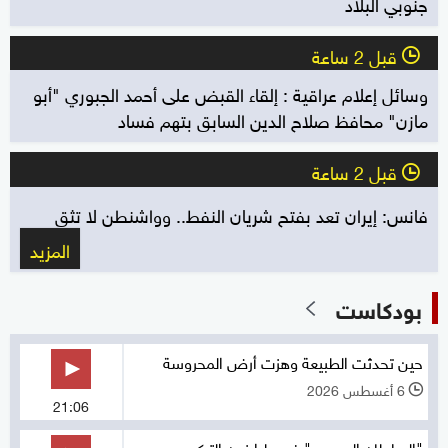
جنوبي البلاد
قبل 2 ساعة
l
وسائل إعلام عراقية : إلقاء القبض على أحمد الجبوري "أبو
مازن" محافظ صلاح الدين السابق بتهم فساد
قبل 2 ساعة
l
فانس: إيران تعد بفتح شريان النفط.. وواشنطن لا تثق
المزيد
بودكاست
حين تحدثت الطبيعة وهزت أرض المحروسة
6 أغسطس 2026
l
21:06
"السلطان المصري" في طرابزون التركي