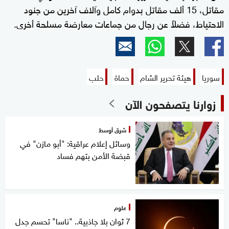
مقاتل، 15 ألف مقاتل بدوام كامل وآلاف آخرين من جنود
الاحتياط، فضلاً عن رجال من جماعات معارضة مسلحة أخرى.
سوريا
هيئة تحرير الشام
حماة
حلب
زوارنا يتصفحون الآن
شرق أوسط
وسائل إعلام عراقية: "أبو مازن" في
قبضة الأمن بتهم فساد
علوم
7 ثوان بلا جاذبية.. "ناسا" تحسم جدل