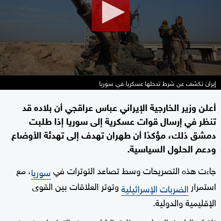
seconds
إيران تكشف عن شرط تدخلها عسكريا في سوريا
أعلن وزير الخارجية الإيراني عباس عراقجي أن بلاده قد
تنظر في إرسال قوات عسكرية إلى سوريا إذا طلبت
دمشق ذلك، مؤكدًا أن طهران تهدف إلى تهدئة الأوضاع
ودعم الحلول السياسية.
جاءت هذه التصريحات وسط تصاعد التوترات في
، مع
سوريا
استمرار
وتوتر العلاقات بين القوى
الضربات الإسرائيلية
الإقليمية والدولية.