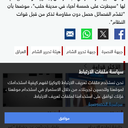
لها "سيطرت على خمسة أحياء في مدينة حلب"، موضحا بأن
"تقدّم الفصائل حصل دون مقاومة تذكر من قبل قوات
النظام".
جبهة النصرة
جبهة تحرير الشام
هيئة تحرير الشام
العراق
الأكثر قراءة
سياسة ملفات الارتباط
نحن نستخدم ملفات تعريف الارتباط (كوكيز) لفهم كيفية استخدامك
لموقعنا ولتحسين تجربتك. من خلال الاستمرار في استخدام موقعنا ،
فإنك توافق على استخدامنا لملفات تعريف الارتباط.
سياسية الخصوصية
منوعات
منوعات
موافق
من الاستديو إلى المفتي.. سارة
أجسام غامضة قرب القمر..
خليفة تواجه الإعدام
علماء يتحدثون عن حضارة "غير