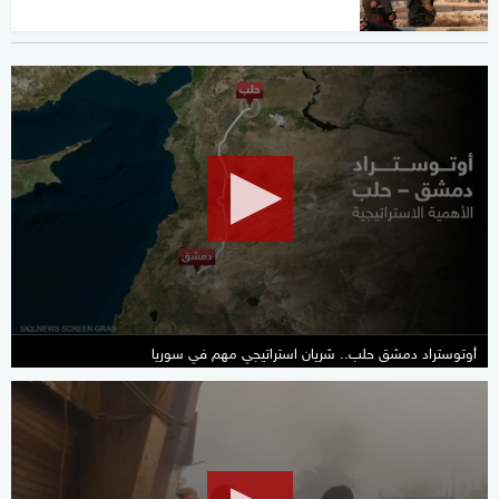
0
seconds
of
1
minute,
18
seconds
أوتوستراد دمشق حلب.. شريان استراتيجي مهم في سوريا
0
seconds
of
16