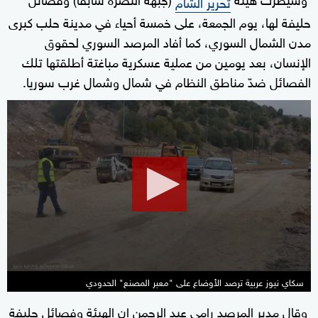
تحرير الشام
حليفة لها، يوم الجمعة، على خمسة أحياء في مدينة حلب كبرى
مدن الشمال السوري، كما أفاد المرصد السوري لحقوق
الإنسان، بعد يومين من عملية عسكرية مباغتة أطلقتها تلك
الفصائل ضدّ مناطق النظام في شمال وشمال غرب سوريا.
0
seconds
of
2
minutes,
14
seconds
سكاي نيوز عربية ترصد الأوضاع على "معبر المصنع" الحدودي
وقال مدير المرصد رامي عبد الرحمن إن الهيئة وفصائل حليفة