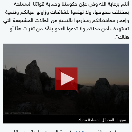
أنتم برعاية الله وفي عيّن حكومتنا وحماية قواتنا المسلحة
بمختلف صنوفها، ولا تهتموا للشائعات وزاولوا حياتكم وتنمية
وإعمار محافظاتكم وسارعوا بالتبليغ عن الحالات المشبوهة التي
تستهدف أمن مدنكم ولا تدعوا العدو ينفّذ من ثغرات هنّا أو
هناك".
0
seconds
of
30
minutes,
5
seconds
سوريا.. الفصائل المسلحة تتحرك
وسيطرت هيئة
(جبهة النصرة سابقا) وفصائل