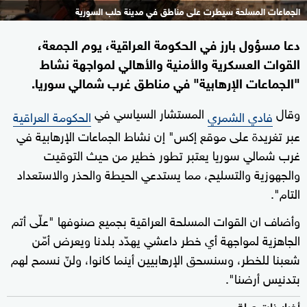
الجماعات المسلحة سيطرت على مناطق في مدينة حلب السورية
دعا مسؤول بارز في الحكومة العراقية، يوم الجمعة،
القوات العسكرية والأمنية والأهالي لمواجهة نشاط
"الجماعات الإرهابية" في مناطق غرب شمالي سوريا.
وقال
المستشار السياسي في
فادي الشمري
الحكومة العراقية
عبر تغريدة على موقع إكس" إن نشاط الجماعات الإرهابية في
غرب شمالي سوريا يعتبر تطور خطير من حيث التوقيت
والجهوزية والتسليح، مما يستدعي الحيطة والحذر والاستعداد
التام".
وأضاف ان القوات المسلحة العراقية بجميع صنوفها "علّى أتم
الجاهزية لمواجهة أي خطر داعشي يهدّد بلدنا ويعرض أمّن
شعبنا للخطر، وسنسحق الإرهابيين أينما كانوا، ولنّ نسمح لهم
بتدنيس أرضنا".
أخبار ذات صلة