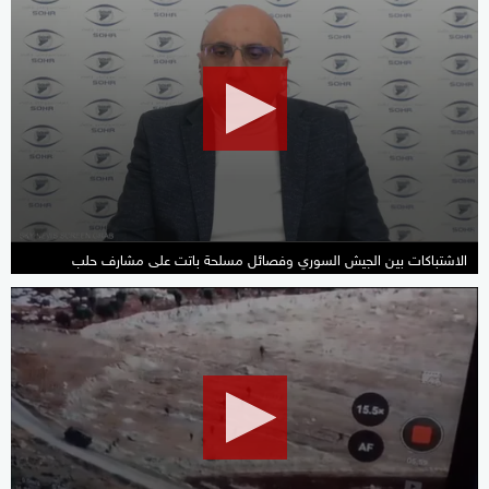
seconds
of
1
minute,
55
seconds
الاشتباكات بين الجيش السوري وفصائل مسلحة باتت على مشارف حلب
0
seconds
of
1
minute,
31
seconds