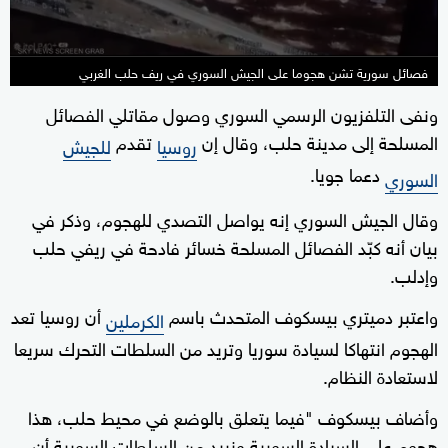
فصائل سورية تشن هجوما على الجيش السوري في ريف حلب الغربي
ونفى التلفزيون الرسمي السوري وصول مقاتلي الفصائل
المسلحة إلى مدينة حلب، وقال إن
تقدم
روسيا
للجيش
دعما جويا.
السوري
وقال الجيش السوري إنه يواصل التصدي للهجوم، وذكر في
بيان أنه كبّد الفصائل المسلحة خسائر فادحة في ريفي حلب
وإدلب.
واعتبر دميتري بيسكوف المتحدث باسم
أن روسيا تعد
الكرملين
الهجوم انتهاكا لسيادة سوريا وتريد من السلطات التحرك سريعا
لاستعادة النظام.
وأضاف بيسكوف "فيما يتعلق بالوضع في محيط حلب، هذا
هجوم على السيادة السورية ونريد من السلطات السورية أن