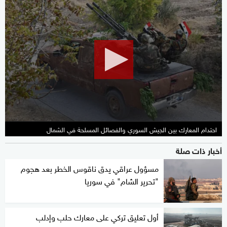
0
seconds
of
12
minutes,
2
seconds
احتدام المعارك بين الجيش السوري والفصائل المسلحة في الشمال
أخبار ذات صلة
مسؤول عراقي يدق ناقوس الخطر بعد هجوم
"تحرير الشام" في سوريا
أول تعليق تركي على معارك حلب وإدلب