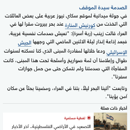
الصدمة سيدة الموقف
في جولة ميدانية لموقع سكاي نيوز عربية على بعض العائلات
التي اتخذت من
عند بحر بيروت مقرا لها في
كورنيش المنارة
العراء قالت زينب (ربة أسرة): "نعيش صدمات نفسية غريبة،
فبعد إذاعة إنذار ليلة الاثنين الماضي التي وجهها
الجيش
ودعا خلالها لمغادرة المبنى الذي كنا نسكنه لسنوات
الإسرائيلي
طوال وإعلامنا أن ثمة صواريخ وأسلحة تحت هذا المبنى، كانت
المفاجأة التي صدمتنا ولم نتمكن حتى من حمل جوازات
سفرنا".
وتابعت "أتينا البحر ليلاً، بتنا في العراء، ومضينا بحثاً عن مكان
آمن يؤينا".
أخبار ذات صلة
تغطية مستمرة
التصعيد في الأراضي الفلسطينية.. آخر الأخبار