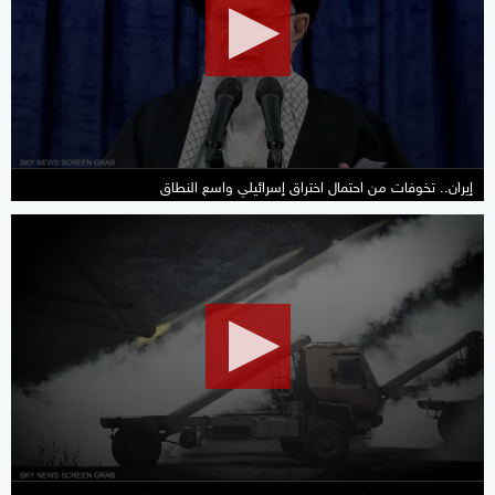
seconds
إيران.. تخوفات من احتمال اختراق إسرائيلي واسع النطاق
0
seconds
of
1
minute,
36
seconds