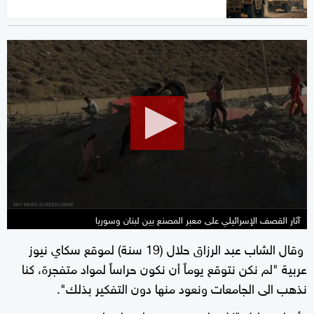
0
seconds
of
16
minutes,
54
seconds
آثار القصف الإسرائيلي على معبر المصنع بين لبنان وسوريا
وقال الشاب عبد الرزاق حلال (19 سنة) لموقع سكاي نيوز
عربية "لم نكن نتوقع يوماً أن نكون حراساً لمواد متفجرة، كنا
نذهب الى الجامعات ونعود منها دون التفكير بذلك".