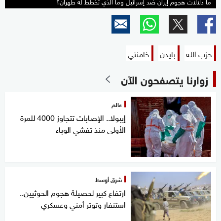
ما دلالات هجوم إيران ضد إسرائيل وما الذي تخطط له طهران؟
حزب الله
بايدن
خامنئي
زوارنا يتصفحون الآن
عالم
إيبولا.. الإصابات تتجاوز 4000 للمرة
الأولى منذ تفشي الوباء
شرق أوسط
ارتفاع كبير لحصيلة هجوم الحوثيين..
استنفار وتوتر أمني وعسكري