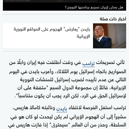
هل يمكن لإيران تسريع برنامجها النووي؟
أخبار ذات صلة
بايدن "يعارض" الهجوم على المواقع النووية
الإيرانية
تأتي تصريحات
في وقت أطلقت فيه إيران وابلًا من
ترامب
الصواريخ باتجاه إسرائيل يوم الثلاثاء، وأعرب بايدن في اليوم
التالي عن عدم تأييده لضرب إسرائيل للمنشآت النووية
الإيرانية، قائلاً إن مجموعة الدول السبع "متفقة على أن
لإسرائيل الحق في الرد، لكن الرد يجب أن يكون متناسباً".
ترامب استغل الفرصة لانتقاد
ونائبته كامالا هاريس،
بايدن
مشيراً إلى أن الهجوم الإيراني لم يكن ليحدث لو كان هو في
السلطة، وحذر من أن العالم "سيحترق" إذا فازت هاريس في