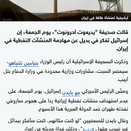
أرشيفية لمنشأة طاقة في إيران
قالت صحيفة "يديعوت أحرونوت"، يوم الجمعة، إن
إسرائيل تفكر في بديل عن مهاجمة المنشآت النفطية في
إيران.
وذكرت الصحيفة الإسرائيلية أن رئيس الوزراء
،
بنيامين نتنياهو
سيحضر السبت، مشاورات وزارية محدودة في وزارة الدفاع بتل
أبيب.
وحضّ الرئيس الأميركي
إسرائيل، يوم الجمعة، على
جو بايدن
عدم استهداف منشآت نفطية إيرانية ردا على هجوم صاروخي
نفذته طهران ضد الدولة العبرية هذا الأسبوع.
وقال بايدن للصحفيين "لو كنت مكانهم، كنت سأفكر ببدائل
غير ضرب حقول
"، وذلك غداة حديثه عن إجراء
النفط