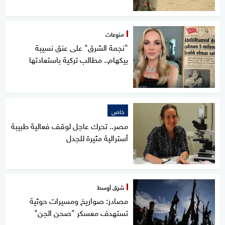
منوعات
"نجمة الشرق" على عنق نسيبة
بيكهام.. مطالب تركية باستعادتها
خاص
مصر.. تحرك عاجل لوقف فعالية طبيبة
أسترالية مثيرة للجدل
شرق أوسط
مصادر: صواريخ ومسيرات حوثية
تستهدف معسكر "صحن الجن"