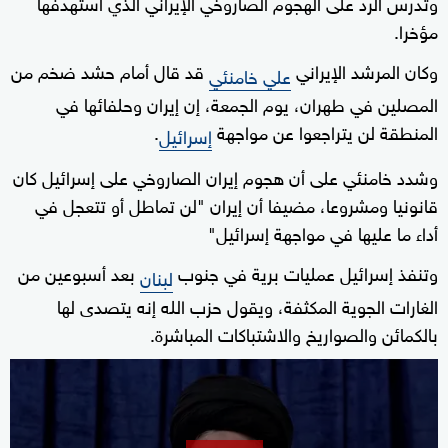
وتدرس الرد على الهجوم الصاروخي الإيراني الذي استهدفها
مؤخرا.
وكان المرشد الإيراني
قد قال أمام حشد ضخم من
علي خامنئي
المصلين في طهران، يوم الجمعة، إن إيران وحلفائها في
المنطقة لن يتراجعوا عن مواجهة
.
إسرائيل
وشدد خامنئي على أن هجوم إيران الصاروخي على إسرائيل كان
قانونيا ومشروعا، مضيفا أن إيران "لن تماطل أو تتعجل في
أداء ما عليها في مواجهة إسرائيل"
وتنفذ إسرائيل عمليات برية في جنوب
بعد أسبوعين من
لبنان
الغارات الجوية المكثفة، ويقول حزب الله إنه يتصدى لها
بالكمائن والصواريخ والاشتباكات المباشرة.
0
seconds
of
0