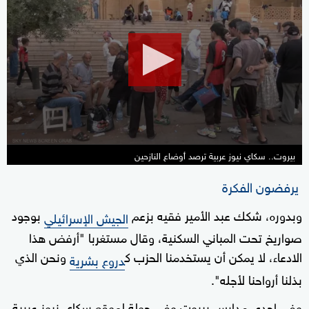
seconds
of
55
seconds
بيروت.. سكاي نيوز عربية ترصد أوضاع النازحين
يرفضون الفكرة
وبدوره، شكك عبد الأمير فقيه بزعم
بوجود
الجيش الإسرائيلي
صواريخ تحت المباني السكنية، وقال مستغربا "أرفض هذا
الادعاء، لا يمكن أن يستخدمنا الحزب ك
ونحن الذي
دروع بشرية
بذلنا أرواحنا لأجله".
وفي إحدى مدارس بيروت وفي جولة لموقع سكاي نيوز عربية