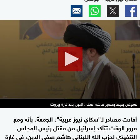
0
seconds
of
2
minutes,
14
seconds
غموض يحيط بمصير هاشم صفي الدين بعد غارة بيروت
أفادت مصادر لـ"سكاي نيوز عربية"، الجمعة، بأنه ومع
مرور الوقت تتأكد إسرائيل من مقتل رئيس المجلس
التنفيذي لحزب الله اللبناني هاشم صفي الدين، في غارة