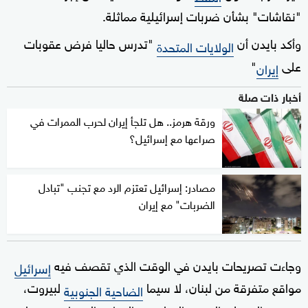
"نقاشات" بشأن ضربات إسرائيلية مماثلة.
وأكد بايدن أن
"تدرس حاليا فرض عقوبات
الولايات المتحدة
على
"
إيران
أخبار ذات صلة
ورقة هرمز.. هل تلجأ إيران لحرب الممرات في
صراعها مع إسرائيل؟
مصادر: إسرائيل تعتزم الرد مع تجنب "تبادل
الضربات" مع إيران
وجاءت تصريحات بايدن في الوقت الذي تقصف فيه
إسرائيل
مواقع متفرقة من لبنان، لا سيما
لبيروت،
الضاحية الجنوبية