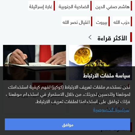
هاشم صفي الدين
الضاحية الجنوبية
غارة إسرائيلة
حزب الله
بيروت
اغتيال نصر الله
الأكثر قراءة
سياسة ملفات الارتباط
نحن نستخدم ملفات تعريف الارتباط (كوكيز) لفهم كيفية استخدامك
علوم
تغطية مستمرة
لموقعنا ولتحسين تجربتك. من خلال الاستمرار في استخدام موقعنا ،
خبراء يوصون بتناول هذه
التصعيد بين أميركا وإيران.. آخر
فإنك توافق على استخدامنا لملفات تعريف الارتباط.
المكملات من أجل شيخوخة
الأخبار
صحية أفضل
سياسية الخصوصية
موافق
اخترنا لكم