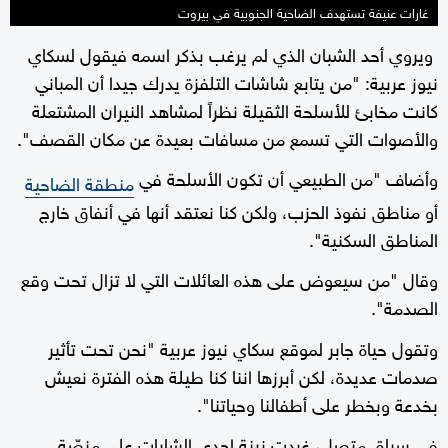
غارات عنيفة تستهدف الضاحية الجنوبية في بيروت
ويروي أحد الشبان الذي لم يرغب بذكر اسمه فيقول لسكاي
نيوز عربية: "من يتابع شاشات التلفزة يدرك جيدا أن المباني
كانت مخابئ للأسلحة الثقيلة نظراً لمشاهد النيران المشتعلة
والأصوات التي تسمع من مسافات بعيدة عن مكان القصف".
وأضاف "من الطبيعي أن تكون الأسلحة في
منطقة الضاحية
أو مناطق نفوذ الحزب، ولكن كنا نعتقد أنها في أنفاق خارج
المناطق السكنية".
وقال "من سيعوض على هذه العائلات التي لا تزال تحت وقع
الصدمة".
وتقول حياة جابر لموقع سكاي نيوز عربية "نحن تحت تأثير
صدمات عديدة، لكن أبرزها اننا كنا طيلة هذه الفترة نعيش
بخدعة وبخطر على أطفالنا وحياتنا".
في سياق متصل، غردت زينة إحدى الشابات على منصّة