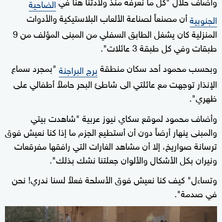
وأضاف حلال "كل ما نعرفه منذ ولادتنا هنا في
الضاحية
أن مصنعاً لصناعة الألعاب البلاستيكية والأدوات
الجنوبية
المنزلية كان يشغل الطابق السفلي من المبنى المؤلف من 9
طبقات وفي كل طبقة 3 عائلات".
وبحسب محمود أحد سكان منطقة
"بمجرد سماع
برج البراجنة
الإنذار توجهت مع عائلتي الى شاطئ البحر حاملاً أطفالي على
ظهري".
وأضاف محمود لموقع سكاي نيوز عربية "شاهدت بيتي
والمبنى ينهار أرضاً دون أن أستطيع الجزم ما إذا كنا نعيش فوق
ترسانة صواريخ، إلا أن مشاهد الغارات التي رافقها مفرقعات
ونيران بكل الأشكال والألوان جعلتنا نشك بذلك".
وتساءل" كيف كنا نعيش فوق الأسلحة فعلاً لسنا ندري! نحن
في صدمة".
0