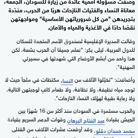
وصفت مسؤولة أممية عائدة من زيارة للسودان، الجمعة،
معاناة النساء والفتيات النازحات هربًا من الحرب، مندّدة
بتجريدهن "من كل ضرورياتهن الأساسية" ومواجهتهن
نقصًا حادًا في الأغذية والمياه والأمان.
وقالت المديرة الإقليمية لصندوق الأمم المتحدة للسكان
للدول العربية، ليلى بكر: "نعلم جميعًا أن الحرب بشعة، لكن
هذا واحد من أبشع الأوضاع التي شهدتها في مسيرتي
المهنية".
وأضافت: "تخيّلوا الآلاف من
مكتظات في ملجأ حيث لا
النساء
توجد مياه نظيفة، ولا نظافة، ولا طعام كافٍ لوجبتهن التالية،
ولا رعاية طبية لهؤلاء النساء النازحات".
والحرب مستمرة في السودان منذ أكثر من 16 شهرًا بين
الجيش بقيادة
وقوات الدعم السريع بقيادة
عبد الفتاح البرهان
وقد أوقعت عشرات الآلاف من القتلى
محمد حمدان دقلو،