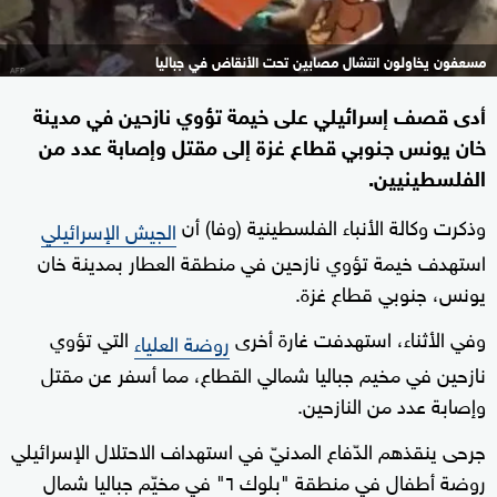
مسعفون يخاولون انتشال مصابين تحت الأنقاض في جباليا
أدى قصف إسرائيلي على خيمة تؤوي نازحين في مدينة
خان يونس جنوبي قطاع غزة إلى مقتل وإصابة عدد من
الفلسطينيين.
وذكرت وكالة الأنباء الفلسطينية (وفا) أن
الجيش الإسرائيلي
استهدف خيمة تؤوي نازحين في منطقة العطار بمدينة خان
يونس، جنوبي قطاع غزة.
وفي الأثناء، استهدفت غارة أخرى
التي تؤوي
روضة العلياء
نازحين في مخيم جباليا شمالي القطاع، مما أسفر عن مقتل
وإصابة عدد من النازحين.
جرحى ينقذهم الدّفاع المدنيّ في استهداف الاحتلال الإسرائيلي
روضة أطفال في منطقة "بلوك ٦" في مخيّم جباليا شمال