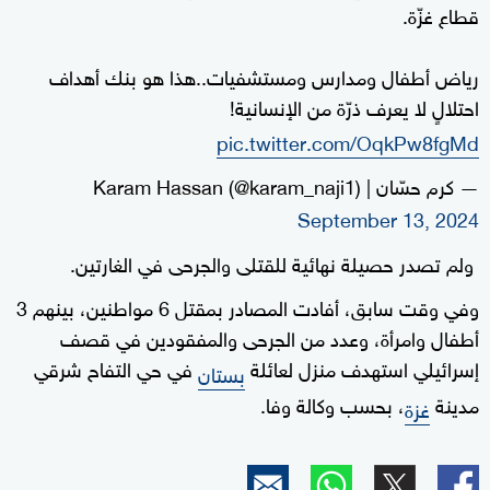
قطاع غزّة.
رياض أطفال ومدارس ومستشفيات..هذا هو بنك أهداف
احتلالٍ لا يعرف ذرّة من الإنسانية!
pic.twitter.com/OqkPw8fgMd
— كرم حسّان | Karam Hassan (@karam_naji1)
September 13, 2024
ولم تصدر حصيلة نهائية للقتلى والجرحى في الغارتين.
وفي وقت سابق، أفادت المصادر بمقتل 6 مواطنين، بينهم 3
أطفال وامرأة، وعدد من الجرحى والمفقودين في قصف
إسرائيلي استهدف منزل لعائلة
في حي التفاح شرقي
بستان
مدينة
، بحسب وكالة وفا.
غزة