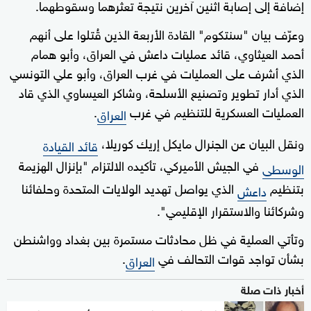
إضافة إلى إصابة اثنين آخرين نتيجة تعثرهما وسقوطهما.
وعرّف بيان "سنتكوم" القادة الأربعة الذين قُتلوا على أنهم
أحمد العيثاوي، قائد عمليات داعش في العراق، وأبو همام
الذي أشرف على العمليات في غرب العراق، وأبو علي التونسي
الذي أدار تطوير وتصنيع الأسلحة، وشاكر العيساوي الذي قاد
العمليات العسكرية للتنظيم في غرب
.
العراق
ونقل البيان عن الجنرال مايكل إريك كوريلا،
قائد القيادة
في الجيش الأميركي، تأكيده الالتزام "بإنزال الهزيمة
الوسطى
بتنظيم
الذي يواصل تهديد الولايات المتحدة وحلفائنا
داعش
وشركائنا والاستقرار الإقليمي".
وتأتي العملية في ظل محادثات مستمرة بين بغداد وواشنطن
بشأن تواجد قوات التحالف في
.
العراق
أخبار ذات صلة