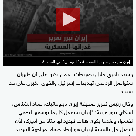
of
23
minutes,
42
seconds
إيران تبرر تعزيز قدراتها العسكرية بـ"الفوضى" في المنطقة
وشدد باقري خلال تصريحات له من بكين على أن طهران
ستواصل الرد على تهديدات إسرائيل والقوى الكبرى على حد
تعبيره.
وقال رئيس تحرير صحيفة إيران دبلوماتيك، عماد أبشناس،
لسكاي نيوز عربية: "إيران ستفعل كل ما بوسعها لتحمي
نفسها، وعندما يكون هناك تهديد لها مثلا من أميركا، لأن
أفضل حل بالنسبة لإيران هو إيجاد حلفاء لمواجهة التهديد