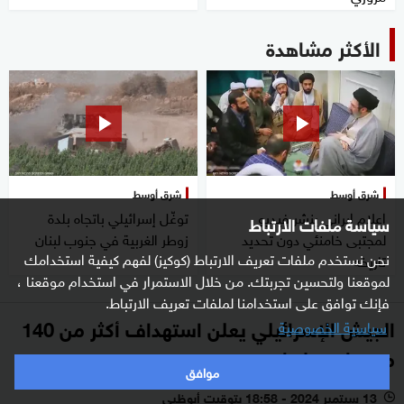
الأكثر مشاهدة
شرق أوسط
شرق أوسط
إعلام إيراني ينشر فيديو
توغّل إسرائيلي باتجاه بلدة
سياسة ملفات الارتباط
لمجتبى خامنئي دون تحديد
زوطر الغربية في جنوب لبنان
نحن نستخدم ملفات تعريف الارتباط (كوكيز) لفهم كيفية استخدامك
تاريخه
لموقعنا ولتحسين تجربتك. من خلال الاستمرار في استخدام موقعنا ،
فإنك توافق على استخدامنا لملفات تعريف الارتباط.
الجيش الإسرائيلي يعلن استهداف أكثر من 140
سياسية الخصوصية
موقعا في لبنان
موافق
13 سبتمبر 2024 - 18:58 بتوقيت أبوظبي
l