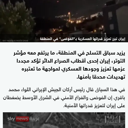
إيران تبرر تعزيز قدراتها العسكرية بـ"الفوضى" في المنطقة
يزيد سباق التسلح في المنطقة، ما يرتفع معه مؤشر
التوتر، إيران إحدى أقطاب الصراع الدائر تؤكد مجددا
عزمها تعزيز وجودها العسكري لمواجهة ما تعتبره
تهديدات محدقا بأمنها.
في هذا السياق قال رئيس أركان الجيش الإيراني اللواء محمد
باقري إن الفوضى والفراغ الأمني في الشرق الأوسط يضغطان
على إيران لتعزيز قدراتها الأمنية.
0
seconds