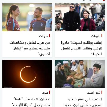
منوعات
منوعات
زفاف رونالدو السبت؟ ماديرا
من هي.. تفاعل ومشاهدات
تترقب وقائمة النجوم تشعل
مليونية لصلاح مع "إيشان
التكهنات
أكسوي"
شرق أوسط
علوم
إعلام إيراني ينشر فيديو
7 ثوان بلا جاذبية.. "ناسا"
لمجتبى خامنئي دون تحديد
تحسم جدل "كارثة الأربعاء"