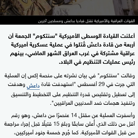
القوات العراقية والأميركية تقتل قياديا بداعش ومسلحين آخرين
أعلنت القيادة الوسطى الأميركية "سنتكوم" الجمعة أن
أربعة من قادة داعش قُتلوا في عملية عسكرية أميركية
عراقية مشتركة في غرب العراق الشهر الماضي، بينهم
رئيس عمليات التنظيم في البلاد.
وقالت "سنتكوم" في بيان نشرته على منصة إكس إن العملية
التي جرت في 29 أغسطس "استهدفت قادة
وهدفت
داعش
إلى تعطيل وتقليص قدرة التنظيم على التخطيط والتنسيق
وتنفيذ هجمات ضد المدنيين العراقيين".
وأسفرت العملية عن مقتل 14 عنصرًا من داعش، وهو رقم
أقل من ذلك الذي أُعلن سابقًا وبلغ 15 قتيلًا قبل إجراء مراجعة
من قبل القوات الأميركية. كما جُرح خمسة جنود أميركيين،