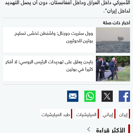
الأميركي داخل العراق وداخل أفغانستان، دون أن يصل التهديد
لداخل إيران".
أخبار ذات صلة
وول ستريت جورنال: واشنطن تخشى تسليح
بوتين للحوثيين
بايدن يعلق على تهديدات الرئيس الروسي: لا أفكر
كثيرا في بوتين
إيران
إيراني
الميليشيات
طرد الميليشيات
الأكثر قراءة