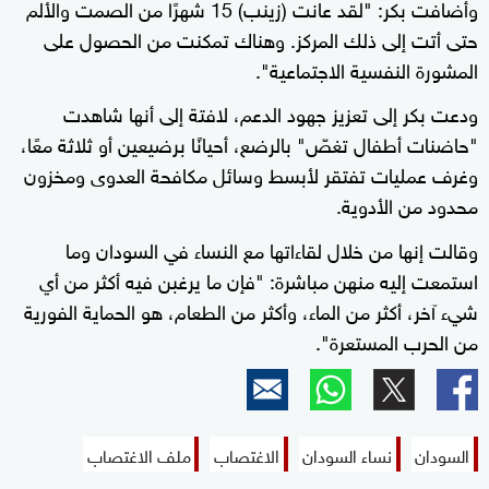
وأضافت بكر: "لقد عانت (زينب) 15 شهرًا من الصمت والألم
حتى أتت إلى ذلك المركز. وهناك تمكنت من الحصول على
المشورة النفسية الاجتماعية".
ودعت بكر إلى تعزيز جهود الدعم، لافتة إلى أنها شاهدت
"حاضنات أطفال تغصّ" بالرضع، أحيانًا برضيعين أو ثلاثة معًا،
وغرف عمليات تفتقر لأبسط وسائل مكافحة العدوى ومخزون
محدود من الأدوية.
وقالت إنها من خلال لقاءاتها مع النساء في السودان وما
استمعت إليه منهن مباشرة: "فإن ما يرغبن فيه أكثر من أي
شيء آخر، أكثر من الماء، وأكثر من الطعام، هو الحماية الفورية
من الحرب المستعرة".
السودان
نساء السودان
الاغتصاب
ملف الاغتصاب