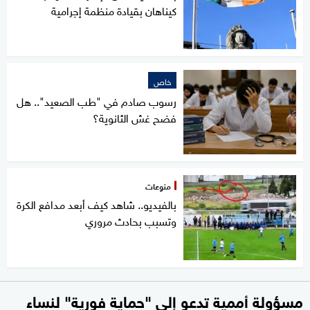
كيناهان بقيادة منظمة إجرامية
خاص
رسوب صادم في "طب الصعيد".. هل
فضح غش الثانوية؟
منوعات
بالفيديو.. شاهد كيف أبعد مدافع الكرة
وتسبب بحادث مروري
مسؤولة أممية تدعو إلى "حماية فورية" لنساء