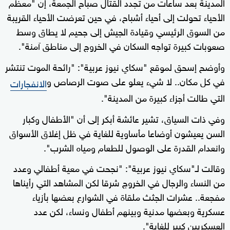
المدينة بعد ساعات من تجدد القتال صباح الجمعة، إن "معظم
الأحياء تحولت إلى أحياء أشباح، في حين تعرضت الأحياء القريبة
من السوق الرئيسي وقيادة الجيش إلى جحيم لا يطاق وسط
صعوبات كبيرة تواجه السكان في الخروج إلى مناطق آمنة".
وأوضح إسحق لموقع "سكاي نيوز عربية": "رائحة الموت تنتشر
في كل مكان.. لا شيء يعلو على صوت الرصاص و
الانفجارات
التي طالت أجزاء كبيرة من المدينة".
وفي ذات السياق، تشير عائشة أبكر إلى أن "الأطفال وكبار
السن يعيشون أوضاعا مأساوية للغاية في ظل إغلاق الأسواق
وانعدام القدرة على الوصول للطعام ومياه الشرب".
وقالت لـ"سكاي نيوز عربية": "نجحت في معية أطفالي وعدد
من النساء والرجال في الخروج شرقا لكن المشاهد التي رأيناها
مفجعة.. عشرات الجثث ملقاة في الشوارع بعضها بأزياء
عسكرية وبعضها مدنية وبينهم أطفال ونساء، لكن عدد
العسكريين كبير للغاية".