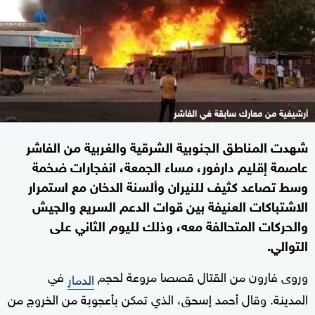
أرشيفية من معارك سابقة في الفاشر
شهدت المناطق الجنوبية الشرقية والغربية من الفاشر
عاصمة إقليم دارفور، مساء الجمعة، انفجارات ضخمة
وسط تصاعد كثيف للنيران وألسنة الدخان مع استمرار
الاشتباكات العنيفة بين قوات الدعم السريع والجيش
والحركات المتحالفة معه، وذلك لليوم الثاني على
التوالي.
وروى فارون من القتال قصصا مروعة لحجم
في
الدمار
المدينة. وقال أحمد إسحق، الذي تمكن بأعجوبة من الخروج من