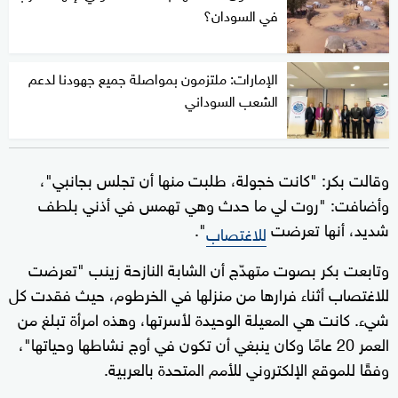
في السودان؟
الإمارات: ملتزمون بمواصلة جميع جهودنا لدعم
الشعب السوداني
وقالت بكر: "كانت خجولة، طلبت منها أن تجلس بجانبي"،
وأضافت: "روت لي ما حدث وهي تهمس في أذني بلطف
شديد، أنها تعرضت
".
للاغتصاب
وتابعت بكر بصوت متهدّج أن الشابة النازحة زينب "تعرضت
للاغتصاب أثناء فرارها من منزلها في الخرطوم، حيث فقدت كل
شيء. كانت هي المعيلة الوحيدة لأسرتها، وهذه امرأة تبلغ من
العمر 20 عامًا وكان ينبغي أن تكون في أوج نشاطها وحياتها"،
وفقًا للموقع الإلكتروني للأمم المتحدة بالعربية.