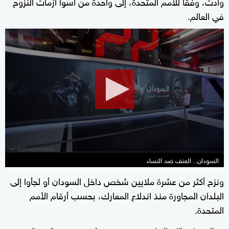
وأدت، وفقًا للأمم المتحدة، إلى واحدة من أسوأ أزمات النزوح
في العالم.
0
seconds
of
2
minutes,
4
seconds
السودان.. العنف ضد النساء
ونزح أكثر من عشرة ملايين شخص داخل السودان أو لجأوا إلى
البلدان المجاورة منذ اندلاع المعارك، بحسب أرقام الأمم
المتحدة.