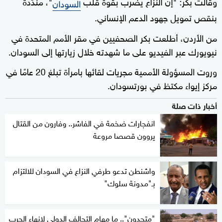
وقالت بكر: "إن النزاع يضرب بقوة قلب
"، مندّدة
السودان
بنقص تمويل جهود الدعم الإنساني.
من الأردن، أطلعت بكر الصحفيين في مقر الأمم المتحدة في
نيويورك عبر الفيديو على ما شهدته خلال زيارتها إلى السودان.
وروت المسؤولة الأممية مجريات لقائها بامرأة تبلغ 20 عامًا في
مركز إيواء مكتظ في بورتسودان.
أخبار ذات صلة
انفجارات ضخمة في الفاشر.. وفارون من القتال
يروون قصصا مروعة
واشنطن تدعو طرفي النزاع في السودان للالتزام
بـ"مدونة سلوك"
"متحدون".. ما مهام التحالف الدولي لإنهاء الحرب