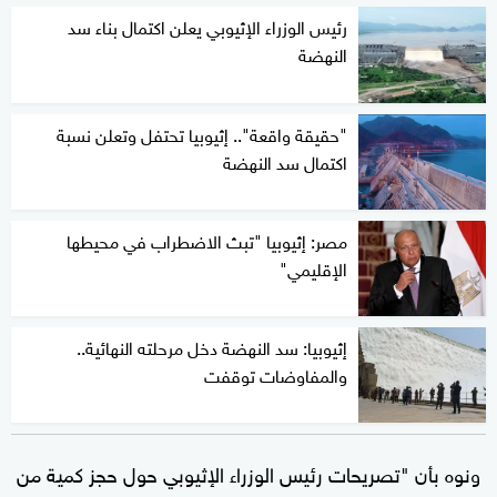
رئيس الوزراء الإثيوبي يعلن اكتمال بناء سد
النهضة
"حقيقة واقعة".. إثيوبيا تحتفل وتعلن نسبة
اكتمال سد النهضة
مصر: إثيوبيا "تبث الاضطراب في محيطها
الإقليمي"
إثيوبيا: سد النهضة دخل مرحلته النهائية..
والمفاوضات توقفت
ونوه بأن "تصريحات رئيس الوزراء الإثيوبي حول حجز كمية من