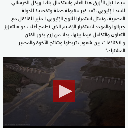
مياه النيل الأزرق هذا العام واستكمال بناء الهيكل الخرساني
للسد الإثيوبي، تُعد غير مقبولة جملة وتفصيلا للدولة
المصرية، وتمثل استمرارا للنهج الإثيوبي المثير للقلاقل مع
جيرانها والمهدد لاستقرار الإقليم الذي تطمح أغلب دوله لتعزيز
التعاون والتكامل فيما بينها، بدلا من زرع بذور الفتن
والاختلافات بين شعوب تربطها وشائج الأخوة والمصير
المشترك".
0
seconds
of
2
minutes,
6
seconds