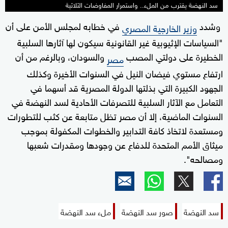
سد النهضة يقترب من الملء.. واستمرار المفاوضات الثلاثية
وشدد
في خطابه لمجلس الأمن على أن
وزير الخارجية المصري
"السياسات الإثيوبية غير القانونية سيكون لها آثارها السلبية
الخطيرة على دولتي المصب
والسودان، وبالرغم من أن
مصر
ارتفاع مستوي فيضان النيل في السنوات الأخيرة وكذلك
الجهود الكبيرة التي بذلتها الدولة المصرية قد أسهما في
التعامل مع الآثار السلبية للتصرفات الأحادية لسد النهضة في
السنوات الماضية، إلا أن مصر تظل متابعة عن كثب للتطورات
ومستعدة لاتخاذ كافة التدابير والخطوات المكفولة بموجب
ميثاق الأمم المتحدة للدفاع عن وجودها ومقدرات شعبها
ومصالحه".
سد النهضة
صور سد النهضة
ملء سد النهضة