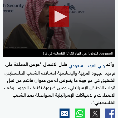
of
34
seconds
السعودية: الأولوية هي إنهاء الكارثة الإنسانية في غزة
وأكد
خلال الاتصال "حرص المملكة على
ولي العهد السعودي
توحيد الجهود العربية والإسلامية لمساندة الشعب الفلسطيني
الشقيق في مواجهة ما يتعرض له من عدوان غاشم من قبل
قوات الاحتلال الإسرائيلي، وعلى ضرورة تكثيف الجهود لوقف
الاعتداءات والانتهاكات الإسرائيلية المتواصلة ضد الشعب
الفلسطيني".