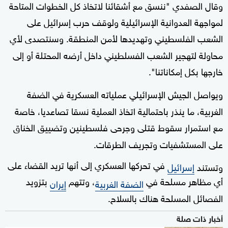
وقال الصفدي "ننسق مع أشقائنا لاتخاذ كل الخطوات المتاحة
لمواجهة العدوانية الإسرائيلية ولوقف حرب إسرائيل على
الشعب الفلسطيني وتهديدها لأمن المنطقة. وسنتصدى لأي
محاولة لتهجير الشعب الفسلطيني داخل أرضه المحتلة أو إلى
خارجها بكل إمكاناتنا".
ويواصل الجيش الإسرائيلي عملياته العسكرية في الضفة
الغربية، ما ينذر باحتمالية اتخاذ العملية نسقا تصاعديا، خاصة
مع استمرار سقوط قتلى وجرحى فلسطينين وتضييق الخناق
على المستشفيات وتجريف الطرقات.
في تحركها العسكري إلى أنها تريد القضاء على
وتستند
إسرائيل
أي مظاهر مسلحة في
، وتتهم
بتزويد
الضفة الغربية
إيران
الفصائل المسلحة هناك بالسلاح.
أخبار ذات صلة