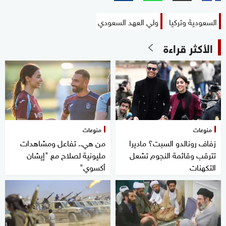
السعودية وتركيا
ولي العهد السعودي
الأكثر قراءة
منوعات
منوعات
زفاف رونالدو السبت؟ ماديرا
من هي.. تفاعل ومشاهدات
تترقب وقائمة النجوم تشعل
مليونية لصلاح مع "إيشان
التكهنات
أكسوي"