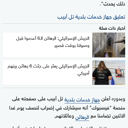
ذلك يحدث".
تعليق جهاز خدمات بلدية تل أبيب
أخبار ذات صلة
الجيش الإسرائيلي: الرهائن الـ6 أعدموا قبل
وصولنا بوقت قصير
الجيش الإسرائيلي يعثر على جثث 6 رهائن بينهم
أميركي
وبدوره أعلن
تل أبيب على صفحته على
جهاز خدمات بلدية
منصة "فيسبوك" أنه سيشارك في إضراب لنصف يوم غدا
الاثنين تضامنا مع
وعائلاتهم.
الرهائن
وسيجري تنظيم الإضراب بالتوازي مع عدة بلديات في أنحاء