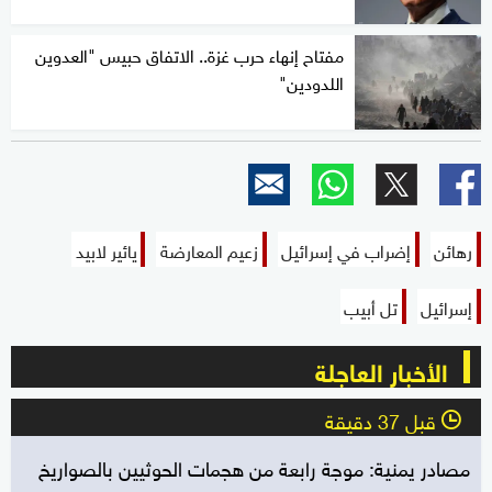
مفتاح إنهاء حرب غزة.. الاتفاق حبيس "العدوين
اللدودين"
رهائن
إضراب في إسرائيل
زعيم المعارضة
يائير لابيد
إسرائيل
تل أبيب
الأخبار العاجلة
قبل 37 دقيقة
l
مصادر يمنية: موجة رابعة من هجمات الحوثيين بالصواريخ