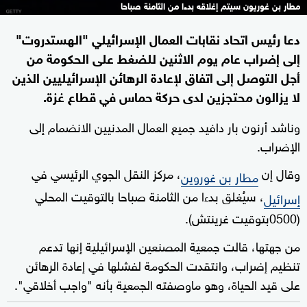
مطار بن غوريون سيتم إغلاقه بدءا من الثامنة صباحا
دعا رئيس اتحاد نقابات العمال الإسرائيلي "الهستدروت"
إلى إضراب عام يوم الاثنين للضغط على الحكومة من
أجل التوصل إلى اتفاق لإعادة الرهائن الإسرائيليين الذين
لا يزالون محتجزين لدى حركة حماس في قطاع غزة.
وناشد أرنون بار دافيد جميع العمال المدنيين الانضمام إلى
الإضراب.
وقال إن
، مركز النقل الجوي الرئيسي في
مطار بن غوروين
، سيُغلق بدءا من الثامنة صباحا بالتوقيت المحلي
إسرائيل
(0500بتوقيت غرينتش).
من جهتها، قالت جمعية المصنعين الإسرائيلية إنها تدعم
تنظيم إضراب، وانتقدت الحكومة لفشلها في إعادة الرهائن
على قيد الحياة، وهو ماوصفته الجمعية بأنه "واجب أخلاقي".