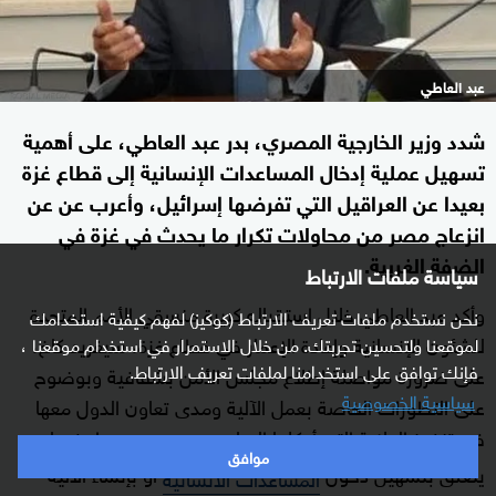
عبد العاطي
شدد وزير الخارجية المصري، بدر عبد العاطي، على أهمية
تسهيل عملية إدخال المساعدات الإنسانية إلى قطاع غزة
بعيدا عن العراقيل التي تفرضها إسرائيل، وأعرب عن عن
انزعاج مصر من محاولات تكرار ما يحدث في غزة في
الضفة الغربية.
سياسة ملفات الارتباط
وأكد عبد العاطي خلال استقباله كبيرة منسقي الأمم المتحدة
نحن نستخدم ملفات تعريف الارتباط (كوكيز) لفهم كيفية استخدامك
للشئون الإنسانية وإعادة الإعمار في قطاع غزة، سيغريد كاخ،
لموقعنا ولتحسين تجربتك. من خلال الاستمرار في استخدام موقعنا ،
فإنك توافق على استخدامنا لملفات تعريف الارتباط.
على ضرورة مواصلة إطلاع مجلس الأمن بشفافية وبوضوح
سياسية الخصوصية
على التطورات الخاصة بعمل الآلية ومدى تعاون الدول معها
في تنفيذ الولاية التي أوكلها إليها
سواء فيما
مجلس الأمن
موافق
يتعلق بتسهيل دخول
أو بإنشاء الآلية
المساعدات الانسانية