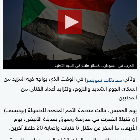
of
1
minute,
49
seconds
الحرب في السودان.. خسائر هائلة في البنية التحتية
وتأتي
في الوقت الذي يواجه فيه المزيد من
محادثات سويسرا
السكان الجوع الشديد والنزوح، وتتزايد أعداد القتلى من
المدنيين.
يوم الخميس، قالت منظمة الأمم المتحدة للطفولة (يونيسف)
إن قنبلة انفجرت في مدرسة وسوق بمدينة الأبيض، يوم
الأربعاء، ما أسفر عن مقتل 5 فتيات وإصابة 20 طفلا آخرين.
في غضون ذلك، قال عمال الإغاثة إن الوضع تفاقم بالنسبة