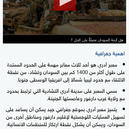
35
seconds
هل أزمة السودان عصيّةٌ على الحل ؟
اهمية جغرافية
معبر أدري هو أحد ثلاث معابر مهمة على الحدود الممتدة
على طول أكثر من 1400 كم بين السودان وتشاد، من نقطة
الالتقاء مع حدود ليبيا شمالا إلى افريقيا الوسطى جنوبا.
سمي المعبر على مدينة أدري التشادية التي ترتبط بحدود
مع ولاية غرب دارفور وعاصمتها الجنينة.
يتميز معبر أدري بموقع جغرافي جيد يمكن أن يساعد على
تسهيل العمليات اللوجستية لإقليم دارفور ومناطق أخرى من
السودان، ويمكن أن يشكل نقطة ارتكاز للمنظمات الانسانية.