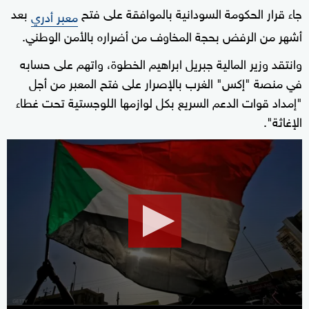
جاء قرار الحكومة السودانية بالموافقة على فتح
بعد
معبر أدري
أشهر من الرفض بحجة المخاوف من أضراره بالأمن الوطني.
وانتقد وزير المالية جبريل ابراهيم الخطوة، واتهم على حسابه
في منصة "إكس" الغرب بالإصرار على فتح المعبر من أجل
"إمداد قوات الدعم السريع بكل لوازمها اللوجستية تحت غطاء
الإغاثة".
0
seconds
of
1
minute,
49
seconds