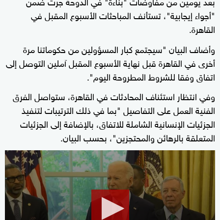
بعد يومين من مفاوضات "بناءة" في الدوحة جرت ضمن
"أجواء إيجابية"، تستأنف المباحثات الأسبوع المقبل في
القاهرة.
وأضاف البيان "سيجتمع كبار المسؤولين من حكوماتنا مرة
أخرى في القاهرة قبل نهاية الأسبوع المقبل آملين التوصل إلى
اتفاق وفقا للشروط المطروحة اليوم".
وفي انتظار استئناف المحادثات في القاهرة، ستواصل الفرق
الفنية العمل على التفاصيل "بما في ذلك الترتيبات لتنفيذ
الجزئيات الإنسانية الشاملة للاتفاق، بالإضافة إلى الجزئيات
المتعلقة بالرهائن والمحتجزين"، بحسب البيان.
0
seconds
of
26
seconds