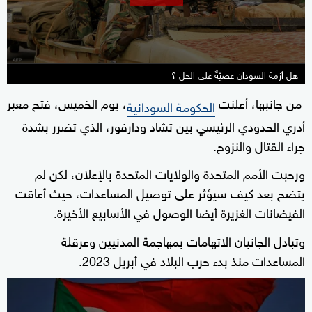
seconds
هل أزمة السودان عصيّةٌ على الحل ؟
من جانبها، أعلنت
، يوم الخميس، فتح معبر
الحكومة السودانية
أدري الحدودي الرئيسي بين تشاد ودارفور، الذي تضرر بشدة
جراء القتال والنزوح.
ورحبت الأمم المتحدة والولايات المتحدة بالإعلان، لكن لم
يتضح بعد كيف سيؤثر على توصيل المساعدات، حيث أعاقت
الفيضانات الغزيرة أيضا الوصول في الأسابيع الأخيرة.
وتبادل الجانبان الاتهامات بمهاجمة المدنيين وعرقلة
المساعدات منذ بدء حرب البلاد في أبريل 2023.
0
seconds