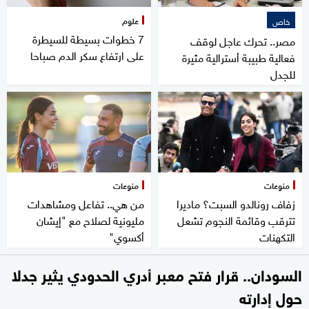
علوم
خاص
7 خطوات بسيطة للسيطرة
مصر.. تحرك عاجل لوقف
على ارتفاع سكر الدم صباحا
فعالية طبيبة أسترالية مثيرة
للجدل
منوعات
منوعات
زفاف رونالدو السبت؟ ماديرا
من هي.. تفاعل ومشاهدات
تترقب وقائمة النجوم تشعل
مليونية لصلاح مع "إيشان
التكهنات
أكسوي"
السودان.. قرار فتح معبر أدري الحدودي يثير جدلا
حول إدارته