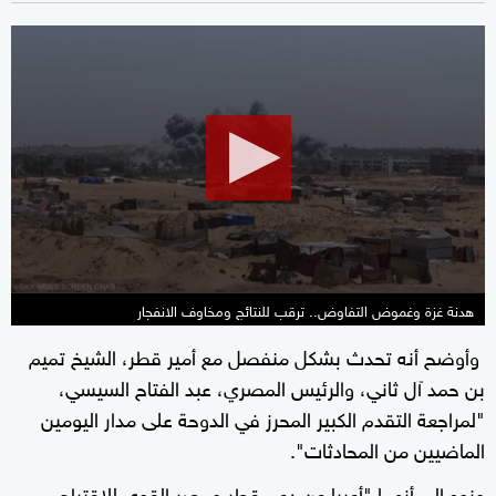
0
seconds
of
16
minutes,
18
seconds
هدنة غزة وغموض التفاوض.. ترقب للنتائج ومخاوف الانفجار
وأوضح أنه تحدث بشكل منفصل مع أمير قطر، الشيخ تميم
بن حمد آل ثاني، والرئيس المصري، عبد الفتاح السيسي،
"لمراجعة التقدم الكبير المحرز في الدوحة على مدار اليومين
الماضيين من المحادثات".
ونوه إلى أنهما "أعربا عن دعم قطر ومصر القوي للاقتراح