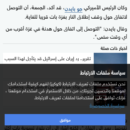
وكان الرئيس الأميركي
، قد أكد، الجمعة، أن التوصل
جو بايدن
لاتفاق حول وقف إطلاق النار بغزة بات قريبا للغاية.
وقال بايدن: "التوصل إلى اتفاق حول هدنة في غزة أقرب من
أي وقت مضى".
أخبار ذات صلة
تقرير.. رد إيران على إسرائيل قد يتأجل لهذا السبب
سياسة ملفات الارتباط
نحن نستخدم ملفات تعريف الارتباط (كوكيز) لفهم كيفية استخدامك
بايدن يؤكد قرب التوصل لاتفاق بغزة.. وحماس
لموقعنا ولتحسين تجربتك. من خلال الاستمرار في استخدام موقعنا ،
تعلق
فإنك توافق على استخدامنا لملفات تعريف الارتباط.
سياسية الخصوصية
وأضاف بايدن على هامش احتفال في المكتب البيضاوي "لم
موافق
نتوصل بعد إلى اتفاق"، لكنه أشار إلى أن بلوغ تسوية بات أكثر