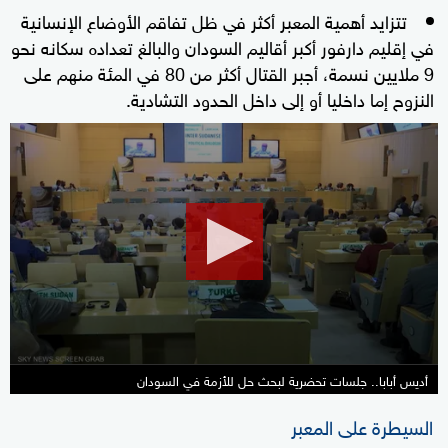
تتزايد أهمية المعبر أكثر في ظل تفاقم الأوضاع الإنسانية
في إقليم دارفور أكبر أقاليم السودان والبالغ تعداده سكانه نحو
9 ملايين نسمة، أجبر القتال أكثر من 80 في المئة منهم على
النزوح إما داخليا أو إلى داخل الحدود التشادية.
0
seconds
of
2
minutes,
45
seconds
أديس أبابا.. جلسات تحضرية لبحث حل للأزمة في السودان
السيطرة على المعبر