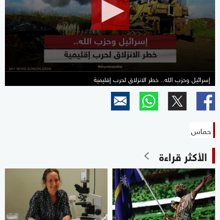
minutes,
2
seconds
إسرائيل وحزب الله.. خطر الانزلاق لحرب إقليمية
حماس
الأكثر قراءة