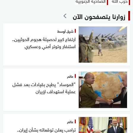
حزب الله
الضاحية الجنوبية
زوارنا يتصفحون الآن
شرق أوسط
ارتفاع كبير لحصيلة هجوم الحوثيين..
استنفار وتوتر أمني وعسكري
عالم
"الموساد" يطيح بقيادات بعد فشل
عملية استهداف لإيران
عالم
ترامب يعلن توقعاته بشأن إيران..