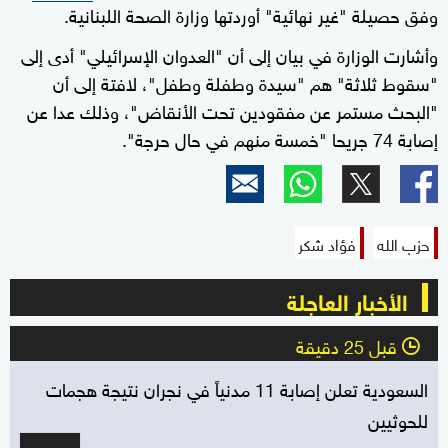
وفق حصيلة "غير نهائية" أوردتها وزارة الصحة اللبنانية.
وأشارت الوزارة في بيان إلى أن "العدوان الإسرائيلي" أدى إلى
"سقوط ثلاثة" هم "سيدة وطفلة وطفل"، لافتة إلى أن
"البحث مستمر عن مفقودين تحت الأنقاض"، وذلك عدا عن
إصابة 74 جريحا "خمسة منهم في حال حرجة".
حزب الله
فؤاد شكر
الأخبار العاجلة
قبل 25 دقيقة
l
السعودية تعلن إصابة 11 مدنياً في نجران نتيجة هجمات
للحوثيين