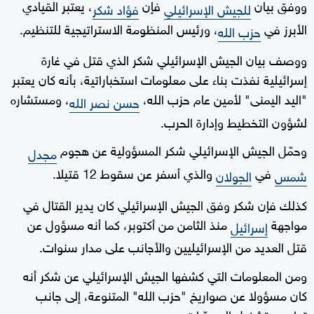
ووفق بيان
فإن
، يعتبر القيادي
للجيش الإسرائيلي
فؤاد شكر
الأبرز في
، ورئيس المنظومة الاستراتيجية للتنظيم.
حزب الله
ووصف بيان الجيش الإسرائيلي شكر الذي قتل في غارة
إسرائيلية نفذت بناء على معلومات استخباراتية، بأنه كان يعتبر
"اليد اليمنى" لأمين عام حزب الله،
، ومستشاره
حسن نصر الله
لشؤون التخطيط وإدارة الحرب.
وحمّل الجيش الإسرائيلي شكر المسؤولية عن هجوم
مجدل
في
والذي أسفر عن سقوط 12 قتيلا.
شمس
الجولان
كذلك فإن شكر وفق الجيش الإسرائيلي كان يدير القتال في
مواجهة
منذ الثامن من أكتوبر، كما أنه مسؤول عن
إسرائيل
قتل العديد من الإسرائيليين والأجانب على مدار سنوات.
ومن المعلومات التي كشفها الجيش الإسرائيلي عن شكر أنه
كان مسؤولا عن صواريخ "حزب الله" المتنوعة، إلى جانب
تطوير وتشغيل المسيّرات.