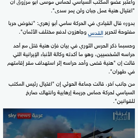
واعتبر عضو المكتب السياسي لحماس موسى أبو مرزوق أن
"اغتيال هنية عمل جبان ولن يمر سدى".
بدوره قال القيادي في الحركة سامي أبو زهري: "نخوض حربا
مفتوحة لتحرير
وجاهزون لدفع مختلف الأثمان".
القدس
وحسبما ذكر الحرس الثوري في بيان فإن هنية قتل مع أحد
حراسه الشخصيين، وهو ما أكدته وكالة الأنباء الإيرانية التي
قالت إن "هنية قضى وأحد حراسه إثر استهداف مقر إقامتهم
في طهران".
من جانب آخر، قالت جماعة الحوثي إن "اغتيال رئيس المكتب
السياسي لحركة حماس جريمة إرهابية وانتهاك صارخ
للقوانين".
0
seconds
of
10