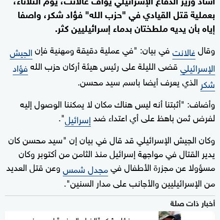
بعملية قتل القيادي في "حزب الله" فؤاد شكر، واصفا
إياه بأن يديه ملطختان بدماء إسرائيليين كثر.
وقال
في بيان: "في عملية دقيقة ومهنية فإن
غالانت
الجيش
قضى الليلة على رئيس هيئة أركان حزب الله
الإسرائيلي
فؤاد
الذي يعرف أيضا باسم سيد محسن.
شكر
وأضاف: "أثبتنا أنه ليس هناك مكان لا يمكننا الوصول إليه
لفرض ثمن باهظ على أي اعتداء ضد
".
إسرائيل
وكان الجيش الإسرائيلي قد قال في بيان إن "سيد محسن كان
يدير القتال في مواجهة إسرائيل منذ الثامن من أكتوبر وكان
مسؤولا عن مجزرة الأطفال في
وعن قتل العديد
مجدل شمس
من الإسرائيليين والأجانب على مدار السنين".
أخبار ذات صلة
من هو فؤاد شكر "الذراع اليمنى" لحسن نصر