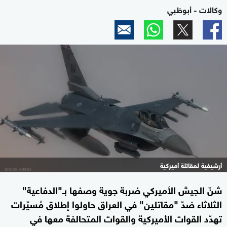
وكالات - أبوظبي
أرشيفية لمقاتلة أميركية
شنّ الجيش الأميركي ضربة جوية وصفها بـ"الدفاعية"
الثلاثاء ضدّ "مقاتلين" في العراق حاولوا إطلاق مُسيّرات
تهدّد القوات الأميركية والقوات المتحالفة معها في