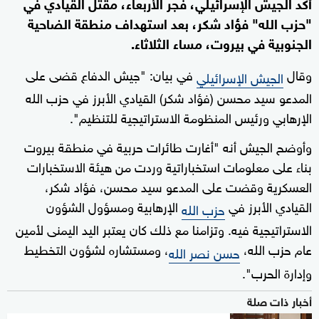
أكد الجيش الإسرائيلي، فجر الأربعاء، مقتل القيادي في
"حزب الله" فؤاد شكر، بعد استهداف منطقة الضاحية
الجنوبية في بيروت، مساء الثلاثاء.
وقال
في بيان: "جيش الدفاع قضى على
الجيش الإسرائيلي
المدعو سيد محسن (فؤاد شكر) القيادي الأبرز في حزب الله
الإرهابي ورئيس المنظومة الاستراتيجية للتنظيم".
وأوضح الجيش أنه "أغارت طائرات حربية في منطقة بيروت
بناء على معلومات استخباراتية وردت من هيئة الاستخبارات
العسكرية وقضت على المدعو سيد محسن، فؤاد شكر،
القيادي الأبرز في
الإرهابية ومسؤول الشؤون
حزب الله
الاستراتيجية فيه. وتزامنا مع ذلك كان يعتبر اليد اليمنى لأمين
عام حزب الله،
، ومستشاره لشؤون التخطيط
حسن نصر الله
وإدارة الحرب".
أخبار ذات صلة