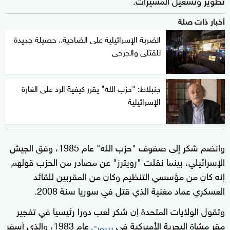
أخبار ذات صلة
الضربة الإسرائيلية على الضاحية.. حصيلة جديدة
للقتلى والجرحى
جنبلاط: "حزب الله" يقرر كيفية الرد على الغارة
الإسرائيلية
وانضم شكر إلى صفوف "حزب الله" عام 1985، وفق الجيش
الإسرائيلي، بينما نقلت "رويترز" عن مصادر من الحزب قولهم
إنه كان من مؤسسي التنظيم وكان من المقربين للقائد
العسكري عماد مغنية الذي قتل في سوريا سنة 2008.
وتقول الولايات المتحدة إن شكر لعب دورا رئيسيا في تفجير
مقر مشاة البحرية الأميركية في
عام 1983، والذي أسفر
بيروت