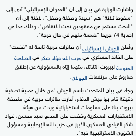
وأشارت الوزارة في بيان إلى أن "العدوان الإسرائيلي" أدى إلى
"سقوط ثلاثة" هم "سيدة وطفلة وطفل"، لافتة إلى أن
"البحث مستمر عن مفقودين تحت الأنقاض"، وذلك عدا عن
إصابة 74 جريحا "خمسة منهم في حال حرجة".
وأعلن
أن طائرات حربية تابعة له "قضت"
الجيش الإسرائيلي
على القائد العسكري في
في
حزب الله
فؤاد شكر
الضاحية
لبيروت الثلاثاء، متهما إيّاه بالمسؤولية عن إطلاق
الجنوبية
صاروخ على مرتفعات
.
الجولان
وجاء في بيان للمتحدث باسم الجيش "من خلال عملية تصفية
دقيقة قام بها جيش الدفاع، أغارت طائرات حربية في منطقة
بيروت بناءً على معلومات استخباراتية وردت من هيئة
الاستخبارات العسكرية وقضت على المدعو سيد محسن، فؤاد
شكر القيادي العسكري الأبرز في حزب الله الإرهابية ومسؤول
الشؤون الاستراتيجية فيه".