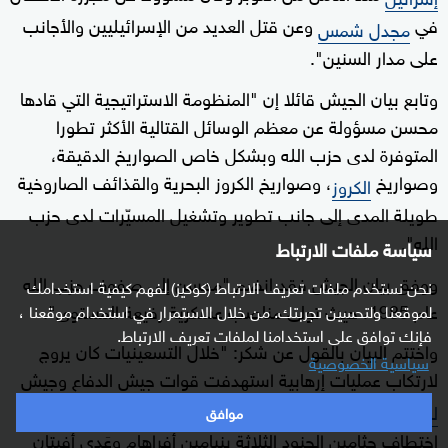
في
وعن قتل العديد من الإسرائيليين والأجانب
مجدل شمس
على مدار السنين".
وتابع بيان الجيش قائلا إن "المنظومة الاستراتيجية التي قادها
محسن مسؤولة عن معظم الوسائل القتالية الأكثر تطورا
المتوفرة لدى حزب الله وبشكل خاص الصواريخ الدقيقة،
وصواريخ
، وصواريخ الكروز البحرية والقذائف الصاروخية
الكروز
طويلة المدى إلى جانب تطوير وتشغيل المسيّرات لدى حزب
الله".
سياسة ملفات الارتباط
ووفق بيان الجيش فقد انضم "محسن إلى صفوف حزب الله
نحن نستخدم ملفات تعريف الارتباط (كوكيز) لفهم كيفية استخدامك
عام 1985، حيث تولى مناصب عسكرية رفيعة المستوى".
لموقعنا ولتحسين تجربتك. من خلال الاستمرار في استخدام موقعنا ،
فإنك توافق على استخدامنا لملفات تعريف الارتباط.
واختتم البيان بالقول عن شكر: "خلال التسعينيات كان يروج
سياسية الخصوصية
لارتكاب عمليات إرهابية استهدفت قوات جيش الدفاع وجيش
الجنوبي. ففي عام 2000 كان ضالعا بشكل مباشر في
لبنان
موافق
اختطاف جثامين الجنود الثلاثة بنيامين أفراهام وعَدي أفيتان