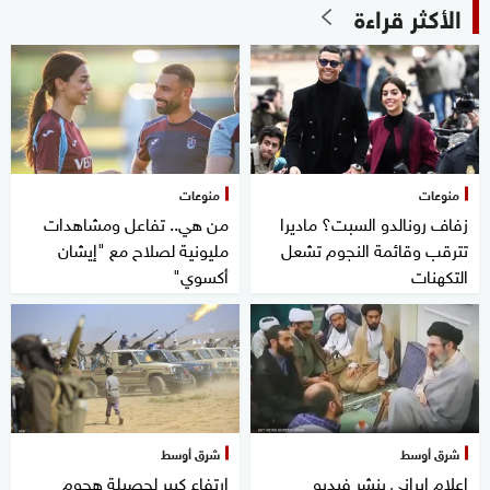
الأكثر قراءة
منوعات
منوعات
زفاف رونالدو السبت؟ ماديرا
من هي.. تفاعل ومشاهدات
تترقب وقائمة النجوم تشعل
مليونية لصلاح مع "إيشان
التكهنات
أكسوي"
شرق أوسط
شرق أوسط
إعلام إيراني ينشر فيديو
ارتفاع كبير لحصيلة هجوم