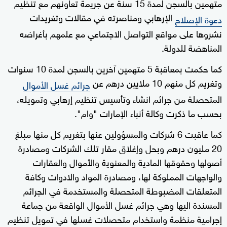
متهمين بالسجن لمدة 15 سنة عن جريمة تعاونهم مع تنظيم
الإرهابي ومناصرته في مقالات وتغريدات
دعوة الإصلاح
نشروها على مواقع التواصل الاجتماعي مع علمهم بأغراضه
المناهضة للدولة.
كما حكمت بمعاقبة 5 متهمين آخرين بالسجن لمدة 10 سنوات
وتغريم كل منهم 10 ملايين درهم عن
جرائم غسل الأموال
المتحصلة من جرائم انشاء وتأسيس تنظيم إرهابي وتمويله،
بحسب ما ذكرت وكالة أنباء الإمارات "وام".
كما عاقبت 6 شركات والمسؤولين عنها بتغريم كل منها مبلغ
20 مليون درهم وبحل وإغلاق مقار تلك الشركات ومصادرة
أصولها وحقوقها المادية والمعنوية والأموال والعقارات
والواجهات المملوكة لها، ومصادرة المواد والادوات وكافة
المتعلقات المضبوطة المتحصلة والمستخدمة في الجرائم
المسندة اليها وهي جرائم غسل الأموال الواقعة من جماعة
إجرامية منظمة واستخدام متحصلات غسلها في تمويل تنظيم