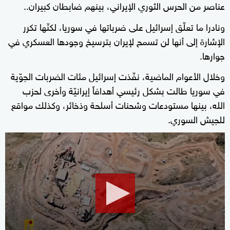
عناصر من الحرس الثوري الإيراني، بينهم ضابطان كبيران..
ونادرا ما تعلّق إسرائيل على ضرباتها في سوريا، لكنّها تكرر
الإشارة إلى أنها لن تسمح لإيران بترسيخ وجودها العسكري في
جوارها.
وخلال الأعوام الماضية، نفّذت إسرائيل مئات الضربات الجوّية
في سوريا طالت بشكل رئيسي أهدافاً إيرانيّة وأخرى لحزب
الله، بينها مستودعات وشحنات أسلحة وذخائر، وكذلك مواقع
للجيش السوري.
0
seconds
of
1
minute,
58
seconds