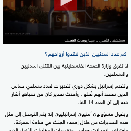
34
seconds
مستشفى الأهلي .. سيناريوهات القصف
كم عدد المدنيين الذين فقدوا أرواحهم؟
لا تفرق وزارة الصحة الفلسطينية بين القتلى المدنيين
والمسلحين.
وتقدم إسرائيل بشكل دوري تقديرات لعدد مسلحي حماس
الذين تعتقد أنهم قٌتلوا. وأحدث تقدير كان من نتنياهو أشار
فيه إلى أن العدد 14 ألفا.
ويقول مسؤولون أمنيون إسرائيليون إنه يتم التوصل إلى مثل
هذه التقديرات من خلال إحصاء الجثث في ساحة المعركة،
واعتراض اتصالات حماس، وتقديرات المخابرات للأفراد الذين