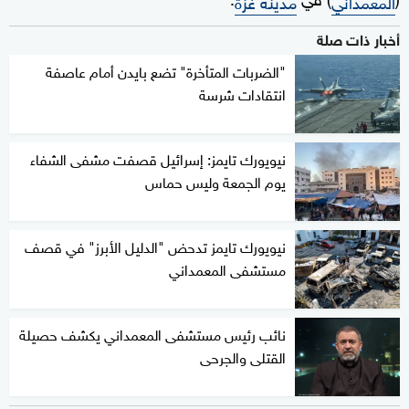
المعمداني
مدينة غزة
أخبار ذات صلة
"الضربات المتأخرة" تضع بايدن أمام عاصفة
انتقادات شرسة
نيويورك تايمز: إسرائيل قصفت مشفى الشفاء
يوم الجمعة وليس حماس
نيويورك تايمز تدحض "الدليل الأبرز" في قصف
مستشفى المعمداني
نائب رئيس مستشفى المعمداني يكشف حصيلة
القتلى والجرحى