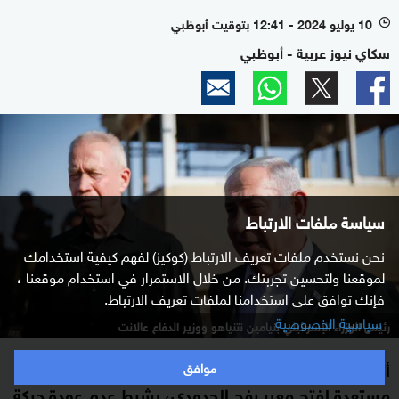
10 يوليو 2024 - 12:41 بتوقيت أبوظبي
l
سكاي نيوز عربية - أبوظبي
سياسة ملفات الارتباط
نحن نستخدم ملفات تعريف الارتباط (كوكيز) لفهم كيفية استخدامك
لموقعنا ولتحسين تجربتك. من خلال الاستمرار في استخدام موقعنا ،
فإنك توافق على استخدامنا لملفات تعريف الارتباط.
سياسية الخصوصية
رئيس الوزراء الإسرائيلي بنيامين نتنياهو ووزير الدفاع عالانت
أكد وزير الدفاع الإسرائيلي يوآف غالانت، أن إسرائيل
موافق
مستعدة لفتح معبر رفح الحدودي، بشرط عدم عودة حركة