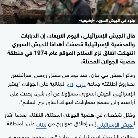
جنود في الجيش السوري -أرشيفية-
قال الجيش الإسرائيلي، اليوم الأربعاء، إن الدبابات
والمدفعية الإسرائيلية قصفت أهدافا للجيش السوري
انتهكت اتفاق نزع السلاح الموقع عام 1974 في منطقة
هضبة الجولان المحتلة.
وذكر الجيش في بيان، بعد يوم من مقتل زوجين إسرائيليين
بصاروخ أطلقته جماعة
اللبنانية على الجولان "يعتبر
حزب الله
الإسرائيلي الجيش السوري مسؤولا عن أي شيء يحدث على
أراضيه ولن يسمح بمحاولات انتهاك اتفاق نزع السلاح".
وقتل شخصان في هضبة الجولان المحتلة، الثلاثاء، بعدما أشار
ا
إلى إطلاق صواريخ من
على المنطقة.
لجيش الإسرائيلي
لبنان
وقالت الشرطة الإسرائيلية في بيان: "بعد سقوط صواريخ في