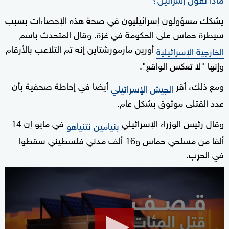
يشكك مسؤولون إسرائيليون في صحة هذه الإحصاءات بسبب
سيطرة حماس على الحكومة في غزة. وقال المتحدث باسم
أورين مارمورشتاين إنه تم التلاعب بالأرقام
الخارجية الإسرائيلية
وإنها "لا تعكس الواقع".
ومع ذلك، أقر
أيضا في إحاطة صحفية بأن
الجيش الإسرائيلي
عدد القتلى موثوق بشكل عام.
وقال رئيس الوزراء الإسرائيلي
في مايو إن 14
بنيامين نتنياهو
ألفا من مسلحي حماس و16 ألف مدني فلسطيني سقطوا
في الحرب.
0
seconds
of
1
minute,