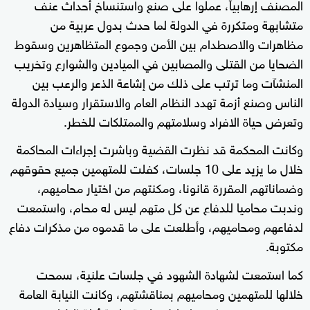
المصنف إرهابياً، عملوا على صنع واستنساخ أحداث عنف
متشابهة ومتكررة في الدولة لما حدث بدول عربية من
مظاهرات والاصطدام بين الأمن وجموع المتظاهرين وسقوط
الضحايا من القتلى والمصابين في الميادين والشوارع وتخريب
المنشآت وما ترتب على ذلك من إشاعة الذعر والرعب بين
الناس وصنع أزمة تهدد النظام العام والاستقرار وسيادة الدولة
وتعرض حياة الافراد وسلامتهم والممتلكات للخطر.
وكانت المحكمة قد نظرت القضية وباشرت إجراءات المحاكمة
خلال ما يزيد على 10 جلسات، كفلت للمتهمين جميع حقوقهم
وضماناتهم المقررة قانونا، ومكنتهم من اختيار محاميهم،
وندبت محاميا للدفاع عن كل متهم ليس له محام، واستمعت
لدفاعهم ومحاميهم، وأطلعت على ما قدموه من مذكرات دفاع
مكتوبة.
كما استمعت لشهادة الشهود في جلسات علنية، سمحت
خلالها للمتهمين ومحاميهم بمناقشتهم، وكانت النيابة العامة