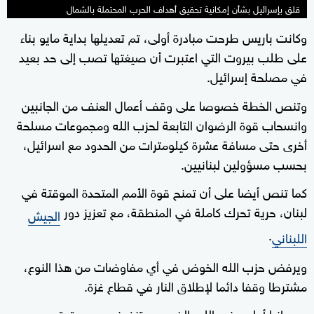
قلق بإسرائيل بشأن إمكانية تحقيق أهداف الحرب المحتملة بالشمال
وكانت باريس طرحت مبادرة أولى، تم تعديلها بداية مايو بناء
على طلب بيروت التي اعتبرت أن صيغتها تصب إلى حد بعيد
في مصلحة إسرائيل.
وتنص الخطة خصوصا على وقف أعمال العنف من الجانبين
وانسحاب قوة الرضوان التابعة لحزب الله ومجموعات مسلحة
أخرى حتى مسافة عشرة كيلومترات من الحدود مع اسرائيل،
بحسب مسؤولين لبنانيين.
كما تنص أيضا على أن تمنح قوة الأمم المتحدة الموقتة في
لبنان، حرية تحرك كاملة في المنطقة، مع تعزيز دور
الجيش
.
اللبناني
ويرفض حزب الله الخوض في أي مفاوضات من هذا النوع،
مشترطا وقفا دائما لإطلاق النار في قطاع غزة.
وميدانيا أعلن حزب الله، الخميس، تنفيذ هجوم دقيق