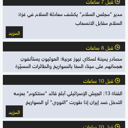
قبل 7 ساعات
l
مدير "مجلس السلام" يكشف معادلة السلام في غزة:
السلاح مقابل الانسحاب
المزيد
قبل 8 ساعات
l
مصادر يمينة لسكاي نيوز عربية: الحوثيون يستأنفون
هجماتهم على ميناء المخا بالصواريخ والطائرات المسيّرة
قبل 10 ساعات
l
القناة 13: الجيش الإسرائيلي أبلغ قائد "سنتكوم" بعزمه
التدخل ضد إيران إذا طورت "النووي" أو الصواريخ
المزيد
قبل 10 ساعات
l