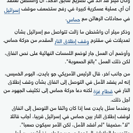
أن أي عملية عسكرية كبيرة في رفح ستضعف موقف
إسرائيل
في محادثات الرهائن مع
.
حماس
وذكر ميلر أن واشنطن ما زالت تتواصل مع إسرائيل بشأن
تعديلات في مقترح
المقدم من حركة حماس.
وقف إطلاق النار
وأوضح أن العمل جار لوضع اللمسات النهائية على نص اتفاق،
لكن ذلك العمل "بالغ الصعوبة".
من جانب آخر، قال الرئيس الأمريكي جو بايدن، اليوم الخميس،
إنه لم يفقد الأمل في التوصل إلى اتفاق بشأن وقف إطلاق
النار في
لكنه دعا حركة حماس إلى تكثيف الجهود من
قطاع غزة
أجل ذلك.
وعندما سئل بايدن عما إذا كان واثقا من التوصل إلى اتفاق
لوقف إطلاق النار بين حماس في إسرائيل قريبا، أجاب قائلا
"لا"،مضيفا "لم أفقد الأمل، لكن الأمر سيكون صعبا".
وتتوسط الولايات المتحدة ومصر وقطر منذ أشهر من أجل