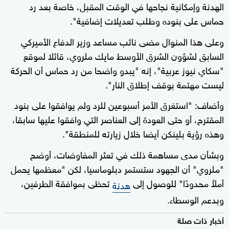
الهدنة وإمكانية نجاحها في الوقت المقبل، خاصة بعد رد
حماس على بنوده وطلب تعديلات إضافية".
وعلى هذا المنوال مضى نائب مساعد وزير الدفاع الأميركي
السابق لشؤون الشرق الأوسط مايك ملروي، قائلا لموقع
"سكاي نيوز عربية"، إنه "يبدو واضحا من رد حماس أن الحركة
ليست مهتمة بوقف إطلاق النار".
وأضاف: "استغرق الأمر أسبوعين للرد ولم يوافقوا على بنود
المقترح، أو حتى العودة إلى العناصر التي وافقوا عليها سابقا،
وهذه رؤية بلينكن أيضا خلال زيارته للمنطقة".
وبشأن مدى مساهمة ذلك في تعثر المفاوضات، أوضح
"ملروي" أن الجهود ستستمر دبلوماسيا، لكن "معظمها يحمل
أملاً محدودًا" للوصول إلى
تحظى بموافقة الطرفين،
هدنة
وبدعم الوسطاء.
أخبار ذات صلة