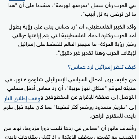
في الحرب وأن تتقبل "تعرضها لهزيمة"، مشددا على أن "هذا
ما لن ترضى به تل أبيب".
وأكد الخبير الفلسطيني، أن "رد حماس يبنى على رؤية بطول
أمد الحرب وكثرة الدماء الفلسطينية التي يتم إراقتها -والتي
وفق رؤية الحركة- ما سيجبر العالم للضغط على إسرائيل
لإيقاف الحرب وهذا تقدير غير دقيق".
كيف تنظر إسرائيل لرد حماس؟
من جانبه، يرى المحلل السياسي الإسرائيلي شلومو غانور، في
حديثه لموقع "سكاي نيوز عربية"، أن رد حماس أدخل مساعي
التوصل إلى صفقة للإفراج عن المخطوفين و
وقف إطلاق النار
إلى "طريق مسدود ووضع أكثر تعقيدا" عما كان عليه قبل طرح
بايدن للمقترح الراهن.
وأضاف غانور أن "حماس في ردها تلعب دورا مزدوجا، نوعا من
التصلب مع تقمص موقف الاعتدال، إذ تتبنى مقترحات بايدن