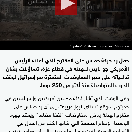
مفاوضات هدنة غزة.. تعديلات "حماس"
حمل رد حركة حماس على المقترح الذي أعلنه الرئيس
الأمريكي جو بايدن للهدنة في قطاع غزة، تساؤلات بشأن
تداعياته على سير المفاوضات المتعثرة مع إسرائيل لوقف
الحرب المتواصلة منذ أكثر من 250 يوما.
وفي الوقت الذي أشار ثلاثة محللين أمريكيين وإسرائيليين في
حديثهم لموقع "سكاي نيوز عربية"، إلى أن رد حماس على
مقترح الهدنة يدخل المفاوضات "نفقا مظلما" ويعقد جهود
الوسطاء لإتمام الصفقة التي شابها الكثير من الجدل في
الأسابيع الأخيرة، لفت محلل فلسطيني إلى أن حماس ترغب