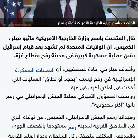
المتحدث باسم وزارة الخارجية الأمريكية ماثيو ميلر
قال المتحدث باسم وزارة الخارجية الأمريكية ماثيو ميلر،
الخميس، إن الولايات المتحدة لم تشهد بعد قيام إسرائيل
بشن عملية عسكرية كبيرة في مدينة رفح بقطاع غزة.
وأضاف ميلر في إفادة للصحفيين، أن
العمليات العسكرية
الإسرائيلية في رفح ليست "بحجم أو نطاق" العمليات التي
نُفذت في أماكن أخرى في غزة.
ووصف المسؤول الأميركي عملية الجيش الإسرائيلي في رفح
بأنها "أكثر محدودية".
وميدانيا وسع الجيش الإسرائيلي، الخميس، من توغله البري
في المناطق الغربية لمدينة
مستهدفا بالقصف الجوي
رفح
والمدفعي المكثف منطقتي تل السلطان ودوار العلم القريبة