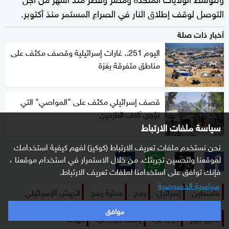
التوصل لوقف إطلاق النار في الصراع المستمر منذ أكتوبر.
أخبار ذات صلة
اليوم 251.. غارات إسرائيلية وقصف مكثف على
مناطق متفرقة بغزة
قصف إسرائيلي مكثف على "المواصي" التي
تؤوي آلاف النازحين
سياسة ملفات الارتباط
نحن نستخدم ملفات تعريف الارتباط (كوكيز) لفهم كيفية استخدامك
لموقعنا ولتحسين تجربتك. من خلال الاستمرار في استخدام موقعنا ،
فإنك توافق على استخدامنا لملفات تعريف الارتباط.
سياسية الخصوصية
فلسطين
إسرائيل
رفح
عملية رفح
الجيش الإسرائيلي
موافق
ماثيو ميلر
حرب غزة
وقف حرب غزة
الهدنة