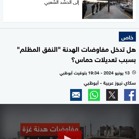
إلى الحشد الشعبي
خاص
هل تدخل مفاوضات الهدنة "النفق المظلم"
بسبب تعديلات حماس؟
13 يونيو 2024 - 19:34 بتوقيت أبوظبي
l
سكاي نيوز عربية - أبوظبي
0
seconds
of
1
minute,
34
seconds