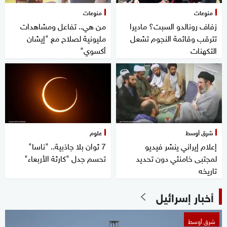
منوعات
منوعات
زفاف رونالدو السبت؟ ماديرا
من هي.. تفاعل ومشاهدات
تترقب وقائمة النجوم تشعل
مليونية لصلاح مع "إيشان
التكهنات
أكسوي"
شرق أوسط
علوم
إعلام إيراني ينشر فيديو
7 ثوان بلا جاذبية.. "ناسا"
لمجتبى خامنئي دون تحديد
تحسم جدل "كارثة الأربعاء"
تاريخه
أخبار إسرائيل
شرق أوسط