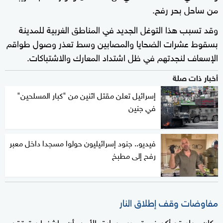
من ساحل بحر رفح.
وقد تسبب هذا التوغل الجديد في المناطق الغربية للمدينة
بسقوط عشرات الضحايا والمصابين وسط تعذر وصول طواقم
الإسعاف لنجدتهم في ظل اشتداد المعارك والاشتباكات.
أخبار ذات صلة
إسرائيل تعلن مقتل اثنين من "كبار المسلحين"
في جنين
فيديو.. جنود إسرائيليون حولوا مسجدا داخل معبر
رفح إلى مطبخ
مفاوضات وقف إطلاق النار
وكان ميلر قد أكد في تصريح سابق الأحد، أن واشنطن تعتقد