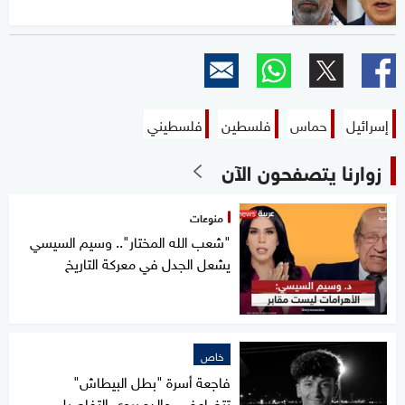
إسرائيل
حماس
فلسطين
فلسطيني
زوارنا يتصفحون الآن
منوعات
"شعب الله المختار".. وسيم السيسي
يشعل الجدل في معركة التاريخ
خاص
فاجعة أسرة "بطل البيطاش"
تتضاعف.. والده يروي التفاصيل