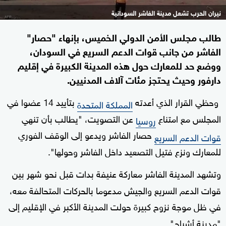
نيران الحرب تشعل مدينة الفاشر السودانية
طالب مجلس الأمن الدولي الخميس، بإنهاء "حصار"
الفاشر من جانب قوات الدعم السريع في السودان،
ووضع حد للمعارك حول هذه المدينة الكبيرة في إقليم
دارفور وحيث يحتجز مئات آلاف المدنيين.
وحظي القرار الذي أعدته
بتأييد 14 عضوا في
المملكة المتحدة
المجلس مع امتناع
عن التصويت، "يطالب بأن تنهي
روسيا
حصار الفاشر ويدعو إلى الوقف الفوري
قوات الدعم السريع
للمعارك ونزع فتيل التصعيد داخل الفاشر وحولها".
وتشهد المدينة الفاشر معاركة عنيفة بدات
قبل نحو شهر بين
قوات الدعم السريع والجيش مدعوما بالحركات المتحالفة معه،
في ظل موجة نزوح كبيرة حولت المدينة الأكبر في الإقليم إلى
"مدينة أشباح".