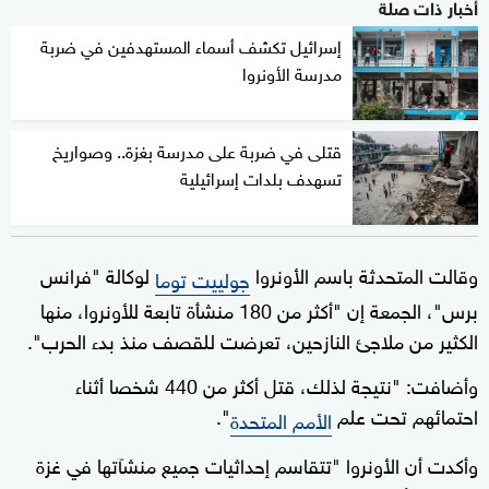
أخبار ذات صلة
إسرائيل تكشف أسماء المستهدفين في ضربة
مدرسة الأونروا
قتلى في ضربة على مدرسة بغزة.. وصواريخ
تسهدف بلدات إسرائيلية
وقالت المتحدثة باسم الأونروا
لوكالة "فرانس
جولييت توما
برس"، الجمعة إن "أكثر من 180 منشأة تابعة للأونروا، منها
الكثير من ملاجئ النازحين، تعرضت للقصف منذ بدء الحرب".
وأضافت: "نتيجة لذلك، قتل أكثر من 440 شخصا أثناء
احتمائهم تحت علم
".
الأمم المتحدة
وأكدت أن الأونروا "تتقاسم إحداثيات جميع منشآتها في غزة