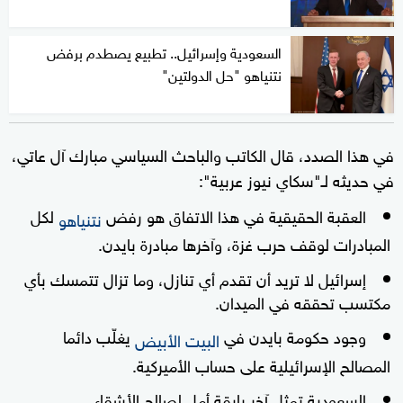
السعودية وإسرائيل.. تطبيع يصطدم برفض
نتنياهو "حل الدولتين"
في هذا الصدد، قال الكاتب والباحث السياسي مبارك آل عاتي،
في حديثه لـ"سكاي نيوز عربية":
العقبة الحقيقية في هذا الاتفاق هو رفض
لكل
نتنياهو
المبادرات لوقف حرب غزة، وآخرها مبادرة بايدن.
إسرائيل لا تريد أن تقدم أي تنازل، وما تزال تتمسك بأي
مكتسب تحققه في الميدان.
وجود حكومة بايدن في
يغلّب دائما
البيت الأبيض
المصالح الإسرائيلية على حساب الأميركية.
السعودية تمثل آخر بارقة أمل لصالح الأشقاء