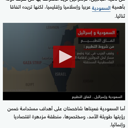
بأهمية
عربيا وإسلاميا وإقليميا، لكنها تريده اتفاقا
السعودية
ثنائيا.
0
seconds
of
38
seconds
السعودية وإسرائيل.. اتفاق التطبيع
أما السعودية فعيناها شاخصتان على أهداف مستدامة ضمن
رؤيتها طويلة الأمد، ومختصرها، منطقة مزدهرة اقتصاديا
وإنمائيا.