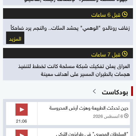
قبل 6 ساعات
l
زفاف رونالدو "الوهمي" يحشد المئات.. والنجم يرد ضاحكاً
المزيد
قبل 7 ساعات
l
العراق يعلن تفكيك شبكة مسلحة كانت تخطط لتنفيذ
هجمات بالطيران المسير على أهداف معينة
بودكاست
حين تحدثت الطبيعة وهزت أرض المحروسة
6 أغسطس 2026
l
21:06
"السلطان المصري" في طرابزون التركي