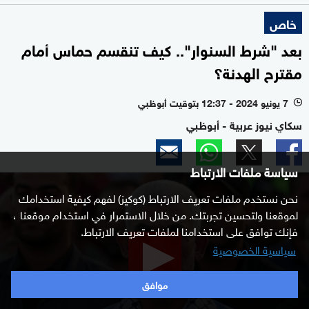
خاص
بعد "شرط السنوار".. كيف تنقسم حماس أمام
مقترح الهدنة؟
7 يونيو 2024 - 12:37 بتوقيت أبوظبي
l
سكاي نيوز عربية - أبوظبي
سياسة ملفات الارتباط
0
seconds
نحن نستخدم ملفات تعريف الارتباط (كوكيز) لفهم كيفية استخدامك
of
لموقعنا ولتحسين تجربتك. من خلال الاستمرار في استخدام موقعنا ،
2
minutes,
فإنك توافق على استخدامنا لملفات تعريف الارتباط.
8
سياسية الخصوصية
seconds
موافق