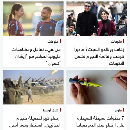
منوعات
منوعات
زفاف رونالدو السبت؟ ماديرا
من هي.. تفاعل ومشاهدات
تترقب وقائمة النجوم تشعل
مليونية لصلاح مع "إيشان
التكهنات
أكسوي"
علوم
شرق أوسط
7 خطوات بسيطة للسيطرة
ارتفاع كبير لحصيلة هجوم
على ارتفاع سكر الدم صباحا
الحوثيين.. استنفار وتوتر أمني