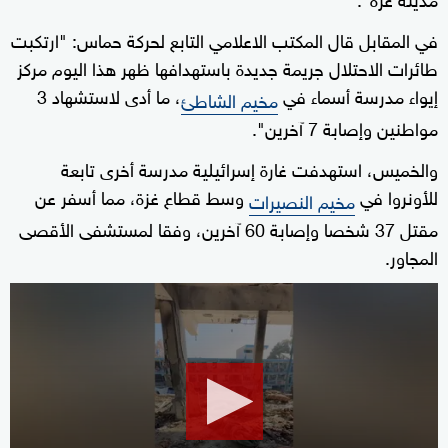
في المقابل قال المكتب الاعلامي التابع لحركة حماس: "ارتكبت
طائرات الاحتلال جريمة جديدة باستهدافها ظهر هذا اليوم مركز
إيواء مدرسة أسماء في
، ما أدى لاستشهاد 3
مخيم الشاطئ
مواطنين وإصابة 7 آخرين".
والخميس، استهدفت غارة إسرائيلية مدرسة أخرى تابعة
للأونروا في
وسط قطاع غزة، مما أسفر عن
مخيم النصيرات
مقتل 37 شخصا وإصابة 60 آخرين، وفقا لمستشفى الأقصى
المجاور.
0
seconds
of
20
seconds