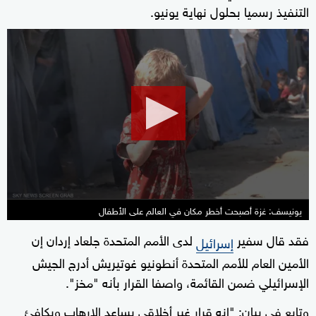
التنفيذ رسميا بحلول نهاية يونيو.
0
seconds
of
2
minutes,
38
seconds
يونيسف: غزة أصبحت أخطر مكان في العالم على الأطفال
فقد قال سفير
لدى الأمم المتحدة جلعاد إردان إن
إسرائيل
الأمين العام للأمم المتحدة أنطونيو غوتيريش أدرج الجيش
الإسرائيلي ضمن القائمة، واصفا القرار بأنه "مخز".
وتابع في بيان: "إنه قرار غير أخلاقي يساعد الإرهاب ويكافئ