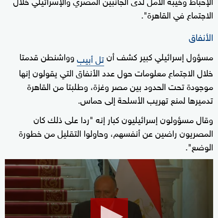
الإحباط وخيبة الأمل لدى الجانبين المصري والإسرائيلي خلال
الاجتماع في القاهرة".
الأنفاق
مسؤول إسرائيلي كبير كشف أن
وواشنطن قدمتا
تل أبيب
خلال الاجتماع معلومات حول عدد الأنفاق التي يقولون إنها
موجودة تحت الحدود بين مصر وغزة، وطلبتا من القاهرة
تدميرها لمنع تهريب الأسلحة إلى حماس.
وقال مسؤولون إسرائيليون كبار إنه "ردا على ذلك كان
المصريون راضين عن أنفسهم، وحاولوا التقليل من خطورة
الوضع".
0
seconds
of
38
seconds