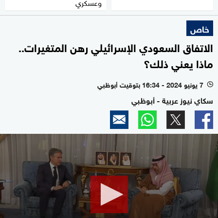
وعسكري
خاص
الاتفاق السعودي الإسرائيلي رهن المتغيرات..
ماذا يعني ذلك؟
7 يونيو 2024 - 16:34 بتوقيت أبوظبي
l
سكاي نيوز عربية - أبوظبي
0
seconds
of
2
minutes,
19
seconds