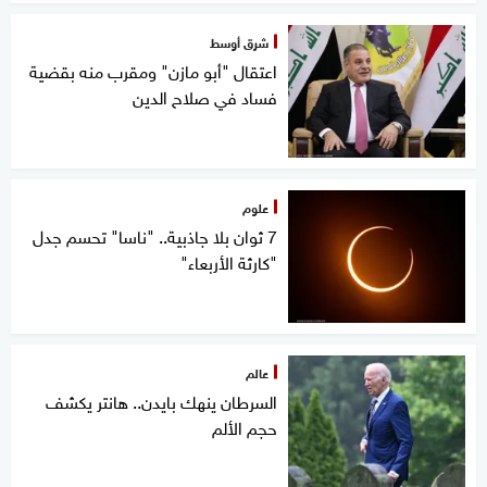
شرق أوسط
اعتقال "أبو مازن" ومقرب منه بقضية
فساد في صلاح الدين
علوم
7 ثوان بلا جاذبية.. "ناسا" تحسم جدل
"كارثة الأربعاء"
عالم
السرطان ينهك بايدن.. هانتر يكشف
حجم الألم