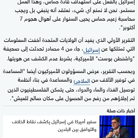
إسرائيل بالفعل على استهداف قادة حماس، وهذا العمل
مستمر. نحن لا نمنع أي شيء، نعتقد أنه ينبغي بل ويجب
محاسبة زعيم حماس يحيى السنوار على أهوال هجوم 7
أكتوبر".
التقرير الأولي الذي يفيد أن الولايات المتحدة أخفت المعلومات
التي تمتلكها عن
، جاء من 4 مصادر تحدثت إلى صحيفة
إسرائيل
"واشنطن بوست" الأميركية، بشرط عدم الكشف عن هويتها.
وبحسب التقرير، عرض المسؤولون الأميركيون أيضا "المساعدة
في توفير الآلاف من
والمساعدة في بناء أنظمة
الملاجئ
توصيل الغذاء والماء والدواء، حتى يتمكن الفلسطينيون الذين
تم إجلاؤهم من رفح من الحصول على مكان صالح للعيش".
أخبار ذات صلة
سفير أميركا في إسرائيل يكشف نقاط الخلاف
والتوافق بين البلدين