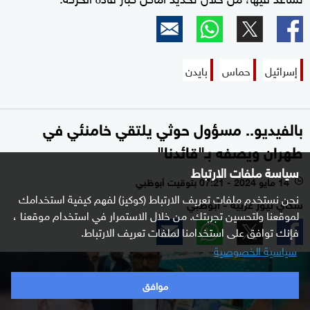
إسرائيل
حماس
بايدن
بالفيديو.. مسؤول حوثي يلتقي خامنئي في
طهران ويصفه بـ"قائدنا"
سياسة ملفات الارتباط
14 مايو 2024 - 07:21 بتوقيت أبوظبي
l
نحن نستخدم ملفات تعريف الارتباط (كوكيز) لفهم كيفية استخدامك
سكاي نيوز عربية - أبوظبي
لموقعنا ولتحسين تجربتك. من خلال الاستمرار في استخدام موقعنا ،
فإنك توافق على استخدامنا لملفات تعريف الارتباط.
سياسية الخصوصية
موافق