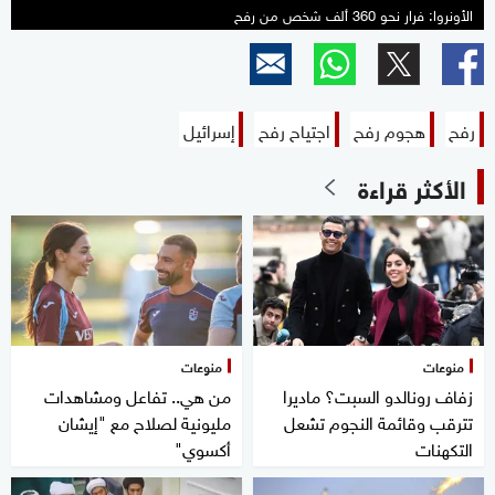
الأونروا: فرار نحو 360 ألف شخص من رفح
رفح
هجوم رفح
اجتياح رفح
إسرائيل
الأكثر قراءة
منوعات
منوعات
زفاف رونالدو السبت؟ ماديرا
من هي.. تفاعل ومشاهدات
تترقب وقائمة النجوم تشعل
مليونية لصلاح مع "إيشان
التكهنات
أكسوي"