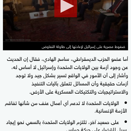
minutes,
39
seconds
ضغوط مصرية على إسرائيل لإعادتها إلى طاولة التفاوض
أما عضو الحزب الديمقراطي، سامح الهادي، فقال إن الحديث
عن وجود أزمة بين الولايات المتحدة وإسرائيل لا أساس له،
وأشار إلى أن الأمور في الواقع تسير بشكل جيد ولا توجد
أزمات حقيقية وأن المسائل تتعلق بآليات التنفيذ
والاستراتيجيات والتكتيكات العسكرية على الأرض.
الولايات المتحدة لا تدعم أي أعمال عنف من شأنها تفاقم
الأزمة الإنسانية.
على صعيد آخر، تلتزم الولايات المتحدة بالسعي نحو إيجاد
سبل للقضاء على حركة حماس.