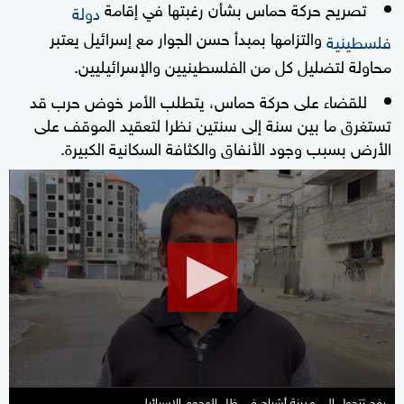
تصريح حركة حماس بشأن رغبتها في إقامة
دولة
والتزامها بمبدأ حسن الجوار مع إسرائيل يعتبر
فلسطينية
محاولة لتضليل كل من الفلسطينيين والإسرائيليين.
للقضاء على حركة حماس، يتطلب الأمر خوض حرب قد
تستغرق ما بين سنة إلى سنتين نظرا لتعقيد الموقف على
الأرض بسبب وجود الأنفاق والكثافة السكانية الكبيرة.
0
seconds
of
50
seconds
رفح تتحول إلى مدينة أشباح في ظل الهجوم الإسرائيلي