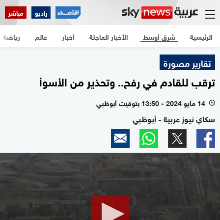
راديو
مباشر
الرئيسية
شرق أوسط
الأخبار العاجلة
أخبار
عالم
رياضة
تقارير مصورة
ترقب للقادم في رفح.. وتحذير من الأسوأ
14 مايو 2024 - 13:50 بتوقيت أبوظبي
l
سكاي نيوز عربية - أبوظبي
0
seconds
of
1
minute,
43
seconds