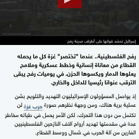
إسرائيل تحشد قواتها على أطراف مدينة رفح
رفح الفلسطينية.. عندما "تختصر" غزة كل ما يحمله
القطاع من معاناة إنسانية وخطط عسكرية وملامح
يعلوها الدمار ويكسوها الحزن. في يوميات رفح يبقى
الترقب عنوانا رئيسيا للداخل والخارج.
إذ يواصل المسؤولون الإسرائيليون التهديد والتلويح بشن
عملية برية هناك، ومن وجهة نظرهم صورة
لن
حرب غزة
تكتمل من دون هذا التحرك، لكن الأمر يحمل في طياته مخاطر
عدة في مقدمتها تهديد أرواح آلاف النازحين الفلسطينيين
الفارين من آلة الحرب في شمال ووسط القطاع.