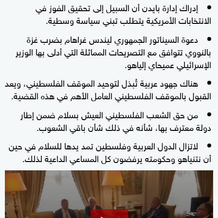
إدراك إدارة بايدن أن السبيل إلى تحقيق الفوز في
الانتخابات الأمريكية يتطلب تبني سياسة وسطية.
دعوة السيناتور الجمهوري ليندس غراهام بضرب غزة
بالنووي تتوافق مع التصريحات المماثلة التي أدلى بها الوزير
الإسرائيلي عميحاي إلياهو.
هناك جهود عربية تُبذل لتوحيد الموقف الفلسطيني، ويعد
القبول بالموقف الفلسطيني العامل الأهم في هذه القضية.
من حق الشعب الفلسطيني العيش بسلام ضمن إطار
دولة معترف بها، شأنه في ذلك شأن باقي الشعوب.
لاتزال الدول العربية وفلسطين تمد يدها للسلام في حين
أن نتنياهو وحكومته يرفضون كل المساعي الداعية لذلك.
0
seconds
of
2