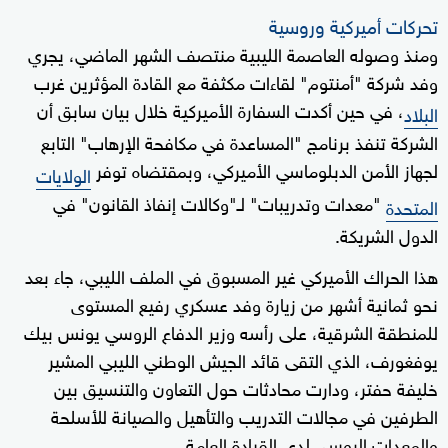
تحركات أميركية وروسية
ومنذ وصوله العاصمة الليبية منتصف الشهر الماضي، يجري
وفد شركة "أمنتوم" لقاءات مكثفة مع القادة المؤثرين غرب
، في حين أكدت السفارة الأميركية خلال بيان سابق أن
البلاد
الشركة تنفذ برنامج "المساعدة في مكافحة الإرهاب" التابع
لجهاز الأمن الدبلوماسي الأميركي، وبمقتضاه توفر
الولايات
"معدات وتدريبات" لـ"وكالات إنفاذ القانون" في
المتحدة
الدول الشريكة.
هذا الحراك الأميركي غير المسبوق في الملف الليبي، جاء بعد
نحو ثمانية أشهر من زيارة وفد عسكري رفيع المستوى
للمنطقة الشرقية، على رأسه وزير الدفاع الروسي يونس بيك
يوفغورف، الذي التقى قائد الجيش الوطني الليبي المشير
خليفة حفتر، ودارت محادثات حول التعاون والتنسيق بين
الطرفين في مجالات التدريب والتأهيل والصيانة للأسلحة
والمعدات الروسي لدى القيادة العامة.