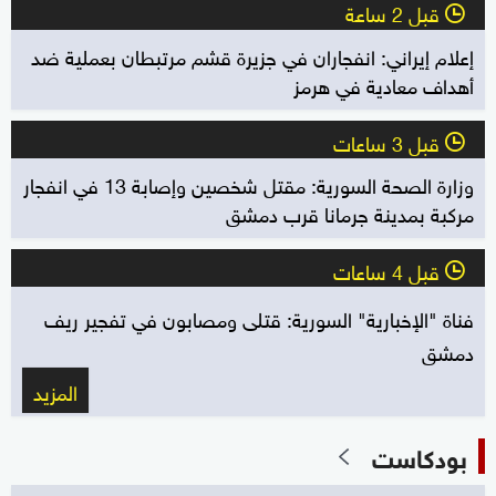
قبل 2 ساعة
l
إعلام إيراني: انفجاران في جزيرة قشم مرتبطان بعملية ضد
أهداف معادية في هرمز
قبل 3 ساعات
l
وزارة الصحة السورية: مقتل شخصين وإصابة 13 في انفجار
مركبة بمدينة جرمانا قرب دمشق
قبل 4 ساعات
l
فناة "الإخبارية" السورية: قتلى ومصابون في تفجير ريف
دمشق
المزيد
بودكاست