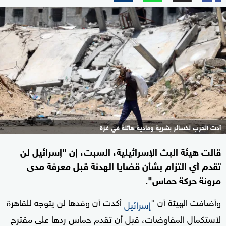
أدت الحرب لخسائر بشرية ومادية هائلة في غزة
قالت هيئة البث الإسرائيلية، السبت، إن "إسرائيل لن
تقدم أي التزام بشأن قضايا الهدنة قبل معرفة مدى
مرونة حركة حماس".
وأضافت الهيئة أن "
أكدت أن وفدها لن يتوجه للقاهرة
إسرائيل
لاستكمال المفاوضات، قبل أن تقدم حماس ردها على مقترح