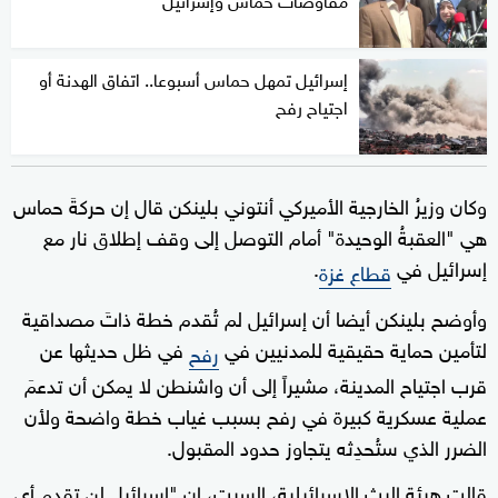
إسرائيل تمهل حماس أسبوعا.. اتفاق الهدنة أو
اجتياح رفح
وكان وزيرُ الخارجية الأميركي أنتوني بلينكن قال إن حركةَ حماس
هي "العقبةُ الوحيدة" أمام التوصل إلى وقف إطلاق نار مع
إسرائيل في
.
قطاع غزة
وأوضح بلينكن أيضا أن إسرائيل لم تُقدم خطة ذاتَ مصداقية
لتأمين حماية حقيقية للمدنيين في
في ظل حديثها عن
رفح
قرب اجتياح المدينة، مشيراً إلى أن واشنطن لا يمكن أن تدعمَ
عملية عسكرية كبيرة في رفح بسبب غياب خطة واضحة ولأن
الضرر الذي ستُحدِثه يتجاوز حدود المقبول.
قالت هيئة البث الإسرائيلية، السبت، إن "إسرائيل لن تقدم أي