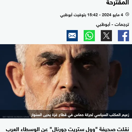
المقترحة
4 مايو 2024 - 15:42 بتوقيت أبوظبي
l
ترجمات - أبوظبي
زعيم المكتب السياسي لحركة حماس في قطاع غزة يحيى السنوار
نقلت صحيفة "وول ستريت جورنال" عن الوسطاء العرب