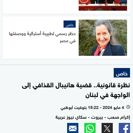
خاص
حظر رسمي لطبيبة أسترالية ووصفتها
في مصر
خاص
نظرة قانونية.. قضية هانيبال القذافي إلى
الواجهة في لبنان
4 مايو 2024 - 15:22 بتوقيت أبوظبي
l
إكرام صعب - بيروت - سكاي نيوز عربية