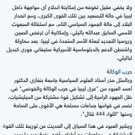
ولا يخفي عقيل تخوفه من إمكاينة اندلاع أي مواجهة داخل
ليبيا في حالة التصعيد بين تلك القوى الكبرى، ومع انحدار
البلاد إلى حالة الجمود السياسي التام، مع استقالة المبعوث
الأممي السابق عبدالله باثيلي، وإمكانية أن ترفض الصين
وروسيا التجديد لبعثة الأمم المتحدة في ليبيا، بعد محاولة
واشنطن الدفع بالدبلوماسية الأميركية ستيفاني جوري كبديل
لباثيلي.
حرب الوكالة
وبالمثل حذر أستاذ العلوم السياسية جامعة بنغازي الدكتور
أحمد العبود من "غرق ليبيا في حرب الوكالة والفوضي" في
ظل الجهود الرامية إلى تشكيل قوة مشتركة من الميليشيات،
تضم في قوامها جماعات مسلحة هي الأقوى على الساحة
ومنها "اللواء 444 قتال".
ويشير العبود في هذا السياق إلى الحديث عن توريط تلك القوة
المشتركة في مواجهات مع أطراف أخرى بغية صد ما يسمى