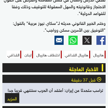
الاحتجاز وقانونيته والمهل المعقولة للتوقيف وذلك وفقا
للقواعد الدولية".
وختم الخبير القانوني حديثه لـ"سكاي نيوز عربية" بالقول:
"التوفيق بين الأمرين ممكن وواجب".
هانيبال
هانيبال القذافي
اختطاف هانيبال
لبنان
القذافي
الأخبار العاجلة
قبل 37 دقيقة
l
ترامب متحدثا عن إيران: أعتقد أن الحرب سنتنهي قريبا جدا
المزيد