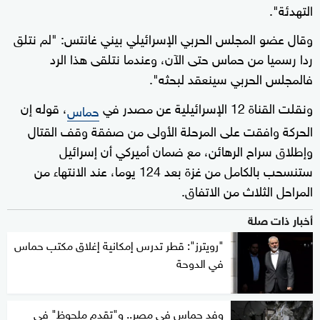
التهدئة".
وقال عضو المجلس الحربي الإسرائيلي بيني غانتس: "لم نتلق
ردا رسميا من حماس حتى الآن، وعندما نتلقى هذا الرد
فالمجلس الحربي سينعقد لبحثه".
ونقلت القناة 12 الإسرائيلية عن مصدر في
، قوله إن
حماس
الحركة وافقت على المرحلة الأولى من صفقة وقف القتال
وإطلاق سراح الرهائن، مع ضمان أميركي أن إسرائيل
ستنسحب بالكامل من غزة بعد 124 يوما، عند الانتهاء من
المراحل الثلاث من الاتفاق.
أخبار ذات صلة
"رويترز": قطر تدرس إمكانية إغلاق مكتب حماس
في الدوحة
وفد حماس في مصر.. و"تقدم ملحوظ" في