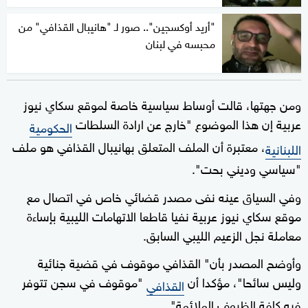
"أريد أوكسجين".. صور لـ "هانيبال القذافي" من
محبسه في لبنان
ومن جهتها، قالت أوساط سياسية خاصة لموقع سكاي نيوز
عربية إن هذا الموضوع "خارج عن ارادة السلطات
الحكومية
، معتبرة أن الملف المتعلق بهانيبال القذافي هو ملف
اللبنانية
"سياسي وديني بحت".
وفي السياق عينه نفى مصدر قضائي خاص في اتصال مع
موقع سكاي نيوز عربية نفيا قاطعا الاتهامات الليبية بإساءة
معاملة نجل الزعيم الليبي السابق.
وأوضح المصدر بأن" القذافي موقوف في قضية جنائية
وليس سائحا"، مؤكدا أن
"موقوف في سجن تتوفر
القذافي
فيه كافة الظروف الملائمة".