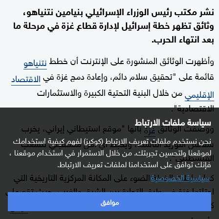
نشر مكتب رئيس الوزراء الإسرائيلي بنيامين نتنياهو،
وثائق تظهر خطة إسرائيل لإدارة قطاع غزة في مرحلة ما
بعد انتهاء الحرب.
وأظهرت الوثائق المنشورة على الإنترنت أن خطط
نتنياهو
قائمة على "تحقيق سلام دائم، وإعادة دمج غزة في
الاقتصاد
من خلال البنية التحتية الكبيرة والاستثمارات
الإقليمي
الاقتصادية".
سياسة ملفات الارتباط
ووصفت الوثائق
بأنها "موقع استيطاني إيراني، يخرب
غزة
نحن نستخدم ملفات تعريف الارتباط (كوكيز) لفهم كيفية استخدامك
سلاسل التوريد الناشئة، ويحبط أي أمل مستقبلي للشعب
لموقعنا ولتحسين تجربتك. من خلال الاستمرار في استخدام موقعنا ،
الفلسطيني".
فإنك توافق على استخدامنا لملفات تعريف الارتباط.
كما سلطت الخطة الضوء على المكانة المركزية التاريخية التي
سياسية الخصوصية
احتلتها غزة في طرق التجارة بين الشرق والغرب، حيث تقع على
موافق
كل من طرق التجارة بين بغداد ومصر وطرق التجارة بين
اليمن