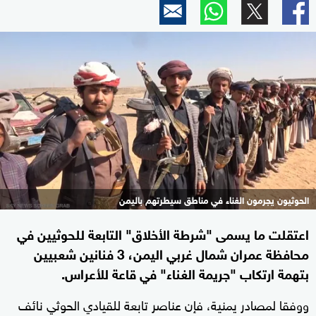
الحوثيون يجرمون الغناء في مناطق سيطرتهم باليمن
اعتقلت ما يسمى "شرطة الأخلاق" التابعة للحوثيين في
محافظة عمران شمال غربي اليمن، 3 فنانين شعبيين
بتهمة ارتكاب "جريمة الغناء" في قاعة للأعراس.
ووفقا لمصادر يمنية، فإن عناصر تابعة للقيادي الحوثي نائف