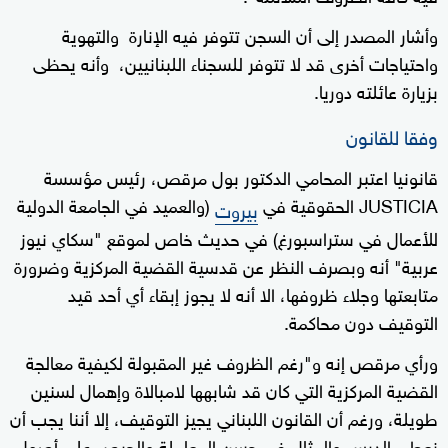
وأشار المصدر إلى أن السجن تتوفر فيه الإنارة والتهوية
واحتياجات أخرى قد لا تتوفر للسجناء اللبنانيين، وأنه يحظى
بزيارة عائلته دوريا.
وفقا للقانون
قانونيا اعتبر المحامي الدكتور بول مرقص، رئيس مؤسسة
JUSTICIA الحقوقية في
(والعميد في الجامعة الدولية
بيروت
للأعمال في ستراسبورغ) في حديث خاص لموقع "سكاي نيوز
عربية" أنه وبصرف النظر عن قدسية القضية المركزية وضرورة
متابعتها وجلاء ظروفها، الا أنه لا يجوز إبقاء أي أحد قيد
التوقيف دون محاكمة.
ورأي مرقص إنه و"رغم الظروف غير المقبولة لكيفية معالجة
القضية المركزية التي كان قد شابهها لامبالاة وإهمال لسنين
طويلة، ورغم أن القانون اللبناني يجيز التوقيف، إلا أننا يجب أن
نعطي الدرس والمثال في حسن المعاملة والحرص على أصول