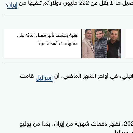
2 مليون دولار تم تلقيها من
.
إيران
هنية يكشف تأثير مقتل أبنائه على
مفاوضات "هدنة عزة"
ائيلي، في أواخر الشهر الماضي، أن
قامت
إسرائيل
الرسالة الأولى، التي يعود تاريخها إلى عام 2020، تظهر دفعات شهرية من إيران، بدءا من يوليو
إسرائيل.