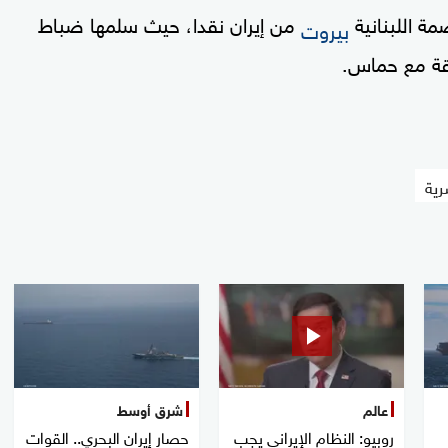
ة اللبنانية
من إيران نقدا، حيث سلمها ضباط
بيروت
ة مع حماس.
ية
عالم
شرق أوسط
روبيو: النظام الإيراني يجب
حصار إيران البحري.. القوات