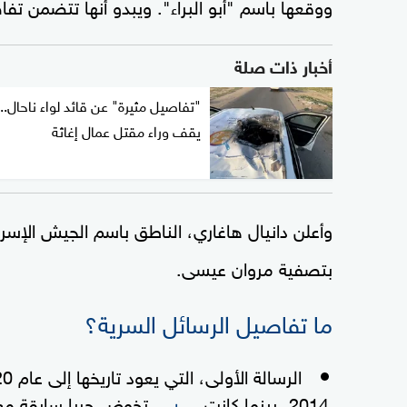
ووقعها باسم "أبو البراء". ويبدو أنها تتضمن تفاصيل ما لا يقل عن 22
أخبار ذات صلة
"تفاصيل مثيرة" عن قائد لواء ناحال..
يقف وراء مقتل عمال إغاثة
وأعلن دانيال هاغاري، الناطق باسم الجيش الإسر
بتصفية مروان عيسى.
ما تفاصيل الرسائل السرية؟
2014، بينما كانت
تخوض حربا سابقة مع 
حماس