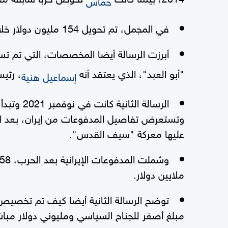
في المجمل، تم تحويل 154 مليون دولار خلال فترة السنوات الست هذه.
أبرزت الرسالة أيضا المخصصات، التي تم تس
"أبو العبد"، الذي يعتقد أنه
، رئي
إسماعيل هنية
الرسالة ال
وتستعرض تفاصيل المدفوعات من إيران، بعد ا
عليها معركة "سيف القدس".
ملايين دولار.
توضح الرسالة الثانية أيضا كيف تم تخصيص 
مبلغ أصغر للجناح السياسي ومليوني دولار مباش