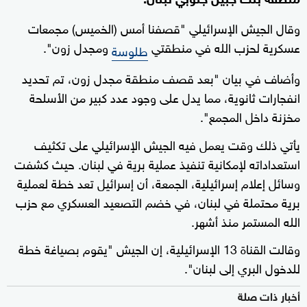
وقال الجيش الإسرائيلي "قصفنا أمس (الخميس) مجمعات
عسكرية لحزب الله في منطقتي
ومجدل زون".
طلوسة
وأضاف في بيان "بعد قصف منطقة مجدل زون، تم تحديد
انفجارات ثانوية، مما يدل على وجود عدد كبير من الأسلحة
مخزنة داخل المجمع".
يأتي ذلك وقت يعمل فيه الجيش الإسرائيلي على تكثيف
استعداداته لإمكانية تنفيذ عملية برية في لبنان. حيث كشفت
وسائل إعلام إسرائيلية، الجمعة، أن إسرائيل تعد خطة لعملية
برية محتملة في لبنان، في خضم التصعيد العسكري مع حزب
الله المستمر منذ أشهر.
وقالت القناة 13 الإسرائيلية، إن الجيش "يقوم بصياغة خطة
للدخول البري إلى لبنان".
أخبار ذات صلة