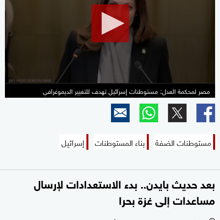
26
seconds
مصر لمحكمة العدل: مستوطنات إسرائيل تهدف للتغيير الديموغرافي
مستوطنات الضفة
بناء المستوطنات
إسرائيل
بعد حديث بايدن.. بدء الاستعدادات لإرسال
مساعدات إلى غزة بحرا