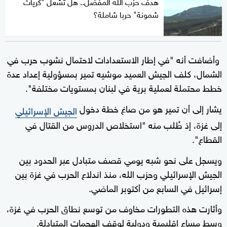
هدف حزب الله المفضل.. هل تشعل "كريات
شمونة" حربا شاملة؟
وأضافت أنه "في إطار الاستعدادات لاحتمال نشوب حرب في
الشمال، كلف الجيش العميد موشيه تمير بمسؤولية إعداد عدة
خطط محتملة لعملية برية في لبنان بمستويات مختلفة".
يشار إلى أن تمير هو من صاغ خطة دخول
الجيش الإسرائيلي
إلى غزة، إذ طُلب منه "استخلاص الدروس من القتال في
القطاع".
ويسجل على نحو شبه يومي قصف متبادل عبر الحدود بين
الجيش الإسرائيلي وحزب الله، منذ اندلاع الحرب في غزة بين
إسرائيل في السابع من أكتوبر الماضي.
وأثارت هذه التطورات مخاوف من توسع نطاق الحرب في غزة،
وسط مساع إقليمية ودولية لوقف الهجمات المتبادلة.