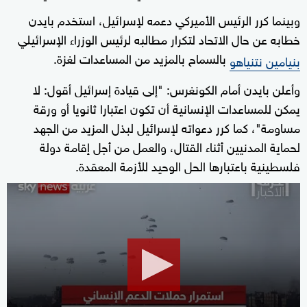
وبينما كرر الرئيس الأميركي دعمه لإسرائيل، استخدم بايدن
خطابه عن حال الاتحاد لتكرار مطالبه لرئيس الوزراء الإسرائيلي
بالسماح بالمزيد من المساعدات لغزة.
بنيامين نتنياهو
وأعلن بايدن أمام الكونغرس: "إلى قيادة إسرائيل أقول: لا
يمكن للمساعدات الإنسانية أن تكون اعتبارا ثانويا أو ورقة
مساومة"، كما كرر دعواته لإسرائيل لبذل المزيد من الجهد
لحماية المدنيين أثناء القتال، والعمل من أجل إقامة دولة
فلسطينية باعتبارها الحل الوحيد للأزمة المعقدة.
0
seconds
of
10
minutes,
52
seconds