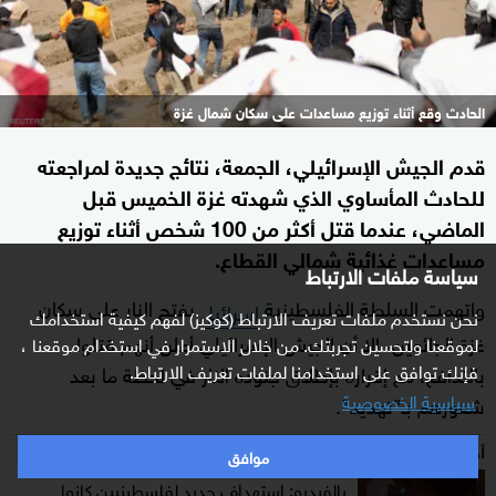
الحادث وقع أثناء توزيع مساعدات على سكان شمال غزة
قدم الجيش الإسرائيلي، الجمعة، نتائج جديدة لمراجعته
للحادث المأساوي الذي شهدته غزة الخميس قبل
الماضي، عندما قتل أكثر من 100 شخص أثناء توزيع
مساعدات غذائية شمالي القطاع.
سياسة ملفات الارتباط
واتهمت السلطة الفلسطينية
بفتح النار على سكان
إسرائيل
نحن نستخدم ملفات تعريف الارتباط (كوكيز) لفهم كيفية استخدامك
غزة الجائعين، إلا أن الجيش الإسرائيلي أعلن أنهم قتلوا
لموقعنا ولتحسين تجربتك. من خلال الاستمرار في استخدام موقعنا ،
فإنك توافق على استخدامنا لملفات تعريف الارتباط.
بالتدافع، مع إقراره بإطلاق جنوده النار في لحظة ما بعد
سياسية الخصوصية
شعورهم بـ"تهديد".
أخبار ذات صلة
موافق
بالفيديو: استهداف جديد لفلسطينيين كانوا