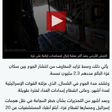
seconds
of
1
minute,
54
seconds
الجيش الأردني ينفذ أكبر عملية إنزال لمساعدات إغاثية على غزة
يأتي ذلك وسط تزايد المخاوف من انتشار الجوع بين سكان
غزة البالغ عددهم 2.3 مليون نسمة.
وتشتد حدة الجوع في الشمال، الذي عزلته القوات الإسرائيلية
لعدة أشهر، وعانى انقطاع إمدادات الغذاء لفترة طويلة.
وبعد أشهر من التحذيرات بشأن خطر المجاعة في ظل هجمات
إسرائيل وحصارها لقطاع غزة، أبلغ أطباء المستشفيات عن 20