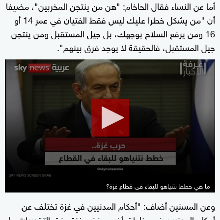
أما عن النساء فقال الحاخام: "هن من ينتجن المخربين"، مضيفا
أن "من يشكل خطرا عليك ليس فقط الفتيان في عمر 14 أو
16 ومن يرفع السلاح بوجهك، بل جيل المستقبل ومن ينتجن
جيل المستقبل، فالحقيقة لا يوجد فرق بينهم".
0
seconds
of
22
minutes,
19
seconds
ما هي خطط نتنياهو للبقاء فى قطاع غزة؟
وعن المسنين أضاف: "أحكام المدنيين في غزة تختلف عن
أحكام المدنيين في مناطق أخرى، ففي غزة وفق التقديرات ما