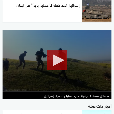
إسرائيل تعد خطة لـ"عملية برية" في لبنان
0
seconds
of
1
minute,
34
seconds
فصائل مسلحة عراقية تعاود عملياتها باتجاه إسرائيل
أخبار ذات صلة