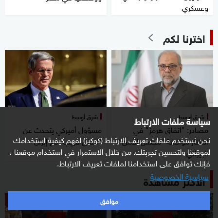
وعسكري
اخترنا لكم
شرق أوسط
شرق أوسط
سياسة ملفات الارتباط
مصادر: "اتفاق هرمز" في
مسؤول أميركي يتحدث عن
نحن نستخدم ملفات تعريف الارتباط (كوكيز) لفهم كيفية استخدامك
انتظار موافقة "مجلس الأمن"
"اتفاق قريب" مع إيران
لموقعنا ولتحسين تجربتك. من خلال الاستمرار في استخدام موقعنا ،
الإيراني
فإنك توافق على استخدامنا لملفات تعريف الارتباط.
سياسية الخصوصية
الأكثر مشاهدة
موافق