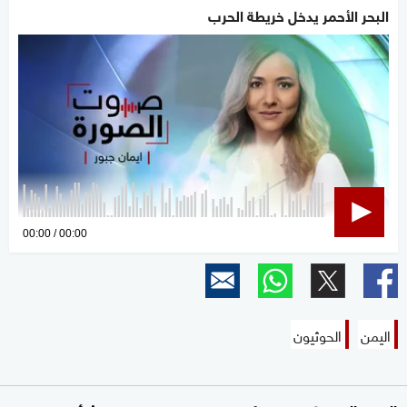
البحر الأحمر يدخل خريطة الحرب
0
00:00
00:00
seconds
of
0
seconds
اليمن
الحوثيون