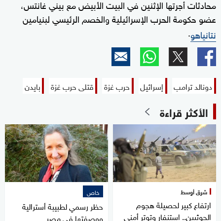
محادثات أجرتها الإثنين في البيت الأبيض مع بيني غانتس،
عضو حكومة الحرب الإسرائيلية والخصم الرئيسي لبنيامين
.
نتانياهو
دونالد ترامب
إسرائيل
حرب غزة
قتلى حرب غزة
بايدن
الأكثر قراءة
شرق أوسط
خاص
ارتفاع كبير لحصيلة هجوم
حظر رسمي لطبيبة أسترالية
الحوثيين.. استنفار وتوتر أمني
ووصفتها في مصر