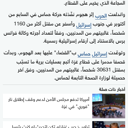
المجاعة الذي يخيم على القطاع.
واندلعت
إثر هجوم نفّذته حركة حماس في السابع من
الحرب
أكتوبر في جنوب
وأسفر عن مقتل أكثر من 1160
إسرائيل
شخصاً، غالبيتهم من المدنيين، وفقاً لتعداد أجرته وكالة فرانس
برس بالاستناد إلى أرقام إسرائيلية رسمية.
وتوعّدت
ب"القضاء" عليها بعد الهجوم، وبدأت
إسرائيل
حماس
قصفا مدمرا على قطاع غزة أتبع بعمليات برية ما تسبّب
بمقتل 30631 شخصاً، غالبيتهم من المدنيين، وفق آخر
حصيلة لوزارة الصحة التابعة لحماس.
أخبار ذات صلة
أميركا تدفع مجلس الأمن لدعم وقف إطلاق نار
"فوري" في غزة
ترامب: حرب غزة لم تكن لتحدث لو كنت رئيسا