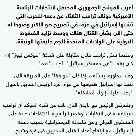
أعرب المرشح الجمهوري المحتمل لانتخابات الرئاسة
الأميركية دونالد ترامب الثلاثاء عن دعمه للحرب التي
تشنها إسرائيل في غزة، في تصريح هو الأكثر وضوحا له
حتى الآن بشأن القتال هناك ووسط تزايد الضغوط
الدولية على الولايات المتحدة للجم حليفتها الوثيقة.
وعندما سئل ترامب خلال مقابلة على شبكة "فوكس نيوز" إن
كان يقف "في معسكر إسرائيل"، أجاب "نعم".
وعاد محاوره ليسأله ما إذا كان "موافقا" على الطريقة التي
تنفذ بها إسرائيل هجومها في غزة، فرد الرئيس السابق بالقول
"يجب عليك إنهاء المشكلة".
ويتعرض الرئيس جو بايدن الذي بات من شبه المؤكد أن ترامب
سينافسه في انتخابات نوفمبر الرئاسية، لانتقادات حادة على
المستوى الدولي ومن قاعدته الديمقراطية بسبب دعمه
لإسرائيل، مع ارتفاع أعداد القتلى المدنيين في غزة وشبح