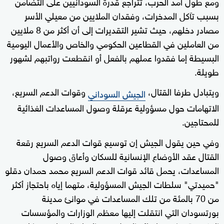
ومع طول أمد الحرب، تتراجع قدرة السودانيين على التضامن
بسبب تآكل المدخرات، وفقدان الملايين من معيلي الأسر
مصادر دخلهم، حيث تشير التقديرات إلى أن أكثر من 8 ملايين
من العاملين في القطاعين الحكومي والخاص والأعمال اليومية
البسيطة إما فقدوا عملهم بالفعل أو انقطعت رواتبهم لشهور
طويلة.
ويتبادل طرفا القتال،
وقوات الدعم السريع،
الجيش السوداني
الاتهامات حول مسؤولية عرقلة وصول المساعدات الغذائية
للمحتاجين.
وفي حين يقول الجيش إن توسيع قوات الدعم السريع رقعة
القتال عقد الأوضاع الإنسانية للسكان وأعاق وصول
المساعدات، يحمل قائد قوات الدعم السريع محمد حمدان دقلو
"حميدتي" سلطات الجيش المسؤولية، متهما إياه باحتجاز أكثر
من 70 بالمئة من تلك المساعدات في موانئ مدينة
بورتسودان التي انتقلت إليها معظم الوزارات والمؤسسات