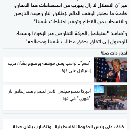
غير أن الاحتلال لا زال يتهرب من استحقاقات هذا الاتفاق،
خاصة ما يحقق الوقف الدائم لإطلاق النار وعودة النازحين
والانسحاب من القطاع وتوفير احتياجات شعبنا".
وأضاف: "ستواصل الحركة التفاوض عبر الإخوة الوسطاء
للوصول إلى اتفاق يحقق مطالب شعبنا ومصالحه".
أخبار ذات صلة
"نعم".. ترامب يعلن موقفه بوضوح بشأن حرب
إسرائيل على غزة
أميركا تدفع مجلس الأمن لدعم وقف إطلاق نار
"فوري" في غزة
خلاف على رئيس الحكومة الفلسطينية.. وتتضارب بشأن هدنة