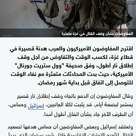
المفاوضات بشأن وقف القتال في غزة متعثرة
اقترح المفاوضون الأميركيون والعرب هدنة قصيرة في
قطاع غزة، لكسب الوقت والتفاوض من أجل وقف
إطلاق نار أطول، وفق صحيفة "وول ستريت جورنال"
الأميركية، حيث بدت المحادثات متعثرة مع نفاد الوقت
للتوصل إلى اتفاق قبل بداية شهر رمضان.
وقال المفاوضون إن الدفع باتجاه وقف إطلاق نار قصير
يستمر لبضعة أيام، قد يثبت لكلا الجانبين،
وحماس،
إسرائيل
أن الطرف الآخر جاد بشأن اتفاق أطول أمدا.
وتعتقد إسرائيل وبعض المفاوضين أن حماس هدفها تصعيد
القتال لتأجيج التوترات الإقليمية خلال شهر رمضان الذي يبدأ