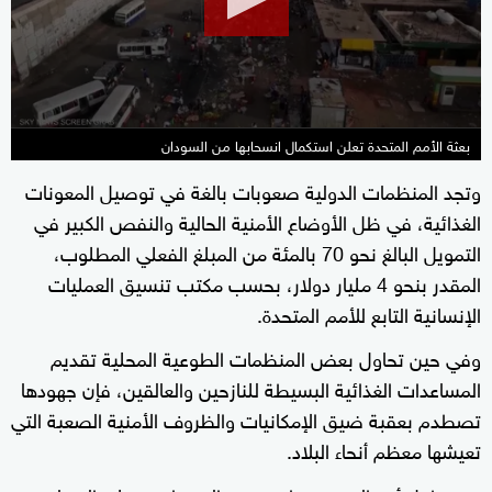
34
seconds
بعثة الأمم المتحدة تعلن استكمال انسحابها من السودان
وتجد المنظمات الدولية صعوبات بالغة في توصيل المعونات
الغذائية، في ظل الأوضاع الأمنية الحالية والنفص الكبير في
التمويل البالغ نحو 70 بالمئة من المبلغ الفعلي المطلوب،
المقدر بنحو 4 مليار دولار، بحسب مكتب تنسيق العمليات
الإنسانية التابع للأمم المتحدة.
وفي حين تحاول بعض المنظمات الطوعية المحلية تقديم
المساعدات الغذائية البسيطة للنازحين والعالقين، فإن جهودها
تصطدم بعقبة ضيق الإمكانيات والظروف الأمنية الصعبة التي
تعيشها معظم أنحاء البلاد.