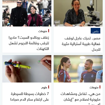
منوعات
خاص
زفاف رونالدو السبت؟ ماديرا
مصر.. تحرك عاجل لوقف
تترقب وقائمة النجوم تشعل
فعالية طبيبة أسترالية مثيرة
التكهنات
للجدل
منوعات
علوم
من هي.. تفاعل ومشاهدات
7 خطوات بسيطة للسيطرة
مليونية لصلاح مع "إيشان
على ارتفاع سكر الدم صباحا
أكسوي"