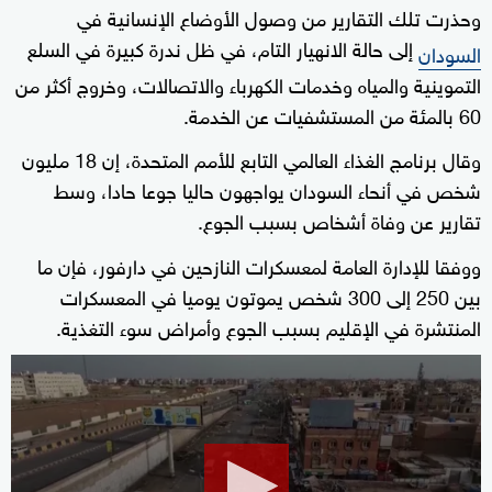
وحذرت تلك التقارير من وصول الأوضاع الإنسانية في
إلى حالة الانهيار التام، في ظل ندرة كبيرة في السلع
السودان
التموينية والمياه وخدمات الكهرباء والاتصالات، وخروج أكثر من
60 بالمئة من المستشفيات عن الخدمة.
وقال برنامج الغذاء العالمي التابع للأمم المتحدة، إن 18 مليون
شخص في أنحاء السودان يواجهون حاليا جوعا حادا، وسط
تقارير عن وفاة أشخاص بسبب الجوع.
ووفقا للإدارة العامة لمعسكرات النازحين في دارفور، فإن ما
بين 250 إلى 300 شخص يموتون يوميا في المعسكرات
المنتشرة في الإقليم بسبب الجوع وأمراض سوء التغذية.
0
seconds
of
1
minute,