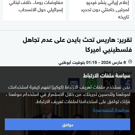
إعلام إيراني ينشر فيديو
مفاوضات روما.. خلاف لبناني
لمجتبى خامنئي دون تحديد
إسرائيلي حول الانسحاب
تاريخه
تقرير: هاريس تحث بايدن على عدم تجاهل
فلسطينيي أميركا
6 مارس 2024 - 01:15 بتوقيت أبوظبي
l
ترجمات - أبوظبي
سياسة ملفات الارتباط
نحن نستخدم ملفات تعريف الارتباط (كوكيز) لفهم كيفية استخدامك
لموقعنا ولتحسين تجربتك. من خلال الاستمرار في استخدام موقعنا ،
فإنك توافق على استخدامنا لملفات تعريف الارتباط.
سياسية الخصوصية
موافق