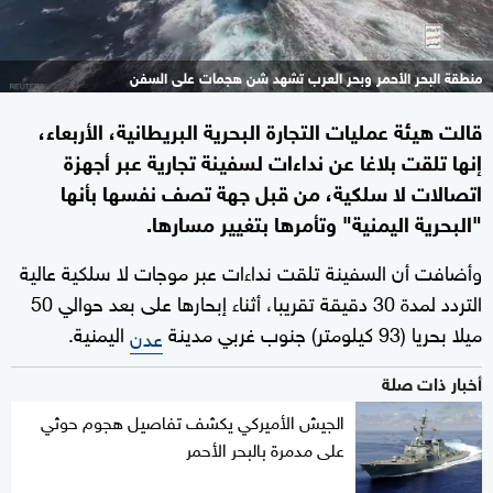
منطقة البحر الأحمر وبحر العرب تشهد شن هجمات على السفن
قالت هيئة عمليات التجارة البحرية البريطانية، الأربعاء،
إنها تلقت بلاغا عن نداءات لسفينة تجارية عبر أجهزة
اتصالات لا سلكية، من قبل جهة تصف نفسها بأنها
"البحرية اليمنية" وتأمرها بتغيير مسارها.
وأضافت أن السفينة تلقت نداءات عبر موجات لا سلكية عالية
التردد لمدة 30 دقيقة تقريبا، أثناء إبحارها على بعد حوالي 50
ميلا بحريا (93 كيلومتر) جنوب غربي مدينة
اليمنية.
عدن
أخبار ذات صلة
الجيش الأميركي يكشف تفاصيل هجوم حوثي
على مدمرة بالبحر الأحمر