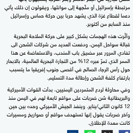
مرتبطة بإسرائيل أو متّجهة إلى موانئها، ويقولون إن ذلك يأتي
دعما لقطاع غزة الذي يشهد حربا بين حركة حماس وإسرائيل
منذ السابع من أكتوبر.
وأثّرت هذه الهجمات بشكل كبير على حركة الملاحة البحرية
قبالة سواحل اليمن، ودفعت العديد من شركات الشحن الى
تفادي المرور عبر مضيق باب المندب، والاستعاضة عن هذا
الممر الذي تمرّ عبره 12% من التجارة البحرية العالمية، بالابحار
حول رأس الرجاء الصالح في أقصى جنوب إفريقيا ما يتسبب
بارتفاع كلفة الشحن وإطالة مدة التسليم.
وفي محاولة لردع المتمردين اليمنيين، بدأت القوات الأميركية
والبريطانية شن ضربات على مواقع تابعة لهم في اليمن منذ
12 كانون الثاني/يناير. وينفذ الجيش الأميركي وحده بين حين
وآخر ضربات يقول إنها تستهدف مواقع أو صواريخ ومسيرات
كانت معدة للإطلاق.