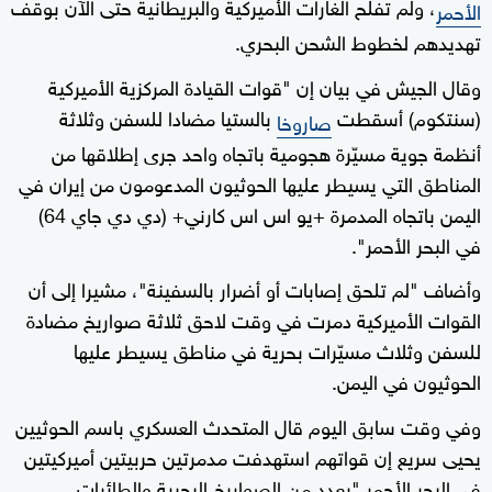
، ولم تفلح الغارات الأميركية والبريطانية حتى الآن بوقف
الأحمر
تهديدهم لخطوط الشحن البحري.
وقال الجيش في بيان إن "قوات القيادة المركزية الأميركية
(سنتكوم) أسقطت
بالستيا مضادا للسفن وثلاثة
صاروخا
أنظمة جوية مسيّرة هجومية باتجاه واحد جرى إطلاقها من
المناطق التي يسيطر عليها الحوثيون المدعومون من إيران في
اليمن باتجاه المدمرة +يو اس اس كارني+ (دي دي جاي 64)
في البحر الأحمر".
وأضاف "لم تلحق إصابات أو أضرار بالسفينة"، مشيرا إلى أن
القوات الأميركية دمرت في وقت لاحق ثلاثة صواريخ مضادة
للسفن وثلاث مسيّرات بحرية في مناطق يسيطر عليها
الحوثيون في اليمن.
وفي وقت سابق اليوم قال المتحدث العسكري باسم الحوثيين
يحيى سريع إن قواتهم استهدفت مدمرتين حربيتين أميركيتين
في البحر الأحمر "بعدد من الصواريخ البحرية والطائرات