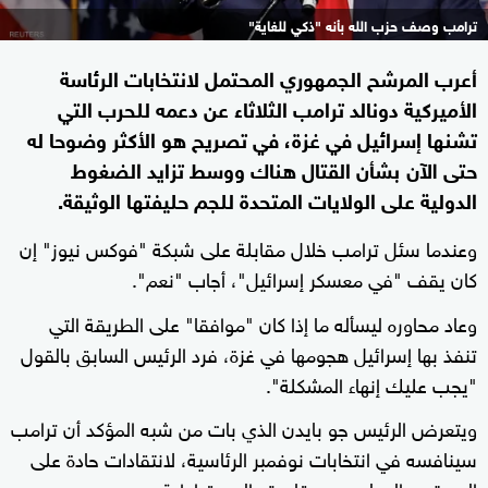
ترامب وصف حزب الله بأنه "ذكي للغاية"
أعرب المرشح الجمهوري المحتمل لانتخابات الرئاسة
الأميركية دونالد ترامب الثلاثاء عن دعمه للحرب التي
تشنها إسرائيل في غزة، في تصريح هو الأكثر وضوحا له
حتى الآن بشأن القتال هناك ووسط تزايد الضغوط
الدولية على الولايات المتحدة للجم حليفتها الوثيقة.
وعندما سئل ترامب خلال مقابلة على شبكة "فوكس نيوز" إن
كان يقف "في معسكر إسرائيل"، أجاب "نعم".
وعاد محاوره ليسأله ما إذا كان "موافقا" على الطريقة التي
تنفذ بها إسرائيل هجومها في غزة، فرد الرئيس السابق بالقول
"يجب عليك إنهاء المشكلة".
ويتعرض الرئيس جو بايدن الذي بات من شبه المؤكد أن ترامب
سينافسه في انتخابات نوفمبر الرئاسية، لانتقادات حادة على
المستوى الدولي ومن قاعدته الديمقراطية بسبب دعمه