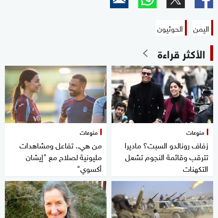
0
seconds
اليمن
الحوثيون
الأكثر قراءة
منوعات
منوعات
زفاف رونالدو السبت؟ ماديرا
من هي.. تفاعل ومشاهدات
تترقب وقائمة النجوم تشعل
مليونية لصلاح مع "إيشان
التكهنات
أكسوي"